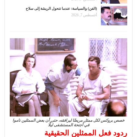
(الفن) والسياسة: عندما تتحول الريشة إلى سلاح
أغسطس 7, 2026
خصص بروكس لكل ممثل مريضًا ليرافقه، حتى أن بعض الممثلين ناموا
في أجنحة المستشفى ليلًا
ردود فعل الممثلين الحقيقية