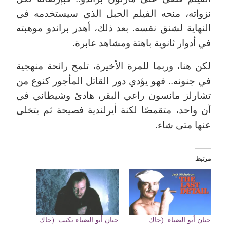
نزواته، منحه الفيلم الحبل الذي سيستخدمه في
النهاية لشنق نفسه. بعد ذلك، أهدر براندو موهبته
في أدوار ثانوية باهتة ومشاهد عابرة.
لكن هنا، وربما للمرة الأخيرة، تلمح رائحة منهجية
في جنونه.. فهو يؤدي دور القاتل المأجور كنوع من
تشارلز مانسون راعي البقر، هادئ وشيطاني في
آن واحد، متقمصًا لكنة أيرلندية فصيحة ثم يتخلى
عنها متى شاء.
مرتبط
حنان أبو الضياء: (جاك
حنان أبو الضياء تكتب: (جاك