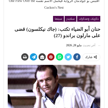
اقتبس بو جولدمان الرواية فيحمل الاسم نفسه One Flew Over the
Cuckoo's Nest
ذكريات ومذكرات
سلايدر
سينما
حنان أبو الضياء تكتب: (جاك نيكلسون) قضى
على مارلون براندو (27)
آخر تحديث
مايو 20, 2026
شارك