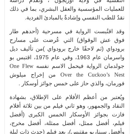
النفسية في ولاية أوريجون ، وتُقدّم دراسةً
للعمليات المؤسسية والعقل البشري، بما في ذلك
نقدٌ للطب النفسي وإشادةٌ بالمبادئ الفردية.
وقد اقتُبست الرواية في مسرحية (أحدهم طار
فوق عش الوقواق) التي عُرضت على مسارح
برودواي (ثم لاحقًا خارج برودواي )من تأليف ديل
واسرمان عام 1963، وفي عام 1975، اقتبس بو
جولدمان الرواية فيحمل الاسم نفسه
One Flew
Over the Cuckoo’s Nest
من إخراج ميلوش
فورمان، والذي حاز على خمس جوائز أوسكار .
ويُعتبر من أعظم الأفلام على الإطلاق، بشهادة
النقاد والجمهور، وهو ثاني فيلم من بين ثلاثة أفلام
فازت بجوائز الأوسكار الخمس الكبرى (أفضل
فيلم، أفضل ممثل، أفضل ممثلة، أفضل مخرج،
وأفضل سيناريو مقتبس)، بعد فيلم (حدث ذات ليلة