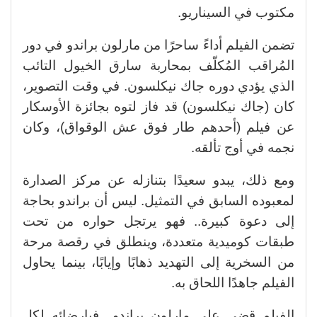
مكتوب في السيناريو.
تضمن الفيلم أداءً ساحرًا من مارلون براندو في دور
المُراقب المُكلّف بمحاربة سارق الخيول التائب
الذي يؤدي دوره جاك نيكلسون. في وقت التصوير،
كان (جاك نيكلسون) قد فاز لتوه بجائزة الأوسكار
عن فيلم (أحدهم طار فوق عش الوقواق)، وكان
نجمه في أوج تألقه.
ومع ذلك، يبدو سعيدًا بتنازله عن مركز الصدارة
لمعبوده السابق في التمثيل. ليس أن براندو بحاجة
إلى دعوة كبيرة.. فهو يرتجل حواره من تحت
طبقات كوميدية متعددة، وينطلق في رقصة مرحة
من السخرية إلى التهديد ذهابًا وإيابًا، بينما يحاول
الفيلم جاهدًا اللحاق به.
الفيلم قضى على مارلون براندو.. فبإرضائه لكل