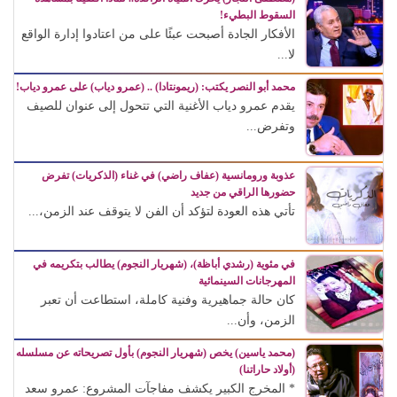
السقوط البطيء!
الأفكار الجادة أصبحت عبئًا على من اعتادوا إدارة الواقع
لا...
محمد أبو النصر يكتب: (ريمونتادا) .. (عمرو دياب) على عمرو دياب!
يقدم عمرو دياب الأغنية التي تتحول إلى عنوان للصيف
وتفرض...
عذوبة ورومانسية (عفاف راضي) في غناء (الذكريات) تفرض
حضورها الراقي من جديد
تأتي هذه العودة لتؤكد أن الفن لا يتوقف عند الزمن،...
في مئوية (رشدي أباظة)، (شهريار النجوم) يطالب بتكريمه في
المهرجانات السينمائية
كان حالة جماهيرية وفنية كاملة، استطاعت أن تعبر
الزمن، وأن...
(محمد ياسين) يخص (شهريار النجوم) بأول تصريحاته عن مسلسله
(أولاد حاراتنا)
* المخرج الكبير يكشف مفاجآت المشروع: عمرو سعد