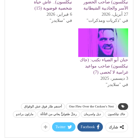
نيكلسون) صاحب الحضور
نيكلسون).. عاش حياة
الآسر والجاذبية الشيطانية
شخصية فوضوية (15)
27 أبريل، 2026
6 فبراير، 2026
في "ذكريات ومذكرات"
في "سلايدر"
حنان أبو الضياء تكتب: (جاك
نيكلسون) صاحب مواعيد
غرامية لا تُحصى (7)
3 ديسمبر، 2025
في "سلايدر"
One Flew Over the Cuckoo's Nest
أحدهم طار فوق عش الوقواق
جاك نيلكسون
ديل واسرمان
رجلٌ طفوليٌّ يعاني من التأتأة
مارلون براندو
Twitter
Facebook
شارك