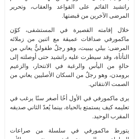
راتشيد القائم على القواعد والعقاب، وتحرير
المرضى الآخرين من قبضتها.
خلال إقامته القصيرة في المستشفى، كوّن
ماكمورفي صداقات عميقة مع اثنين من زملائه
المرضى: بيلي بيبيت، وهو رجلٌ طفوليٌّ يعاني من
التأتأة، وقد سيطرت عليه راتشيد حتى أوصلته إلى
حالةٍ من اليأس والرغبة في الانتحار، والزعيم
برومدن، وهو رجلٌ من السكان الأصليين يعاني من
الصمت الانتقائي.
يرى ماكمورفي في الأول أخًا أصغر سنًا يرغب في
تعليمه كيف يستمتع بالحياة، بينما يُعدّ الثاني صديقه
المقرب الوحيد.
يتورط ماكمورفي في سلسلة من صراعات