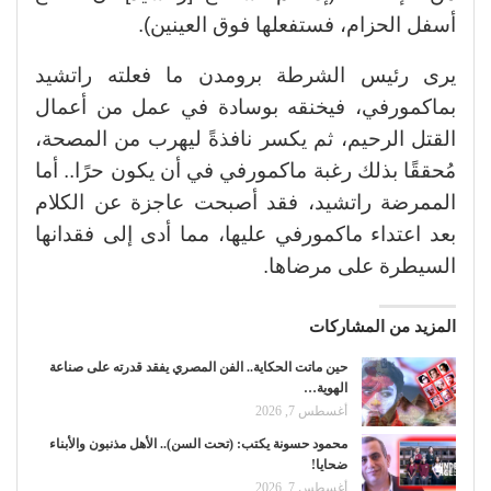
أسفل الحزام، فستفعلها فوق العينين).
يرى رئيس الشرطة برومدن ما فعلته راتشيد
بماكمورفي، فيخنقه بوسادة في عمل من أعمال
القتل الرحيم، ثم يكسر نافذةً ليهرب من المصحة،
مُحققًا بذلك رغبة ماكمورفي في أن يكون حرًا.. أما
الممرضة راتشيد، فقد أصبحت عاجزة عن الكلام
بعد اعتداء ماكمورفي عليها، مما أدى إلى فقدانها
السيطرة على مرضاها.
المزيد من المشاركات
حين ماتت الحكاية.. الفن المصري يفقد قدرته على صناعة
الهوية…
أغسطس 7, 2026
محمود حسونة يكتب: (تحت السن).. الأهل مذنبون والأبناء
ضحايا!
أغسطس 7, 2026