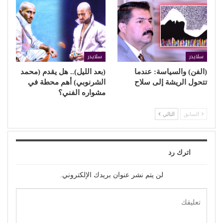
سلايدر
سلايدر
(الفن) والسياسة: عندما
(بعد الليل).. هل يقدم (محمد
تتحول الريشة إلى سلاح
الشرنوبي) أهم محطة في
مشواره الفني؟
السابق
التالي
اترك رد
لن يتم نشر عنوان بريدك الإلكتروني.