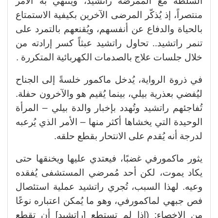
السلطة مع الممرضة راتشيد، وينتهي به الأمر
منتصراً، إذ يُذكّر المرضى الآخرين بكيفية الاستمتاع
بالحياة والدفاع عن أنفسهم، ويُقنعهم بالتمرد على
تنمر راتشيد.. تحاول راتشيد عبثاً كسر إرادته من
خلال جلسات علاج بالصدمات الكهربائية المتكررة .
في ذروة الرواية، يُدخل ماكمور خلسةً إلى الجناح
ليُفضي بعذرية بيلي، بينما يُقيم هو والآخرون حفلة.
تُفاجئهم راتشيد وتُهدد بإخبار والدة بيلي – المرأة
الوحيدة التي يخشاها أكثر منها – الأمر الذي يُرعبه
لدرجة أنه يُقدم على الانتحار بقطع حلقه.
يثور ماكمورفي غضبًا، فيعتدي عليها ويخنقها حتى
يكاد يموت، لكن أحد مُمرضي المستشفى يُفقده
وعيه. لهذا السبب، تُجري راتشيد عملية استئصال
فص جبهي لماكمورفي، وهو ما يُمكن اعتباره نوعًا
من الإخصاء: (إذا لم تستطع [راتشيد] أن تقطع