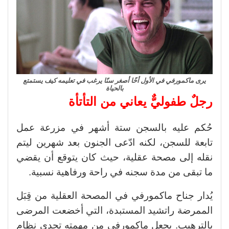
يرى ماكمورفي في الأول أخًا أصغر سنًا يرغب في تعليمه كيف يستمتع
بالحياة
رجلٌ طفوليٌّ يعاني من التأتأة
حُكم عليه بالسجن ستة أشهر في مزرعة عمل
تابعة للسجن، لكنه ادّعى الجنون بعد شهرين ليتم
نقله إلى مصحة عقلية، حيث كان يتوقع أن يقضي
ما تبقى من مدة سجنه في راحة ورفاهية نسبية.
يُدار جناح ماكمورفي في المصحة العقلية من قِبَل
الممرضة راتشيد المستبدة، التي أخضعت المرضى
بالترهيب. يجعل ماكمورفي من مهمته تحدي نظام