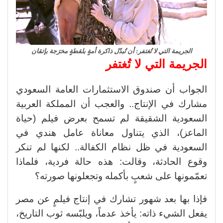
الجريمة التي لا تُغتفر: أن تُبدّل ذاكرة أمةٍ بلقطةٍ مخرَجة بإتقان
الجريمة التي لا تُغتفر
الجواب أن صندوق الاستثمارات العامة السعودي
مشارك في الإنتاج.. والعجب أن المملكة العربية
السعودية الشقيقة لم تسمح بعرض فيلم (حياة
الماعز)، الذي يتناول معاناة عامل هندي في
السعودية في ظل نظام الكفالة.. لكنها لم تنكر
وقوع الحادثة، وقالت: هذه حالة فردية، فلماذا
تعمّمونها على شعبٍ بأكمله وتجعلونها صورته؟
فإذا بها بعد شهور تشارك في إنتاج فيلمٍ عن مصر
يفعل الشيء ذاته: يأخذ عدماً، ويلبّسه ثوب التاريخ،