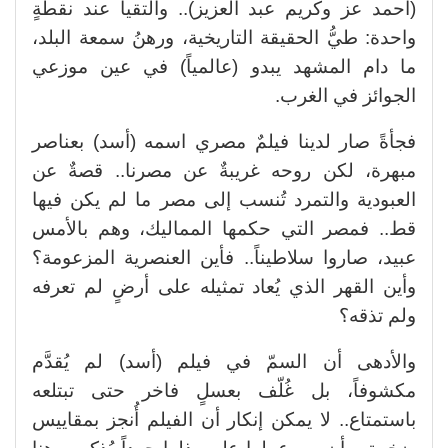
(أحمد عز وكريم عبد العزيز).. والتقيا عند نقطةٍ
واحدة: طيُّ الحقيقة التاريخية، ورهنُ سمعة البلد،
ما دام المشهد يبدو (عالمياً) في عين موزعي
الجوائز في الغرب.
فجأةً صار لدينا فيلمٌ مصري اسمه (أسد) بعناصر
مبهرة، لكن روحه غريبةٌ عن مصرنا.. قصةٌ عن
العبودية والتمرد تُنسب إلى مصر ما لم يكن فيها
قط.. فمصر التي حكمها المماليك، وهم بالأمس
عبيد، صاروا سلاطيناً.. فأين العنصرية المزعومة؟
وأين القهر الذي يُعاد تمثيله على أرضٍ لم تعرفه
ولم تذقه؟
والأدهى أن السمّ في فيلم (أسد) لم يُقدَّم
مكشوفاً، بل غُلّف بعسلٍ فاخر حتى تبتلعه
باستمتاع.. لا يمكن إنكار أن الفيلم أُنجز بمقاييس