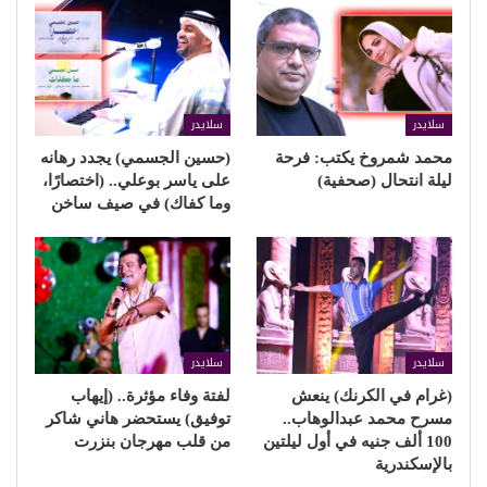
سلايدر
سلايدر
محمد شمروخ يكتب: فرحة
(حسين الجسمي) يجدد رهانه
ليلة انتحال (صحفية)
على ياسر بوعلي.. (اختصارًا،
وما كفاك) في صيف ساخن
سلايدر
سلايدر
(غرام في الكرنك) ينعش
لفتة وفاء مؤثرة.. (إيهاب
مسرح محمد عبدالوهاب..
توفيق) يستحضر هاني شاكر
100 ألف جنيه في أول ليلتين
من قلب مهرجان بنزرت
بالإسكندرية