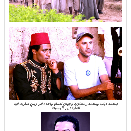
(محمد دياب ومحمد رمضان)، وجهان لعملةٍ واحدة في زمنٍ صارت فيه
الغاية تبرر الوسيلة