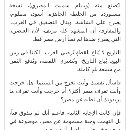
ليُصنع منه (ويليام سميث المصري)، نسخة
مستوردة من الخلطة الجاهزة: أسود، مظلوم،
يصرخ على الشاشة، وينال التصفيق في الغرب..
والمفارقة أن المشهد كله مزيف، لأن العنصرية
التي يصرخ ضدها لم تطأ أرض مصر قط.
التاريخ لا يُباع بلقطةٍ تُرضي الغرب.. لكننا في زمن
البيع. يُباع التاريخ، وتُشترى اللقطة، ويُدفع الثمن
من سمعة بلدٍ كاملة.
فاسأل نفسك وأنت تخرج من السينما: هل خرجت
وأنت تعرف مصر أكثر؟ أم خرجت وأنت تعرف ما
يريدونك أن تظنه عن مصر؟
فإن كانت الإجابة الثانية، فاعلم أنك لم تتذوق فناً،
بل التهمت وجبة مسمومة عن مصر، موضوعة في
صحن فخم حتى تبتلعها وأنت سعيد.