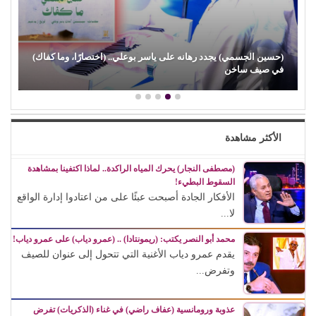
ما كفاك)
(غرام في الكرنك) ينعش مسرح محمد عبدالوهاب.. 100 أل
في أول ليلتين…
الأكثر مشاهدة
(مصطفى النجار) يحرك المياه الراكدة.. لماذا اكتفينا بمشاهدة
السقوط البطيء!
الأفكار الجادة أصبحت عبئًا على من اعتادوا إدارة الواقع
لا...
محمد أبو النصر يكتب: (ريمونتادا) .. (عمرو دياب) على عمرو دياب!
يقدم عمرو دياب الأغنية التي تتحول إلى عنوان للصيف
وتفرض...
عذوبة ورومانسية (عفاف راضي) في غناء (الذكريات) تفرض