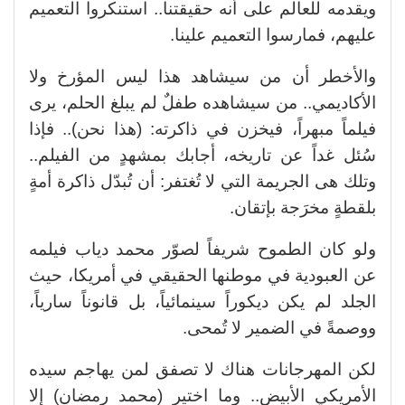
ويقدمه للعالم على أنه حقيقتنا.. استنكروا التعميم
عليهم، فمارسوا التعميم علينا.
والأخطر أن من سيشاهد هذا ليس المؤرخ ولا
الأكاديمي.. من سيشاهده طفلٌ لم يبلغ الحلم، يرى
فيلماً مبهراً، فيخزن في ذاكرته: (هذا نحن).. فإذا
سُئل غداً عن تاريخه، أجابك بمشهدٍ من الفيلم..
وتلك هى الجريمة التي لا تُغتفر: أن تُبدّل ذاكرة أمةٍ
بلقطةٍ مخرَجة بإتقان.
ولو كان الطموح شريفاً لصوّر محمد دياب فيلمه
عن العبودية في موطنها الحقيقي في أمريكا، حيث
الجلد لم يكن ديكوراً سينمائياً، بل قانوناً سارياً،
ووصمةً في الضمير لا تُمحى.
لكن المهرجانات هناك لا تصفق لمن يهاجم سيده
الأمريكي الأبيض.. وما اختير (محمد رمضان) إلا