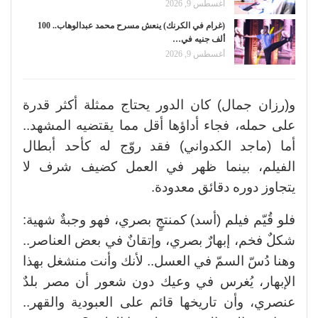
أغسطس 9, 2026
(غرام في الكرنك) ينعش مسرح محمد عبدالوهاب.. 100
ألف جنيه في…
أغسطس 9, 2026
و(رزان جمال) كان الدور يحتاج ممثلة أكثر قدرة
على حمله، فجاء أداؤها أقل مما يقتضيه المشهد..
أما (ماجد الكدواني) فقد روّج له كأحد أبطال
الفيلم، بينما ظهر في العمل كضيف شرف لا
يتجاوز دوره دقائق معدودة.
فلو قُيّم فيلم (أسد) كمنتجٍ بصري، فهو وجبةٌ شهية:
شكلٌ فخم، إبهارٌ بصري، وإتقانٌ في بعض العناصر..
وهنا دُسّ السمّ في العسل.. لأنك وأنت منشغل بهذا
الإبهار، يُغرس في وعيك دون شعور أن مصر بلدٌ
عنصري، وأن تاريخها قائم على العبودية والقهر..