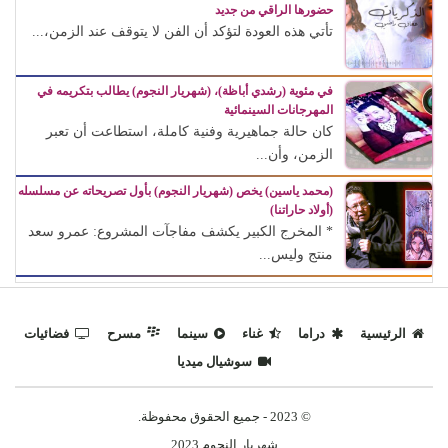
حضورها الراقي من جديد
تأتي هذه العودة لتؤكد أن الفن لا يتوقف عند الزمن،...
في مئوية (رشدي أباظة)، (شهريار النجوم) يطالب بتكريمه في
المهرجانات السينمائية
كان حالة جماهيرية وفنية كاملة، استطاعت أن تعبر
الزمن، وأن...
(محمد ياسين) يخص (شهريار النجوم) بأول تصريحاته عن مسلسله
(أولاد حاراتنا)
* المخرج الكبير يكشف مفاجآت المشروع: عمرو سعد
منتج وليس...
الرئيسية
دراما
غناء
سينما
مسرح
فضائيات
سوشيال ميديا
© 2023 - جميع الحقوق محفوظة.
شهريار النجوم 2023