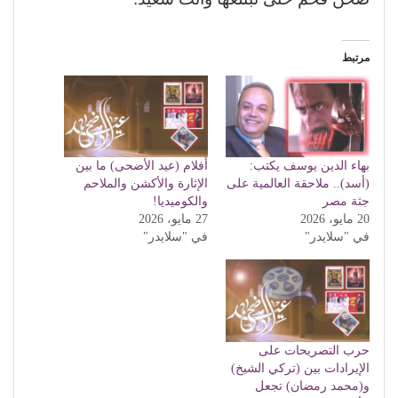
مرتبط
بهاء الدين يوسف يكتب:
أفلام (عيد الأضحى) ما بين
(أسد).. ملاحقة العالمية على
الإثارة والأكشن والملاحم
جثة مصر
والكوميديا!
20 مايو، 2026
27 مايو، 2026
في "سلايدر"
في "سلايدر"
حرب التصريحات على
الإيرادات بين (تركي الشيخ)
و(محمد رمضان) تجعل