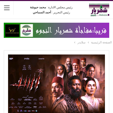
رئيس مجلس الادارة :
محمد حبوشة
رئيس التحرير :
أحمد السماحي
الصفحة الرئيسية
سلايدر