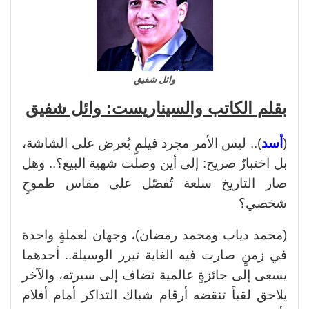
وائل شفيق
بقلم الكاتب والسيناريست: وائل شفيق
(
أسد
).. ليس الأمر مجرد فيلمٍ يُعرض على الشاشة،
بل اختبارٌ صريح: إلى أين وصلت شهية البيع؟.. وهل
صار التاريخ سلعة تُفصّل على مقاس طموحٍ
شخصي؟
(محمد دياب ومحمد رمضان)، وجهان لعملةٍ واحدة
في زمنٍ صارت فيه الغاية تبرر الوسيلة.. أحدهما
يسعى إلى جائزةٍ عالمية تضاف إلى سيرته، والآخر
يلاحق لقباً تنقضه أرقام شباك التذاكر أمام أفلام