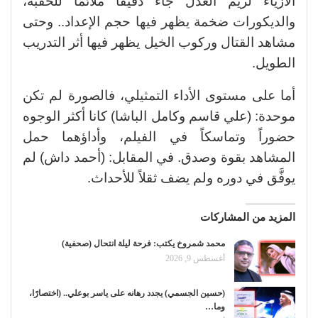
الأزياء لريم العدل جاء دقيقاً ملائماً للحقبة،
والديكورات ضخمة يظهر فيها حجم الإعداد.. وحتى
مشاهد القتال وركوب الخيل يظهر فيها أثر التدريب
الطويل.
أما على مستوى الأداء التمثيلي، فالصورة لم تكن
موحدة: (علي قاسم وكامل الباشا) كانا أكثر الوجوه
حضوراً وتماسكاً في الفيلم، وأداؤهما حمل
المشاهد بقوة وصدق. في المقابل: (أحمد داش) لم
يوفَّق في دوره ولم يضف ثقلاً للأحداث.
المزيد من المشاركات
محمد شمروخ يكتب: فرحة ليلة انتحال (صحفية)
أغسطس 9, 2026
(حسين الجسمي) يجدد رهانه على ياسر بوعلي.. (اختصارًا،
وما…