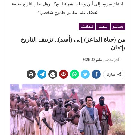
اختبارٌ صريح: إلى أين وصلت شهية البيع؟.. وهل صار التاريخ سلعة
تُفصّل على مقاس طموحٍ شخصي؟
سلايدر
سينما
نيجاتيف
من (حياة الماعز) إلى (أسد).. تزييف التاريخ
بإتقان
آخر تحديث
مايو 18, 2026
شارك