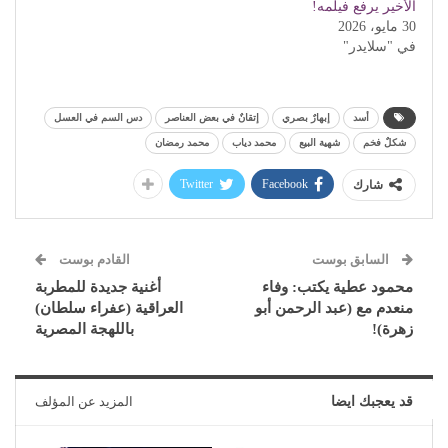
الأخير يرفع فيلمه!
30 مايو، 2026
في "سلايدر"
أسد
إبهارٌ بصري
إتقانٌ في بعض العناصر
دس السم في العسل
شكلٌ فخم
شهية البيع
محمد دياب
محمد رمضان
Twitter
Facebook
شارك
السابق بوست
القادم بوست
محمود عطية يكتب: وفاء
أغنية جديدة للمطربة
منعدم مع (عبد الرحمن أبو
العراقية (عفراء سلطان)
زهرة)!
باللهجة المصرية
قد يعجبك ايضا
المزيد عن المؤلف