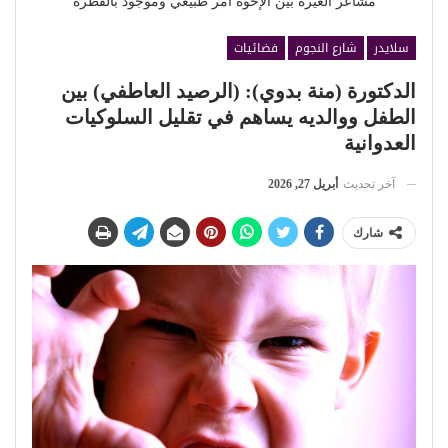
مشاعر الغيرة بين الإخوة أمر طبيعي وموجود بالفطرة
سلايدر
شارع النجوم
فضائيات
الدكتورة (منة بدوي): (الرصيد العاطفي) بين
الطفل ووالديه يساهم في تقليل السلوكيات
العدوانية
آخر تحديث
أبريل 27, 2026
شارك