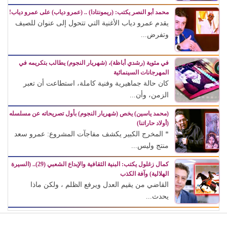
محمد أبو النصر يكتب: (ريمونتادا) .. (عمرو دياب) على عمرو دياب!
يقدم عمرو دياب الأغنية التي تتحول إلى عنوان للصيف
وتفرض...
في مئوية (رشدي أباظة)، (شهريار النجوم) يطالب بتكريمه في
المهرجانات السينمائية
كان حالة جماهيرية وفنية كاملة، استطاعت أن تعبر
الزمن، وأن...
(محمد ياسين) يخص (شهريار النجوم) بأول تصريحاته عن مسلسله
(أولاد حاراتنا)
* المخرج الكبير يكشف مفاجآت المشروع: عمرو سعد
منتج وليس...
كمال زغلول يكتب: البنية الثقافية والإبداع الشعبي (29).. (السيرة
الهلالية) وآفة الكذب
القاضي من يقيم العدل ويرفع الظلم ، ولكن ماذا
يحدث...