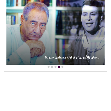
برتقان (الأبنودي) وفراولة مصطفى حدوتة!