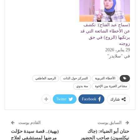
(سماح عبد الفتاح): تكشف
عن الأخطاء الشائعة التي قد
يرتكبها (الزوج) في حق
زوجته
29 يناير، 2026
في "سلايدر"
الأخطاء التربوية
التمركز حول الذات
الرصيد العاطفي
مشاعر الغيرة بين الإخوة
منة بدوي
Twitter
Facebook
شارك
السابق بوست
القادم بوست
حنان أبو الضياء: (جاك
(بهية).. قصة سيدة حوّلت
نيكلسون) صاحب الحضور
مرضها لمستشفى لعلاج