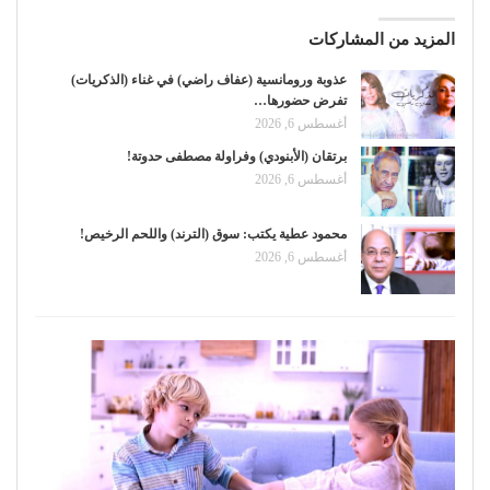
المزيد من المشاركات
عذوبة ورومانسية (عفاف راضي) في غناء (الذكريات)
تفرض حضورها…
أغسطس 6, 2026
برتقان (الأبنودي) وفراولة مصطفى حدوتة!
أغسطس 6, 2026
محمود عطية يكتب: سوق (الترند) واللحم الرخيص!
أغسطس 6, 2026