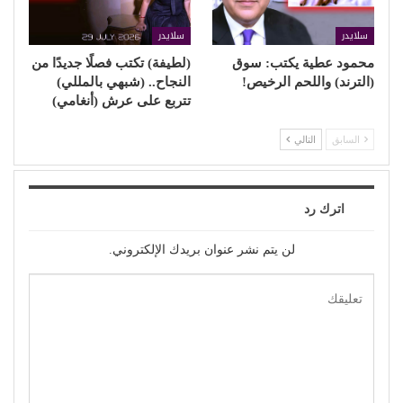
سلايدر
سلايدر
محمود عطية يكتب: سوق
(لطيفة) تكتب فصلًا جديدًا من
(الترند) واللحم الرخيص!
النجاح.. (شبهي بالمللي)
تتربع على عرش (أنغامي)
السابق
التالي
اترك رد
لن يتم نشر عنوان بريدك الإلكتروني.