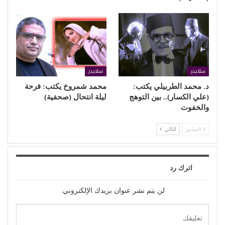
سلايدر
سلايدر
د. محمد الطربيلي يكتب:
محمد شمروخ يكتب: فرحة
(علي الكسار).. بين التوهج
ليلة انتحال (صحفية)
والخفوت
السابق
التالي
اترك رد
لن يتم نشر عنوان بريدك الإلكتروني.