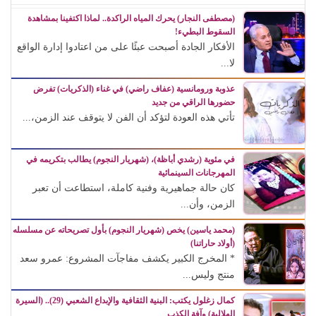
(مصطفى النجار) يحرك المياه الراكدة.. لماذا اكتفينا بمشاهدة
السقوط البطيء!
الأفكار الجادة أصبحت عبئًا على من اعتادوا إدارة الواقع
لا...
عذوبة ورومانسية (عفاف راضي) في غناء (الذكريات) تفرض
حضورها الراقي من جديد
تأتي هذه العودة لتؤكد أن الفن لا يتوقف عند الزمن،...
في مئوية (رشدي أباظة)، (شهريار النجوم) يطالب بتكريمه في
المهرجانات السينمائية
كان حالة جماهيرية وفنية كاملة، استطاعت أن تعبر
الزمن، وأن...
(محمد ياسين) يخص (شهريار النجوم) بأول تصريحاته عن مسلسله
(أولاد حاراتنا)
* المخرج الكبير يكشف مفاجآت المشروع: عمرو سعد
منتج وليس...
كمال زغلول يكتب: البنية الثقافية والإبداع الشعبي (29).. (السيرة
الهلالية) وآفة الكذب