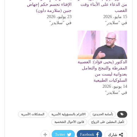
من الدعاء على الأبناء وقت
الإفتاء تحسم حكم إجهاض
الغضب
جنين (متلازمة داون)
15 مايو، 2026
23 يوليو، 2026
في "سلايدر"
في "سلايدر"
الدكتور (يحيى فؤاد): العصبية
المفرطة والتبجح والتعامل
بعدوانية ليست من
السلوكيات الطبيعية
14 يونيو، 2026
في "سلايدر"
(أسامة الحديدي)
الالتزام بالمسؤولية الأسرية
المشكلات الأسرية
تأهيل المقبلين على الزواج
قانون الأحوال الشخصية
Twitter
Facebook
شارك