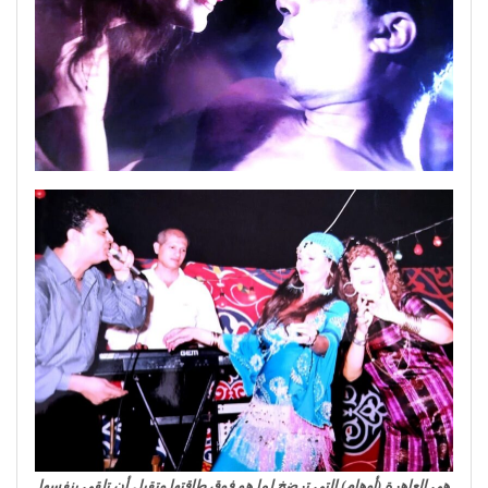
هى العاهرة (أوهام) التى ترضخ لما هو فوق طاقتها وتقبل أن تلقي بنفسها