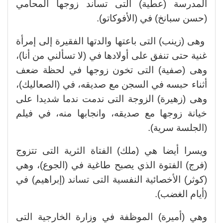
المدرسة (عطية) التى تساند زوجها المحامي
(حسن سبانخ) في (الأفوكاتو).
وهى (زينب) التى باعتها والدتها الفقيرة إلى إمرأة
غنية حتى تنفق على أولادها في (لا تسألني من أنا)،
وهى (صفية) التى تخون زوجها في لحظة ضعف
أثناء حبسه في السجن مع صديقه، في (الصعاليك)،
وهى (زهيرة) الزوجة التى ندمت ندما شديدا على
خيانة زوجها مع صديقه، وانجابها منه، في فيلم
(الجلسة سرية).
ويسرا أيضا هي (ملك) الفتاة الثرية التى تتزوج
(فرج) الفتوة الذي يصبح طاغية في (الجوع)، وهي
(كوثر) الأخصائية النفسية التى تساند (إبراهيم) في
(أيام الغضب).
وهي (أميرة) الموظفة في وزارة الخارجية التى