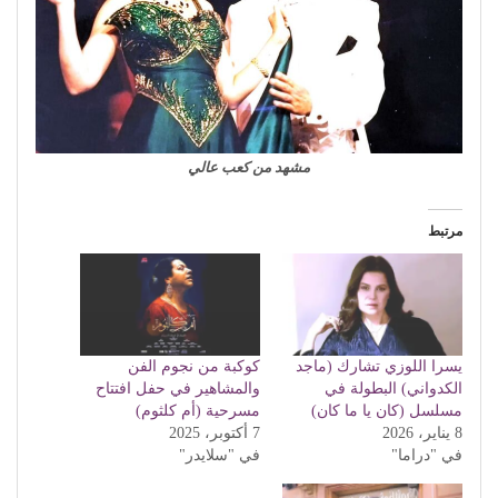
مشهد من كعب عالي
مرتبط
يسرا اللوزي تشارك (ماجد
كوكبة من نجوم الفن
الكدواني) البطولة في
والمشاهير في حفل افتتاح
مسلسل (كان يا ما كان)
مسرحية (أم كلثوم)
8 يناير، 2026
7 أكتوبر، 2025
في "دراما"
في "سلايدر"