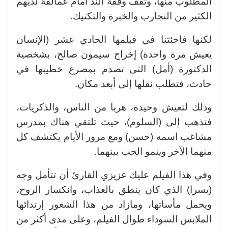
المطلوب منها، وتقف وقفة الند أمام عمالقة لديهم
الكثير من التجارب والخبرة والتكنيك.
لكنها فاجئتنا في فيلمها الحادي عشر (الإنسان
يعيش مرة واحدة) إخراج سيمون صالح، بشخصية
الدكتورة (أمل) التى تصدم بمصرع خطيبها في
حادث، فتطلب نقلها إلى أبعد مكان.
وذلك لتعيش وحيدة، هربا من الناس، والذكريات،
فتذهب إلى (السلوم)، حيث تلتقي هناك بمدرس
مشاغب اسمه (حسن) ومع مرور الأيام يكتشف كل
منهما الآخر وينمو الحب بينهما.
وفي هذا الفيلم عليك عزيزي القارئ أن تتأمل وجه
(يسرا) الذي كان ينطق بالعذاب، وانكسار الروح،
ويحمل مأساتها، ومازاد من هذا الشعور إرتدائها
الملابس السوداء طوال الفيلم، وعلى مدى أكثر من