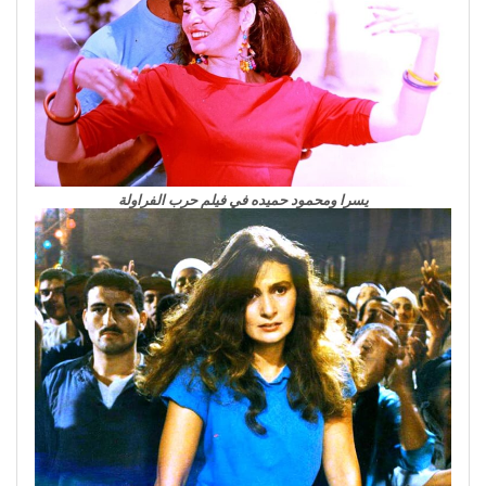
يسرا ومحمود حميده في فيلم حرب الفراولة