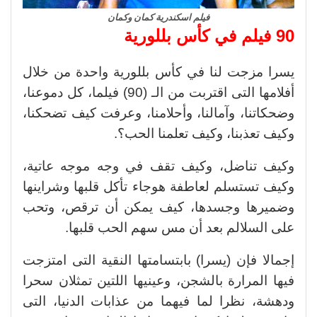
فيلم اسكندرية كمان وكمان
90 فيلم في كأس بللورية
يسرا مزجت لنا في كأس بللورية واحدة من خلال
أفلامها التى اقتربت من الـ (90) فيلما، كل دموعنا،
وضحكاتنا، وآمالنا، وأحلامنا، وعرفت كيف تضحكنا،
وكيف تعذبنا، وكيف تعلمنا الحب؟.
وكيف تناضل، وكيف تقف في وجه موجه عاتية،
وكيف تستسلم لعاطفة هوجاء تأكل قلبها وشراينها
وضميرها وجسدها، كيف يمكن أن ترقص، وتحب
على السلالم بعد أن مس سهم الحب قلبها.
إجمالا فإن (يسرا) بابتسامتها النقية التى امتزجت
فيها المرارة بالشجن، وعينيها اللتين تمثلان سحرا
ودهشة، نظرا لما فيهما من عذابات الدنيا، التى