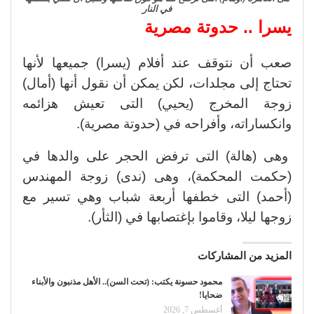
في النار
يسرا .. حدوتة مصرية
صعب أن نتوقف عند أفلام (يسرا) جميعها لأنها
تحتاج إلى مجلدات، لكن يمكن أن نقول أنها (أمال)
زوجة المخرج (يحيي) التى تعيش هزائمه
وانكساراته، وأفراحه في (حدوتة مصرية).
وهى (هالة) التى ترفض الحجر على والدها في
(حكمت المحكمة)، وهى (ندى) زوجة المهندس
(أحمد) التى خطفها أربعة شباب وهي تسير مع
زوجها ليلا، وقاموا بإغتصابها في (الثأر).
المزيد من المشاركات
محمود حسونة يكتب: (تحت السن).. الأهل مذنبون والأبناء
ضحايا!
أغسطس 7, 2026