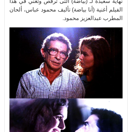
نهاية سعيدة لـ (بياضة) التى ترقص وتغني في هذا
الفيلم أغنية (أنا بياضة) تأليف محمود عباس، ألحان
المطرب عبدالعزيز محمود.