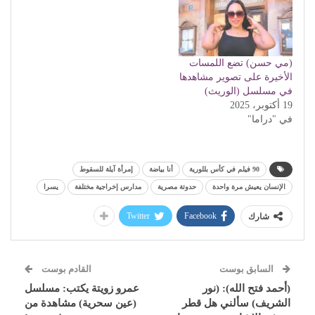
(مي حسن) تضع اللمسات
الأخيرة على تصوير مشاهدها
في مسلسل (الوريث)
19 أكتوبر، 2025
في "دراما"
90 فيلم في كأس بللورية
أنا بياضة
إمرأة آيلة للسقوط
الإنسان يعيش مرة واحدة
حدوتة مصرية
مدارس إخراجية مختلفة
يسرا
Twitter
Facebook
شارك
السابق بوست
القادم بوست
(أحمد فتح الله): (نور
عمرو زويتة يكتب: مسلسل
الشريف) سألني هل قطر
(عين سحرية) مشاهدة من