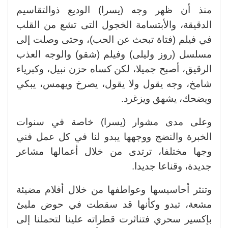
منذ أن ظهر وجه (يسرا) الوديع ذوالتقاسيم
الدقيقة، والأبتسامة الخجول التى تشع من القلب
في فيلم (فتاة تبحث عن الحب)، وحتى وصلت إلى
مسلسل (روز وليلى) وفيلم (شقو) والوجه العذب
الرقيق، أصبح جميلا، لكن كساه حزن نبيل، وكبرياء
شامخ، وجه يقول ولا يقول، يصرخ ويهمس، يبكي
ويضحك، يشهق ويزغرد.
وعلى مدى مشوار (يسرا) خاصة في سنوات
الخبرة والنضج ووجهها يبدو لنا في كل عمل فني
وجها مختلفا، ترتدى من خلال أعمالها مشاعر
جديدة، وقناعا جديدا.
وتنثر أحاسيسها وعواطفها من خلال أفلام مضيئة
مشعة، تبدو وكأنها قد سقطت في حوض مليئ
بإكسير سحري فتناثرت قطراته علينا لتحملنا إلى