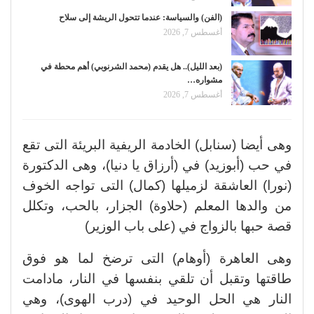
(الفن) والسياسة: عندما تتحول الريشة إلى سلاح
أغسطس 7, 2026
(بعد الليل).. هل يقدم (محمد الشرنوبي) أهم محطة في
مشواره…
أغسطس 7, 2026
وهى أيضا (سنابل) الخادمة الريفية البريئة التى تقع
في حب (أبوزيد) في (أرزاق يا دنيا)، وهى الدكتورة
(نورا) العاشقة لزميلها (كمال) التى تواجه الخوف
من والدها المعلم (حلاوة) الجزار، بالحب، وتكلل
قصة حبها بالزواج في (على باب الوزير)
وهى العاهرة (أوهام) التى ترضخ لما هو فوق
طاقتها وتقبل أن تلقي بنفسها في النار، مادامت
النار هي الحل الوحيد في (درب الهوى)، وهي