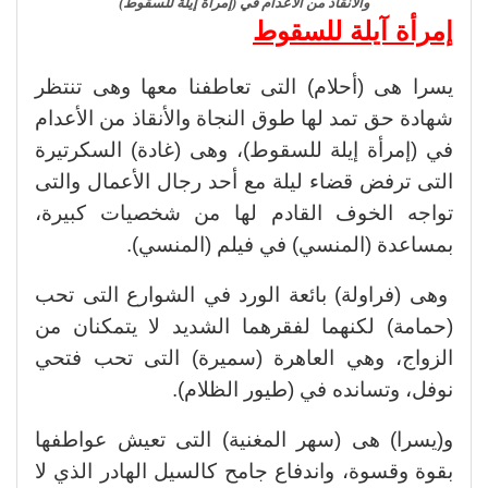
والأنقاذ من الأعدام في (إمرأة إيلة للسقوط)
إمرأة آيلة للسقوط
يسرا هى (أحلام) التى تعاطفنا معها وهى تنتظر
شهادة حق تمد لها طوق النجاة والأنقاذ من الأعدام
في (إمرأة إيلة للسقوط)، وهى (غادة) السكرتيرة
التى ترفض قضاء ليلة مع أحد رجال الأعمال والتى
تواجه الخوف القادم لها من شخصيات كبيرة،
بمساعدة (المنسي) في فيلم (المنسي).
وهى (فراولة) بائعة الورد في الشوارع التى تحب
(حمامة) لكنهما لفقرهما الشديد لا يتمكنان من
الزواج، وهي العاهرة (سميرة) التى تحب فتحي
نوفل، وتسانده في (طيور الظلام).
و(يسرا) هى (سهر المغنية) التى تعيش عواطفها
بقوة وقسوة، واندفاع جامح كالسيل الهادر الذي لا