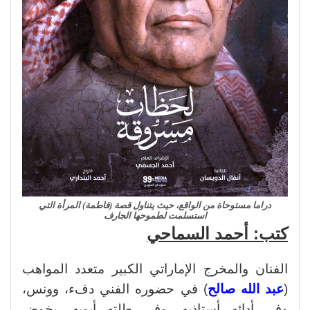
دراما مستوحاة من الواقع، حيث يتناول قصة (فاطمة) المرأة التي
استسلمت لطموحها الجارف
كتب: أحمد السماحي
الفنان والمخرج الإماراتي الكبير متعدد المواهب
(
عبد الله صالح
) في حضوره الفني دفء، وونس،
وفي أدائه أستاذيه، وفي طلته أبويه، يخوض