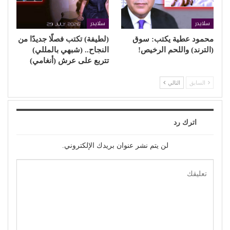
سلايدر
سلايدر
محمود عطية يكتب: سوق
(لطيفة) تكتب فصلًا جديدًا من
(الترند) واللحم الرخيص!
النجاح.. (شبهي بالمللي)
تتربع على عرش (أنغامي)
السابق
التالي
اترك رد
لن يتم نشر عنوان بريدك الإلكتروني.