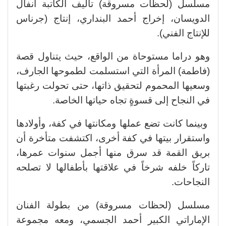
مسلسل (لحظات مسروقة) تأليف الكاتبة أنفال
الدويسان، إخراج أحمد البنداري، إنتاج (جرناس
للإنتاج الفني).
وهو دراما مستوحاة من الواقع، حيث يتناول قصة
(فاطمة) المرأة التي استسلمت لطموحها الجارف،
وسعيها المحموم لتحقيق ذاتها، حتى تحولت رغبتها
في النجاح إلى قسوةٍ تجاه حياتها الخاصة.
وبينما كانت تضع عملها ومكانتها في كفة، وأولادها
واستقرار بيتها في كفة أخرى، اكتشفت متأخرة أن
بريق القمة قد سرق منها أجمل سنوات عمرها،
تاركاً خلفه شرخاً في علاقتها بأطفالها لا تصلحه
النجاحات.
مسلسل (لحظات مسروقة) من بطولة الفنان
الإماراتي الكبير أحمد الجسمي، ومعه مجموعة