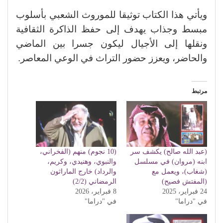
ويأتي هذا الكتاب توثيقا للموروث الشعبي بأسلوب
مبسط وجذاب يهدف إلى حفظ الذاكرة الثقافية
ونقلها إلى الأجيال ليكون جسرا بين الماضي
والحاضر، ويعزز حضور التراث في الوعي المعاصر.
مرتبط
(عبد الله صالح) يكشف سر
(10 نجوم) منهم (الفخراني،
ابنه (مروان) في مسلسل
والنبوي، وهنيدي، وكريم،
(شغاب)، ويعمل مع
والرداد) خارج الماراثون
(المفتش فصيح)
الرمضاني (2/2)
24 فبراير، 2025
8 فبراير، 2026
في "دراما"
في "دراما"