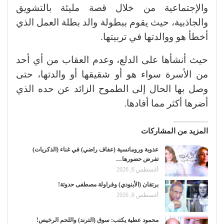
والإجتماعية من خلال قصة مليئة بالتشويق
والجاذبية، حيث يقوم ببطولة والد بطلة العمل الذي
أخطأ هو ووالدتها في تربيتها.
حيث أنشأها على الدلع، وعدم العقاب من أي أحد
من الأسرة سواء هو أو شقيقها أو والدتها، حتى
وصل بها الحال إلى الطموح الزائد عن حده الذي
أضرها أكثر مما أفادها.
المزيد من المشاركات
عذوبة ورومانسية (عفاف راضي) في غناء (الذكريات)
تفرض حضورها…
أغسطس 6, 2026
برتقان (الأبنودي) وفراولة مصطفى حدوتة!
أغسطس 6, 2026
محمود عطية يكتب: سوق (الترند) واللحم الرخيص!