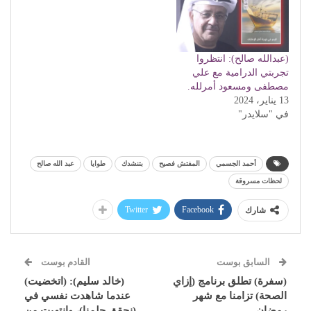
(عبدالله صالح): انتظروا
تجربتي الدرامية مع علي
مصطفى ومسعود أمرلله.
13 يناير، 2024
في "سلايدر"
أحمد الجسمي
المفتش فصيح
بتنشدك
طوايا
عبد الله صالح
لحظات مسروقة
Twitter
Facebook
شارك
السابق بوست
القادم بوست
(سفرة) تطلق برنامج (إزاي
(خالد سليم): (اتخضيت)
الصحة) تزامنا مع شهر
عندما شاهدت نفسي في
رمضان
(نحقق حلمنا)، وانتهيت من