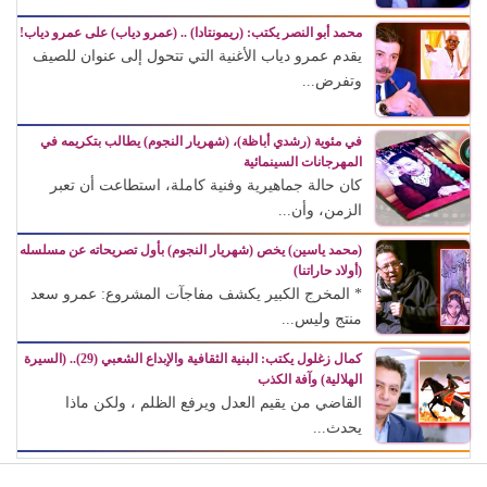
محمد أبو النصر يكتب: (ريمونتادا) .. (عمرو دياب) على عمرو دياب!
يقدم عمرو دياب الأغنية التي تتحول إلى عنوان للصيف
وتفرض...
في مئوية (رشدي أباظة)، (شهريار النجوم) يطالب بتكريمه في
المهرجانات السينمائية
كان حالة جماهيرية وفنية كاملة، استطاعت أن تعبر
الزمن، وأن...
(محمد ياسين) يخص (شهريار النجوم) بأول تصريحاته عن مسلسله
(أولاد حاراتنا)
* المخرج الكبير يكشف مفاجآت المشروع: عمرو سعد
منتج وليس...
كمال زغلول يكتب: البنية الثقافية والإبداع الشعبي (29).. (السيرة
الهلالية) وآفة الكذب
القاضي من يقيم العدل ويرفع الظلم ، ولكن ماذا
يحدث...