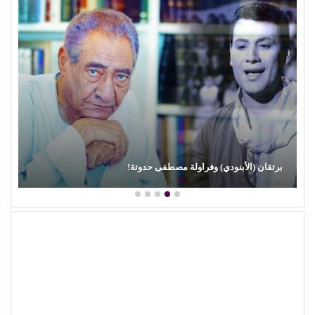
محمود عطية يكتب: سوق (الترند) واللحم الرخيص!