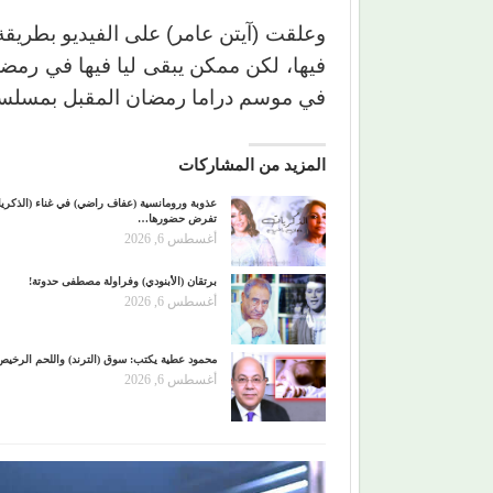
وعلقت (آيتن عامر) على الفيديو بطريقة 
فيها، لكن ممكن يبقى ليا فيها في رمضا
في موسم دراما رمضان المقبل بمسلسل
المزيد من المشاركات
عذوبة ورومانسية (عفاف راضي) في غناء (الذكري
تفرض حضورها…
أغسطس 6, 2026
برتقان (الأبنودي) وفراولة مصطفى حدوتة!
أغسطس 6, 2026
محمود عطية يكتب: سوق (الترند) واللحم الرخيص
أغسطس 6, 2026