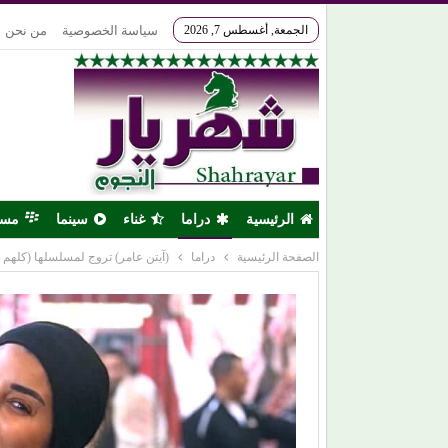
الجمعة, أغسطس 7, 2026
سياسة الخصوصية
من نحن
الرئيسية
دراما
غناء
سينما
مس
الصفحة الرئيسية
دراما
(آيتن عامر) تروج لمسلسلها (كلهم ب