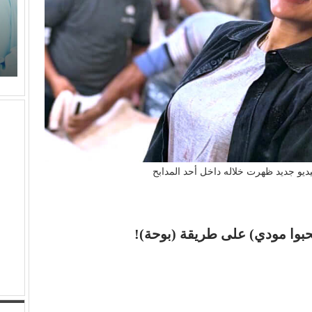
برتقان (الأبنودي) وفراولة مصطفى حدوتة!
م
يو جديد ظهرت خلاله داخل أحد المدابح
حبوا مودي) على طريقة (بوحة)!