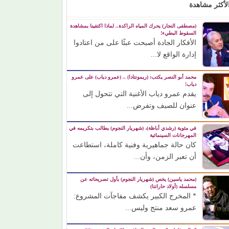
لأكثر مشاهدة
(مصطفى النجار) يحرك المياه الراكدة.. لماذا اكتفينا بمشاهدة
السقوط البطيء!
الأفكار الجادة أصبحت عبئًا على من اعتادوا
إدارة الواقع لا...
محمد أبو النصر يكتب: (ريمونتادا) .. (عمرو دياب) على عمرو
دياب!
يقدم عمرو دياب الأغنية التي تتحول إلى
عنوان للصيف وتفرض...
في مئوية (رشدي أباظة)، (شهريار النجوم) يطالب بتكريمه في
المهرجانات السينمائية
كان حالة جماهيرية وفنية كاملة، استطاعت
أن تعبر الزمن، وأن...
(محمد ياسين) يخص (شهريار النجوم) بأول تصريحاته عن
مسلسله (أولاد حاراتنا)
* المخرج الكبير يكشف مفاجآت المشروع:
عمرو سعد منتج وليس...