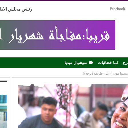
Facebook
رئيس مجلس الادار
رح
فضائيات
سوشيال ميديا
يحبوا مودي) على طريقة (بوحة)!