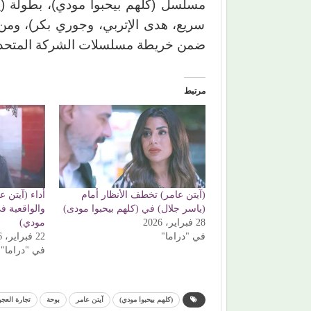
مسلسل (كلهم بيحبوا مودي)، بطولة (ي
سريع، هدى الإتربي، وجوري بكر)، ومن
ضمن خريطة مسلسلات الشركة المتحدة في موسم ر
مرتبط
(آيتن عامر) تخطف الأنظار أمام
أداء (آيتن ع
(ياسر جلال) في (كلهم بيحبوا مودى)
والواقعية ف
28 فبراير، 2026
مودي)
في "دراما"
22 فبراير، 2026
في "دراما"
(كلهم بيحبوا مودي)
آيتن عامر
بوحة
تجارة العج