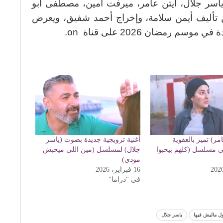
اسر جلال، آيتن عامر، ميرفت أمين، مصطفى أبو
 تأليف أيمن سلامة، وإخراج أحمد شفيق، ويعرض
مضان 2026 على قناة on.
امر) تميز بالعفوية
أغنية ترويجية جديدة بصوت (ياسر
ي مسلسل (كلهم بيحبوا
جلال) لمسلسل (مين اللي ميحبش
مودي)
16 فبراير، 2026
في "دراما"
ول ماليش فيها
ياسر جلال