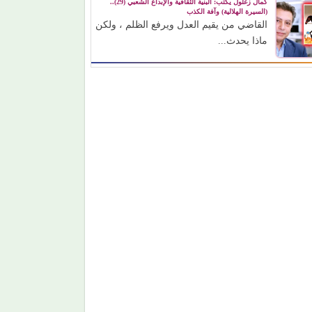
كمال زغلول يكتب: البنية الثقافية والإبداع الشعبي (29)..
(السيرة الهلالية) وآفة الكذب
القاضي من يقيم العدل ويرفع الظلم ، ولكن
ماذا يحدث...