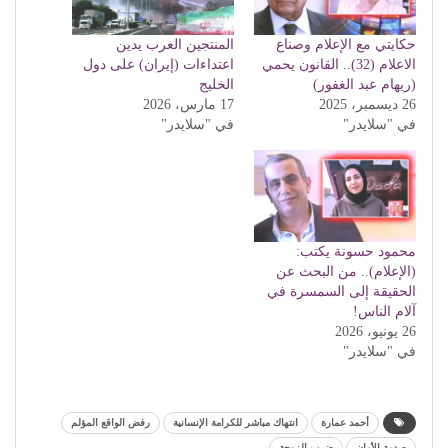
حكايتي مع الإعلام وصناع
المنتجين العرب يدين
الاعلام (32).. القانون يحمي
اعتداءات (إيران) على دول
(ريهام عبد الغفور)
الخليج
26 ديسمبر، 2025
17 مارس، 2026
في "سلايدر"
في "سلايدر"
محمود حسونة يكتب:
(الإعلام).. من البحث عن
الحقيقة إلى السمسرة في
آلام الناس!
26 يونيو، 2026
في "سلايدر"
أحمد عمارة
انتهاك مباشر للكرامة الإنسانية
رفض الواقع المؤلم
صدمة الأمان
ضرب الزوجة