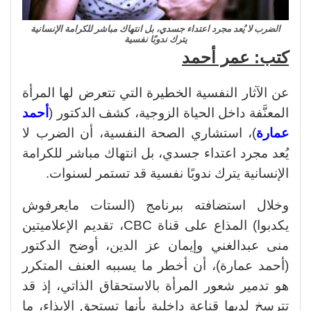
الضرب لا يُعد مجرد اعتداء جسدي، بل انتهاك مباشر للكرامة الإنسانية
يترك ندوبًا نفسية
كتب: عمر أحمد
عن الآثار النفسية الخطيرة التي تتعرض لها المرأة
المعنَّفة داخل الحياة الزوجية، كشف الدكتور (
أحمد
عمارة
)، استشاري الصحة النفسية، أن الضرب لا
يُعد مجرد اعتداء جسدي، بل انتهاك مباشر للكرامة
الإنسانية يترك ندوبًا نفسية قد تستمر لسنوات.
وخلال استضافته ببرنامج (الستات مايعرفوش
يكدبوا) المذاع على قناة CBC، تقديم الإعلاميتين
منى عبدالغني وإيمان عز الدين، أوضح الدكتور
(أحمد عمارة)، أن أخطر ما يسببه العنف المتكرر
هو تدمير شعور المرأة بالاستحقاق الذاتي، إذ قد
تترسخ لديها قناعة داخلية بأنها تستحق الإيذاء، ما