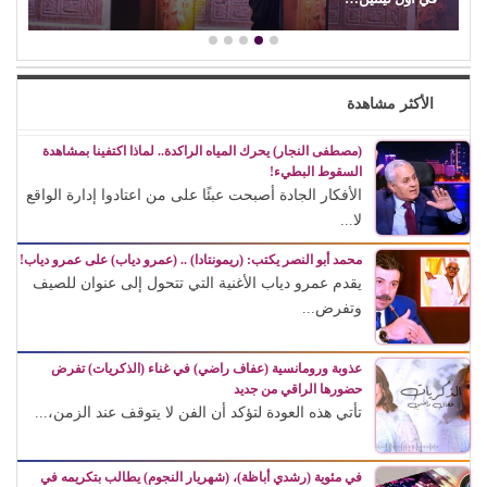
الأكثر مشاهدة
(مصطفى النجار) يحرك المياه الراكدة.. لماذا اكتفينا بمشاهدة
السقوط البطيء!
الأفكار الجادة أصبحت عبئًا على من اعتادوا إدارة الواقع
لا...
محمد أبو النصر يكتب: (ريمونتادا) .. (عمرو دياب) على عمرو دياب!
يقدم عمرو دياب الأغنية التي تتحول إلى عنوان للصيف
وتفرض...
عذوبة ورومانسية (عفاف راضي) في غناء (الذكريات) تفرض
حضورها الراقي من جديد
تأتي هذه العودة لتؤكد أن الفن لا يتوقف عند الزمن،...
في مئوية (رشدي أباظة)، (شهريار النجوم) يطالب بتكريمه في