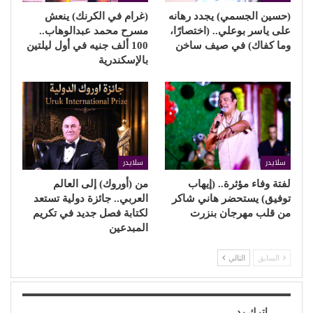
(حسين الجسمي) يجدد رهانه
(غرام في الكرنك) ينعش
على ياسر بوعلي.. (اختصارًا،
مسرح محمد عبدالوهاب..
وما كفاك) في صيف ساخن
100 ألف جنيه في أول ليلتين
بالإسكندرية
سلايدر
سلايدر
لفتة وفاء مؤثرة.. (إيهاب
من (أوروك) إلى العالم
توفيق) يستحضر هاني شاكر
العربي.. جائزة دولية تستعد
من قلب مهرجان بنزرت
لكتابة فصل جديد في تكريم
المبدعين
السابق
التالي
اترك رد