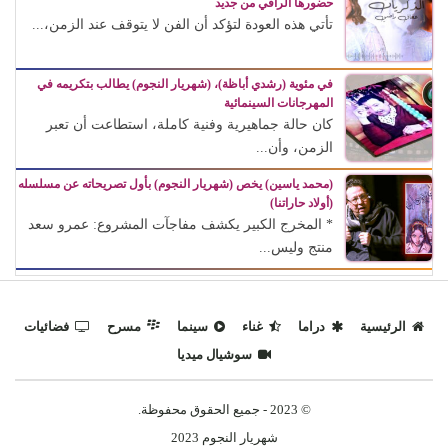
حضورها الراقي من جديد
تأتي هذه العودة لتؤكد أن الفن لا يتوقف عند الزمن،...
في مئوية (رشدي أباظة)، (شهريار النجوم) يطالب بتكريمه في
المهرجانات السينمائية
كان حالة جماهيرية وفنية كاملة، استطاعت أن تعبر
الزمن، وأن...
(محمد ياسين) يخص (شهريار النجوم) بأول تصريحاته عن مسلسله
(أولاد حاراتنا)
* المخرج الكبير يكشف مفاجآت المشروع: عمرو سعد
منتج وليس...
الرئيسية
دراما
غناء
سينما
مسرح
فضائيات
سوشيال ميديا
© 2023 - جميع الحقوق محفوظة.
شهريار النجوم 2023