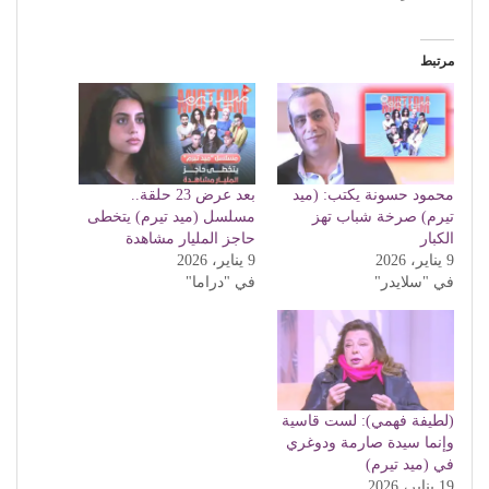
مرتبط
محمود حسونة يكتب: (ميد
بعد عرض 23 حلقة..
تيرم) صرخة شباب تهز
مسلسل (ميد تيرم) يتخطى
الكبار
حاجز المليار مشاهدة
9 يناير، 2026
9 يناير، 2026
في "سلايدر"
في "دراما"
(لطيفة فهمي): لست قاسية
وإنما سيدة صارمة ودوغري
في (ميد تيرم)
19 يناير، 2026