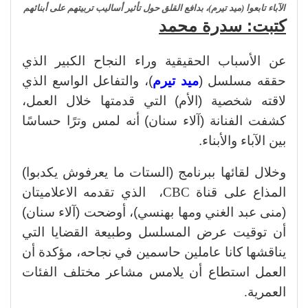
الآباء تابعوا (ميد تيرم)، بدافع القلق حول تأثير أساليب تربيتهم على أبنائهم
كتبت: سدرة محمد
عن الأسباب الحقيقية وراء النجاح الكبير الذي
حققه مسلسل (
ميد تيرم
)، والتفاعل الواسع الذي
لاقته شخصية (الأم) التي قدمتها خلال العمل،
كشفت الفنانة (آلاء سنان) أنه لمس وترًا حساسًا
بين الآباء والأبناء.
وخلال لقائها ببرنامج (الستات ما يعرفوش يكدبوا)
المذاع على قناة
CBC
،
الذي تقدمه الاعلاميتان
(منى عبد الغني ومها بهنسي)، أوضحت (آلاء سنان)
أن توقيت عرض المسلسل وطبيعة القضايا التي
يناقشها كانا عاملين حاسمين في نجاحه، مؤكدة أن
العمل استطاع أن يلامس مشاعر مختلف الفئات
العمرية
.