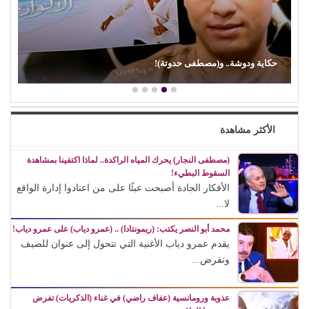
حكاية ودوشة.. و(مصطفى حدوتة)!
الأكثر مشاهدة
(مصطفى النجار) يحرك المياه الراكدة.. لماذا اكتفينا بمشاهدة
السقوط البطيء!
الأفكار الجادة أصبحت عبئًا على من اعتادوا إدارة الواقع
لا...
محمد أبو النصر يكتب: (ريمونتادا) .. (عمرو دياب) على عمرو دياب!
يقدم عمرو دياب الأغنية التي تتحول إلى عنوان للصيف
وتفرض...
عذوبة ورومانسية (عفاف راضي) في غناء (الذكريات) تفرض