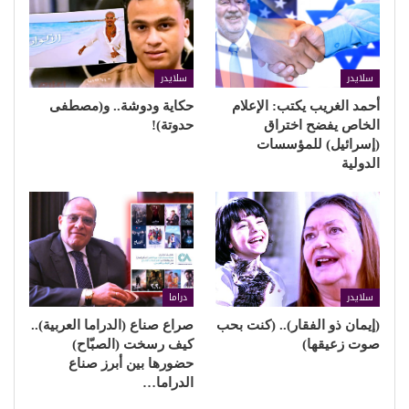
سلايدر
سلايدر
أحمد الغريب يكتب: الإعلام
حكاية ودوشة.. و(مصطفى
الخاص يفضح اختراق
حدوتة)!
(إسرائيل) للمؤسسات
الدولية
سلايدر
دراما
(إيمان ذو الفقار).. (كنت بحب
صراع صناع (الدراما العربية)..
صوت زعيقها)
كيف رسخت (الصبّاح)
حضورها بين أبرز صناع
الدراما…