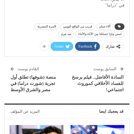
في "دراما"
آلاء سنان
قريب من الواقع اليومي
لأسرة المصرية
لمس وترًا حساسًا بين الآباء والأبناء
ميد تيرم
Twitter
Facebook
شارك
السابق بوست
القادم بوست
السادة الأفاضل.. فيلم يرسخ
منصة (شوفها) تطلق أول
للفساد الأخلاقي كموروث
تجربة (شورت دراما) في
اجتماعي!
مصر والشرق الأوسط
قد يعجبك ايضا
المزيد عن المؤلف