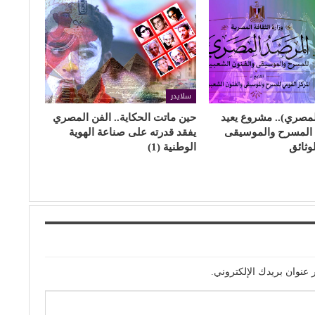
سلايدر
لمصري).. مشروع يعيد
حين ماتت الحكاية.. الفن المصري
خ المسرح والموسيقى
يفقد قدرته على صناعة الهوية
لوثائق
الوطنية (1)
 عنوان بريدك الإلكتروني.