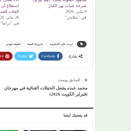
صرخة شباب تهز الكبار
استطاع أن 
9 يناير، 2026
الفئات العم
في "سلايدر"
26 يناير، 2026
في "دراما"
تربت على الخشونة
جذورها الفنية
لطيفة فهمي
est
Twitter
Facebook
شارك
السابق بوست
محمد عبده يشعل الحفلات الغنائية في مهرجان
(فبراير الكويت 2026)
قد يعجبك ايضا