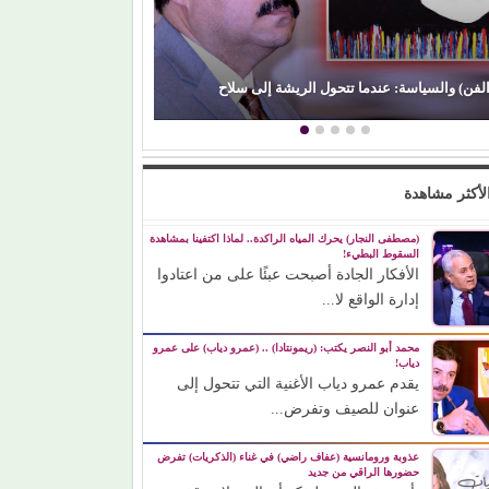
باميلا نون) تنجو من حادث مأساوي أثناء تصوير (فيزا)
(المرصد المصري)..
رسالة مؤثرة لوالدتها…
والموسيقى بالأرقام
لأكثر مشاهدة
(مصطفى النجار) يحرك المياه الراكدة.. لماذا اكتفينا بمشاهدة
السقوط البطيء!
الأفكار الجادة أصبحت عبئًا على من اعتادوا
إدارة الواقع لا...
محمد أبو النصر يكتب: (ريمونتادا) .. (عمرو دياب) على عمرو
دياب!
يقدم عمرو دياب الأغنية التي تتحول إلى
عنوان للصيف وتفرض...
عذوبة ورومانسية (عفاف راضي) في غناء (الذكريات) تفرض
حضورها الراقي من جديد