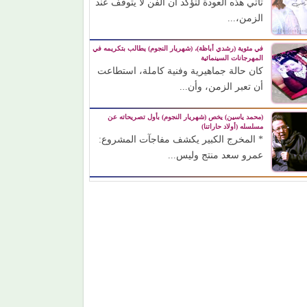
تأتي هذه العودة لتؤكد أن الفن لا يتوقف عند
الزمن،...
في مئوية (رشدي أباظة)، (شهريار النجوم) يطالب بتكريمه في
المهرجانات السينمائية
كان حالة جماهيرية وفنية كاملة، استطاعت
أن تعبر الزمن، وأن...
(محمد ياسين) يخص (شهريار النجوم) بأول تصريحاته عن
مسلسله (أولاد حاراتنا)
* المخرج الكبير يكشف مفاجآت المشروع:
عمرو سعد منتج وليس...