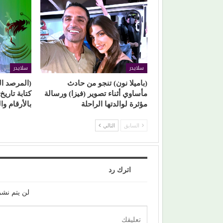
سلايدر
سلايدر
(باميلا نون) تنجو من حادث
(المرصد ا
مأساوي أثناء تصوير (فيزا) ورسالة
كتابة تاري
مؤثرة لوالدتها الراحلة
بالأرقام وا
السابق
التالي
اترك رد
لن يتم نشر