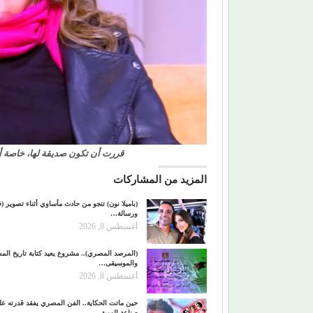
قررت أن تكون صديقة لها، خاصة 
المزيد من المشاركات
(باميلا نون) تنجو من حادث مأساوي أثناء تصوير (ف
ورسالة…
أغسطس 8, 2026
(المرصد المصري).. مشروع يعيد كتابة تاريخ ال
والموسيقى…
أغسطس 8, 2026
حين ماتت الحكاية.. الفن المصري يفقد قدرته ع
صناعة الهوية…