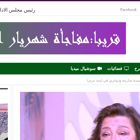
Facebook
رئيس مجلس الادار
رح
فضائيات
سوشيال ميديا
يدة صارمة ودوغري في (ميد تيرم)