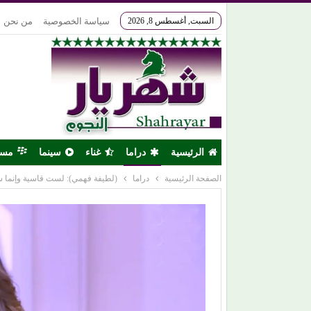
السبت, أغسطس 8, 2026
سياسة الخصوصية
من نحن
الرئيسية
دراما
غناء
سينما
مس
الصفحة الرئيسية
دراما
(لطيفة فهمي): لست قاسية وإنما س