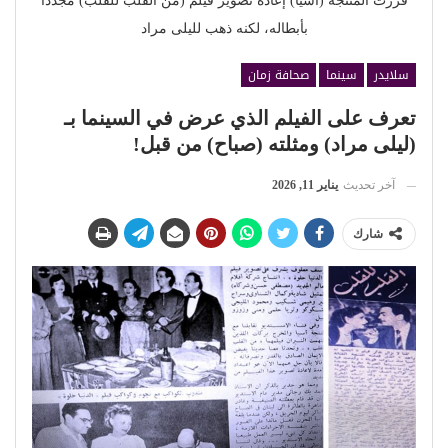
قررت المنتجة (آسيا) إعادة تصوير فيلم (من القلب للقلب) مجددا
بأبطاله، لكنه ذهب لليلى مراد
سلايدر
سينما
صحافة زمان
تعرف على الفيلم الذي عرض في السينما بـ
(ليلى مراد) ومثلته (صباح) من قبل!
آخر تحديث
يناير 11, 2026
شارك