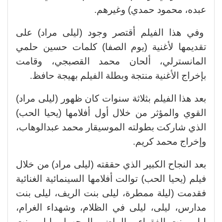
عبده، محمود حمدي) وغيرهم.
وفي هذا الفيلم أقتصر وجود (ليلى مراد) على
تقديمها لأغنية (يوم الصفا) كلمات حسين حلمي
المانسترلي، ألحان محمد القصبجي، وقامت
بإخراج الأغنية منتجة وبطلة الفيلم بهيجة حافظ.
بعد هذا الفيلم بثلاثة سنوات كان ظهور (ليلى مراد)
القوي والمؤثر من خلال أول أفلامها (يحيا الحب)
الذي شاركت بطولته الموسيقار محمد عبدالوهاب،
وإخراج محمد كريم.
بعد النجاح الكبير الذي حققته (ليلى مراد) من خلال
فيلم (يحيا الحب) توالت أفلامها السينمائية الغنائية
فقدمت (ليلة ممطرة، ليلى بنت الريف، ليلى بنت
مدارس، ليلى، ليلى في الظلام، وشهداء الغرام،
ليلى بنت الفقراء، والماضي المجهول، ليلى بنت