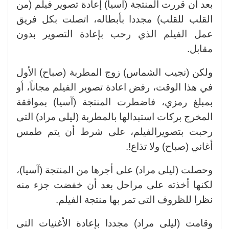
بعد أن قررت المنتجة (آسيا) إعادة تصوير فيلم (من
القلب للقلب) مجددا بأبطاله، اتصلت بكل فريق
عمل الفيلم الذي رحب بإعادة التصوير بدون
مقابل.
ولكن (نجيب الشماس) زوج المطربة (صباح) الأول
في هذا الوقت، رفض اعادة تصوير الفيلم مجاناً، أو
بمبلغ رمزي، فاضطرت المنتجة (آسيا) بموافقة
المخرج بركات استبدالها بالمطربة (ليلى مراد) التى
رحبت بتصويرالفيلم، على شرط أن يتم طمس
أغاني (صباح) ولا تذاع!.
وحصلت (ليلى مراد) على أجرها من المنتجة (آسيا)،
لكنها أخذته على مراحل بعد أن خفضت جزء منه
نظرا للظروف التى تمر بها منتجة الفيلم.
وقامت (ليلى مراد) مجددا بإعادة الأغنيات التى