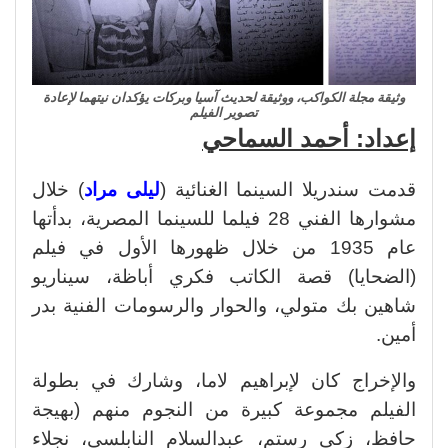
وثيقة مجلة الكواكب، ووثيقة لحديث آسيا وبركات يؤكدان نيتهما لإعادة
تصوير الفيلم
إعداد: أحمد السماحي
قدمت سندريلا السينما الغنائية (
ليلى مراد
) خلال
مشوارها الفني 28 فيلما للسينما المصرية، بدأتها
عام 1935 من خلال ظهورها الأول في فيلم
(الضحايا) قصة الكاتب فكري أباظة، سيناريو
شاهين بك متولي، والحوار والرسومات الفنية بدر
أمين.
والإخراج كان لإبراهيم لاما، وشارك في بطولة
الفيلم مجموعة كبيرة من النجوم منهم (بهيجة
حافظ، زكي رستم، عبدالسلام النابلسي، نجلاء