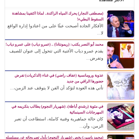
(مصطفى النجار) يحرك المياه الراكدة.. لماذا اكتفينا بمشاهدة
السقوط البطيء!
الأفكار الجادة أصبحت عبئًا على من اعتادوا إدارة الواقع
لا...
محمد أبو النصر يكتب: (ريمونتادا) .. (عمرو دياب) على عمرو دياب!
يقدم عمرو دياب الأغنية التي تتحول إلى عنوان للصيف
وتفرض...
عذوبة ورومانسية (عفاف راضي) في غناء (الذكريات) تفرض
حضورها الراقي من جديد
تأتي هذه العودة لتؤكد أن الفن لا يتوقف عند الزمن،...
في مئوية (رشدي أباظة)، (شهريار النجوم) يطالب بتكريمه في
المهرجانات السينمائية
كان حالة جماهيرية وفنية كاملة، استطاعت أن تعبر
الزمن، وأن...
(محمد ياسين) يخص (شهريار النجوم) بأول تصريحاته عن مسلسله