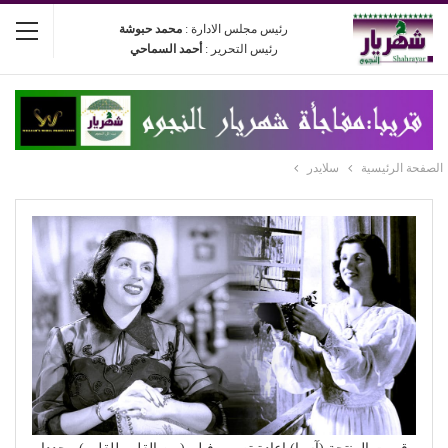
رئيس مجلس الادارة :
محمد حبوشة
رئيس التحرير :
أحمد السماحي
الصفحة الرئيسية
سلايدر