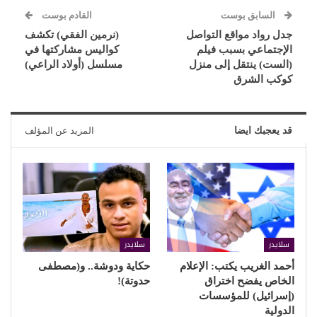
السابق بوست
القادم بوست
جدل رواد مواقع التواصل
(نرمين الفقي) تكشف
الإجتماعي بسبب فيلم
كواليس مشاركتها في
(الست) ينتقل إلى منزل
مسلسل (أولاد الراعي)
كوكب الشرق
قد يعجبك ايضا
المزيد عن المؤلف
سلايدر
سلايدر
أحمد الغريب يكتب: الإعلام
حكاية ودوشة.. و(مصطفى
الخاص يفضح اختراق
حدوتة)!
(إسرائيل) للمؤسسات
الدولية