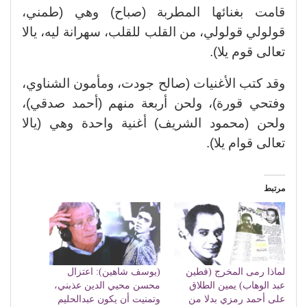
قامت بغنائها المطربة (صباح) وهي (طمني،
قولولي قولولي، من القلب للقلب، سهرانة ليه، يالا
تعالى قوم يلا).
وقد كتب الأغنيات (صالح جودت، ومأمون الشناوي،
وفتحي قورة)، ولحن أربعة منهم (أحمد صدقي)،
ولحن (محمود الشريف) أغنية واحدة وهي (يالا
تعالى قوام يلا).
مرتبط
لماذا رمى المخرج (فطين
(يوسف شاهين): اعتزال
عبد الوهاب) يمين الطلاق
محسن محيي الدين عذبني،
على أحمد رمزي بدلا من
وتمنيت أن يكون عبدالحليم