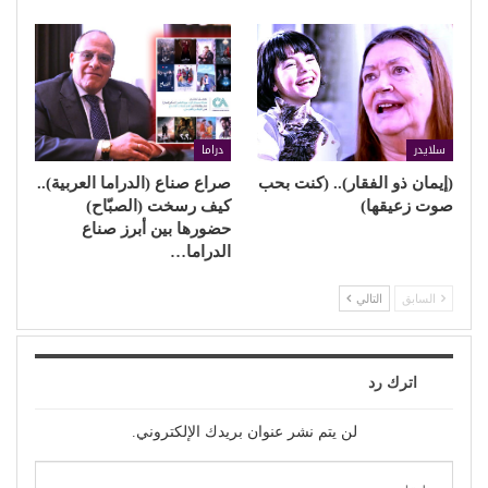
سلايدر
دراما
(إيمان ذو الفقار).. (كنت بحب
صراع صناع (الدراما العربية)..
صوت زعيقها)
كيف رسخت (الصبّاح)
حضورها بين أبرز صناع
الدراما…
السابق
التالي
اترك رد
لن يتم نشر عنوان بريدك الإلكتروني.