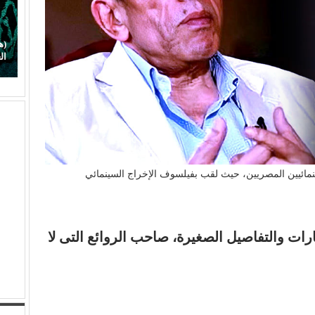
في
(هاني شنودة).. الغائب الذي سيقود افتتاح (مهرجان
(
الغردقة) بألحانه الخالدة
ا
ينمائيين المصريين، حيث لقب بفيلسوف الإخراج السينمائي
رات والتفاصيل الصغيرة، صاحب الروائع التى لا