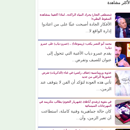
لأكثر مشاهدة
(مصطفى النجار) يحرك المياه الراكدة.. لماذا اكتفينا بمشاهدة
السقوط البطيء!
الأفكار الجادة أصبحت عبئًا على من اعتادوا
إدارة الواقع لا...
محمد أبو النصر يكتب: (ريمونتادا) .. (عمرو دياب) على عمرو
دياب!
يقدم عمرو دياب الأغنية التي تتحول إلى
عنوان للصيف وتفرض...
عذوبة ورومانسية (عفاف راضي) في غناء (الذكريات) تفرض
حضورها الراقي من جديد
تأتي هذه العودة لتؤكد أن الفن لا يتوقف عند
الزمن،...
في مئوية (رشدي أباظة)، (شهريار النجوم) يطالب بتكريمه في
المهرجانات السينمائية
كان حالة جماهيرية وفنية كاملة، استطاعت
أن تعبر الزمن، وأن...