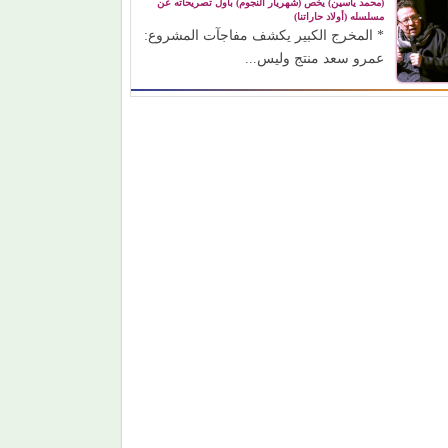
(محمد ياسين) يخص (شهريار النجوم) بأول تصريحاته عن
مسلسله (أولاد حاراتنا)
* المخرج الكبير يكشف مفاجآت المشروع:
عمرو سعد منتج وليس...