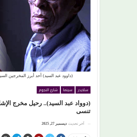
غناء (الذكريات)
(بعد الليل).. هل يقدم (محمد الشرنوبي) أهم محطة 
مشواره الفني؟
(داوود عبد السيد) أحد أبرز المخرجين الس
سلايدر
سينما
شارع النجوم
(دوواد عبد السيد).. رحيل مخرج الإشا
تنسى
آخر تحديث
ديسمبر 27, 2025