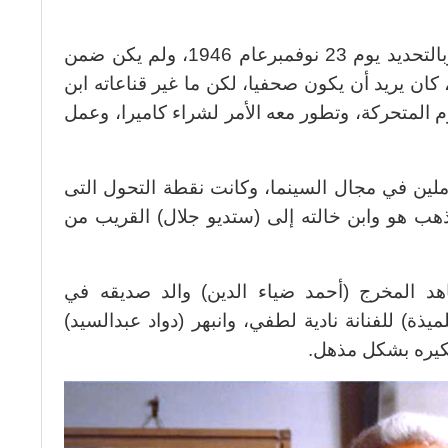
ولد (دوواد عبد السيد) في حي شبرا، وبالتحديد يوم 23 نوفمبرعام 1946، ولم يكن ضمن
ان يريد أن يكون صحفيا، لكن ما غير قناعاته ابن
المتحركة، وتطور معه الأمر لشراء كاميرا، وعمل
املين في مجال السينما، وكانت نقطة التحول التى
ذهب هو وابن خالته إلى (ستديو جلال) القريب من
د المخرج (أحمد ضياء الدين) والد صديقه في
ذة) للفنانة نادية لطفي، وانبهر (دواد عبدالسيد)
فكيره بشكل مذهل.