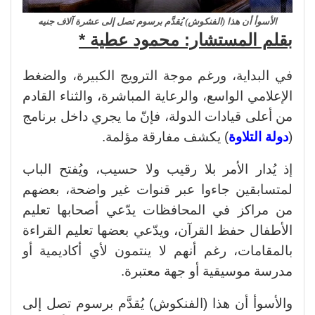
الأسوأ أن هذا (الفنكوش) يُقدَّم برسوم تصل إلى عشرة آلاف جنيه
بقلم المستشار: محمود عطية *
في البداية، ورغم موجة الترويج الكبيرة، والضغط
الإعلامي الواسع، والرعاية المباشرة، والثناء القادم
من أعلى قيادات الدولة، فإنّ ما يجري داخل برنامج
(
دولة التلاوة
) يكشف مفارقة مؤلمة.
إذ يُدار الأمر بلا رقيب ولا حسيب، ويُفتح الباب
لمتسابقين جاءوا عبر قنوات غير واضحة، بعضهم
من مراكز في المحافظات يدّعي أصحابها تعليم
الأطفال حفظ القرآن، ويدّعي بعضها تعليم القراءة
بالمقامات، رغم أنهم لا ينتمون لأي أكاديمية أو
مدرسة موسيقية أو جهة معتبرة.
والأسوأ أن هذا (الفنكوش) يُقدَّم برسوم تصل إلى