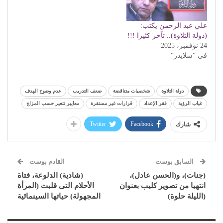
علي عبد الرحمن يكتب:
(دولة التلاوة).. تآخر كثيرا !!!
24 نوفمبر، 2025
في "سلايدر"
دولة التلاوة
شخصيات متناقضة
ضعف التدريب
عدم وضوح الهدف
غياب الرؤية
فقر الإعداد
قرارات غير مستقرة
معايير تتغير حسب المزاج
Twitter
Facebook
شارك
السابق بوست
القادم بوست
(جنات)، و(الحسن عادل)،
(شادية) الدلوعة، فتاة
انتهيا من تصوير كليب بعنوان
الأحلام التى قلبت (المرأة
(الليلة حلوة)
المجهولة) حياتها السينمائية