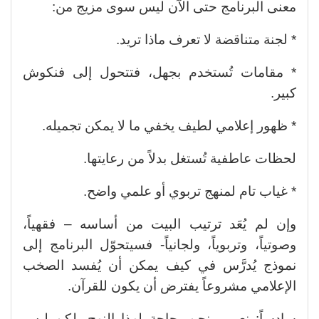
معنى البرنامج حتى الآن ليس سوى مزيج من:
* لجنة متناقضة لا تعرف ماذا تريد.
* مقامات تُستخدم بجهل، فتتحول إلى فنكوش
كبير.
* ظهور إعلامي لطيف يخفي ما لا يمكن تجميله.
لحظات عاطفية تُستغل بدلاً من رعايتها.
* غياب تام لمنهج تربوي أو علمي واضح.
وإن لم يُعَد ترتيب البيت من أساسه – فقهياً،
وصوتياً، وتربوياً، ولجانياً- فسيتحوّل البرنامج إلى
نموذج يُدرَّس في كيف يمكن أن يُفسد الصخب
الإعلامي مشروعاً يفترض أن يكون للقرآن.
سادساً: نعم… نحن بحاجة لهذا النهج، لكن ليس