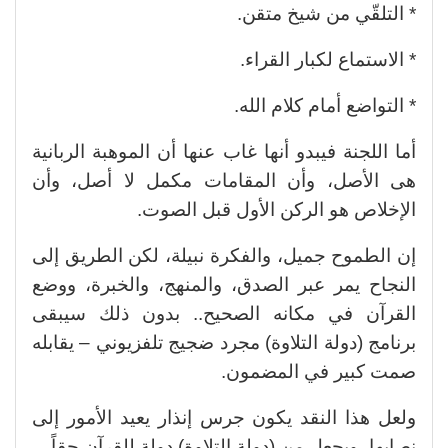
* التلقّي من شيخ متقن.
* الاستماع لكبار القراء.
* التواضع أمام كلام الله.
أما اللجنة فيبدو أنها غاب عنها أن الموهبة الربانية
هى الأصل، وأن المقامات مكمل لا أصل، وأن
الإخلاص هو الركن الأول قبل الصوت.
إن الطموح جميل، والفكرة نبيلة، لكن الطريق إلى
النجاح يمر عبر الصدق، والمنهج، والخبرة، ووضع
القرآن في مكانه الصحيح.. بدون ذلك سيبقى
برنامج (دولة التلاوة) مجرد ضجيج تلفزيوني – يقابله
صمت كبير في المضمون.
ولعل هذا النقد يكون جرس إنذار يعيد الأمور إلى
نصابها، ويجعل من (دولة التلاوة) دولة للقرآن حقاً…