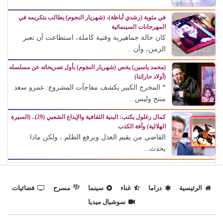
في مئوية (رشدي أباظة)، (شهريار النجوم) يطالب بتكريمه في
المهرجانات السينمائية
كان حالة جماهيرية وفنية كاملة، استطاعت أن تعبر
الزمن، وأن...
(محمد ياسين) يخص (شهريار النجوم) بأول تصريحاته عن مسلسله
(أولاد حاراتنا)
* المخرج الكبير يكشف مفاجآت المشروع: عمرو سعد
منتج وليس...
كمال زغلول يكتب: البنية الثقافية والإبداع الشعبي (29).. (السيرة
الهلالية) وآفة الكذب
القاضي من يقيم العدل ويرفع الظلم ، ولكن ماذا
يحدث...
الرئيسية
دراما
غناء
سينما
مسرح
فضائيات
سوشيال ميديا