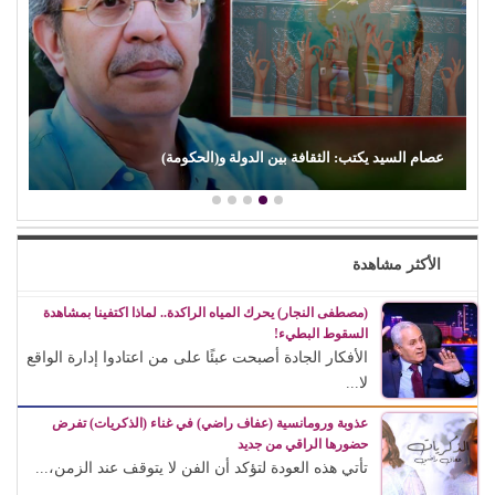
د. محمد الطربيلي يكتب: (علي الكسار).. بين التوهج والخفوت
الأكثر مشاهدة
(مصطفى النجار) يحرك المياه الراكدة.. لماذا اكتفينا بمشاهدة
السقوط البطيء!
الأفكار الجادة أصبحت عبئًا على من اعتادوا إدارة الواقع
لا...
عذوبة ورومانسية (عفاف راضي) في غناء (الذكريات) تفرض
حضورها الراقي من جديد
تأتي هذه العودة لتؤكد أن الفن لا يتوقف عند الزمن،...