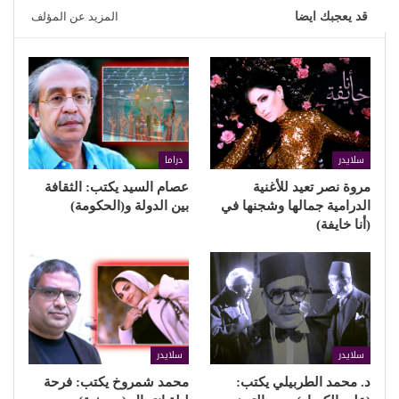
قد يعجبك ايضا
المزيد عن المؤلف
سلايدر
دراما
مروة نصر تعيد للأغنية
عصام السيد يكتب: الثقافة
الدرامية جمالها وشجنها في
بين الدولة و(الحكومة)
(أنا خايفة)
سلايدر
سلايدر
د. محمد الطربيلي يكتب:
محمد شمروخ يكتب: فرحة