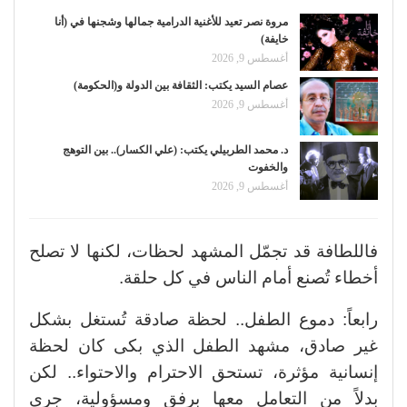
مروة نصر تعيد للأغنية الدرامية جمالها وشجنها في (أنا
خايفة)
أغسطس 9, 2026
عصام السيد يكتب: الثقافة بين الدولة و(الحكومة)
أغسطس 9, 2026
د. محمد الطربيلي يكتب: (علي الكسار).. بين التوهج
والخفوت
أغسطس 9, 2026
فاللطافة قد تجمّل المشهد لحظات، لكنها لا تصلح
أخطاء تُصنع أمام الناس في كل حلقة.
رابعاً: دموع الطفل.. لحظة صادقة تُستغل بشكل
غير صادق، مشهد الطفل الذي بكى كان لحظة
إنسانية مؤثرة، تستحق الاحترام والاحتواء.. لكن
بدلاً من التعامل معها برفق ومسؤولية، جرى