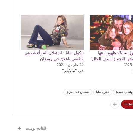
ل سابا): ظهور ابنتها
نيكول سابا : استقلال المرأة قضيتي
جها النجم (يوسف الخال)
وأكتفي بإعلان في رمضان
22 مارس، 2021
"
في "سلايدر"
تقابل حبيب)
نيكول سابا
ياسمين عبد العزيز
Pinter
القادم بوست