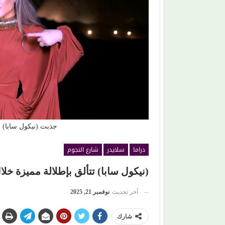
(محمد رضوان) يكسر القاعدة.. يختار (حب مستحيل)
رغم ظهوره كضيف شرف
جذبت (نيكول سابا) ا
دراما
سلايدر
شارع النجوم
(نيكول سابا) تتألق بإطلالة مميزة خل
آخر تحديث
نوفمبر 21, 2025
شارك