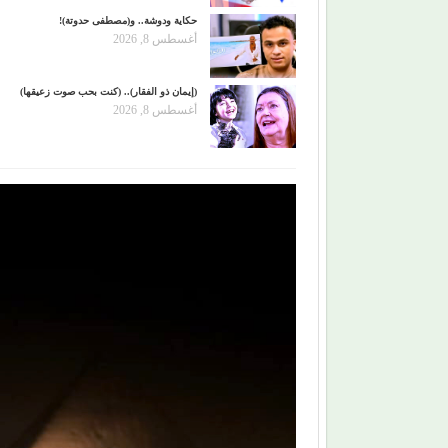
حكاية ودوشة.. و(مصطفى حدوتة)!
أغسطس 8, 2026
(إيمان ذو الفقار).. (كنت بحب صوت زعيقها)
أغسطس 8, 2026