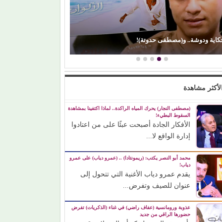
ة.. و(مصطفى حدوتة)!
(إيمان ذو الفقار).. (كنت بح
لأكثر مشاهدة
(مصطفى النجار) يحرك المياه الراكدة.. لماذا اكتفينا بمشاهدة
السقوط البطيء!
الأفكار الجادة أصبحت عبئًا على من اعتادوا
إدارة الواقع لا...
محمد أبو النصر يكتب: (ريمونتادا) .. (عمرو دياب) على عمرو
دياب!
يقدم عمرو دياب الأغنية التي تتحول إلى
عنوان للصيف وتفرض...
عذوبة ورومانسية (عفاف راضي) في غناء (الذكريات) تفرض
حضورها الراقي من جديد