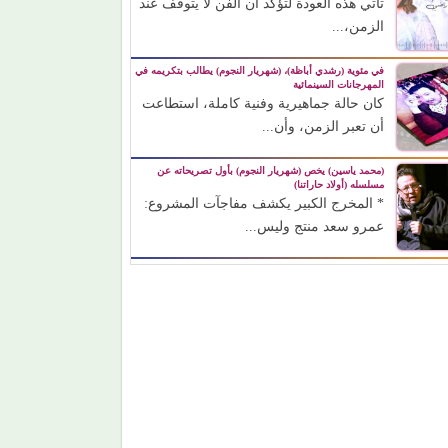
تأتي هذه العودة لتؤكد أن الفن لا يتوقف عند
الزمن،...
في مئوية (رشدي أباظة)، (شهريار النجوم) يطالب بتكريمه في
المهرجانات السينمائية
كان حالة جماهيرية وفنية كاملة، استطاعت
أن تعبر الزمن، وأن...
(محمد ياسين) يخص (شهريار النجوم) بأول تصريحاته عن
مسلسله (أولاد حاراتنا)
* المخرج الكبير يكشف مفاجآت المشروع:
عمرو سعد منتج وليس...