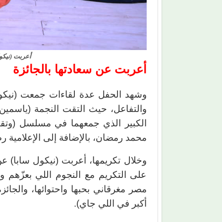
أعربت (نيكول
أعربت عن سعادتها بالجائزة
وشهد الحفل عدة لقاءات جمعت (نيكول 
والتفاعل، حيث التقت النجمة (ياسمين عب
الكبير الذي جمعهما في مسلسل (وتقاب
محمد رمضان، بالإضافة إلى الإعلامية 
وخلال تكريمها، أعربت (نيكول سابا) عن
على التكريم مع النجوم اللي بعزّهم وب
مصر مغرقاني بحبها واحتوائها، والجائز
أكبر في اللي جاي).