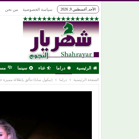
الأحد, أغسطس 9, 2026
سياسة الخصوصية
من نحن
k
الرئيسية
دراما
غناء
سينما
مس
الصفحة الرئيسية
دراما
(نيكول سابا) تتألق بإطلالة مميزة خ