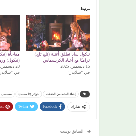
مرتبط
نيكول سابا تطلق أغنية (تلج تلج)
مفاجأة (نيكو
تزامنًا مع أعياد الكريسماس
(نيكول) وزو
16 ديسمبر، 2025
20 ديسمبر، 2025
في "سلايدر"
في "سلايدر
إحياء العديد من الحفلات
جوائز (ذا بيست)
مسلسل (و
est
Twitter
Facebook
شارك
السابق بوست