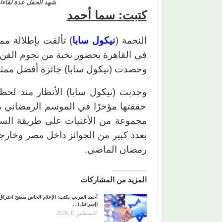
شهد الحفل عدة لقاءات
كتبت: سما أحمد
النجمة (
نيكول سابا
) تألقت بإطلالة مم
في القاهرة بحضور نخبة من نجوم الفن وا
وحصدت (نيكول سابا) جائزة أفضل ممثلة
وجذبت (نيكول سابا) الأنظار منذ لحظ
حققتها مؤخرًا في الموسم الرمضاني 
مجموعة من الأغنيات على طريقة السين
بعدد كبير من الجوائز داخل مصر وخار
رمضان الماضي.
المزيد من المشاركات
أحمد الغريب يكتب: الإعلام الخاص يفضح اختراق
(إسرائيل)…
أغسطس 8, 2026