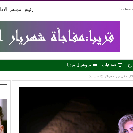
Faceboo
رئيس مجلس الادار
رح
فضائيات
سوشيال ميديا
لال حفل توزيع جوائز (ذا بيست)