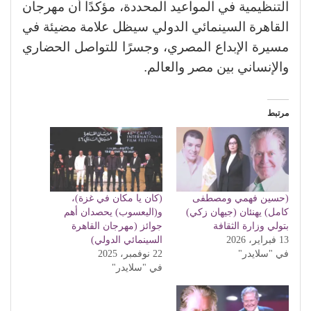
التنظيمية في المواعيد المحددة، مؤكدًا أن مهرجان
القاهرة السينمائي الدولي سيظل علامة مضيئة في
مسيرة الإبداع المصري، وجسرًا للتواصل الحضاري
والإنساني بين مصر والعالم.
مرتبط
(حسين فهمي ومصطفى
(كان يا مكان في غزة)،
كامل) يهنئان (جيهان زكي)
و(اليعسوب) يحصدان أهم
بتولي وزارة الثقافة
جوائز (مهرجان القاهرة
13 فبراير، 2026
السينمائي الدولي)
في "سلايدر"
22 نوفمبر، 2025
في "سلايدر"