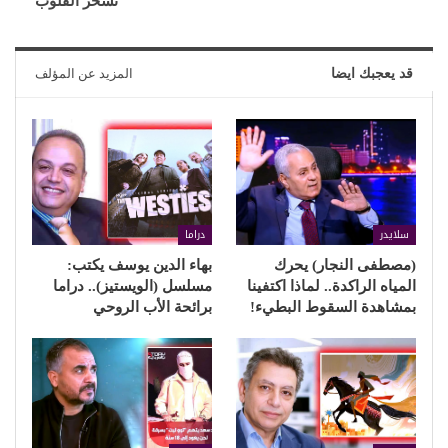
تسحر القلوب
قد يعجبك ايضا
المزيد عن المؤلف
سلايدر
دراما
(مصطفى النجار) يحرك
بهاء الدين يوسف يكتب:
المياه الراكدة.. لماذا اكتفينا
مسلسل (الويستيز).. دراما
بمشاهدة السقوط البطيء!
برائحة الأب الروحي