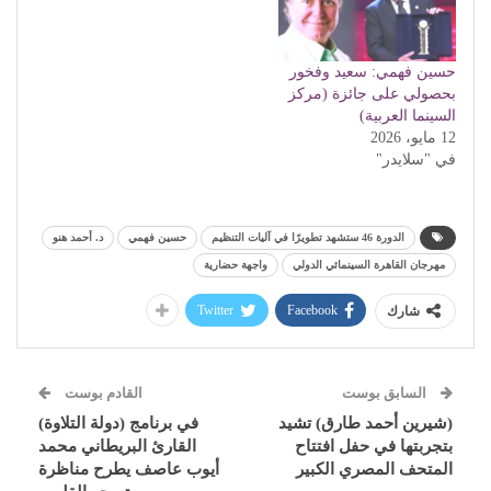
حسين فهمي: سعيد وفخور
بحصولي على جائزة (مركز
السينما العربية)
12 مايو، 2026
في "سلايدر"
الدورة 46 ستشهد تطويرًا في آليات التنظيم
حسين فهمي
د. أحمد هنو
مهرجان القاهرة السينمائي الدولي
واجهة حضارية
Twitter
Facebook
شارك
السابق بوست
القادم بوست
(شيرين أحمد طارق) تشيد
في برنامج (دولة التلاوة)
بتجربتها في حفل افتتاح
القارئ البريطاني محمد
المتحف المصري الكبير
أيوب عاصف يطرح مناظرة