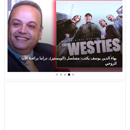
بهاء الدين يوسف يكتب: مسلسل (الويستيز).. دراما برائحة الأب
الروحي