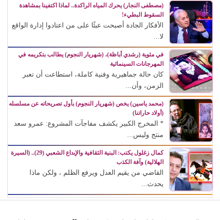
(مصطفى النجار) يحرك المياه الراكدة.. لماذا اكتفينا بمشاهدة
السقوط البطيء!
الأفكار الجادة أصبحت عبئًا على من اعتادوا إدارة الواقع
لا...
في مئوية (رشدي أباظة)، (شهريار النجوم) يطالب بتكريمه في
المهرجانات السينمائية
كان حالة جماهيرية وفنية كاملة، استطاعت أن تعبر
الزمن، وأن...
(محمد ياسين) يخص (شهريار النجوم) بأول تصريحاته عن مسلسله
(أولاد حاراتنا)
* المخرج الكبير يكشف مفاجآت المشروع: عمرو سعد
منتج وليس...
كمال زغلول يكتب: البنية الثقافية والإبداع الشعبي (29).. (السيرة
الهلالية) وآفة الكذب
القاضي من يقيم العدل ويرفع الظلم ، ولكن ماذا
يحدث...