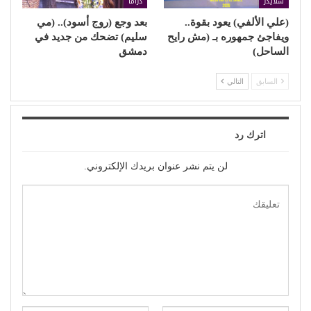
سلايدر
دراما
(علي الألفي) يعود بقوة..
بعد وجع (روج أسود).. (مي
ويفاجئ جمهوره بـ (مش رايح
سليم) تضحك من جديد في
الساحل)
دمشق
السابق
التالي
اترك رد
لن يتم نشر عنوان بريدك الإلكتروني.