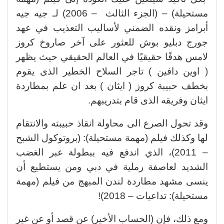
مستحيلة) – (الجزء الثالث – 2006) لـ جيه جيه
أبرامز ونقده الضمني لأساليب التعذيب في عهد
جورج دبليو بوش للعثور على آخر صاروخ كروز
لامس هدفًا حقيقيًا في العالم الحقيقي حيث يظهر
( اوين دافين ) تاجر السلاح الخطير الذى يقوم
بخطف حبيبة كروز ( ايثان ) بعد ان علم بمطاردة
ايثان وفريقه الذى قام بتدريبهم.
وقد تحول الصرع الى محاولة انقاذ حبيبته والانتقام
لها وكذلك فيلم (مهمة مستحيلة): (بروتوكول الشبح
– 2011)، الذي اندفع فيه ببطولة عبر الغضب
الشديد لعاصفة رملية في دبي ومن يستطيع أن
ينسى مشهد مطاردة لندن المبهج من فيلم (مهمة
مستحيلة): تداعيات – 2018)!
ومع ذلك، فإن (الحساب الأخير) عن قصد أو عن غير