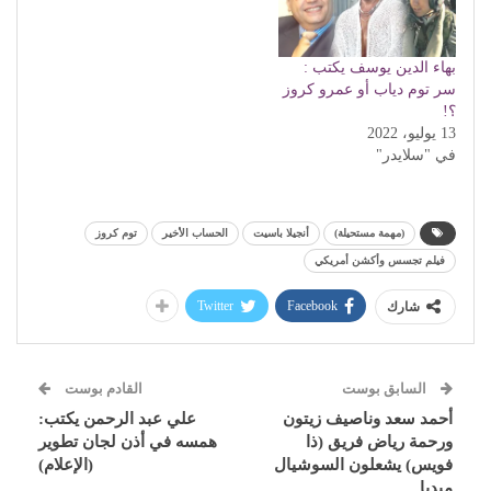
بهاء الدين يوسف يكتب :
سر توم دياب أو عمرو كروز
؟!
13 يوليو، 2022
في "سلايدر"
(مهمة مستحيلة)
أنجيلا باسيت
الحساب الأخير
توم كروز
فيلم تجسس وأكشن أمريكي
Twitter
Facebook
شارك
السابق بوست
القادم بوست
أحمد سعد وناصيف زيتون
علي عبد الرحمن يكتب:
ورحمة رياض فريق (ذا
همسه في أذن لجان تطوير
فويس) يشعلون السوشيال
(الإعلام)
ميديا