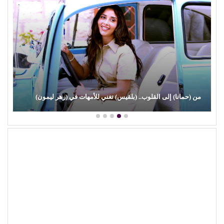
(علي الألفي) يعود بقوة.. ويفاجئ جمهوره بـ (مش رايح الساحل)