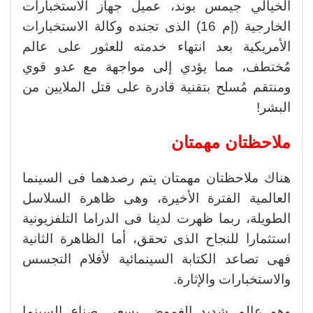
الخيالي جيمس بوند، عميل جهاز الاستخبارات
الخارجية (إم 16) الذى تجنده وكالة الاستخبارات
الأمريكية بعد انتهاء خدمته للعثور على عالم
مُختطف، مما يؤدي إلى مواجهة مع عدو قوي
ومنتقم مُسلح بتقنية قادرة على قتل الملايين من
البشر!
ملاحظتان مهمتان
هناك ملاحظتان مهمتان يتم رصدهما فى السينما
العالمية الفترة الأخيرة، وهى ظاهرة السلاسل
الطويلة، ربما ظهرت لدينا فى الدراما التلفزيونية
استثمارا للنجاح الذى تحقق، أما الظاهرة الثانية
فهى تصاعد الكتابة السينمائية لأفلام التجسس
والاستخبارات والإثارة.
وهو عالم شديد الغموض يسعى صناع السينما