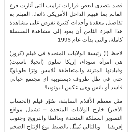
قصد يتصدى لبعض قرارات ترامب التى أثارت فزع
العالم بما فيهم الداخل الأمريكى ذاته!.. الفيلم به
تفاصيل معقدة وأحداث كثيرة تفرض على مشاهدة
هذا الجزء الثامن أن يعود إلى مشاهدة السلسلة
كاملة، والتى بدأت عام 1996
لاحظ (!) رئيسة الولايات المتحدة فى فيلم (كروز)
هى امرأة سوداء، إريكا سلون (أنجيلا باسيت)
وقيادتها المتزنة والمتعاطفة تُلامس وترًا طوباويًا
حتى في ظل ظروف ديستوبية اى مجتمع خيالي
فاسد أو بائس وهى عكس اليوتوبيا!
مثل معظم الأفلام السابقة، صُوّر فيلم (الحساب
الأخير) خارج الولايات المتحدة – تشمل مواقع
التصوير المملكة المتحدة ومالطا والنرويج وجنوب
إفريقيا – وبالتالي يُمثّل بالضبط نوع الإنتاج الضخم