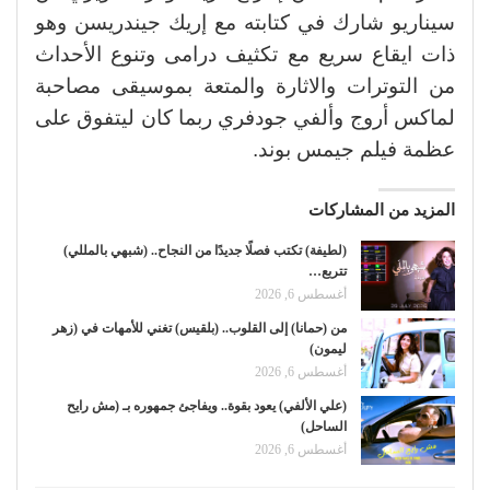
سيناريو شارك في كتابته مع إريك جيندريسن وهو
ذات ايقاع سريع مع تكثيف درامى وتنوع الأحداث
من التوترات والاثارة والمتعة بموسيقى مصاحبة
لماكس أروج وألفي جودفري ربما كان ليتفوق على
عظمة فيلم جيمس بوند.
المزيد من المشاركات
(لطيفة) تكتب فصلًا جديدًا من النجاح.. (شبهي بالمللي)
تتربع…
أغسطس 6, 2026
من (حمانا) إلى القلوب.. (بلقيس) تغني للأمهات في (زهر
ليمون)
أغسطس 6, 2026
(علي الألفي) يعود بقوة.. ويفاجئ جمهوره بـ (مش رايح
الساحل)
أغسطس 6, 2026