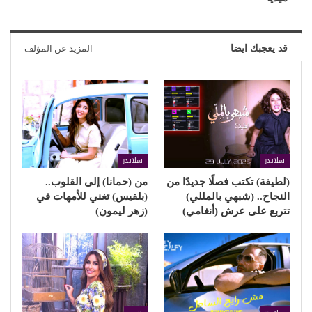
قد يعجبك ايضا
المزيد عن المؤلف
سلايدر
سلايدر
(لطيفة) تكتب فصلًا جديدًا من
من (حمانا) إلى القلوب..
النجاح.. (شبهي بالمللي)
(بلقيس) تغني للأمهات في
تتربع على عرش (أنغامي)
(زهر ليمون)