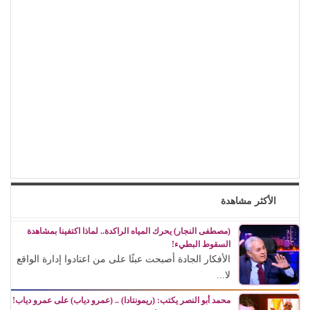
الأكثر مشاهدة
(مصطفى النجار) يحرك المياه الراكدة.. لماذا اكتفينا بمشاهدة
السقوط البطيء!
الأفكار الجادة أصبحت عبئًا على من اعتادوا إدارة الواقع
لا...
محمد أبو النصر يكتب: (ريمونتادا) .. (عمرو دياب) على عمرو دياب!