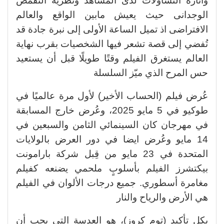
واثارة التساؤلات لدى المشاهد ونظرية التقمص
الوجدانى حيث يعيش مابين الواقع والعالم
الافتراضى اذ تميل الساعة الأولى إلى نبرة جادة قد
تُفضي إلى قصة تشعر فيها الشخصيات بقرب نهاية
العالم يستغرق الفيلم وقتًا طويلًا قبل أن يستعيد
حس المرح الذي ميّز السلسلة
عُرض فيلم (الحساب الأخير) لأول مرة عالميًا في
طوكيو في 5 مايو 2025، وعُرض خارج المسابقة
في مهرجان كان السينمائي الثامن والسبعين في
14 مايو وعُرض ايضا في دور العرض بالولايات
المتحدة في 23 مايو من قِبل شركة بارامونت
بيكتشرز الفيلم بأسلوبٍ ملحمي يضنعه كفيلم
مغامرة أسطوري. جميع درجات الألوان في الفيلم
هي الأرض والرياح والنار
بكل تأكيد (توم كروز)، هو العدسة التي يجب أن