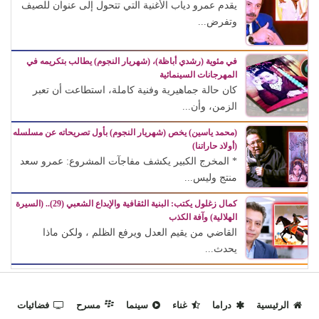
يقدم عمرو دياب الأغنية التي تتحول إلى عنوان للصيف
وتفرض...
في مئوية (رشدي أباظة)، (شهريار النجوم) يطالب بتكريمه في
المهرجانات السينمائية
كان حالة جماهيرية وفنية كاملة، استطاعت أن تعبر
الزمن، وأن...
(محمد ياسين) يخص (شهريار النجوم) بأول تصريحاته عن مسلسله
(أولاد حاراتنا)
* المخرج الكبير يكشف مفاجآت المشروع: عمرو سعد
منتج وليس...
كمال زغلول يكتب: البنية الثقافية والإبداع الشعبي (29).. (السيرة
الهلالية) وآفة الكذب
القاضي من يقيم العدل ويرفع الظلم ، ولكن ماذا
يحدث...
الرئيسية
دراما
غناء
سينما
مسرح
فضائيات