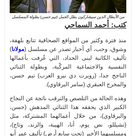
من الأبطال الذين سيشاركون بطل العمل (تيم حسن) بطولة المسلسل
كتب: أحمد السماحي
منذ فترة وكثير من المواقع الصحافية تتابع بلهفة،
وشوق، وحب، أي أخبار تصدر عن مسلسل (
مولانا
)
تأليف الكاتبة لبنى الحداد، التي عُرفت بأعمالها
النفسية والاجتماعية المركّبة، وبطولة الثنائي
الناجح جدا، (روبرت دي نيرو العرب) تيم حسن،
والمخرج العبقري (سامر البرقاوي).
وهذه الحالة من التلصص والترقب ناتجة عن النجاح
الكبير الذي يحققه هذا الثنائي المدهش (حسن،
والبرقاوي)، من خلال أعمالهما المشتركة، مثل
(تشيللو، نص يوم، أنا، الهيبة، والزند، وتاج)،
ومسلسهما الأخير (تحت سابع أرض) تأليف عمر أبو