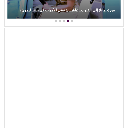
من (حمانا) إلى القلوب.. (بلقيس) تغني للأمهات في (زهر ليمون)