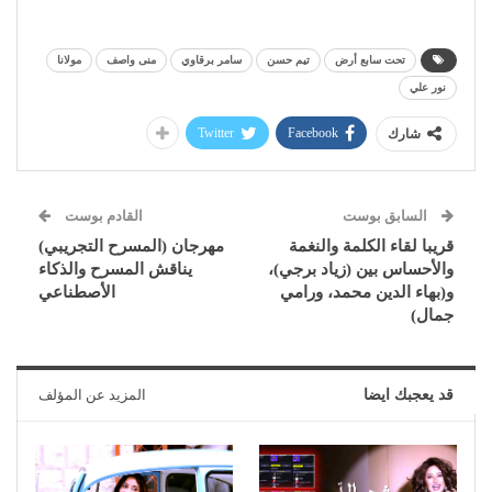
تحت سابع أرض
تيم حسن
سامر برقاوي
منى واصف
مولانا
نور علي
Twitter
Facebook
شارك
السابق بوست
القادم بوست
قريبا لقاء الكلمة والنغمة
مهرجان (المسرح التجريبي)
والأحساس بين (زياد برجي)،
يناقش المسرح والذكاء
و(بهاء الدين محمد، ورامي
الأصطناعي
جمال)
قد يعجبك ايضا
المزيد عن المؤلف