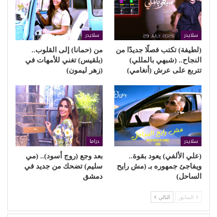
سلايدر
سلايدر
(لطيفة) تكتب فصلًا جديدًا من
من (حمانا) إلى القلوب..
النجاح.. (شبهي بالمللي)
(بلقيس) تغني للأمهات في
تتربع على عرش (أنغامي)
(زهر ليمون)
سلايدر
دراما
(علي الألفي) يعود بقوة..
بعد وجع (روج أسود).. (مي
ويفاجئ جمهوره بـ (مش رايح
سليم) تضحك من جديد في
الساحل)
دمشق
السابق
التالي