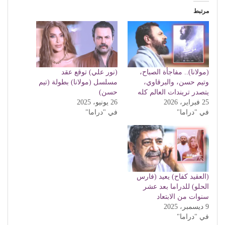
مرتبط
(مولانا).. مفاجأة الصباح،
(نور علي) توقع عقد
وتيم حسن، والبرقاوي،
مسلسل (مولانا) بطولة (تيم
يتصدر تريندات العالم كله
حسن)
25 فبراير، 2026
26 يونيو، 2025
في "دراما"
في "دراما"
(العقيد كفاح) يعيد (فارس
الحلو) للدراما بعد عشر
سنوات من الابتعاد
9 ديسمبر، 2025
في "دراما"