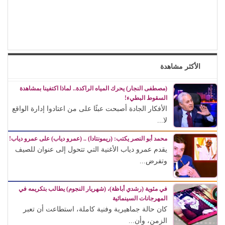
الأكثر مشاهدة
(مصطفى النجار) يحرك المياه الراكدة.. لماذا اكتفينا بمشاهدة
السقوط البطيء!
الأفكار الجادة أصبحت عبئًا على من اعتادوا إدارة الواقع
لا...
محمد أبو النصر يكتب: (ريمونتادا) .. (عمرو دياب) على عمرو دياب!
يقدم عمرو دياب الأغنية التي تتحول إلى عنوان للصيف
وتفرض...
في مئوية (رشدي أباظة)، (شهريار النجوم) يطالب بتكريمه في
المهرجانات السينمائية
كان حالة جماهيرية وفنية كاملة، استطاعت أن تعبر
الزمن، وأن...