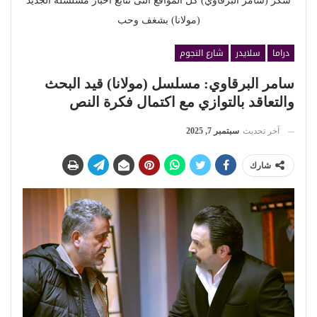
شكر (سامر البرقاوي) كل المواقع التى تتابع أخبار مسلسله الجديد
(مولانا) بشغف وحب
دراما
سلايدر
شارع النجوم
سامر البرقاوي: مسلسل (مولانا) قيد البحث
والتعاقد بالتوازي مع اكتمال فكرة النص
آخر تحديث
سبتمبر 7, 2025
شارك