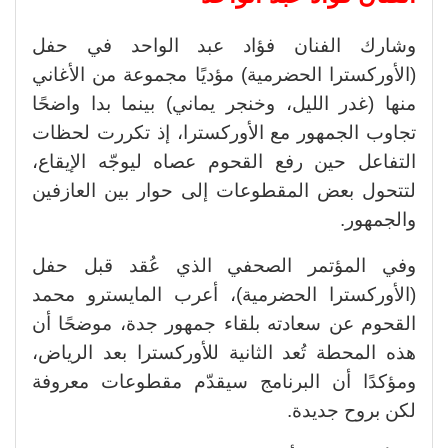
وشارك الفنان فؤاد عبد الواحد في حفل
(الأوركسترا الحضرمية) مؤديًا مجموعة من الأغاني
منها (غدر الليل، وخنجر يماني) بينما بدا واضحًا
تجاوب الجمهور مع الأوركسترا، إذ تكررت لحظات
التفاعل حين رفع القحوم عصاه ليوجّه الإيقاع،
لتتحول بعض المقطوعات إلى حوار بين العازفين
والجمهور.
وفي المؤتمر الصحفي الذي عُقد قبل حفل
(الأوركسترا الحضرمية)، أعرب المايسترو محمد
القحوم عن سعادته بلقاء جمهور جدة، موضحًا أن
هذه المحطة تُعد الثانية للأوركسترا بعد الرياض،
ومؤكدًا أن البرنامج سيقدّم مقطوعات معروفة
لكن بروح جديدة.