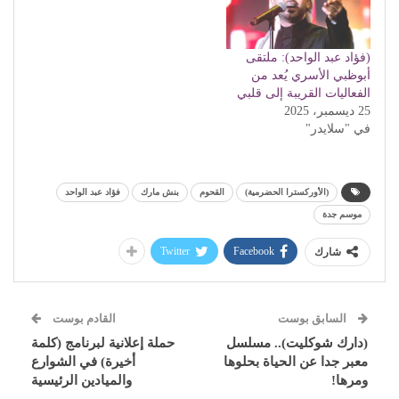
(فؤاد عبد الواحد): ملتقى
أبوظبي الأسري يُعد من
الفعاليات القريبة إلى قلبي
25 ديسمبر، 2025
في "سلايدر"
(الأوركسترا الحضرمية)
القحوم
بنش مارك
فؤاد عبد الواحد
موسم جدة
Twitter
Facebook
شارك
السابق بوست
القادم بوست
(دارك شوكليت).. مسلسل
حملة إعلانية لبرنامج (كلمة
معبر جدا عن الحياة بحلوها
أخيرة) في الشوارع
ومرها!
والميادين الرئيسية