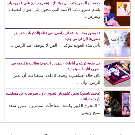
محمد أبو النصر يكتب: (ريمونتادا) .. (عمرو دياب) على عمرو دياب!
يقدم عمرو دياب الأغنية التي تتحول إلى عنوان للصيف
وتفرض...
عذوبة ورومانسية (عفاف راضي) في غناء (الذكريات) تفرض
حضورها الراقي من جديد
تأتي هذه العودة لتؤكد أن الفن لا يتوقف عند الزمن،...
في مئوية (رشدي أباظة)، (شهريار النجوم) يطالب بتكريمه في
المهرجانات السينمائية
كان حالة جماهيرية وفنية كاملة، استطاعت أن تعبر
الزمن، وأن...
(محمد ياسين) يخص (شهريار النجوم) بأول تصريحاته عن مسلسله
(أولاد حاراتنا)
* المخرج الكبير يكشف مفاجآت المشروع: عمرو سعد
منتج وليس...