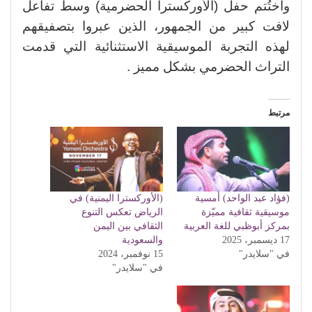
واختُتم حفل (الأوركسترا الحضرمية) وسط تفاعل
لافت كبير من الجمهور، الذين عبروا بتصفيقهم
لهذه التجربة الموسيقية الاستثنائية التي قدمت
التراث الحضرمي بشكل مميز .
مرتبط
(فؤاد عبد الواحد) أمسية
(الأوركسترا اليمنية) في
موسيقية ثقافية مميّزة
الرياض تعكس التنوع
بمركز أبوظبي للغة العربية
الثقافي بين اليمن
17 ديسمبر، 2025
والسعودية
في "سلايدر"
15 نوفمبر، 2024
في "سلايدر"