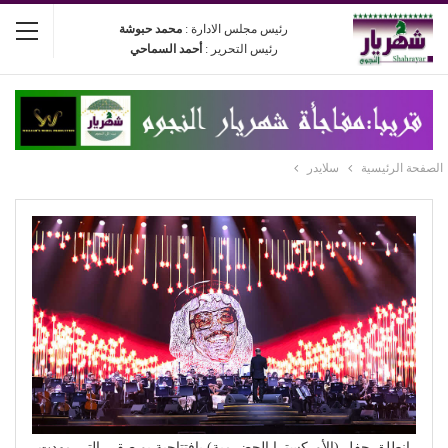
رئيس مجلس الادارة :
محمد حبوشة
رئيس التحرير :
أحمد السماحي
الصفحة الرئيسية
سلايدر
انطلق حفل (الأوركسترا الحضرمية) بافتتاحية بو صقر، التي مهدت