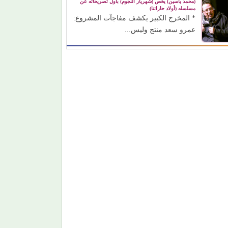
(محمد ياسين) يخص (شهريار النجوم) بأول تصريحاته عن
مسلسله (أولاد حاراتنا)
* المخرج الكبير يكشف مفاجآت المشروع:
عمرو سعد منتج وليس...