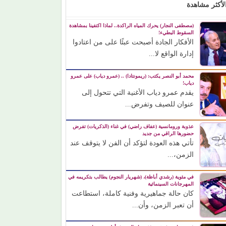
لأكثر مشاهدة
(مصطفى النجار) يحرك المياه الراكدة.. لماذا اكتفينا بمشاهدة
السقوط البطيء!
الأفكار الجادة أصبحت عبئًا على من اعتادوا
إدارة الواقع لا...
محمد أبو النصر يكتب: (ريمونتادا) .. (عمرو دياب) على عمرو
دياب!
يقدم عمرو دياب الأغنية التي تتحول إلى
عنوان للصيف وتفرض...
عذوبة ورومانسية (عفاف راضي) في غناء (الذكريات) تفرض
حضورها الراقي من جديد
تأتي هذه العودة لتؤكد أن الفن لا يتوقف عند
الزمن،...
في مئوية (رشدي أباظة)، (شهريار النجوم) يطالب بتكريمه في
المهرجانات السينمائية
كان حالة جماهيرية وفنية كاملة، استطاعت
أن تعبر الزمن، وأن...