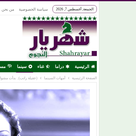
الجمعة, أغسطس 7, 2026
سياسة الخصوصية
من نحن
الرئيسية
دراما
غناء
سينما
مس
الصفحة الرئيسية
أمهات السينما
(عقيلة راتب).. بدأت مشواره