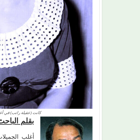
كانت (عقيلة راتب) في أغ
بقلم الباحث
أغلب الجميلات