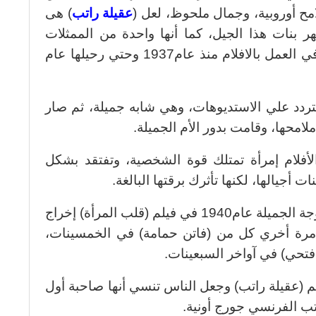
مح أوروبية، وجمال ملحوظ، لعل (
عقيلة راتب
) هى
 بنات هذا الجيل، كما أنها واحدة من الممثلات
الأطول عمرا في العمل بالافلام منذ عام1937 وحتي رحيلها عام
تردد علي الاستديوهات، وهي شابه جميلة، ثم صار
امحها، وقامت بدور الأم الجميلة.
أفلام إمرأة تمتلك قوة الشخصية، وتفتقد بشكل
 أجيالها، لكنها تأثرك برقتها البالغة.
وتجب الإشارة إلي إنها جسدت دور الزوجة الجميلة عام1940 في فيلم (قلب المرأة) إخراج
 مرة أخري كل من (فاتن حمامة) في الخمسينات،
فتحي) في آواخر السبعينات.
 (عقيلة راتب) وجعل الناس تنسي أنها صاحبة أول
اتب الفرنسي جورج أونية.