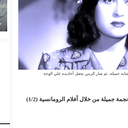
برتقان (الأبنودي) وفراولة مصطفى حدوتة!
م
به جميلة، ثم صار الزمن يحفل أخاديده علي الوجه
مة جميلة من خلال أفلام الرومانسية (1/2)