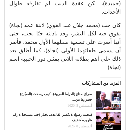
(حميدة)، لكن عقدة الذنب لم تفارقه طوال
الأحداث.
كان حب (محمد جلال عبد القوي) لابنة عمه (نجاة)
يفوق حبه لكل البشر، وقد بادلته حبًا بحب، حتى
أنها أصرت على تسمية طفلهما الأول محمد، فأصر
أن يسمى طفلتهما الأولى (نجاة)، كما أطلق بعد
ذلك على أهم بطلاته اللاتي يمثلن دور الحبيبة اسم
(نجاة)
المزيد من المشاركات
صراع صناع (الدراما العربية).. كيف رسخت (الصبّاح)
حضورها بين…
أغسطس 8, 2026
(محمد رضوان) يكسر القاعدة.. يختار (حب مستحيل) رغم
ظهوره كضيف…
أغسطس 8, 2026