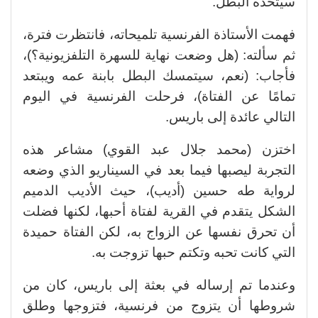
سيتخذه البطل.
فهمت الأستاذة الفرنسية تلميحاته، فانتظرت فترة،
ثم سألته: (هل وضعت نهاية للسهرة التلفزيونية؟)،
فأجاب: (نعم، سيتمسك البطل بابنة عمه ويبتعد
تمامًا عن الفتاة)، فرحلت الفرنسية في اليوم
التالي عائدة إلى باريس.
اختزن (محمد جلال عبد القوي) مشاعر هذه
التجربة ليصبها فيما بعد في السيناريو الذي وضعه
لرواية طه حسين (أديب)، حيث الأديب الدميم
الشكل يتقدم في القرية لفتاة أحبها، لكنها فضلت
أن تحرق نفسها عن الزواج به، لكن الفتاة حميدة
التي كانت تحبه وتكتم حبها تزوجت به.
وعندما تم إرساله في بعثة إلى باريس، كان من
شروطها أن يتزوج من فرنسية، فتزوجها وطلق