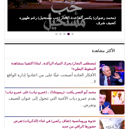
(باميلا نون) تنجو من حادث مأساوي أثناء تصوير (فيزا) ورسالة مؤثرة
لوالدتها…
الأكثر مشاهدة
(مصطفى النجار) يحرك المياه الراكدة.. لماذا اكتفينا بمشاهدة
السقوط البطيء!
الأفكار الجادة أصبحت عبئًا على من اعتادوا إدارة الواقع
لا...
محمد أبو النصر يكتب: (ريمونتادا) .. (عمرو دياب) على عمرو دياب!
يقدم عمرو دياب الأغنية التي تتحول إلى عنوان للصيف
وتفرض...
عذوبة ورومانسية (عفاف راضي) في غناء (الذكريات) تفرض
حضورها الراقي من جديد