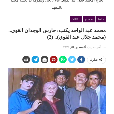
تخرج (محمد جلال عبد القوي) عام 1978، ولتفوقه تم تعيينه معيدًا
بالمعهد
دراما
سلايدر
مقالات
محمد عبد الواحد يكتب: حارس الوجدان القوي..
(محمد جلال عبد القوي).. (2)
آخر تحديث
أغسطس 28, 2025
شارك