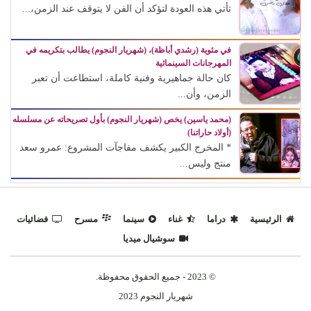
تأتي هذه العودة لتؤكد أن الفن لا يتوقف عند الزمن،...
في مئوية (رشدي أباظة)، (شهريار النجوم) يطالب بتكريمه في
المهرجانات السينمائية
كان حالة جماهيرية وفنية كاملة، استطاعت أن تعبر
الزمن، وأن...
(محمد ياسين) يخص (شهريار النجوم) بأول تصريحاته عن مسلسله
(أولاد حاراتنا)
* المخرج الكبير يكشف مفاجآت المشروع: عمرو سعد
منتج وليس...
الرئيسية
دراما
غناء
سينما
مسرح
فضائيات
سوشيال ميديا
© 2023 - جميع الحقوق محفوظة.
شهريار النجوم 2023