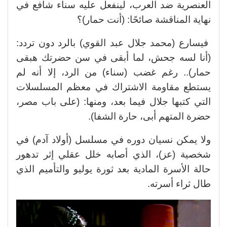
العنصرية ضد العرب، لينفعل عليه سناء شافع في
نهاية المناقشة صائحًا: (أنت حمار)؟
فيسارع (محمد جلال عبد القوي) بالرد دون تردد:
(أنا لسه جحش، لما أبقى في سن حضرتك هبقى
حمار).. رغم غضب (سناء) من الرد، إلا أنه لم
يستطع مقاومة الاشتراك في معظم المسلسلات
التي كتبها جلال فيما بعد، ومنها: (على باب مصر،
حضرة المتهم أبى، حارة الشفا).
ولا يمكن نسيان دوره في مسلسل (أولاد آدم) في
شخصية (عز)، الذي أصابه خلل عقلي إثر تدهور
حالة الأسرة المادية بعد ثورة يوليو والتأميم الذي
طال ثراء أسرته.