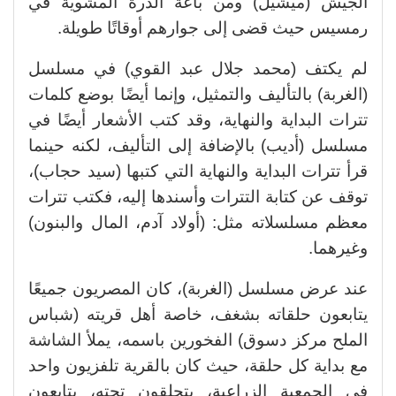
الجيش (ميشيل) ومن باعة الذرة المشوية في
رمسيس حيث قضى إلى جوارهم أوقاتًا طويلة.
لم يكتف (محمد جلال عبد القوي) في مسلسل
(الغربة) بالتأليف والتمثيل، وإنما أيضًا بوضع كلمات
تترات البداية والنهاية، وقد كتب الأشعار أيضًا في
مسلسل (أديب) بالإضافة إلى التأليف، لكنه حينما
قرأ تترات البداية والنهاية التي كتبها (سيد حجاب)،
توقف عن كتابة التترات وأسندها إليه، فكتب تترات
معظم مسلسلاته مثل: (أولاد آدم، المال والبنون)
وغيرهما.
عند عرض مسلسل (الغربة)، كان المصريون جميعًا
يتابعون حلقاته بشغف، خاصة أهل قريته (شباس
الملح مركز دسوق) الفخورين باسمه، يملأ الشاشة
مع بداية كل حلقة، حيث كان بالقرية تلفزيون واحد
في الجمعية الزراعية، يتحلقون تحته، يتابعون