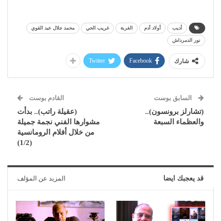
أديب
أولاد آدم
الغربة
غريب الحي
محمد جلال عبد القوي
نور الدمرداش
Twitter
Facebook
شارك
السابق بوست
القادم بوست
(تشارلز برونسون)..
(عقيلة راتب).. بدأت
والعظماء السبعة
مشوارها الفني نجمة جميلة
من خلال أفلام الرومانسية
(1/2)
قد يعجبك ايضا
المزيد عن المؤلف