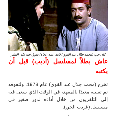
كان حب (محمد جلال عبد القوي) لابنة عمه (نجاة) يفوق حبه لكل البشر
عاش بطلاً لمسلسل (أديب) قبل أن
يكتبه
تخرج (محمد جلال عبد القوي) عام 1978، ولتفوقه
تم تعيينه معيدًا بالمعهد، في الوقت الذي سعى فيه
إلى التلفزيون من خلال أداءه لدور صغير في
مسلسل (غريب الحي).