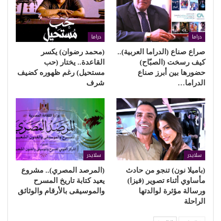
دراما
دراما
صراع صناع (الدراما العربية)..
(محمد رضوان) يكسر
كيف رسخت (الصبّاح)
القاعدة.. يختار (حب
حضورها بين أبرز صناع
مستحيل) رغم ظهوره كضيف
الدراما…
شرف
سلايدر
سلايدر
(باميلا نون) تنجو من حادث
(المرصد المصري).. مشروع
مأساوي أثناء تصوير (فيزا)
يعيد كتابة تاريخ المسرح
ورسالة مؤثرة لوالدتها
والموسيقى بالأرقام والوثائق
الراحلة