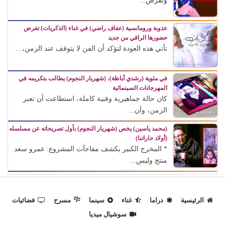
وتفرض...
عذوبة ورومانسية (عفاف راضي) في غناء (الذكريات) تفرض
حضورها الراقي من جديد
تأتي هذه العودة لتؤكد أن الفن لا يتوقف عند الزمن،...
في مئوية (رشدي أباظة)، (شهريار النجوم) يطالب بتكريمه في
المهرجانات السينمائية
كان حالة جماهيرية وفنية كاملة، استطاعت أن تعبر
الزمن، وأن...
(محمد ياسين) يخص (شهريار النجوم) بأول تصريحاته عن مسلسله
(أولاد حاراتنا)
* المخرج الكبير يكشف مفاجآت المشروع: عمرو سعد
منتج وليس...
الرئيسية
دراما
غناء
سينما
مسرح
فضائيات
سوشيال ميديا