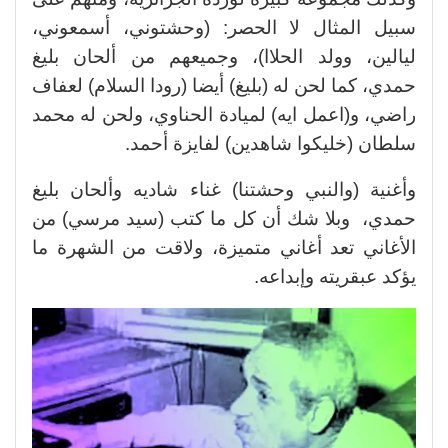
سبيل المثال لا الحصر: (وحشتوني، أسمعوني،
ليالين، وولد الحلاا)، وجميعهم من ألحان بليغ
حمدي، كما لحن له (بليغ) أيضا (رودا السلام) لعفاف
راضي، و(اعمل ايه) لميادة الحناوي، ولحن له محمد
سلطان (خليكوا شاهدين) لفايزة أحمد.
وأغنية (والنبي وحشتنا) غناء شاديه وألحان بليغ
حمدي، وبلا شك أن كل ما كتب (سيد مرسي) من
الأغاني تعد أغاني متميزة، ولاقت من الشهرة ما
يؤكد عبقريته وإبداعه.