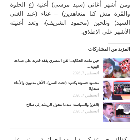
ومن أشهر أغاني (سيد مرسي) أغنية (ع الحلوة
والمُرة مش كنا متعاهدين) – غناء (عبد الغني
السيد) وتلحين (محمود الشريف)، وتعد أغنيته
الأشهر على الإطلاق.
المزيد من المشاركات
حين ماتت الحكاية.. الفن المصري يفقد قدرته على صناعة
الهوية…
أغسطس 7, 2026
محمود حسونة يكتب: (تحت السن).. الأهل مذنبون والأبناء
ضحايا!
أغسطس 7, 2026
(الفن) والسياسة: عندما تتحول الريشة إلى سلاح
أغسطس 7, 2026
وكذلك مجموعة كبيرة لورده الجزائرية، ومنهم على