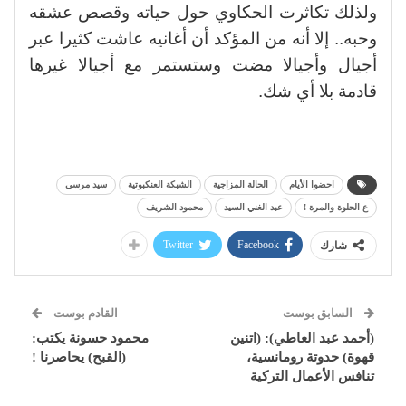
ولذلك تكاثرت الحكاوي حول حياته وقصص عشقه
وحبه.. إلا أنه من المؤكد أن أغانيه عاشت كثيرا عبر
أجيال وأجيالا مضت وستستمر مع أجيالا غيرها
قادمة بلا أي شك.
احضوا الأيام
الحالة المزاجية
الشبكة العنكبوتية
سيد مرسي
ع الحلوة والمرة !
عبد الغني السيد
محمود الشريف
Twitter
Facebook
شارك
السابق بوست
القادم بوست
(أحمد عبد العاطي): (اتنين
محمود حسونة يكتب:
قهوة) حدوتة رومانسية،
(القبح) يحاصرنا !
تنافس الأعمال التركية