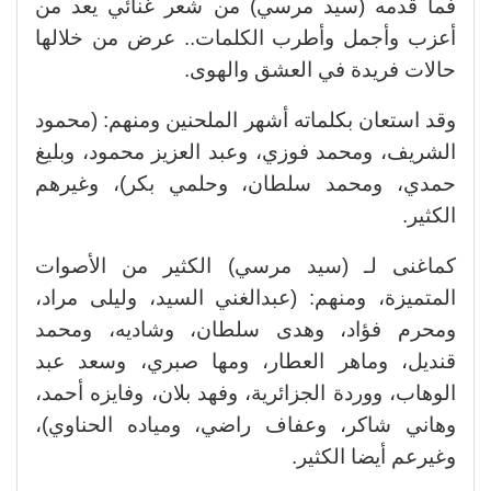
فما قدمه (سيد مرسي) من شعر غنائي يعد من
أعزب وأجمل وأطرب الكلمات.. عرض من خلالها
حالات فريدة في العشق والهوى.
وقد استعان بكلماته أشهر الملحنين ومنهم: (محمود
الشريف، ومحمد فوزي، وعبد العزيز محمود، وبليغ
حمدي، ومحمد سلطان، وحلمي بكر)، وغيرهم
الكثير.
كماغنى لـ (سيد مرسي) الكثير من الأصوات
المتميزة، ومنهم: (عبدالغني السيد، وليلى مراد،
ومحرم فؤاد، وهدى سلطان، وشاديه، ومحمد
قنديل، وماهر العطار، ومها صبري، وسعد عبد
الوهاب، ووردة الجزائرية، وفهد بلان، وفايزه أحمد،
وهاني شاكر، وعفاف راضي، ومياده الحناوي)،
وغيرعم أيضا الكثير.