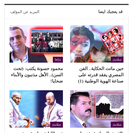
قد يعجبك ايضا
المزيد عن المؤلف
سلايدر
دراما
حين ماتت الحكاية.. الفن
محمود حسونة يكتب: (تحت
المصري يفقد قدرته على
السن).. الأهل مذنبون والأبناء
صناعة الهوية الوطنية (1)
ضحايا!
سلايدر
سلايدر