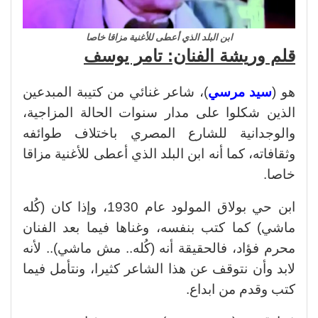
ابن البلد الذي أعطى للأغنية مزاقا خاصا
قلم وريشة الفنان: تامر يوسف
هو (
سيد مرسي
)، شاعر غنائي من كتيبة المبدعين
الذين شكلوا على مدار سنوات الحالة المزاجية،
والوجدانية للشارع المصري باختلاف طوائفه
وثقافاته، كما أنه ابن البلد الذي أعطى للأغنية مزاقا
خاصا.
ابن حي بولاق المولود عام 1930، وإذا كان (كُله
ماشي) كما كتب بنفسه، وغناها فيما بعد الفنان
محرم فؤاد، فالحقيقة أنه (كُله.. مش ماشي).. لأنه
لابد وأن نتوقف عن هذا الشاعر كثيرا، ونتأمل فيما
كتب وقدم من ابداع.