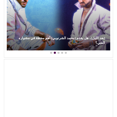
(بعد الليل).. هل يقدم (محمد الشرنوبي) أهم محطة في مشواره
الفني؟