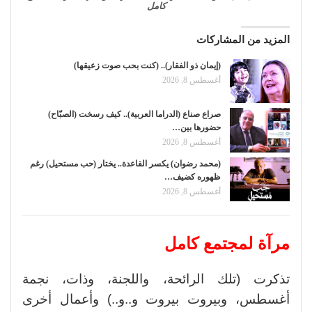
كامل
المزيد من المشاركات
(إيمان ذو الفقار).. (كنت بحب صوت زعيقها)
أغسطس 8, 2026
صراع صناع (الدراما العربية).. كيف رسخت (الصبّاح)
حضورها بين…
أغسطس 8, 2026
(محمد رضوان) يكسر القاعدة.. يختار (حب مستحيل) رغم
ظهوره كضيف…
أغسطس 8, 2026
مرآة لمجتمع كامل
تذكرت (تلك الرائحة، واللجنة، وذات، نجمة
أغسطس، وبيروت بيروت و..و..) وأعمال أخرى