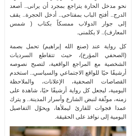
نحو مدخل الحارة يتراجع بمجرد أن يرانى.. أصعد
الدرج.. أفتح الباب بمفتاحى.. أدخل الحجرة.. يقف
إلى جوار الدولاب ممسكاً بكتاب ( شمس
المعارف).. لا يكلمنى.
كل رواية عند (صنع الله إبراهيم) تحمل بصمة
(الصحفي المؤرخ)، حيث تتقاطع السرديات
الشخصية مع المراجع الواقعية، لتصبح نصوصه
أرشيفًا حيًا للواقع الاجتماعي والسياسي.. استخدم
القصاصات الصحفية، الإعلانات، والملاحظة
اليومية، ليجعل كل رواية أرشيفًا حيًا، شاهدة على
زمنه، موثّقة لنبض الشارع وأسرار المدينة.. و يترك
عمدا فجوات للقارئ ليملأها، ويحوّل التفاصيل
اليومية إلى نوافذ على الحقيقة.