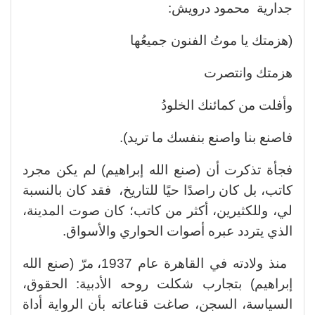
جدارية محمود درويش:
(هزمتك يا موتُ الفنون جميعُها
هزمتك وانتصرت
وأفلت من كمائنك الخلودُ
فاصنع بنا واصنع بنفسك ما تريد).
فجأة تذكرت أن (صنع الله إبراهيم) لم يكن مجرد
كاتب، بل كان راصدًا حيًا للتاريخ، فقد كان بالنسبة
لي، وللكثيرين، أكثر من كاتب؛ كان صوت المدينة،
الذي يتردد عبره أصوات الحواري والأسواق.
منذ ولادته في القاهرة عام 1937، مرّ (صنع الله
إبراهيم) بتجارب شكلت روحه الأدبية: الحقوق،
السياسة، السجن، صاغت قناعاته بأن الرواية أداة