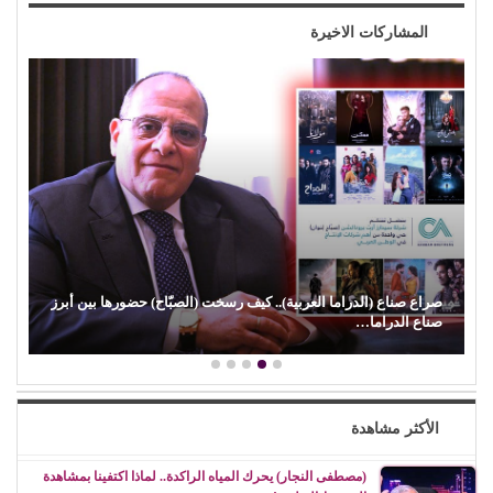
المشاركات الاخيرة
صراع صناع (الدراما العربية).. كيف رسخت (الصبّاح) حضورها بين أبرز
صناع الدراما…
الأكثر مشاهدة
(مصطفى النجار) يحرك المياه الراكدة.. لماذا اكتفينا بمشاهدة