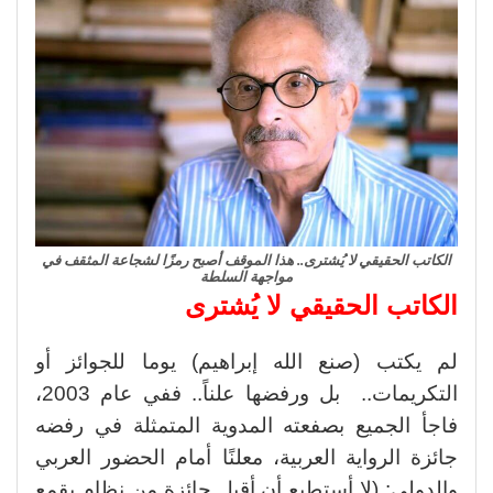
الكاتب الحقيقي لا يُشترى.. هذا الموقف أصبح رمزًا لشجاعة المثقف في
مواجهة السلطة
الكاتب الحقيقي لا يُشترى
لم يكتب (صنع الله إبراهيم) يوما للجوائز أو
التكريمات.. بل ورفضها علناً.. ففي عام 2003،
فاجأ الجميع بصفعته المدوية المتمثلة في رفضه
جائزة الرواية العربية، معلنًا أمام الحضور العربي
والدولي: (لا أستطيع أن أقبل جائزة من نظام يقمع