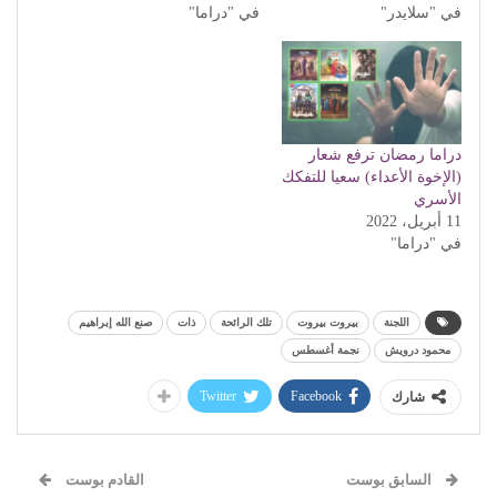
في "سلايدر"
في "دراما"
دراما رمضان ترفع شعار
(الإخوة الأعداء) سعيا للتفكك
الأسري
11 أبريل، 2022
في "دراما"
اللجنة
بيروت بيروت
تلك الرائحة
ذات
صنع الله إبراهيم
محمود درويش
نجمة أغسطس
Twitter
Facebook
شارك
السابق بوست
القادم بوست