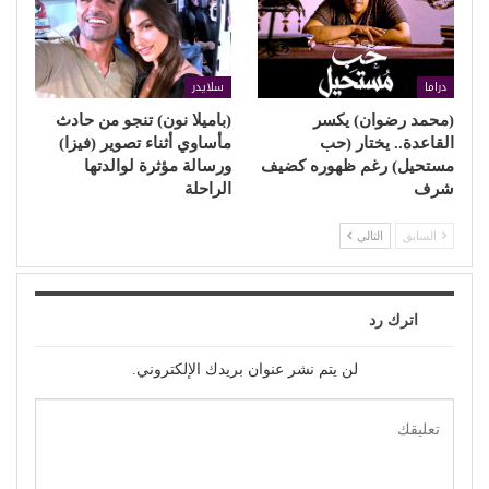
دراما
سلايدر
(محمد رضوان) يكسر
(باميلا نون) تنجو من حادث
القاعدة.. يختار (حب
مأساوي أثناء تصوير (فيزا)
مستحيل) رغم ظهوره كضيف
ورسالة مؤثرة لوالدتها
شرف
الراحلة
السابق
التالي
اترك رد
لن يتم نشر عنوان بريدك الإلكتروني.