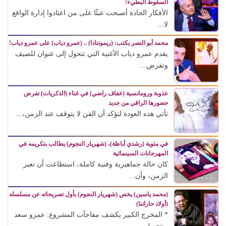
السقوط البطيء!
الأفكار الجادة أصبحت عبئًا على من اعتادوا إدارة الواقع
لا...
محمد أبو النصر يكتب: (ريمونتادا) .. (عمرو دياب) على عمرو دياب!
يقدم عمرو دياب الأغنية التي تتحول إلى عنوان للصيف
وتفرض...
عذوبة ورومانسية (عفاف راضي) في غناء (الذكريات) تفرض
حضورها الراقي من جديد
تأتي هذه العودة لتؤكد أن الفن لا يتوقف عند الزمن،...
في مئوية (رشدي أباظة)، (شهريار النجوم) يطالب بتكريمه في
المهرجانات السينمائية
كان حالة جماهيرية وفنية كاملة، استطاعت أن تعبر
الزمن، وأن...
(محمد ياسين) يخص (شهريار النجوم) بأول تصريحاته عن مسلسله
(أولاد حاراتنا)
* المخرج الكبير يكشف مفاجآت المشروع: عمرو سعد