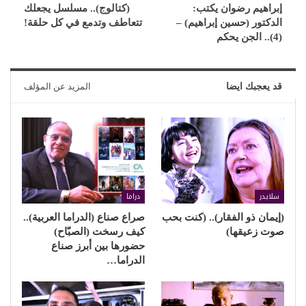
إبراهيم رضوان يكتب:
(كتالوج).. مسلسل يجعلك
الدكتور (حسين إبراهيم) –
تتعاطف وتدمع في كل حلقة!
(4).. الجن يحكم
قد يعجبك ايضا
المزيد عن المؤلف
سلايدر
دراما
(إيمان ذو الفقار).. (كنت بحب
صراع صناع (الدراما العربية)..
صوت زعيقها)
كيف رسخت (الصبّاح)
حضورها بين أبرز صناع
الدراما…