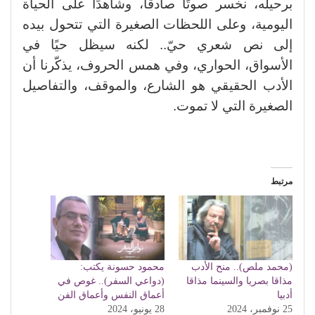
برحيله، نخسر صوتًا صادقًا، وشاهدًا على الحياة
اليومية، وعلى اللحظات الصغيرة التي تتحول بيده
إلى نص شعري حيّ.. لكنه سيظل حيًا في
الأسواق، الحواري، وفي همس الحروف، يذكّرنا أن
الأدب الحقيقي هو الشارع، والموقف، والتفاصيل
الصغيرة التي لا تموت.
مرتبط
(محمد ملص).. منح الأدب
محمود حسونة يكتب:
مذاقا بصريا والسينما مذاقا
(دواعي السفر).. غوص في
أدبيا
أعماق النفس وأعماق الفن
25 نوفمبر، 2024
28 يونيو، 2024