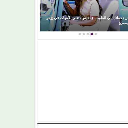
 (زهر
(علي الألفي) يعود بقوة.. ويفاجئ جمهوره بـ (مش رايح
الساحل)