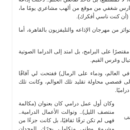
 أمارس شغفي من موقع من ألهب مشاعري يومًا ما،
(أن كنت ناسي أفكرك).
ئز من مهرجان الإذاعه والتليفزيون بالقاهرة، أما
تصرًا على البرامج، بل امتد إلى الدراما الصوتية
خيال وغرس القيم.
 العالم، ودماء على الرمال) ففتحت لي آفاقًا
ولى قصصي محاولة تقليد تلك العوالم، وكانت تلك
اميًا.
وكان أول عمل درامي كان بعنوان (مكالمة
منتصف الليل).. وتوالت الأعمال الدرامية..
للي)
فهى لم تكن ترفًا ثقافيًا، بل كانت جزءًا من
مشروع وطني متكامل، يحرّك الوجدان