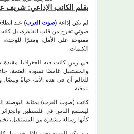
بقلم الكاتب الإذاعي: شريف عب
لم تكن إذاعة (
صوت العرب
صوتي تخرج من قلب القاهرة، بل كانت ث
مفتوحة على الأمل، ومنبرًا للوحدة، و
الكلمات.
في زمنٍ كانت فيه الجغرافيا مقيدة ب
والمستقبل غامضًا تسوده العتمة، ج
للعالم أن في هذه الأمة حياةً ونبضًا،
بندقية.
كانت (صوت العرب) بمثابة البوصلة ال
ليستمع الناس في فلسطين والجزائر وا
كأنها رسالة مشفرة من المستقبل، تخبره
ولم يكن المذيع مجرد ناقل خبر، بل كان 