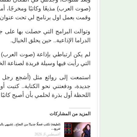
(صوت العرب) مذيعًا وكاتبًا ومخرجًا،
وقمت بعمل اول برنامج لي تحت عنوان 
وتوالت البرامج التي حصلت بها على جوا
الدراما الإذاعية.. حين يحلق الخيال.
لم يكن ارتباطي بإذاعة (صوت العرب) مق
التي رأيت فيها وسيلة فريدة لصناعة ال
استمعت إلى روائع مثل (أشجع رجل في
جديدة، ودفعتني نحو الكتابة.. كتبت أ
اللحظة أول بذرة لحلمي بأن أصبح كاتبًا در
المزيد من المشاركات
(لطيفة) تكتب فصلًا جديدًا من النجاح.. (شبهي بالم
تتربع…
أغسطس 6, 2026