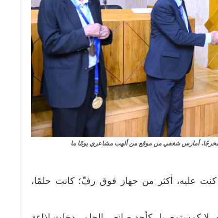
 ومخرجًا، أمارس شغفي من موقع من ألهب مشاعري يومًا ما
نت عليه، أكثر من جهاز فوق رفّ؛ كانت حلمًا،
 لا كمستمع، بل كأحد صانعي الحلم.. دخلت إذاعة