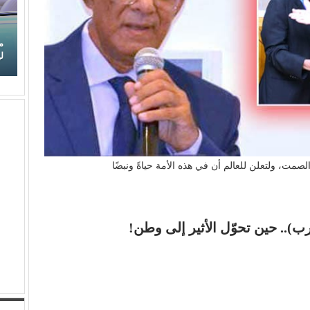
جاح.. (شبهي بالمللي)
من (حمانا) إلى القلوب.. (بلقيس) تغني للأمهات في
ليمون)
ت، ولتعلن للعالم أن في هذه الأمة حياةً ونبضًا
.. حين تحوّل الأثير إلى وطن!