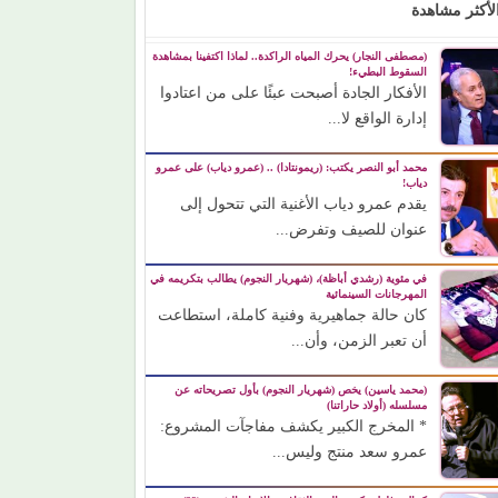
لأكثر مشاهدة
(مصطفى النجار) يحرك المياه الراكدة.. لماذا اكتفينا بمشاهدة
السقوط البطيء!
الأفكار الجادة أصبحت عبئًا على من اعتادوا
إدارة الواقع لا...
محمد أبو النصر يكتب: (ريمونتادا) .. (عمرو دياب) على عمرو
دياب!
يقدم عمرو دياب الأغنية التي تتحول إلى
عنوان للصيف وتفرض...
في مئوية (رشدي أباظة)، (شهريار النجوم) يطالب بتكريمه في
المهرجانات السينمائية
كان حالة جماهيرية وفنية كاملة، استطاعت
أن تعبر الزمن، وأن...
(محمد ياسين) يخص (شهريار النجوم) بأول تصريحاته عن
مسلسله (أولاد حاراتنا)
* المخرج الكبير يكشف مفاجآت المشروع:
عمرو سعد منتج وليس...