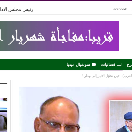
Facebook
رئيس مجلس الادار
رح
فضائيات
سوشيال ميديا
رب).. حين تحوّل الأثير إلى وطن!