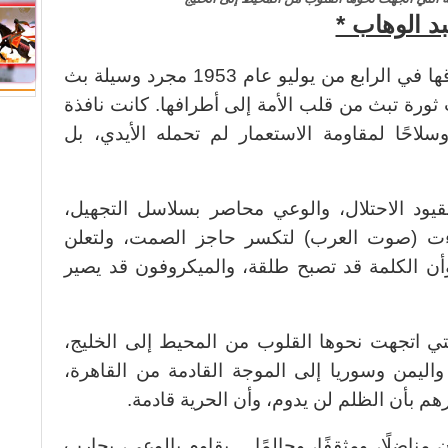
د الوهاب *
) عند انطلاقها في الرابع من يوليو عام 1953 مجرد وسيلة بث
ورة تبث من قلب الأمة إلى أطرافها. كانت نافذة
سلاحًا لمقاومة الاستعمار لم تحمله الأيدي، بل
قيود الاحتلال، والوعي محاصر بسلاسل التجهيل،
اءت (صوت العرب) لتكسر حاجز الصمت، ولتعلن
 وأن الكلمة قد تصبح طلقة، والميكروفون قد يصير
تي اتجهت نحوها القلوب من المحيط إلى الخليج،
ليمن وسوريا إلى الموجة القادمة من القاهرة،
م بأن الظلم لن يدوم، وأن الحرية قادمة.
مناضلًا، ومثقفًا، وحالمًا… يقاوم بالوعي، يحارب