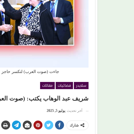
حرك المياه الراكدة.. لماذا اكتفينا
(لطيفة) تكتب فصلًا جديدًا من الن
ط البطيء!
تتربع على عرش (أنغامي)
جاءت (صوت العرب) لتكسر حاجز الصم
سلايدر
فضائيات
مقالات
شريف عبد الوهاب يكتب: (صوت العرب)
آخر تحديث
يوليو 5, 2025
شارك