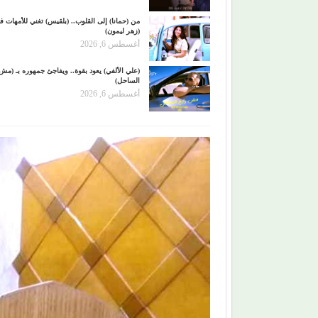
من (حمانا) إلى القلوب.. (بلقيس) تغني للأمهات ف
(زهر ليمون)
أغسطس 6, 2026
(علي الألفي) يعود بقوة.. ويفاجئ جمهوره بـ (مش
الساحل)
أغسطس 6, 2026