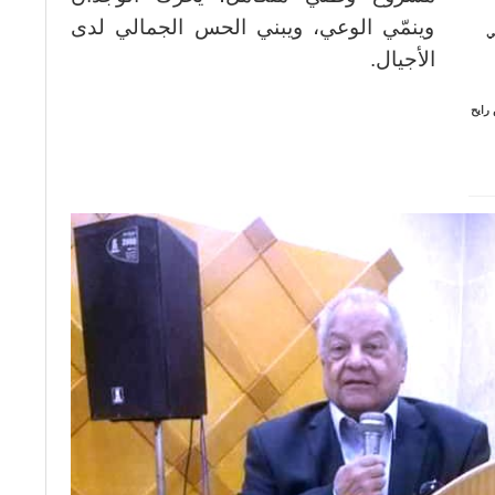
وينمّي الوعي، ويبني الحس الجمالي لدى
ي
الأجيال.
 رايح