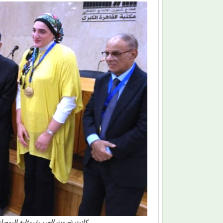
كانت (صوت العرب) بمثابة البوصلة