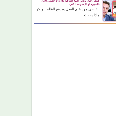
كمال زغلول يكتب: البنية الثقافية والإبداع الشعبي (29)..
(السيرة الهلالية) وآفة الكذب
القاضي من يقيم العدل ويرفع الظلم ، ولكن
ماذا يحدث...