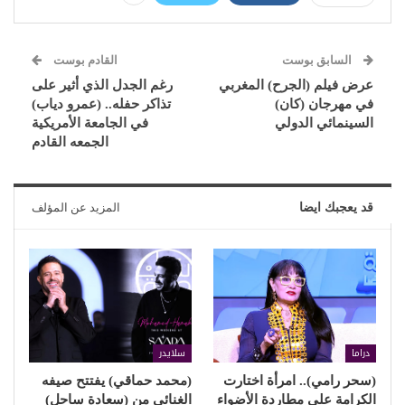
السابق بوست
القادم بوست
عرض فيلم (الجرح) المغربي
رغم الجدل الذي أثير على
في مهرجان (كان)
تذاكر حفله.. (عمرو دياب)
السينمائي الدولي
في الجامعة الأمريكية
الجمعه القادم
قد يعجبك ايضا
المزيد عن المؤلف
دراما
سلايدر
(سحر رامي).. امرأة اختارت
(محمد حماقي) يفتتح صيفه
الكرامة على مطاردة الأضواء
الغنائي من (سعادة ساحل)