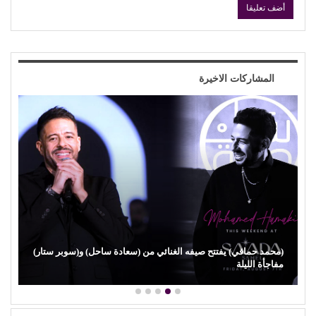
المشاركات الاخيرة
ل) و(سوبر ستار)
عذوبة ورومانسية (عفاف راضي) في غناء (الذكريات) ت
الراقي من جديد