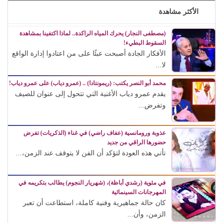
الأكثر مشاهدة
(مصطفى النجار) يحرك المياه الراكدة.. لماذا اكتفينا بمشاهدة
السقوط البطيء!
الأفكار الجادة أصبحت عبئًا على من اعتادوا إدارة الواقع
لا...
محمد أبو النصر يكتب: (ريمونتادا) .. (عمرو دياب) على عمرو دياب!
يقدم عمرو دياب الأغنية التي تتحول إلى عنوان للصيف
وتفرض...
عذوبة ورومانسية (عفاف راضي) في غناء (الذكريات) تفرض
حضورها الراقي من جديد
تأتي هذه العودة لتؤكد أن الفن لا يتوقف عند الزمن،...
في مئوية (رشدي أباظة)، (شهريار النجوم) يطالب بتكريمه في
المهرجانات السينمائية
كان حالة جماهيرية وفنية كاملة، استطاعت أن تعبر
الزمن، وأن...