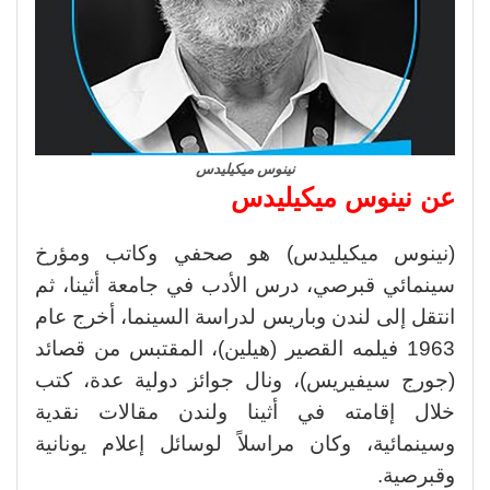
نينوس ميكيليدس
عن نينوس ميكيليدس
(نينوس ميكيليدس) هو صحفي وكاتب ومؤرخ
سينمائي قبرصي، درس الأدب في جامعة أثينا، ثم
انتقل إلى لندن وباريس لدراسة السينما، أخرج عام
1963 فيلمه القصير (هيلين)، المقتبس من قصائد
(جورج سيفيريس)، ونال جوائز دولية عدة، كتب
خلال إقامته في أثينا ولندن مقالات نقدية
وسينمائية، وكان مراسلاً لوسائل إعلام يونانية
وقبرصية.