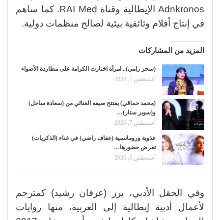
Adnkronos الإيطالية وقناة RAI Med. كما ساهم
في إنتاج أفلام وثائقية بيئية لصالح منظمات دولية.
المزيد من المشاركات
(سحر رامي).. امرأة اختارت الكرامة على مطاردة الأضواء
أغسطس 7, 2026
(محمد حماقي) يفتتح صيفه الغنائي من (سعادة ساحل)
و(سوبر ستار)…
أغسطس 7, 2026
عذوبة ورومانسية (عفاف راضي) في غناء (الذكريات)
تفرض حضورها…
أغسطس 6, 2026
وفي الحقل الأدبي، برز (عرفان رشيد) كمترجم
لأعمال أدبية إيطالية إلى العربية، منها روايات