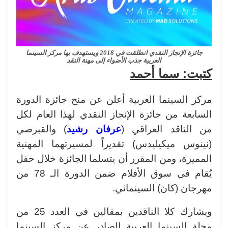
جائزة الإنجاز النقدي انطلقت في 2018 ويستهدف بها مركز السينما
العربية جذب الأضواء إلى مهنة النقد
كتبت: سما أحمد
مركز السينما العربية أعلن عن منح جائزة الدورة
السابعة من جائزة الإنجاز النقدي لهذا العام لكل
من الناقد العراقي (
عرفان رشيد
) والقبرصي
(نينوس ميكيليدس) تقديراً لمسيرتهما المهنية
المميزة، ومن المقرر أن يتسلما الجائزة خلال حفل
يُقام في سوق الأفلام ضمن الدورة الـ 78 من
مهرجان (كان) السينمائي.
ويشارك كلا الناقدين بمقالين في العدد 25 من
مجلة السينما العربية الصادر عن مركز السينما