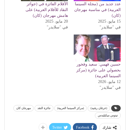
عدد جديد من (مجلة السينما
الأفلام الفائزة في (جوائز
العربية) في مناسبة مهرجان
النقاد للأفلام العربية) على
(كان)
هامش مهرجان (كان)
15 مايو، 2025
20 مايو، 2025
في "سلايدر"
في "سلايدر"
حسين فهمي: سعيد وفخور
بحصولي على جائزة (مركز
السينما العربية)
12 مايو، 2026
في "سلايدر"
(عرفان رشيد)
(مركز السينما العربية)
جائزة النقد
مهرجان كان
نينوس ميكيليدس
Twitter
Facebook
شارك