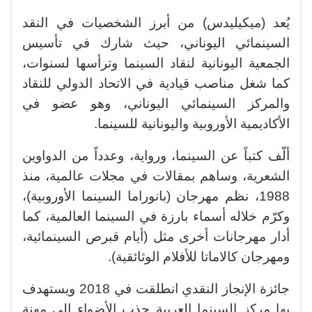
يُعد (ميكيليدس) من أبرز الشخصيات في النقد
السينمائي اليوناني، حيث شارك في تأسيس
الجمعية اليونانية لنقاد السينما وترأسها لسنوات،
كما شغل مناصب قيادية في الاتحاد الدولي للنقاد
والمركز السينمائي اليوناني، وهو عضو في
الأكاديمية الأوروبية واليونانية للسينما.
ألّف كتباً عن السينما، ورواية، وعدداً من الدواوين
الشعرية، وساهم بمقالات في مجلات عالمية، منذ
1988، نظم مهرجان (بانوراما السينما الأوروبية)،
وكرّم خلاله أسماء بارزة في السينما العالمية، كما
أدار مهرجانات أخرى مثل (أيام قبرص السينمائية،
ومهرجان كالاماتا للأفلام الوثائقية).
جائزة الإنجاز النقدي انطلقت في 2018 ويستهدف
بها مركز السينما العربية جذب الأضواء إلى مهنة