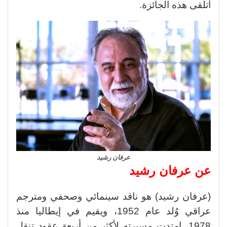
أتلقى هذه الجائزة.
عرفان رشيد
عن عرفان رشيد
(عرفان رشيد) هو ناقد سينمائي وصحفي ومترجم
عراقي وُلد عام 1952، ويقيم في إيطاليا منذ
1978، امتدت مسيرته لأكثر من أربعة عقود تنقل