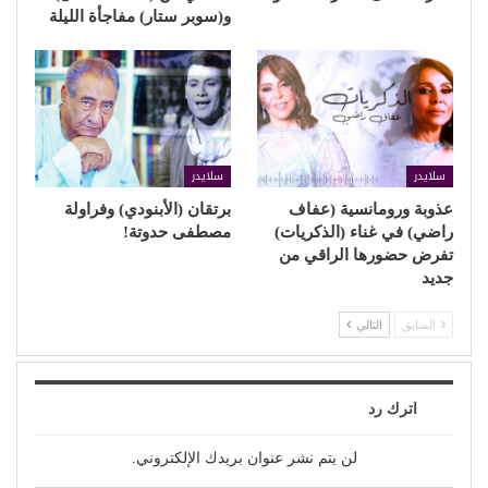
و(سوبر ستار) مفاجأة الليلة
سلايدر
سلايدر
عذوبة ورومانسية (عفاف
برتقان (الأبنودي) وفراولة
راضي) في غناء (الذكريات)
مصطفى حدوتة!
تفرض حضورها الراقي من
جديد
السابق
التالي
اترك رد
لن يتم نشر عنوان بريدك الإلكتروني.