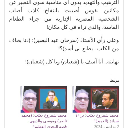
الترهيب والتهديد بدون أى مناسبة سوى التعبير عن
مكانين نفوس أصيبت بانتفاخ كاذب أصاب
الشخصية المصرية الإدارية من جراء الطعام
الفاسد، والذي تراه في كل مكان!
وعلى رأي الأستاذ (سرحان عبد البصير): (دنا بخاف
من الكلب.. يطلع لى أسد)؟!
نهايته.. أنا آسف يا (شعبان) ويا كل (شعبان)!
مرتبط
محمد شمروخ يكتب: براءة
محمد شمروخ يكتب: (محمد
سيادة (العميد)!
ناصر) وموسى والديهى..
2 نوفمبر، 2024
قصة التحدى العظيم!