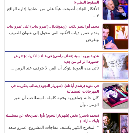
السقوط البطيء!
الأفكار الجادة أصبحت عبئًا على من اعتادوا إدارة الواقع
لا...
محمد أبو النصر يكتب: (ريمونتادا) .. (عمرو دياب) على عمرو دياب!
يقدم عمرو دياب الأغنية التي تتحول إلى عنوان للصيف
وتفرض...
عذوبة ورومانسية (عفاف راضي) في غناء (الذكريات) تفرض
حضورها الراقي من جديد
تأتي هذه العودة لتؤكد أن الفن لا يتوقف عند الزمن،...
في مئوية (رشدي أباظة)، (شهريار النجوم) يطالب بتكريمه في
المهرجانات السينمائية
كان حالة جماهيرية وفنية كاملة، استطاعت أن تعبر
الزمن، وأن...
(محمد ياسين) يخص (شهريار النجوم) بأول تصريحاته عن مسلسله
(أولاد حاراتنا)
* المخرج الكبير يكشف مفاجآت المشروع: عمرو سعد