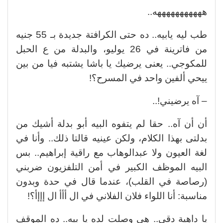
هههههههههههه..
طب ليه يابيه.. ده حتى الكرافتة جديدة بـ 55 جنيه
من فاترينة في 26 يوليو، والبدلة من ع الحبل
للمكوجي.. يعنى يرضيك يا باشا يشتبه فيا من بين
ييحي ألفين واحد في المسرح؟!
– آه يرضيني!..
أن أن آه.. حقا لم يتفوه البيه أبو بدلة أشيك من
بدلتى بهذا الكلام، ولكن عينيه قالتا ذلك.. وأنا في
لغة العيون ولا عبدالوهاب مع راقية إبراهيم.. بس
البيه الموظف الكبير في أمن التلفزيون ضربني
(رصاصة في القلب)، عندما قال في حدة وبدون
مناسبة: أنا اللواء فلان الفلاني في ال أأأ ال إإإأ؟!
يا داهية دقي.. هى وصلت لده يا بيه.. ده الموقف