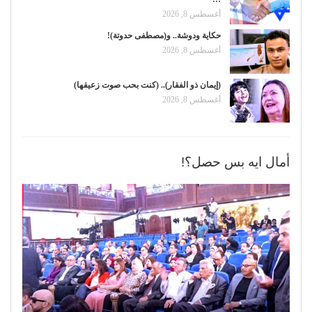
أغسطس 8, 2026
حكاية ودوشة.. و(مصطفى حدوتة)!
أغسطس 8, 2026
(إيمان ذو الفقار).. (كنت بحب صوت زعيقها)
أغسطس 8, 2026
أمال ايه بس حصل؟!