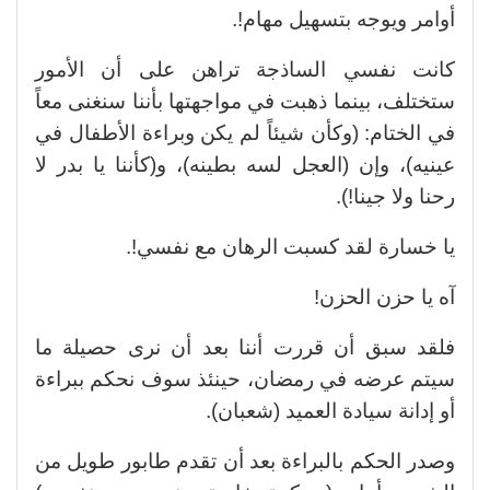
أوامر ويوجه بتسهيل مهام!.
كانت نفسي الساذجة تراهن على أن الأمور
ستختلف، بينما ذهبت في مواجهتها بأننا سنغنى معاً
في الختام: (وكأن شيئاً لم يكن وبراءة الأطفال في
عينيه)، وإن (العجل لسه بطينه)، و(كأننا يا بدر لا
رحنا ولا جينا!).
يا خسارة لقد كسبت الرهان مع نفسي!.
آه يا حزن الحزن!
فلقد سبق أن قررت أننا بعد أن نرى حصيلة ما
سيتم عرضه في رمضان، حينئذ سوف نحكم ببراءة
أو إدانة سيادة العميد (شعبان).
وصدر الحكم بالبراءة بعد أن تقدم طابور طويل من