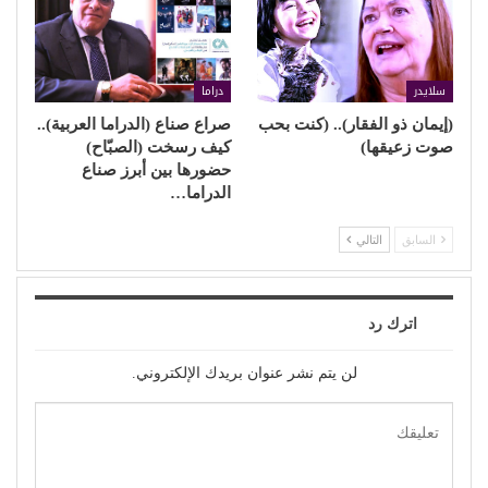
سلايدر
دراما
(إيمان ذو الفقار).. (كنت بحب
صراع صناع (الدراما العربية)..
صوت زعيقها)
كيف رسخت (الصبّاح)
حضورها بين أبرز صناع
الدراما…
السابق
التالي
اترك رد
لن يتم نشر عنوان بريدك الإلكتروني.