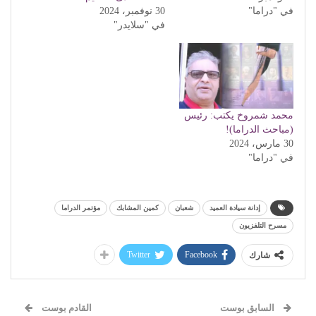
في "دراما"
30 نوفمبر، 2024
في "سلايدر"
محمد شمروخ يكتب: رئيس
(مباحث الدراما)!
30 مارس، 2024
في "دراما"
إدانة سيادة العميد
شعبان
كمين المشابك
مؤتمر الدراما
مسرح التلفزيون
Twitter
Facebook
شارك
السابق بوست
القادم بوست