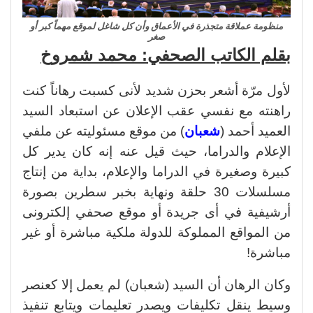
منظومة عملاقة متجذرة في الأعماق وأن كل شاغل لموقع مهماً كبر أو
صغر
بقلم الكاتب الصحفي: محمد شمروخ
لأول مرّة أشعر بحزن شديد لأنى كسبت رهاناً كنت
راهنته مع نفسي عقب الإعلان عن استبعاد السيد
العميد أحمد (
شعبان
) من موقع مسئوليته عن ملفي
الإعلام والدراما، حيث قيل عنه إنه كان يدير كل
كبيرة وصغيرة في الدراما والإعلام، بداية من إنتاج
مسلسلات 30 حلقة ونهاية بخبر سطرين بصورة
أرشيفية في أى جريدة أو موقع صحفي إلكترونى
من المواقع المملوكة للدولة ملكية مباشرة أو غير
مباشرة!
وكان الرهان أن السيد (شعبان) لم يعمل إلا كعنصر
وسيط ينقل تكليفات ويصدر تعليمات ويتابع تنفيذ