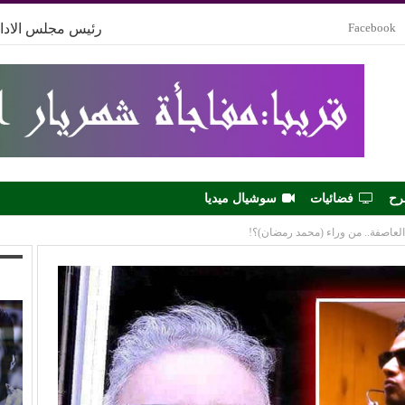
Facebook
رئيس مجلس الادار
رح
فضائيات
سوشيال ميديا
لعاصفة.. من وراء (محمد رمضان)؟!