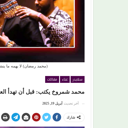
من (حمانا) إلى القلوب.. (بلقيس) تغني للأمهات في (
ليمون)
(محمد رمضان) لا يهمه ما ين
سلايدر
غناء
مقالات
محمد شمروخ يكتب: قبل أن تهدأ الع
آخر تحديث
أبريل 19, 2025
شارك