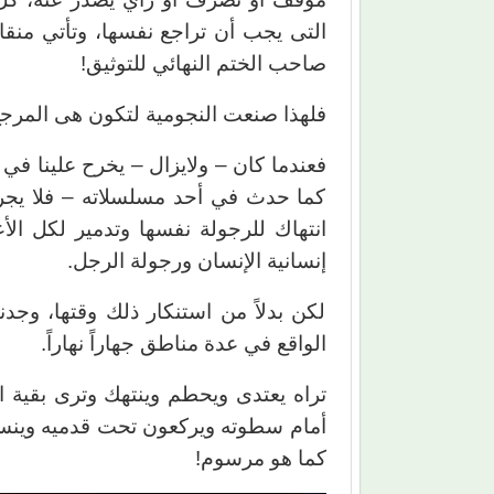
التى يجب أن تراجع نفسها، وتأتي منقادة
صاحب الختم النهائي للتوثيق!
فلهذا صنعت النجومية لتكون هى المرجع 
فعندما كان – ولايزال – يخرح علينا في 
كما حدث في أحد مسلسلاته – فلا يجرؤ 
انتهاك للرجولة نفسها وتدمير لكل الأ
إنسانية الإنسان ورجولة الرجل.
لكن بدلاً من استنكار ذلك وقتها، وج
الواقع في عدة مناطق جهاراً نهاراً.
تراه يعتدى ويحطم وينتهك وترى بقية ال
أمام سطوته ويركعون تحت قدميه وينساق
كما هو مرسوم!