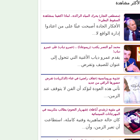
لأكثر مشاهدة
(مصطفى النجار) يحرك المياه الراكدة.. لماذا اكتفينا بمشاهدة
السقوط البطيء!
الأفكار الجادة أصبحت عبئًا على من اعتادوا
إدارة الواقع لا...
محمد أبو النصر يكتب: (ريمونتادا) .. (عمرو دياب) على عمرو
دياب!
يقدم عمرو دياب الأغنية التي تتحول إلى
عنوان للصيف وتفرض...
عذوبة ورومانسية (عفاف راضي) في غناء (الذكريات) تفرض
حضورها الراقي من جديد
تأتي هذه العودة لتؤكد أن الفن لا يتوقف عند
الزمن،...
في مئوية (رشدي أباظة)، (شهريار النجوم) يطالب بتكريمه في
المهرجانات السينمائية
كان حالة جماهيرية وفنية كاملة، استطاعت
أن تعبر الزمن، وأن...