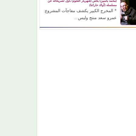
(محمد ياسين) يخص (شهريار النجوم) بأول تصريحاته عن
مسلسله (أولاد حاراتنا)
* المخرج الكبير يكشف مفاجآت المشروع:
عمرو سعد منتج وليس...