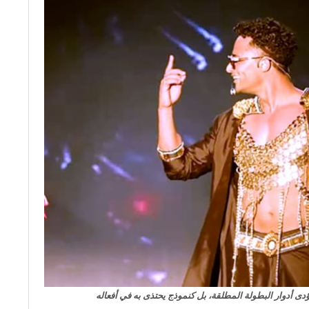
ى أدوار البطولة المطلقة، بل كنموذج يحتذى به في أفعاله