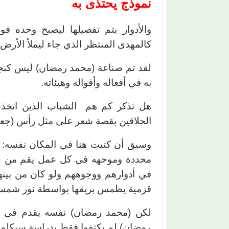
نموذج يحتذى به
والأدوار يتم تفصيلها ليصبح وحده 
كالمهدى المنتظر الذي جاء ليملأ الأرض ع
لقد تم صناعة (محمد رمضان) ليس كنجم
به في أفعاله وأقواله وهيئاته.
هل تذكر كم هم الشباب الذين اتخذت
الحلاقين بقصة شعر على مثل رأس (جعف
وسبق أن كتبت هنا في المكان نفسه: 
محددة وموجهه في كل عمل يقم من خلا
في أدوارهم ووجوههم ولو كان من بينهم
قزمية يطمس بريقها بواسطة نور شمس 
لكن (محمد رمضان) نفسه يقدم في هذ
رمضان) لم يكتفوا فقط بدراسة سيكلوج