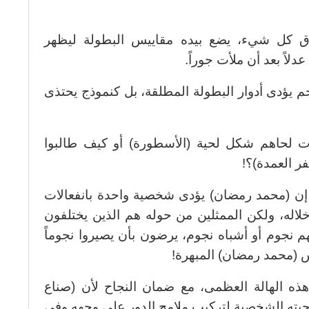
فوق كل شيء، يضع بيده مقاييس البطولة ليظهر
دلاً بعد أن ملأت جوراً.
 يؤدى أدوار البطولة المطلقة، بل كنموذج يحتذى
 لحاهم شكل لحية (الأسطورة) أو كيف طالبوا
ر العمدة)؟!
إن (محمد رمضان) يؤدى شخصية واحدة بانفعالات
له، ولكن الممثلين من حوله هم الذين يختلفون
 نجوم أو أشباه نجوم، يرضون بأن يصيروا نجوماً
(محمد رمضان) المبهرة!
ه الهالة العظمى، مع ضمان النجاح لأن (صناع
يته الشخصية لتركيب ملامح الدور على وجهه وفي