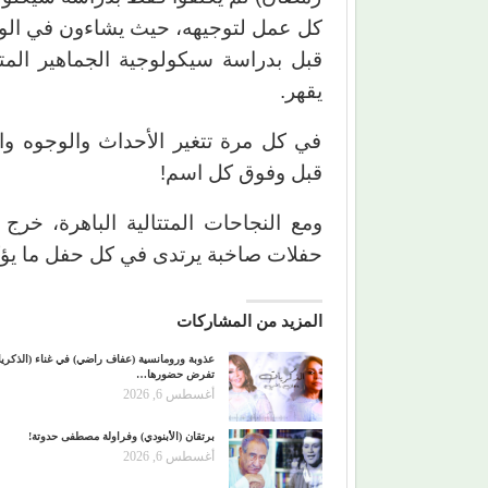
كل عمل لتوجيهه، حيث يشاءون في الوج
قبل بدراسة سيكولوجية الجماهير المت
يقهر.
في كل مرة تتغير الأحداث والوجوه و
قبل وفوق كل اسم!
ومع النجاحات المتتالية الباهرة، خرج
حفلات صاخبة يرتدى في كل حفل ما يؤكد
المزيد من المشاركات
عذوبة ورومانسية (عفاف راضي) في غناء (الذكري
تفرض حضورها…
أغسطس 6, 2026
برتقان (الأبنودي) وفراولة مصطفى حدوتة!
أغسطس 6, 2026