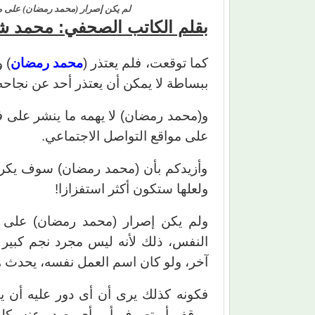
لم يكن إصرار (محمد رمضان) على ما
بقلم الكاتب الصحفي: محمد 
كما توقعت، فلم يعتذر (
محمد رمضان
) 
ببساطة لا يمكن أن يعتذر أحد عن نجاحه
و(محمد رمضان) لا يهمه ما ينشر على 
على مواقع التواصل الاجتماعي.
وأزيدكم بأن (محمد رمضان) سوف يكرر 
ولعلها ستكون أكثر استفزازا!
ولم يكن إصرار (محمد رمضان) على ما
النفس، ذلك لأنه ليس مجرد نجم كبير 
آخر، ولو كان اسم العمل نفسه، يحدث هذا
فكونه كذلك يرى أن أى دور عليه أن ي
موقف أو تصرف أو رأي يصدر عنه، كل ل