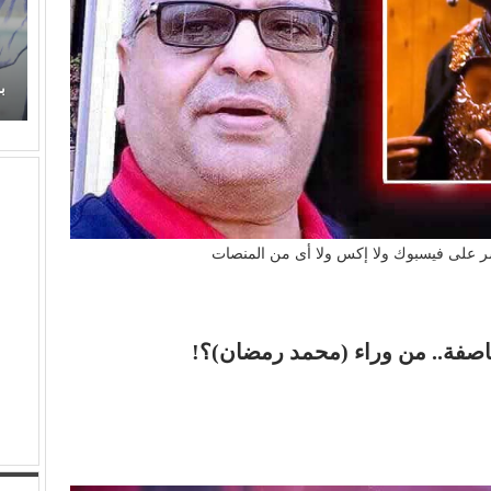
زهر
عذوبة ورومانسية (عفاف راضي) في غناء (الذكريات)
تفرض حضورها الراقي من جديد
ب
شر على فيسبوك ولا إكس ولا أى من المنصات
اصفة.. من وراء (محمد رمضان)؟!