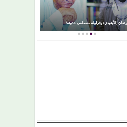
رتقان (الأبنودي) وفراولة مصطفى حدوتة!
محمود عطية يكتب: