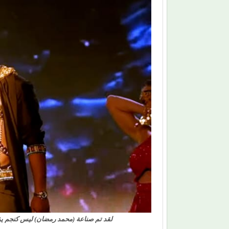
لقد تم صناعة (محمد رمضان) ليس كنجم يؤد