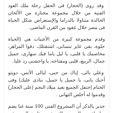
وقد روى (الحجار) فى الحفل رحلة ملك العود
الفنية من خلال مجموعة مختارة من الألحان
الخالدة متناولا بالدراما والإستعراض شكل الحياة
فى مصر خلال عقود من القرن الماضى.
وقدم مجموعة كبيرة من الأغنيات هي (الحياة
حلوة، بقى عايز تنسانى، اشتقتلك، دقوا المزاهر،
مخاصمك يا قلبى، يا ليل ياما فيك سهارى، جميل
جمال، الربيع، قلبى ومفتاحه، يا واحشنى رد عليا..
وعلي بالى، إياك من حبى، ليالى الأنس، دويتو
أحبك يانى، يا جميل يا جميل، بنادى عليك) وفى
الختام إحتفل الجميع بعيد ميلاد النجم (على الحجار)
وقدموا له أخلص التهانى .
جدير بالذكر أن المشروع الفنى 100 سنة غنا يضم