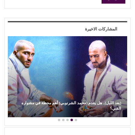
المشاركات الاخيرة
رنوبي) أهم محطة في مشواره
(هاني شنودة).. الغائب الذي سيقود افتتا
الخالدة