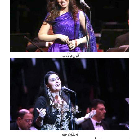
أميرة أحمد
أجفان طه