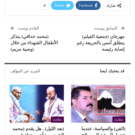
Twitter
Facebook
شارك
السابق بوست
القادم بوست
مهرجان (جمعية الفيلم)
(محمد حداقي) يتذكر
ينطلق أمس بالحريفة رغم
الأطفال الشهداء من خلال
إصابة رئيسه
(وصية مريم)
قد يعجبك ايضا
المزيد عن المؤلف
سلايدر
سلايدر
(الفن) والسياسة: عندما
(بعد الليل).. هل يقدم (محمد
تتحول الريشة إلى سلاح
الشرنوبي) أهم محطة في