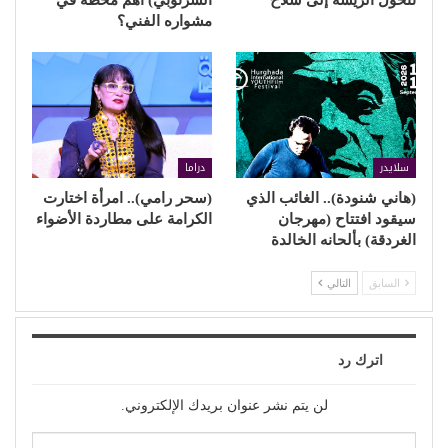
مشواره الفني؟
سلايدر
دراما
(هاني شنودة).. الغائب الذي
(سحر رامي).. امرأة اختارت
سيقود افتتاح (مهرجان
الكرامة على مطاردة الأضواء
الغردقة) بألحانه الخالدة
السابق
التالي
اترك رد
لن يتم نشر عنوان بريدك الإلكتروني.