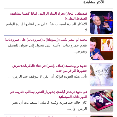
الأكثر مشاهدة
(مصطفى النجار) يحرك المياه الراكدة.. لماذا اكتفينا بمشاهدة
السقوط البطيء!
الأفكار الجادة أصبحت عبئًا على من اعتادوا إدارة الواقع
لا...
محمد أبو النصر يكتب: (ريمونتادا) .. (عمرو دياب) على عمرو دياب!
يقدم عمرو دياب الأغنية التي تتحول إلى عنوان للصيف
وتفرض...
عذوبة ورومانسية (عفاف راضي) في غناء (الذكريات) تفرض
حضورها الراقي من جديد
تأتي هذه العودة لتؤكد أن الفن لا يتوقف عند الزمن،...
في مئوية (رشدي أباظة)، (شهريار النجوم) يطالب بتكريمه في
المهرجانات السينمائية
كان حالة جماهيرية وفنية كاملة، استطاعت أن تعبر
الزمن، وأن...