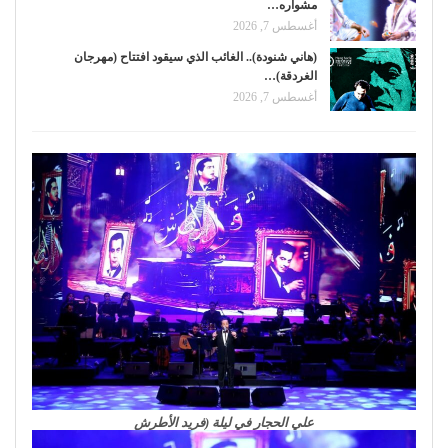
مشواره…
أغسطس 7, 2026
(هاني شنودة).. الغائب الذي سيقود افتتاح (مهرجان
الغردقة)…
أغسطس 7, 2026
علي الحجار في ليلة (فريد الأطرش