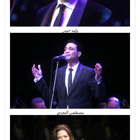
وليد حيدر
مصطفى النجدي