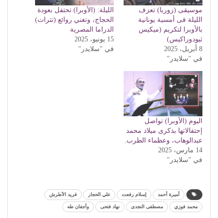
موسيقى (زوربا) تعزف
الليلة: (الأوبرا) تحتفل بعودة
الليلة فى أمسية يونانية
الحجاج، وتغني روائع (تترات)
بالأوبرا لتكريم (ميكيس
الدراما المصرية
ثيودوراكيس)
15 يونيو، 2025
8 أبريل، 2025
في "سلايدر"
في "سلايدر"
اليوم (الأوبرا) تواصل
إحتفالاتها بذكرى ميلاد محمد
عبدالوهاب، وعظماء الطرب.
14 مارس، 2025
في "سلايدر"
أميرة أحمد
إسلام رفعت
علي الحجار
فريد الأطرش
محمد فوزي
مصطفى النجدى
نهاد فتحى
وأجفان طه