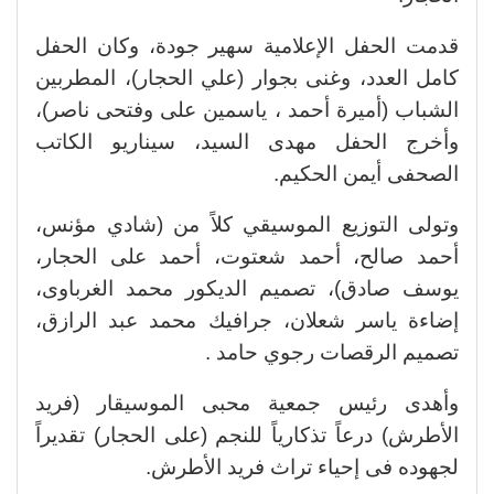
قدمت الحفل الإعلامية سهير جودة، وكان الحفل
كامل العدد، وغنى بجوار (علي الحجار)، المطربين
الشباب (أميرة أحمد ، ياسمين على وفتحى ناصر)،
وأخرج الحفل مهدى السيد، سيناريو الكاتب
الصحفى أيمن الحكيم.
وتولى التوزيع الموسيقي كلاً من (شادي مؤنس،
أحمد صالح، أحمد شعتوت، أحمد على الحجار،
يوسف صادق)، تصميم الديكور محمد الغرباوى،
إضاءة ياسر شعلان، جرافيك محمد عبد الرازق،
تصميم الرقصات رجوي حامد .
وأهدى رئيس جمعية محبى الموسيقار (فريد
الأطرش) درعاً تذكارياً للنجم (على الحجار) تقديراً
لجهوده فى إحياء تراث فريد الأطرش.