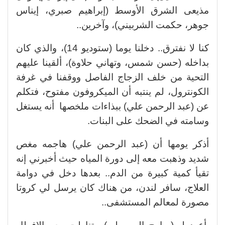
مذيعى الشرق الأوسط (إبراهيم صبري، إيناس
جوهر، حكمت الشربيني)، وآخرين..
كنا لا نفترق.. دخلنا يوما (ستوديو 14)، والذي كان
بداخله (حسن شمس، وتهاني حلاوة)، ألقينا عليهم
التحية من خلف الزجاج الفاصل ووقفنا في غرفة
الكونترول، لم ينتبه أن الميكروفون مفتوح، فتكلم
عن (عبد الرحمن علي) ببذاءات ملخصها أنه يستغل
وسامته في الضحك على البنات.
أذكر يومها أن (عبد الرحمن علي) هاجمه مغص
شديد وذهبت معه إلى دورة المياه حيث أخبرني إنه
تقيأ كمية كبيرة من الدم.. بعدها دخل في دوامة
العلاج، سافر لندن، من هناك كان يرسل لي كروتا
مصورة لمعالم المستشفى..