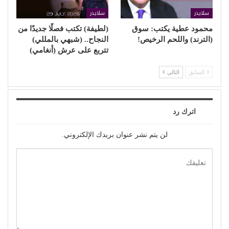
سلايدر
سلايدر
محمود عطية يكتب: سوق
(لطيفة) تكتب فصلًا جديدًا من
(الترند) واللحم الرخيص!
النجاح.. (شبهي بالمللي)
تتربع على عرش (أنغامي)
السابق
التالي
اترك رد
لن يتم نشر عنوان بريدك الإلكتروني.