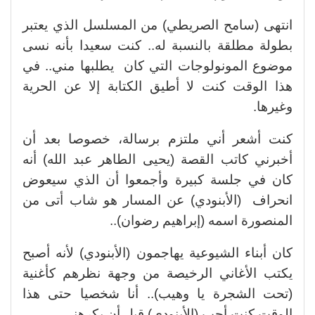
انتهى (سامح الصريطي) من المسلسل الذي يعتبر
بطولة مطلقة بالنسبة له.. كنت سعيدا بأنه نسى
موضوع المونولوجات التي كان يطلبها مني.. في
هذا الوقت كنت لا أطيق الكتابة إلا عن الحرية
وغيرها.
كنت أشعر أني ملتزم برسالة، خصوصا بعد أن
أخبرني كاتب القصة (يحيى الطاهر عبد الله) أنه
كان في جلسة كبيرة وأجمعوا أن الذي سيعوض
انحراف (الأبنودي) عن المسار هو شاب أتى من
المنصورة اسمه (إبراهيم رضوان)..
كان أبناء الشيوعية يهاجمون (الأبنودي) لأنه أصبح
يكتب الأغاني الرخيصة من وجهة نظرهم كأغنية
(تحت الشجرة يا وهيب).. أنا شخصيا حتى هذا
الوقت كنت أحب (الأبنودي) قبل أن يكرهني.