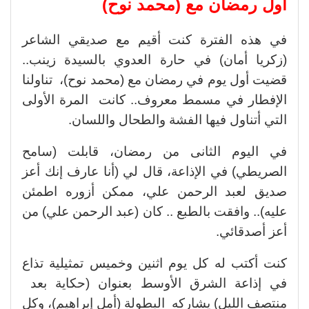
أول رمضان مع (محمد نوح)
في هذه الفترة كنت أقيم مع صديقي الشاعر
(زكريا أمان) في حارة العدوي بالسيدة زينب..
قضيت أول يوم في رمضان مع (محمد نوح)، تناولنا
الإفطار في مسمط معروف.. كانت المرة الأولى
التي أتناول فيها الفشة والطحال واللسان.
في اليوم الثانى من رمضان، قابلت (سامح
الصريطي) في الإذاعة، قال لي (أنا عارف إنك أعز
صديق لعبد الرحمن علي، ممكن أزوره اطمئن
عليه).. وافقت بالطبع .. كان (عبد الرحمن علي) من
أعز أصدقائي.
كنت أكتب له كل يوم اثنين وخميس تمثيلية تذاع
في إذاعة الشرق الأوسط بعنوان (حكاية بعد
منتصف الليل) يشاركه البطولة (أمل إبراهيم)، وكل