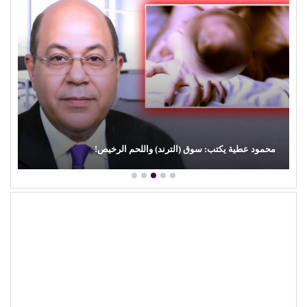
محمود عطية يكتب: سوق (الترند) واللحم الرخيص!