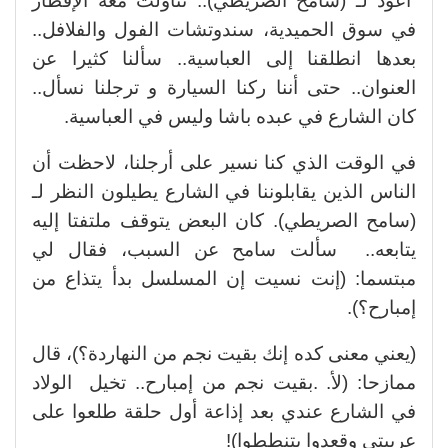
أعود لـ (سامح الصريطي).. تناولت معه الإفطار
في سوق الحميدية، سندوتشات الفول والفلافل..
بعدها انطلقنا إلى العباسية.. سألنا كثيرا عن
العنوان.. حتى أننا ركنا السيارة و ترجلنا نسأل..
كان الشارع في عبده باشا وليس في العباسية.
في الوقت الذي كنا نسير على أرجلنا، لاحظت أن
الناس الذين يقابلوننا في الشارع يطيلون النظر لـ
(سامح الصريطي). كان البعض يتوقف ملتفتا إليه
يتابعه.. سألت سامح عن السبب، فقال لي
مبتسما: (إنت نسيت إن المسلسل بدأ يتذاع من
إمبارح؟).
(يعني معنى كده إنك بقيت نجم من النهاردة؟)، قال
ممازحا: (لأ. .بقيت نجم من إمبارح.. تخيل الولاد
في الشارع عندي بعد إذاعة أول حلقة طلعوا على
عربيتي وقعدوا يتنططوا)!