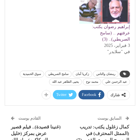
إبراهيم رضوان يكتب:
عرفتهم .. (سامح
الصريطي).. (3)
3 فبراير، 2025
في "سلايدر"
رمضان والناس
زكريا أمان
سامح الصريطي
سوق الحميدية
عبد الرحمن علي
محمد نوح
يحيى الطاهر عبد الله
Twitter
Facebook
شارك
السابق بوست
القادم بوست
كمال زغلول يكتب: تدريب
(غنينا قصيدة).. فيلم قصير
(الممثل المحترف) في
عرض بمركز (خليل
المسرح المصري القديم (7)
السكاكين) برام الله