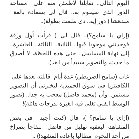
اليوم التالى.. تقابلنا لأطمئن منه على مساحة
الدور الذي سيقوم به.. قال لى بسعادة بالغة
مندهشا ( دور إيه.. دى طلعت بطولة)..
(إزاي يا سامح؟).. قال لي ( قرأت أول ورقة
فوجدتني موجودا فيها.. الثانية.. الثالثة.. العاشرة..
إلى نهاية المسلسل.. حتى هذه اللحظة، لا أصدق
ما حدث، والتصوير سيبدأ من الغد).
غاب (سامح الصريطي) عدة أيام قابلته بعدها على
الكافيتريا في سوق الحميدية ليخبرني أن التصوير
مستمر.. وأن (محمد فاضل) معجب به جدا.. (تصور
الوسط الفني تغلى فيه الغيرة بدرجات هائلة)!
(إزاي يا سامح؟ )، قال (كنت أجيد في بعض
المشاهد، ليعقبه تهليل من فاضل لنفاجأ بصراخ
من أحد النجوم مطالبا بإعادة المشهد!) ..