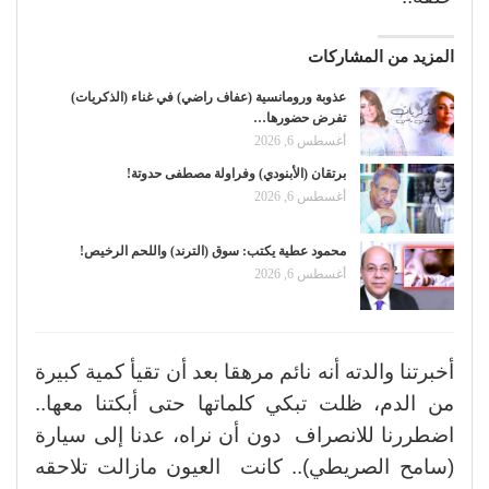
المزيد من المشاركات
عذوبة ورومانسية (عفاف راضي) في غناء (الذكريات)
تفرض حضورها…
أغسطس 6, 2026
برتقان (الأبنودي) وفراولة مصطفى حدوتة!
أغسطس 6, 2026
محمود عطية يكتب: سوق (الترند) واللحم الرخيص!
أغسطس 6, 2026
أخبرتنا والدته أنه نائم مرهقا بعد أن تقيأ كمية كبيرة
من الدم، ظلت تبكي كلماتها حتى أبكتنا معها..
اضطررنا للانصراف دون أن نراه، عدنا إلى سيارة
(سامح الصريطي).. كانت العيون مازالت تلاحقه