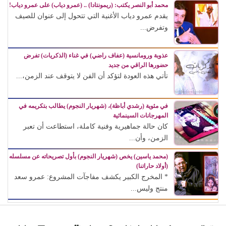
محمد أبو النصر يكتب: (ريمونتادا) .. (عمرو دياب) على عمرو دياب!
يقدم عمرو دياب الأغنية التي تتحول إلى عنوان للصيف
وتفرض...
عذوبة ورومانسية (عفاف راضي) في غناء (الذكريات) تفرض
حضورها الراقي من جديد
تأتي هذه العودة لتؤكد أن الفن لا يتوقف عند الزمن،...
في مئوية (رشدي أباظة)، (شهريار النجوم) يطالب بتكريمه في
المهرجانات السينمائية
كان حالة جماهيرية وفنية كاملة، استطاعت أن تعبر
الزمن، وأن...
(محمد ياسين) يخص (شهريار النجوم) بأول تصريحاته عن مسلسله
(أولاد حاراتنا)
* المخرج الكبير يكشف مفاجآت المشروع: عمرو سعد
منتج وليس...