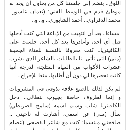
اللوق.. ينضم إلى جلستنا كل من يحاول أن يجد له
موطئ قدم في الوسط الفني: (نعمان عاشور..
محمد الدفراوي.. أحمد الشابوري.. و.. و..
مساءا.. بعد أن انتهيت من الإذاعة التي كنت أدخلها
قبل أي أحد، وأغادرها بعد كل أحد، جلست على
الكافيتريا.. كنت معروفا بالنسبة للفتاة الجميلة
(منى) التي تأتي لنا بالطلبات بالشاعر الذي يشرب
عشرات الأكواب من المياه المثلجة، لدرجة أنها
كانت تحضرها لي دون أن أطلبها، منعا للإحراج..
لم يكن لذلك بالطبع علاقة بذوقى في المشروبات
و إنما لظروف خاصة بجيوب بنطالى.. دخل
الكافيتريا شاب وسيم اسمه (سامح الصريطي)
سأل (منى) عن اسمي، أشارت له ناحيتى ..
صافحني مبتسما:
كنت مع شاعر الفصحى (عصام