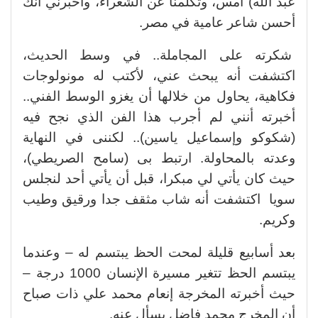
عبد الله) أمس، وتكلمنا عن الشعراء، وأخبرني أنك
أحسن شاعر عامية في مصر.
شكرته على المجاملة.. في وسط الحديث،
اكتشفت أنه يبحث عني، لأكتب له مونولوجات
فكاهية، يحاول من خلالها أن يغزو الوسط الفني..
أخبرته أنني لم أجرب هذا الفن الذي نجح فيه
(شكوكو وإسماعيل ياسين).. لكننى في النهاية
وعدته بالمحاولة. ارتبط بى (سامح الصريطي)،
حيث كان يأتي لي مبكرا، قبل أن يأتي أحد لنجلس
سويا اكتشفت أنه شاب مثقف جدا ورقيق وطيب
وكريم.
بعد أسابيع قليلة لمحت الحظ يبتسم له – وعندما
يبتسم الحظ تتغير مسيرة الإنسان 1000 درجة –
حيث أخبرته المخرجة إنعام محمد علي ذات صباح
أن المخرج محمد فاضل يسأل عنه.