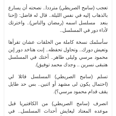
تعجب (سامح الصريطي) مترددا.. نصحته أن يسارع
بالذهاب إليه في نفس الليلة.. قال له فاضل: (إحنا
بنعد مسلسل اسمه (رمضان والناس).. واخترتك
لأداء دور في المسلسل..
سأسلمك نسخة كاملة من الحلقات عشان تقرأها
وتعيش دورك.. وتحاول تحفظه.. إنت هتاخد دور إبن
محمود مرسي وليلى طاهر.. أختك في المسلسل
هتبقى نسرين .. وجدك محمد توفيق).
تسلم (سامح الصريطي) المسلسل قائلا لي
(احتمال يكون لى مشهد أو اثنين.. بس حد طايل
يقف قدام محمود مرسي؟).
انصرف (سامح الصريطي) من الكافتيريا قبل
موعده المعتاد ليعايش أحداث المسلسل.. في