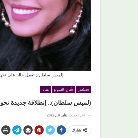
من (حمانا) إلى القلوب.. (بلقيس) تغني للأمهات في (
ليمون)
(لميس سلطان) تعمل حاليا على تجهيز
سلايدر
شارع النجوم
غناء
(لميس سلطان).. إنطلاقة جديدة نحو ال
آخر تحديث
يناير 14, 2025
شارك