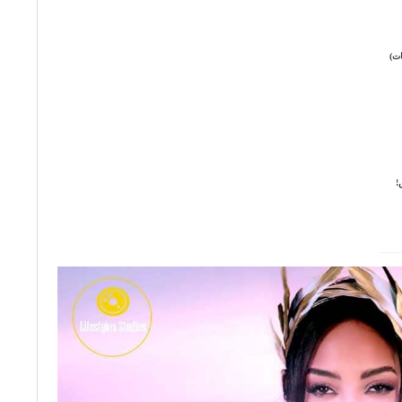
ات)
!