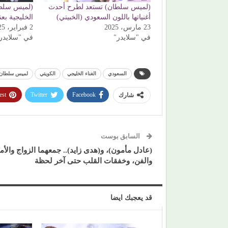
(لميس سلطان) تستعد لطرح أحدث
(لميس سلطا
أغنياتها باللون السعودي (الخبيتي)
الخليجية بع
23 مارس، 2025
2 فبراير، 2025
في "سلايدر"
في "سلايدر
السعودي
الغناء الخليجي
الكويتي
لميس سلطان
est
Twitter
Facebook
شارك
السابق بوست
(عادل مأمون)، و(هدى زايد).. جمعهما الزواج والأم
والفن، وخفقات القلب حتى آخر لحظة
قد يعجبك ايضا