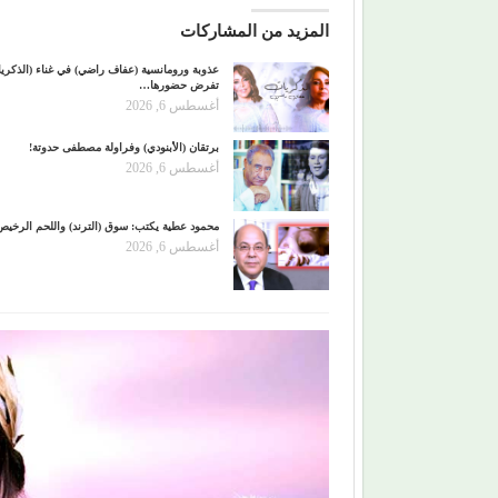
المزيد من المشاركات
عذوبة ورومانسية (عفاف راضي) في غناء (الذكري
تفرض حضورها…
أغسطس 6, 2026
برتقان (الأبنودي) وفراولة مصطفى حدوتة!
أغسطس 6, 2026
محمود عطية يكتب: سوق (الترند) واللحم الرخيص
أغسطس 6, 2026