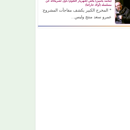
(محمد ياسين) يخص (شهريار النجوم) بأول تصريحاته عن
مسلسله (أولاد حاراتنا)
* المخرج الكبير يكشف مفاجآت المشروع:
عمرو سعد منتج وليس...