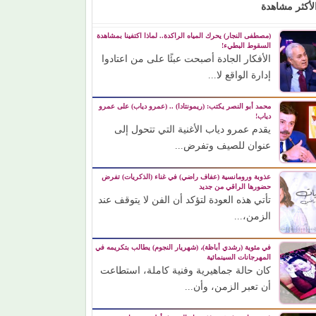
لأكثر مشاهدة
(مصطفى النجار) يحرك المياه الراكدة.. لماذا اكتفينا بمشاهدة
السقوط البطيء!
الأفكار الجادة أصبحت عبئًا على من اعتادوا
إدارة الواقع لا...
محمد أبو النصر يكتب: (ريمونتادا) .. (عمرو دياب) على عمرو
دياب!
يقدم عمرو دياب الأغنية التي تتحول إلى
عنوان للصيف وتفرض...
عذوبة ورومانسية (عفاف راضي) في غناء (الذكريات) تفرض
حضورها الراقي من جديد
تأتي هذه العودة لتؤكد أن الفن لا يتوقف عند
الزمن،...
في مئوية (رشدي أباظة)، (شهريار النجوم) يطالب بتكريمه في
المهرجانات السينمائية
كان حالة جماهيرية وفنية كاملة، استطاعت
أن تعبر الزمن، وأن...