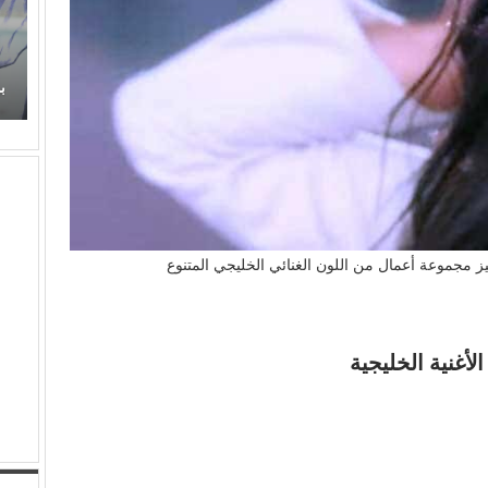
زهر
عذوبة ورومانسية (عفاف راضي) في غناء (الذكريات)
تفرض حضورها الراقي من جديد
ب
 مجموعة أعمال من اللون الغنائي الخليجي المتنوع
أغنية الخليجية