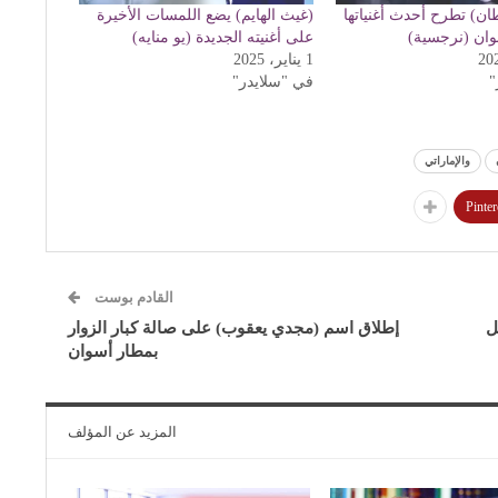
ن) تطرح أحدث أغنياتها
(غيث الهايم) يضع اللمسات الأخيرة
نوان (نرجسية)
على أغنيته الجديدة (يو منايه)
1 يناير، 2025
"
في "سلايدر"
والإماراتي
Pinter
القادم بوست
ل
إطلاق اسم (مجدي يعقوب) على صالة كبار الزوار
بمطار أسوان
المزيد عن المؤلف