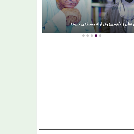
رتقان (الأبنودي) وفراولة مصطفى حدوتة!
محمود عطية يكتب: