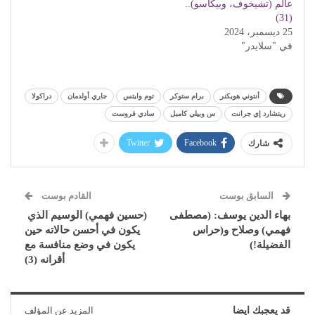
عالم (تشيخوف، وبيكاسو)..
(31)
25 ديسمبر، 2024
في "سلايدر"
أنتوني هوبكنر
برام ستوكر
توم وايتس
جاري أولدمان
دراكولا
ريتشارد إي جرانت
س وبيلي كامبل
سادي فروست
Twitter
Facebook
شارك
السابق بوست
القادم بوست
بهاء الدين يوسف: (مصطفى
(حسين فهمي) الوسيم الذي
فهمي) وصلاح و(حراس
يكون في أحسن حالاته حين
الفضيلة!)
يكون في وضع منافسة مع
أقرانه (3)
قد يعجبك ايضا
المزيد عن المؤلف