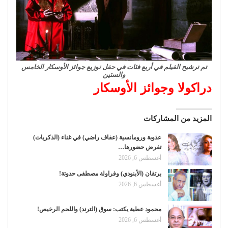
تم ترشيح الفيلم في أربع فئات في حفل توزيع جوائز الأوسكار الخامس
والستين
دراكولا وجوائز الأوسكار
المزيد من المشاركات
عذوبة ورومانسية (عفاف راضي) في غناء (الذكريات)
تفرض حضورها…
أغسطس 6, 2026
برتقان (الأبنودي) وفراولة مصطفى حدوتة!
أغسطس 6, 2026
محمود عطية يكتب: سوق (الترند) واللحم الرخيص!
أغسطس 6, 2026