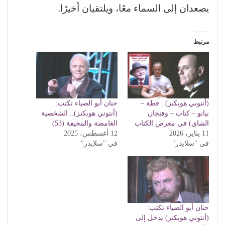
يصعدان إلى السماء معًا، ويلتقيان أخيرًا.
مرتبط
(أنتوني هوبكنز).. قطة –
حنان أبو الضياء تكتب:
بيانو – كتاب – وفنجان
(أنتوني هوبكنز).. الشخصية
الشاي) في معرض الكتاب
الغامضة والمخيفة (53)
11 يناير، 2026
12 أغسطس، 2025
في "سلايدر"
في "سلايدر"
حنان أبو الضياء تكتب:
(أنتوني هوبكنز) يدخل إلى