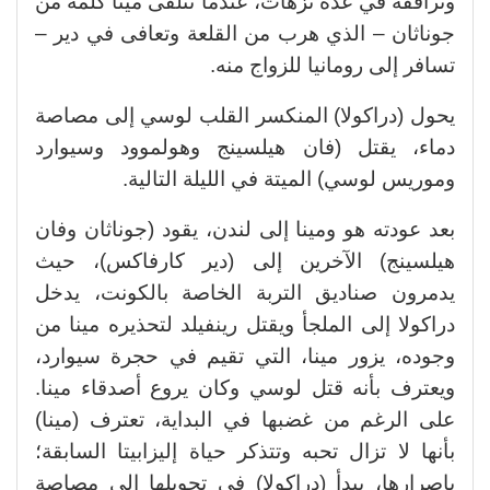
وترافقه في عدة نزهات، عندما تتلقى مينا كلمة من
جوناثان – الذي هرب من القلعة وتعافى في دير –
تسافر إلى رومانيا للزواج منه.
يحول (دراكولا) المنكسر القلب لوسي إلى مصاصة
دماء، يقتل (فان هيلسينج وهولموود وسيوارد
وموريس لوسي) الميتة في الليلة التالية.
بعد عودته هو ومينا إلى لندن، يقود (جوناثان وفان
هيلسينج) الآخرين إلى (دير كارفاكس)، حيث
يدمرون صناديق التربة الخاصة بالكونت، يدخل
دراكولا إلى الملجأ ويقتل رينفيلد لتحذيره مينا من
وجوده، يزور مينا، التي تقيم في حجرة سيوارد،
ويعترف بأنه قتل لوسي وكان يروع أصدقاء مينا.
على الرغم من غضبها في البداية، تعترف (مينا)
بأنها لا تزال تحبه وتتذكر حياة إليزابيتا السابقة؛
بإصرارها، يبدأ (دراكولا) في تحويلها إلى مصاصة