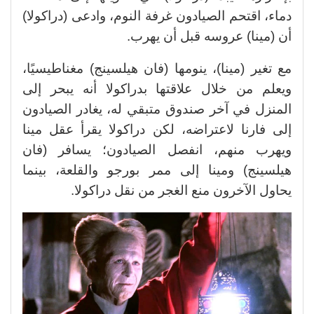
دماء، اقتحم الصيادون غرفة النوم، وادعى (دراكولا)
أن (مينا) عروسه قبل أن يهرب.
مع تغير (مينا)، ينومها (فان هيلسينج) مغناطيسيًا،
ويعلم من خلال علاقتها بدراكولا أنه يبحر إلى
المنزل في آخر صندوق متبقي له، يغادر الصيادون
إلى فارنا لاعتراضه، لكن دراكولا يقرأ عقل مينا
ويهرب منهم، انفصل الصيادون؛ يسافر (فان
هيلسينج) ومينا إلى ممر بورجو والقلعة، بينما
يحاول الآخرون منع الغجر من نقل دراكولا.