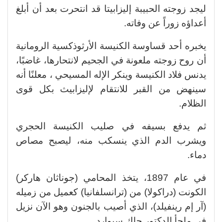
ليجد زوجته الحبيبة إليزابيتا قد انتحرت بعد أن أبلغ
أعداؤه زوراً عن وفاته.
يخبره أحد قساوسة الكنيسة الأرثوذكسية الرومانية
أن روح زوجته ملعونة في الجحيم لانتحارها، غاضبًا،
يدنس فلاد الكنيسة وينكر الإله المسيحي ، معلنًا أنه
سينهض من القبر للانتقام لإليزابيث بكل قوى
الظلام.
ثم يدفع بسيفه في صليب الكنيسة الحجري
ويشرب الدم الذي ينسكب منه، ليصبح مصاص
دماء.
في عام 1897، يتخذ المحامي (جوناثان هاركر)
الكونت (دراكولا) من (ترانسلفانيا) كعميل من زميله
(آر إم رينفيلد)، الذي أصيب بالجنون وهو الآن نزيل
في ملجأ الدكتور جاك سيوارد.