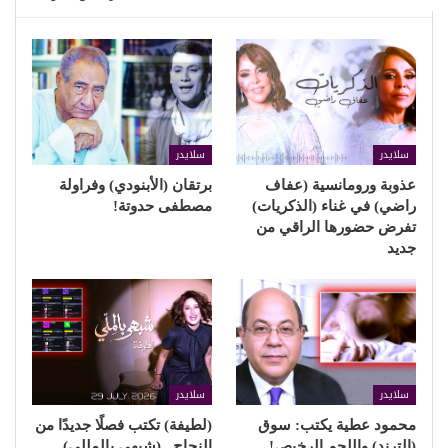
سلايدر
سلايدر
عذوبة ورومانسية (عفاف
برتقان (الأبنودي) وفراولة
راضي) في غناء (الذكريات)
مصطفى حدوتة!
تفرض حضورها الراقي من
جديد
سلايدر
سلايدر
محمود عطية يكتب: سوق
(لطيفة) تكتب فصلًا جديدًا من
(الترند) واللحم الرخيص!
النجاح.. (شبهي بالمللي)