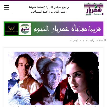
رئيس مجلس الادارة :
محمد حبوشة
رئيس التحرير :
أحمد السماحي
الصفحة الرئيسية
سلايدر