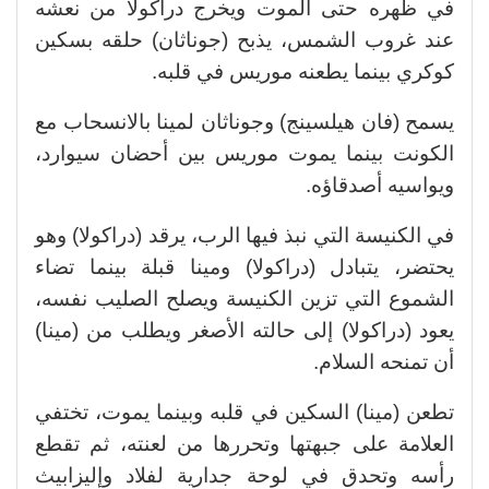
في ظهره حتى الموت ويخرج دراكولا من نعشه
عند غروب الشمس، يذبح (جوناثان) حلقه بسكين
كوكري بينما يطعنه موريس في قلبه.
يسمح (فان هيلسينج) وجوناثان لمينا بالانسحاب مع
الكونت بينما يموت موريس بين أحضان سيوارد،
ويواسيه أصدقاؤه.
في الكنيسة التي نبذ فيها الرب، يرقد (دراكولا) وهو
يحتضر، يتبادل (دراكولا) ومينا قبلة بينما تضاء
الشموع التي تزين الكنيسة ويصلح الصليب نفسه،
يعود (دراكولا) إلى حالته الأصغر ويطلب من (مينا)
أن تمنحه السلام.
تطعن (مينا) السكين في قلبه وبينما يموت، تختفي
العلامة على جبهتها وتحررها من لعنته، ثم تقطع
رأسه وتحدق في لوحة جدارية لفلاد وإليزابيث