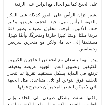
على الجذع كما هو الحال مع الرأس على الرقبة.
يشير اتزان الرأس على الفور كدلالة على الفكر
والقوة، الرأس نبيل، جيد الحجم، عريض، وكبير
خلف الأذنين، الوجه، محلوق نظيف، يظهر ذقنًا
مربعًا صلبًا، وفمًا كبيرًا حازمًا ومتحركًا، وأنفًا كبيرًا،
مستقيمًا إلى حد ما، ولكن مع منخرين سريعين
وحساسين.
يبدو أنهما يتسعان مع انخفاض الحاجبين الكبيرين
الكثيفين وتضييق الفم، الجبهة عريضة ودقيقة،
ترتفع في البداية بشكل مستقيم تقريبًا ثم تنحدر
للخلف فوق نتوءين أو تلال متباعدة، مثل الجبهة
التي لا يمكن للشعر المحمر أن يتدحرج فوقها.
ولكنها تسقط بشكل طبيعي إلى الخلف وإلى
الجانبين، العيون الكبيرة الزرقاء الداكنة متباعدة