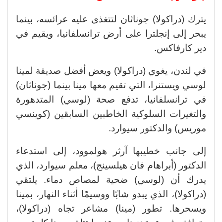
يترك (دراكولا) جوناثان لتتغذى عليه عرائسه، بينما
يبحر إلى إنجلترا على أرض ترانسلفانيا، ويقيم في
دير كارفاكس.
في لندن، يغوي (دراكولا) ويعض أفضل صديقة لمينا
لوسي ويستنرا، التي تقيم معها مينا بينما (جوناثان)
في ترانسلفانيا، تدفع صحة (لوسي) المتدهورة
والتغيرات السلوكية الخاطبين السابقين (كوينسي
موريس) والدكتور سيوارد.
إلى جانب خطيبها آرثر هولموود، إلى استدعاء
الدكتور (أبراهام فان هيلسينج)، معلم سيوارد، الذي
يدرك أن (لوسي) ضحية لمصاص دماء. يلتقي
(دراكولا)، الذي يبدو شابًا ووسيمًا أثناء النهار، بمينا
ويسحرها. تطور (مينا) مشاعر تجاه (دراكولا)،