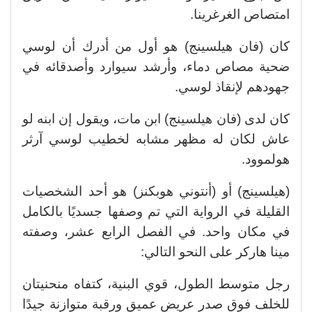
امتصاص الغرغرينا.
كان (فان هيلسينج) هو أول من أدرك أن لوسي
ضحية مصاص دماء، وأرشد سيوارد وأصدقائه في
جهودهم لإنقاذ لوسي.
كان لدى (فان هيلسينج) ابن مات، ويقول إن ابنه لو
عاش لكان له مظهر مشابه لخطيب لوسي آرثر
هولموود.
(هيلسينج) أو (أنتوني هوبكنز) هو أحد الشخصيات
القليلة في الرواية التي تم وصفها جسديًا بالكامل
في مكان واحد. في الفصل الرابع عشر، وصفته
مينا هاركر على النحو التالي:
رجل متوسط الطول، قوي البنية، كتفاه منحنيتان
للخلف فوق صدر عريض عميق ورقبة متوازنة جيدًا