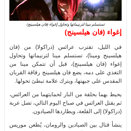
تستسلم مينا لترنيماتها وتحاول إغواء (فان هيلسينج)
إغواء (فان هيلسينج)
في الليل، تقترب عرائس (دراكولا) من (فان
هيلسينج ومينا)، تستسلم مينا لترنيماتها وتحاول
إغواء (فان هيلسينج)، قبل أن تتمكن مينا من
التغذي على دمه، يضع فان هيلسينج رقاقة القربان
المقدس على جبهتها، ويترك علامة تبطئ تحولها.
يحيط بهما بحلقة من النار لحمايتهما من العرائس،
ثم يقتل العرائس في صباح اليوم التالي، تصل عربة
(دراكولا) إلى القلعة، ويطاردها الصيادون.
ينشأ قتال بين الصيادين والرومان، يُطعن موريس