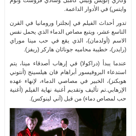
وكاري إلويس وبيلي كامبل وسادي فروست وتوم
وايتس) في الأدوار الداعمة.
تدور أحداث الفيلم في إنجلترا ورومانيا في القرن
التاسع عشر، ويتبع مصاص الدماء الذي يحمل نفس
الاسم (أولدمان)، الذي يقع في حب مينا موراي
(رايدر)، خطيبة محاميه جوناثان هاركر (ريفز).
عندما يبدأ (دراكولا) في إرهاب أصدقاء مينا، يتم
استدعاء البروفيسور أبراهام فان هيلسينج (أنتوني
هوبكنز)، الخبير في مصاصي الدماء، لإنهاء عهده
الإرهابي.تم تأليف وتقديم أغنية نهاية الفيلم (أغنية
حب لمصاص دماء) من قبل (آني لينوكس).