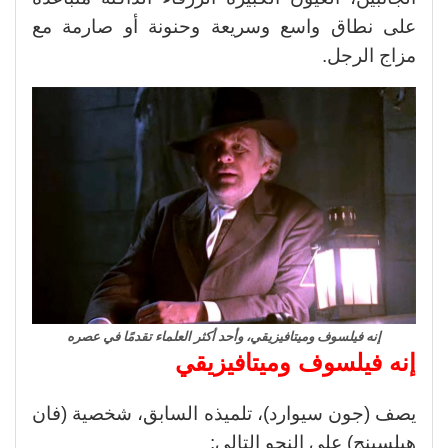
على نطاق واسع وسريعة وحنونة أو صارمة مع
مزاج الرجل.
إنه فيلسوف وميتافيزيقي، وأحد أكثر العلماء تقدمًا في عصره
إنه فيلسوف وميتافيزيقي
يصف (جون سيوارد)، تلميذه السابق، شخصية (فان
هيلسينج) على النحو التالي: