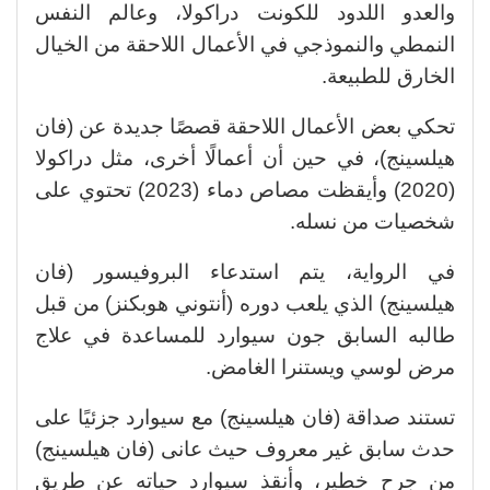
والعدو اللدود للكونت دراكولا، وعالم النفس
النمطي والنموذجي في الأعمال اللاحقة من الخيال
الخارق للطبيعة.
تحكي بعض الأعمال اللاحقة قصصًا جديدة عن (فان
هيلسينج)، في حين أن أعمالًا أخرى، مثل دراكولا
(2020) وأيقظت مصاص دماء (2023) تحتوي على
شخصيات من نسله.
في الرواية، يتم استدعاء البروفيسور (فان
هيلسينج) الذي يلعب دوره (أنتوني هوبكنز) من قبل
طالبه السابق جون سيوارد للمساعدة في علاج
مرض لوسي ويستنرا الغامض.
تستند صداقة (فان هيلسينج) مع سيوارد جزئيًا على
حدث سابق غير معروف حيث عانى (فان هيلسينج)
من جرح خطير، وأنقذ سيوارد حياته عن طريق