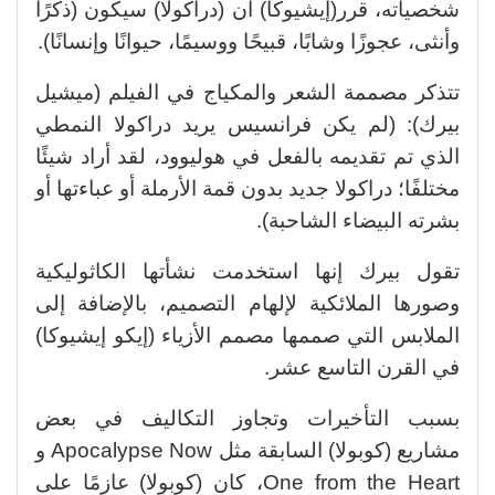
شخصياته، قرر(إيشيوكا) أن (دراكولا) سيكون (ذكرًا
وأنثى، عجوزًا وشابًا، قبيحًا ووسيمًا، حيوانًا وإنسانًا).
تتذكر مصممة الشعر والمكياج في الفيلم (ميشيل
بيرك): (لم يكن فرانسيس يريد دراكولا النمطي
الذي تم تقديمه بالفعل في هوليوود، لقد أراد شيئًا
مختلفًا؛ دراكولا جديد بدون قمة الأرملة أو عباءتها أو
بشرته البيضاء الشاحبة).
تقول بيرك إنها استخدمت نشأتها الكاثوليكية
وصورها الملائكية لإلهام التصميم، بالإضافة إلى
الملابس التي صممها مصمم الأزياء (إيكو إيشيوكا)
في القرن التاسع عشر.
بسبب التأخيرات وتجاوز التكاليف في بعض
مشاريع (كوبولا) السابقة مثل Apocalypse Now و
One from the Heart، كان (كوبولا) عازمًا على