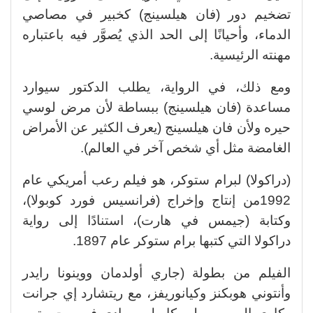
تضخيم دور (فان هيلسينج) كخبير في مصاصي
الدماء، وأحيانًا إلى الحد الذي يُصوَّر فيه باعتباره
مهنته الرئيسية.
ومع ذلك، في الرواية، يطلب الدكتور سيوارد
مساعدة (فان هيلسينج) ببساطة لأن مرض لوسي
حيره ولأن فان هيلسينج (يعرف الكثير عن الأمراض
الغامضة مثل أي شخص آخر في العالم).
(دراكولا) لبرام ستوكر، هو فيلم رعب أمريكي عام
1992من إنتاج وإخراج (فرانسيس فورد كوبولا)،
وكتابة (جيمس في هارت)، استنادًا إلى رواية
دراكولا التي كتبها برام ستوكر عام 1897.
الفيلم من بطولة (جاري أولدمان ووينونا رايدر
وأنتوني هوبكنز وكيانوريفز، مع ريتشارد إي جرانت