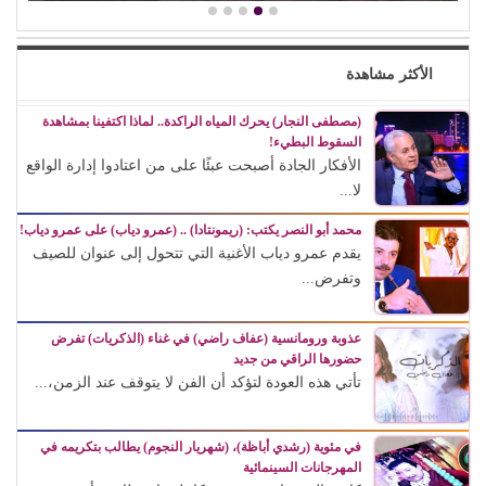
الأكثر مشاهدة
(مصطفى النجار) يحرك المياه الراكدة.. لماذا اكتفينا بمشاهدة
السقوط البطيء!
الأفكار الجادة أصبحت عبئًا على من اعتادوا إدارة الواقع
لا...
محمد أبو النصر يكتب: (ريمونتادا) .. (عمرو دياب) على عمرو دياب!
يقدم عمرو دياب الأغنية التي تتحول إلى عنوان للصيف
وتفرض...
عذوبة ورومانسية (عفاف راضي) في غناء (الذكريات) تفرض
حضورها الراقي من جديد
تأتي هذه العودة لتؤكد أن الفن لا يتوقف عند الزمن،...
في مئوية (رشدي أباظة)، (شهريار النجوم) يطالب بتكريمه في
المهرجانات السينمائية