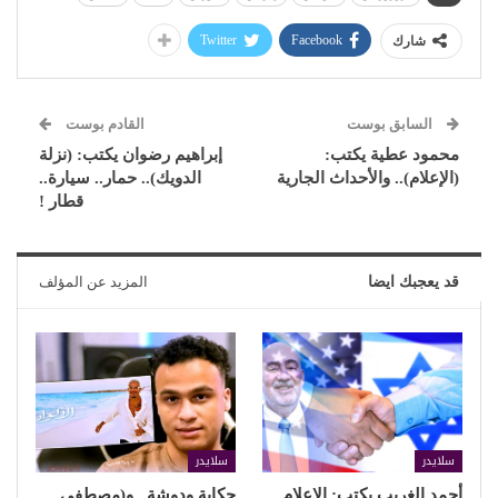
Twitter
Facebook
شارك
السابق بوست
القادم بوست
محمود عطية يكتب:
إبراهيم رضوان يكتب: (نزلة
(الإعلام).. والأحداث الجارية
الدويك).. حمار.. سيارة..
قطار !
قد يعجبك ايضا
المزيد عن المؤلف
سلايدر
سلايدر
أحمد الغريب يكتب: الإعلام
حكاية ودوشة.. و(مصطفى