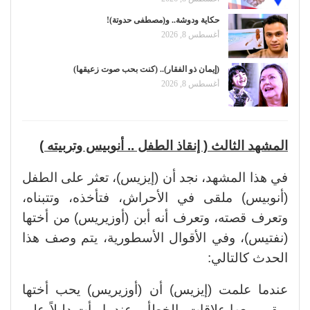
حكاية ودوشة.. و(مصطفى حدوتة)!
أغسطس 8, 2026
(إيمان ذو الفقار).. (كنت بحب صوت زعيقها)
أغسطس 8, 2026
المشهد الثالث ( إنقاذ الطفل .. أنوبيس وتربيته )
في هذا المشهد، نجد أن (إيزيس)، تعثر على الطفل
(أنوبيس) ملقى في الأحراش، فتأخذه، وتتبناه،
وتعرف قصته، وتعرف أنه أبن (أوزيريس) من أختها
(نفتيس)، وفي الأقوال الأسطورية، يتم وصف هذا
الحدث كالتالي:
عندما علمت (إيزيس) أن (أوزيريس) يحب أختها
ويقيم معها علاقات بالخطأ، وعندما رأت دليلاً على