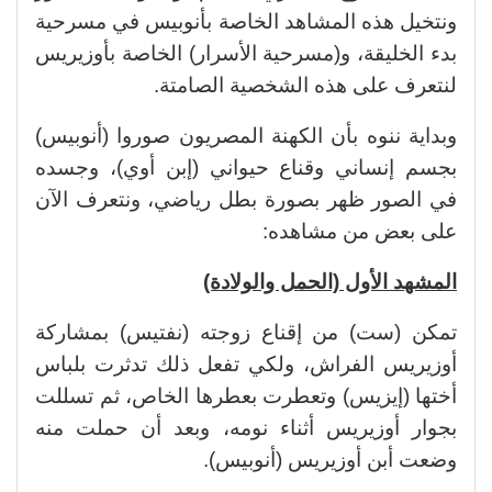
ونتخيل هذه المشاهد الخاصة بأنوبيس في مسرحية
بدء الخليقة، و(مسرحية الأسرار) الخاصة بأوزيريس
لنتعرف على هذه الشخصية الصامتة.
وبداية ننوه بأن الكهنة المصريون صوروا (أنوبيس)
بجسم إنساني وقناع حيواني (إبن أوي)، وجسده
في الصور ظهر بصورة بطل رياضي، ونتعرف الآن
على بعض من مشاهده:
المشهد الأول (الحمل والولادة)
تمكن (ست) من إقناع زوجته (نفتيس) بمشاركة
أوزيريس الفراش، ولكي تفعل ذلك تدثرت بلباس
أختها (إيزيس) وتعطرت بعطرها الخاص، ثم تسللت
بجوار أوزيريس أثناء نومه، وبعد أن حملت منه
وضعت أبن أوزيريس (أنوبيس).