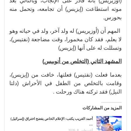
(أوزيريس) بأنه قادر على الإنجاب، وبالتالي بعد
موته استطاعت (إيزيس) أن تجامعه، وتحمل منه
بحورس.
المهم أن (أوزيريس) له ولد آخر، ولد في حياته وهو
لا يعلم، فقد كان مخمورا، وقت مضاجعة (نفتيس)،
وتسللت له على أنها (إيزيس)
المشهد الثاني (التخلص من أنوبيس)
بعدما فعلت (نفتيس) فعلتها، خافت من (إيزيس)،
وقامت بالتخلص من الطفل في الأحراش (دلتا
النيل) فقد تركته هناك ورحلت .
المزيد من المشاركات
أحمد الغريب يكتب: الإعلام الخاص يفضح اختراق (إسرائيل)
…
أغسطس 8, 2026