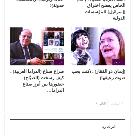
الخاص يفضح اختراق
حدوتة)!
(إسرائيل) للمؤسسات
الدولية
سلايدر
دراما
(إيمان ذو الفقار).. (كنت بحب
صراع صناع (الدراما العربية)..
صوت زعيقها)
كيف رسخت (الصبّاح)
حضورها بين أبرز صناع
الدراما…
السابق
التالي
اترك رد