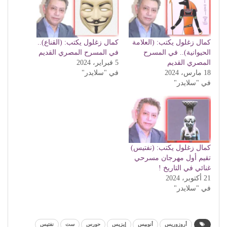
كمال زغلول يكتب: (العلامة
كمال زغلول يكتب: (القناع)..
الحيوانية).. في المسرح
في المسرح المصري القديم
المصري القديم
5 فبراير، 2024
18 مارس، 2024
في "سلايدر"
في "سلايدر"
كمال زغلول يكتب: (نفتيس)
تقيم أول مهرجان مسرحي
غنائي في التاريخ !
21 أكتوبر، 2024
في "سلايدر"
أروزوريس
أنوبيس
إيزيس
حورس
ست
نفتيس