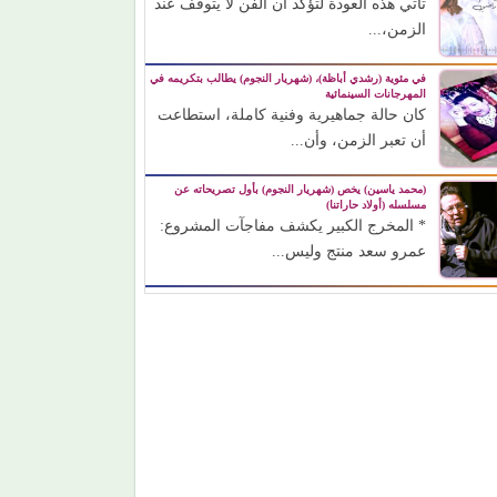
تأتي هذه العودة لتؤكد أن الفن لا يتوقف عند
الزمن،...
في مئوية (رشدي أباظة)، (شهريار النجوم) يطالب بتكريمه في
المهرجانات السينمائية
كان حالة جماهيرية وفنية كاملة، استطاعت
أن تعبر الزمن، وأن...
(محمد ياسين) يخص (شهريار النجوم) بأول تصريحاته عن
مسلسله (أولاد حاراتنا)
* المخرج الكبير يكشف مفاجآت المشروع:
عمرو سعد منتج وليس...