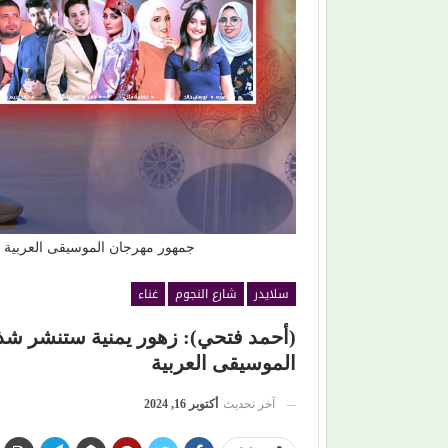
نوبي) أهم محطة في
(المرصد المصري).. مشروع يعيد كتابة تاريخ المسرح
والموسيقى بالأرقام والوثائق
جمهور مهرجان الموسيقى العربية س
سلايدر
شارع النجوم
غناء
(أحمد فتحي): زهور يمنية ستنشر شذا
الموسيقى العربية
آخر تحديث
أكتوبر 16, 2024