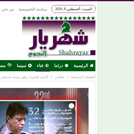
السبت, أغسطس 8, 2026
سياسة الخصوصية
من نحن
الرئيسية
دراما
غناء
سينما
مس
الصفحة الرئيسية
سلايدر
(أحمد فتحي): زهور يمنية ستنشر ش