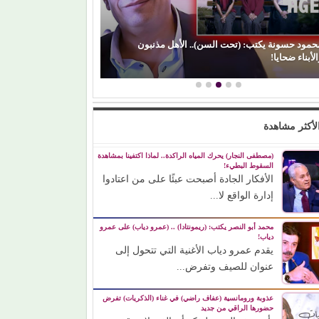
حمود حسونة يكتب: (تحت السن).. الأهل مذنبون
لأبناء ضحايا!
(الفن) والسياسة: 
لأكثر مشاهدة
(مصطفى النجار) يحرك المياه الراكدة.. لماذا اكتفينا بمشاهدة
السقوط البطيء!
الأفكار الجادة أصبحت عبئًا على من اعتادوا
إدارة الواقع لا...
محمد أبو النصر يكتب: (ريمونتادا) .. (عمرو دياب) على عمرو
دياب!
يقدم عمرو دياب الأغنية التي تتحول إلى
عنوان للصيف وتفرض...
عذوبة ورومانسية (عفاف راضي) في غناء (الذكريات) تفرض
حضورها الراقي من جديد