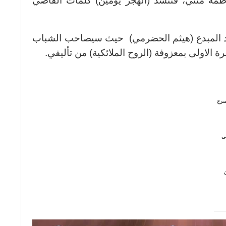
طمة مثني، فتنشد (الهجر يومين) كلمات القاضي
ود المبدع (هيثم الحضرمي) حيث سيصاحب الشباب
ة الاولى بمعزوفة (الروح الملائكية) من تأليفي.
مسرح
لى