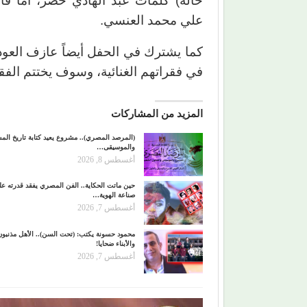
حاله) كلمات عبد الهادي خضر، أما فا
علي محمد العنسي.
كما يشترك في الحفل أيضاً عازف الع
في فقراتهم الغنائية، وسوف يختتم الفقر
المزيد من المشاركات
(المرصد المصري).. مشروع يعيد كتابة تاريخ ال
والموسيقى…
أغسطس 8, 2026
حين ماتت الحكاية.. الفن المصري يفقد قدرته ع
صناعة الهوية…
أغسطس 7, 2026
محمود حسونة يكتب: (تحت السن).. الأهل مذنبون
والأبناء ضحايا!
أغسطس 7, 2026