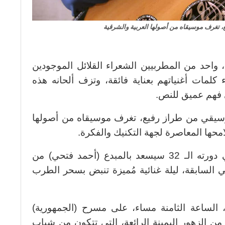
تغرف موسيقاه من أصولها العربية والشرقية
، واحد من المطربيين الشعراء القلائل الموجودين
 كلمات أغنياتهم بعناية فائقة، وتزف ألحانه هذه
 فهم عميق للنص.
يقي من طراز رفيع، تغرف موسيقاه من أصولها
امحها المعاصرة لجهة التكنيك والفكرة.
جمهور مهرجان الموسيقى العربية في دورته الـ 32 سيسعد بالمبدع (أحمد فتحي) من
لي السابقة، ليلة غنائية مُميزة تنبض بسحر الطرب
لجمعة الموافق 18 أكتوبر، الساعة الثامنة مساء، على مسرح (الجمهورية)
ن الزهور اليمينة الرائعة، التى تتكون من شباب