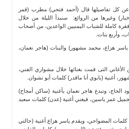
ل عن كل تفاصيلها قال (أحمد فتحي) مطرب (قمر
بار) وغيرها من الروائع: سنبدأ الليلة من خلال
فقرة كاملة للشباب اليمنيين الواعدين، من أصحاب
ب، وأربع بنات.
اسر هزاع، محمد مشهور) والبنات (هاجر نعمان،
لأغاني التى قمت بغنائها خلال مشواري الفني،
ر، أغنية (يابوي أنا ماقدر) كلمات أبو نشوان.
 الحاج، وتبدع هاجر نعمان بأغنية (ساكن أمجاح)
لجميل عمر ياسين، فيغني أغنية (عدن) كلمات سعيد
 كلمات المضواحي، ويقدم ياسر هزاع أغنية (حالتي