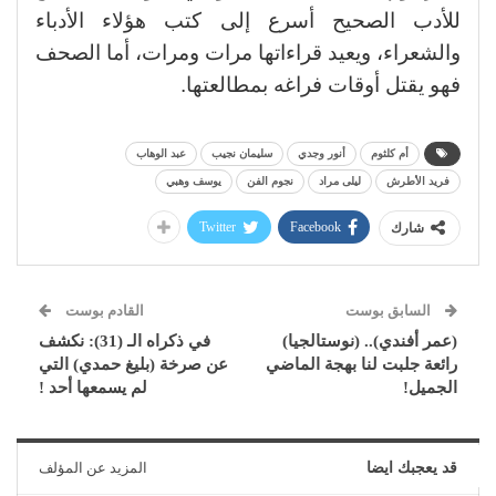
للأدب الصحيح أسرع إلى كتب هؤلاء الأدباء
والشعراء، ويعيد قراءاتها مرات ومرات، أما الصحف
فهو يقتل أوقات فراغه بمطالعتها.
أم كلثوم
أنور وجدي
سليمان نجيب
عبد الوهاب
فريد الأطرش
ليلى مراد
نجوم الفن
يوسف وهبي
Twitter
Facebook
شارك
السابق بوست
القادم بوست
(عمر أفندي).. (نوستالجيا)
في ذكراه الـ (31): نكشف
رائعة جلبت لنا بهجة الماضي
عن صرخة (بليغ حمدي) التي
الجميل!
لم يسمعها أحد !
قد يعجبك ايضا
المزيد عن المؤلف