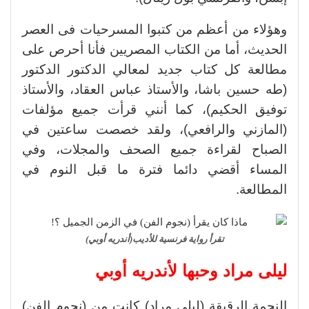
وهؤلاء من أعظم من كتبوا المسرحيات فى العصر
الحديث، أما من الكتاب المصريين فأنا أحرص على
مطالعة كل كتاب جديد لمعالي الدكتور الدكتور
(طه حسين باشا، والأستاذ عباس العقاد، والأستاذ
توفيق الحكيم)، كما أنني قرأت جميع مؤلفات
(المازني والرافعي)، ولقد خصصت ساعتين في
الصباح لقراءة جميع الصحف والمجلات، وفي
المساء أقضي دائما فترة ما قبل النوم في
المطالعة.
تقرأ رواية فرنسية للأديب(أندريه أوبي)
ليلى مراد وحبها لأندريه أوبي
النجمة الرقيقة (ليلى مراد) كانت من (نجوم الفن)