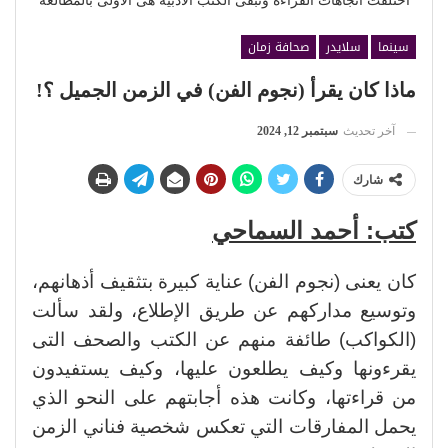
اختلفت اتجاهات القراءة وتبقى الكتب الأدبية هى الأولى بالمطالعة
سينما
سلايدر
صحافة زمان
ماذا كان يقرأ (نجوم الفن) في الزمن الجميل ؟!
آخر تحديث
سبتمبر 12, 2024
شارك
كتب: أحمد السماحي
كان يعنى (نجوم الفن) عناية كبيرة بتثقيف أذهانهم،
وتوسيع مداركهم عن طريق الإطلاع، ولقد سألت
(الكواكب) طائفة منهم عن الكتب والصحف التى
يقرءونها وكيف يطلعون عليها، وكيف يستفيدون
من قراءتها، وكانت هذه أجابتهم على النحو الذي
يحمل المفارقات التي تعكس شخصية فناني الزمن