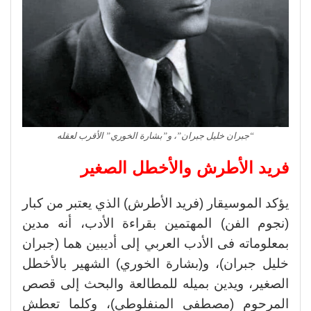
“جبران خليل جبران”، و”بشارة الخوري” الأقرب لعقله
فريد الأطرش والأخطل الصغير
يؤكد الموسيقار (فريد الأطرش) الذي يعتبر من كبار
(نجوم الفن) المهتمين بقراءة الأدب، أنه مدين
بمعلوماته فى الأدب العربي إلى أديبين هما (جبران
خليل جبران)، و(بشارة الخوري) الشهير بالأخطل
الصغير، ويدين بميله للمطالعة والبحث إلى قصص
المرحوم (مصطفى المنفلوطي)، وكلما تعطش