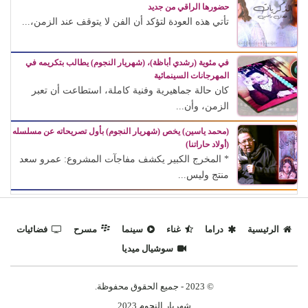
حضورها الراقي من جديد
تأتي هذه العودة لتؤكد أن الفن لا يتوقف عند الزمن،...
في مئوية (رشدي أباظة)، (شهريار النجوم) يطالب بتكريمه في
المهرجانات السينمائية
كان حالة جماهيرية وفنية كاملة، استطاعت أن تعبر
الزمن، وأن...
(محمد ياسين) يخص (شهريار النجوم) بأول تصريحاته عن مسلسله
(أولاد حاراتنا)
* المخرج الكبير يكشف مفاجآت المشروع: عمرو سعد
منتج وليس...
الرئيسية
دراما
غناء
سينما
مسرح
فضائيات
سوشيال ميديا
© 2023 - جميع الحقوق محفوظة.
شهريار النجوم 2023