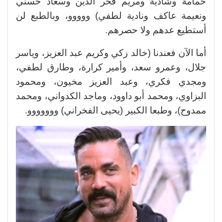
حمامة وشادية ومريم فخر الدين وسعاد حسني
ونعيمة عاكف ونادية لطفي) ووووو، وبالطبع لن
أستطيع عدهم ولا حصرهم.
أما الآن فعندنا (خالد زكي وكريم عبد العزيز، وياسر
جلال، وعمرو سعد، وأمير كرارة، وطارق لطفي،
ومجدي فكري، وعبد العزيز مخيون، ومحمود
البزاوي، ومحمد أبو داوود، وماجد الكدواني، ومحمد
ممدوح)، وطبعا الكبير (يحيى الفخراني) ووووووو.