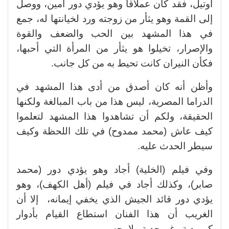
أوتيل، فقد كان عملاقا وهو يؤدي دور أمين، ووصل
إلى القمة وهو يثأر من زوجته ورد لخيانتها له، جمع
في هذا المشهد بين الحب والضعف والقوة
والإصرار، تخيلوا هو يثأر من المرأة التي أحبها،
فكأن النيران كانت تحيط به من كل جانب.
وأظن أنه كان أصدق من أدى هذا المشهد في
الدراما المصرية، ليس هذا من باب المبالغة ولكنها
الحقيقة، ولكم أن تشاهدوا هذا المشهد لتعلموا
كيف عاش (محمد ممدوح) في تلك اللحظة وكيف
سيطر الحدث عليه.
وفي فيلم (الخلية) أجاد وهو يؤدي دور (محمد
صابر)، وكذلك أجاد في فيلم (أهل الكهف)، وهو
يؤدي دور قائد الجيش الذي يخفي إيمانه، إلا أن
الغريب أن هذا الفنان استطاع القيام بأدوار
كوميدية رغم جدية ملامحه.