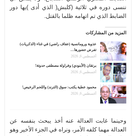
ننسى دوره في ثلاثية (كلبش( الذي أدى )يها دور
الضابط الذي تم اتهامه ظلما بالقتل.
المزيد من المشاركات
عذوبة ورومانسية (عفاف راضي) في غناء (الذكريات)
تفرض حضورها…
أغسطس 6, 2026
برتقان (الأبنودي) وفراولة مصطفى حدوتة!
أغسطس 6, 2026
محمود عطية يكتب: سوق (الترند) واللحم الرخيص!
أغسطس 6, 2026
وحينما غابت العدالة عنه أخذ يبحث بنفسه عن
العدالة مهما كلفه الأمر، ونراه في الجزء الأخير وهو