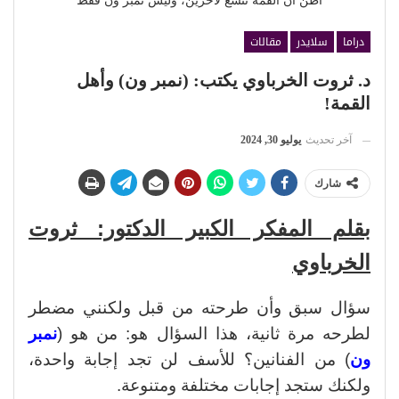
أظن أن القمة تتسع لآحرين، وليس نمبر ون فقط
دراما
سلايدر
مقالات
د. ثروت الخرباوي يكتب: (نمبر ون) وأهل
القمة!
آخر تحديث
يوليو 30, 2024
شارك
بقلم المفكر الكبير الدكتور: ثروت
الخرباوي
سؤال سبق وأن طرحته من قبل ولكنني مضطر
لطرحه مرة ثانية، هذا السؤال هو: من هو (
نمبر
ون
) من الفنانين؟ للأسف لن تجد إجابة واحدة،
ولكنك ستجد إجابات مختلفة ومتنوعة.