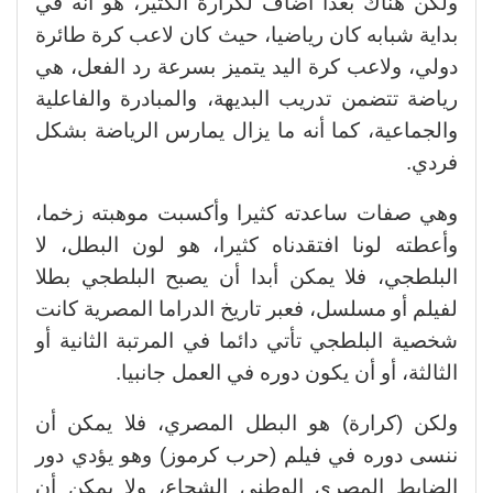
ولكن هناك بُعدا أضاف لكرارة الكثير، هو أنه في
بداية شبابه كان رياضيا، حيث كان لاعب كرة طائرة
دولي، ولاعب كرة اليد يتميز بسرعة رد الفعل، هي
رياضة تتضمن تدريب البديهة، والمبادرة والفاعلية
والجماعية، كما أنه ما يزال يمارس الرياضة بشكل
فردي.
وهي صفات ساعدته كثيرا وأكسبت موهبته زخما،
وأعطته لونا افتقدناه كثيرا، هو لون البطل، لا
البلطجي، فلا يمكن أبدا أن يصبح البلطجي بطلا
لفيلم أو مسلسل، فعبر تاريخ الدراما المصرية كانت
شخصية البلطجي تأتي دائما في المرتبة الثانية أو
الثالثة، أو أن يكون دوره في العمل جانبيا.
ولكن (كرارة) هو البطل المصري، فلا يمكن أن
ننسى دوره في فيلم (حرب كرموز) وهو يؤدي دور
الضابط المصري الوطني الشجاع، ولا يمكن أن