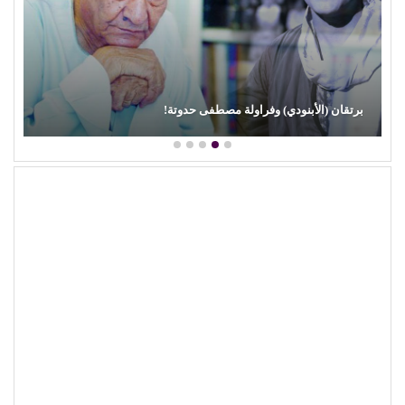
محمود عطية يكتب: سوق (الترند) واللحم الرخيص!