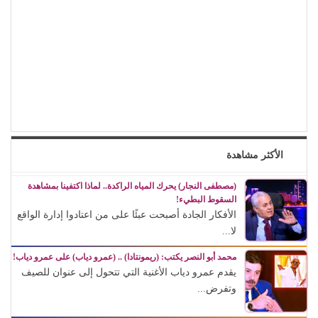
الأكثر مشاهدة
(مصطفى النجار) يحرك المياه الراكدة.. لماذا اكتفينا بمشاهدة
السقوط البطيء!
الأفكار الجادة أصبحت عبئًا على من اعتادوا إدارة الواقع
لا...
محمد أبو النصر يكتب: (ريمونتادا) .. (عمرو دياب) على عمرو دياب!
يقدم عمرو دياب الأغنية التي تتحول إلى عنوان للصيف
وتفرض...