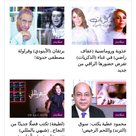
سلايدر
سلايدر
عذوبة ورومانسية (عفاف
برتقان (الأبنودي) وفراولة
راضي) في غناء (الذكريات)
مصطفى حدوتة!
تفرض حضورها الراقي من
جديد
سلايدر
سلايدر
محمود عطية يكتب: سوق
(لطيفة) تكتب فصلًا جديدًا من
(الترند) واللحم الرخيص!
النجاح.. (شبهي بالمللي)