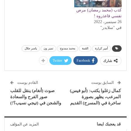
كذب (محمد رمضان) مرض
نفسي فاعذروه !
26 سبتمبر، 2022
في "سلايدر"
أمير كرارة
القمة
محمد ممدوح
نمبر ون
ياسر جلال
Twitter
Facebook
شارك
السابق بوست
القادم بوست
كمال زغلوا يكتب: (أبو فيس)
صوت (أنغام) ينقل للقلب
المرعب، يظهر بصورة
صور الفرح والسعادة
ساخرة في (المسرح) القديم
والشجن في (تيجي نسيب؟!)
قد يعجبك ايضا
المزيد عن المؤلف