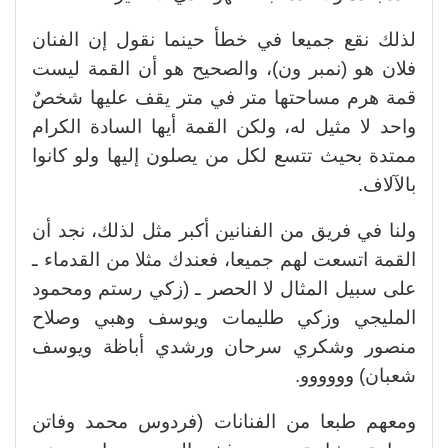
لذلك نقع جميعا في خطأ حينما نقول إن الفنان
فلان هو (نمبر ون)، والصحيح هو أن القمة ليست
قمة هرم مساحتها متر في متر يقف عليها شخصٌ
واحد لا مثيل له، ولكن القمة أيها السادة الكرام
ممتدة بحيث تتسع لكل من يصلون إليها ولو كانوا
بالآلاف.
ولنا في فريق من الفنانين أكبر مثل لذلك، نجد أن
القمة اتسعت لهم جميعا، فعندك مثلا من القدماء ـ
على سبيل المثال لا الحصر ـ (زكي رستم ومحمود
المليجي وزكي طليمات ويوسف وهبي وصلاح
منصور وشكري سرحان ورشدي أباظة ويوسف
شعبان) وووووو.
ومعهم طبعا من الفنانات (فردوس محمد وفاتن