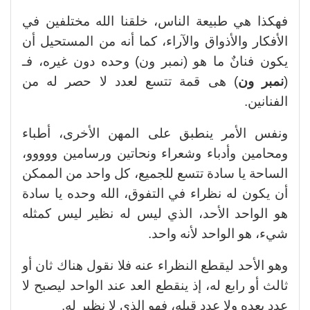
فهكذا هي طبيعة الناس، خلقنا الله مختلفين في
الأفكار والأذواق والآراء، كما أنه من المستحيل أن
يكون فنانٌ ما هو (نمبر ون) وحده دون غيره، فـ
(
نمبر ون
) هى قمة تتسع لعدد لا حصر له من
الفنانين.
ونفس الأمر ينطبق على المهن الأخرى، أطباء
ومحامين وأدباء وشعراء ونحاتين ورسامين ووووو،
الساحة يا سادة تتسع للجميع، كل واحد من الممكن
أن يكون له نظراء في التفوق، الله وحده يا سادة
هو الواحد الأحد، الذي ليس له نظير ليس كمثله
شيء، هو الواحد لأنه واحد.
وهو الأحد ليقطع النظراء عنه فلا نقول هناك ثان أو
ثالث أو رابع له، إذ ينقطع العد عند الواحد ليصبح لا
عدد بعده ولا عدد قبله، فهو الذي لا نظير له.