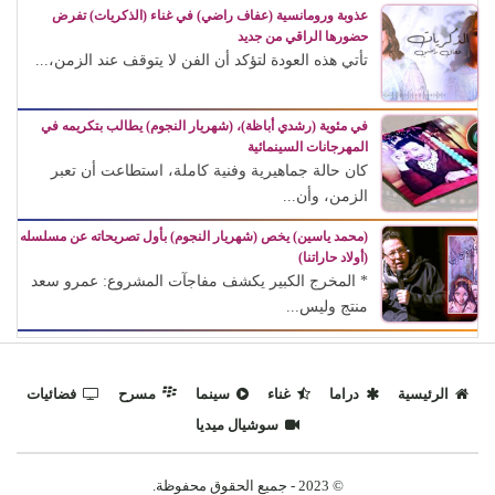
عذوبة ورومانسية (عفاف راضي) في غناء (الذكريات) تفرض
حضورها الراقي من جديد
تأتي هذه العودة لتؤكد أن الفن لا يتوقف عند الزمن،...
في مئوية (رشدي أباظة)، (شهريار النجوم) يطالب بتكريمه في
المهرجانات السينمائية
كان حالة جماهيرية وفنية كاملة، استطاعت أن تعبر
الزمن، وأن...
(محمد ياسين) يخص (شهريار النجوم) بأول تصريحاته عن مسلسله
(أولاد حاراتنا)
* المخرج الكبير يكشف مفاجآت المشروع: عمرو سعد
منتج وليس...
الرئيسية
دراما
غناء
سينما
مسرح
فضائيات
سوشيال ميديا
© 2023 - جميع الحقوق محفوظة.