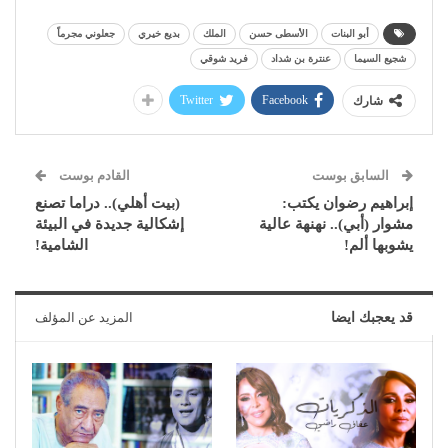
أبو البنات
الأسطى حسن
الملك
بديع خيري
جعلوني مجرماً
شجيع السيما
عنترة بن شداد
فريد شوقي
Twitter
Facebook
شارك
السابق بوست
القادم بوست
إبراهيم رضوان يكتب:
(بيت أهلي).. دراما تصنع
مشوار (أبي).. نهنهة عالية
إشكالية جديدة في البيئة
يشوبها ألم!
الشامية!
قد يعجبك ايضا
المزيد عن المؤلف