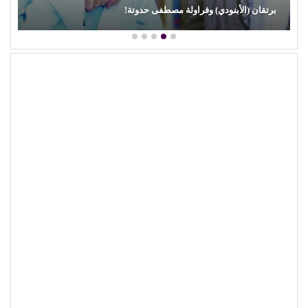
محمود عطية يكتب: سوق (الترند) واللحم الرخيص!