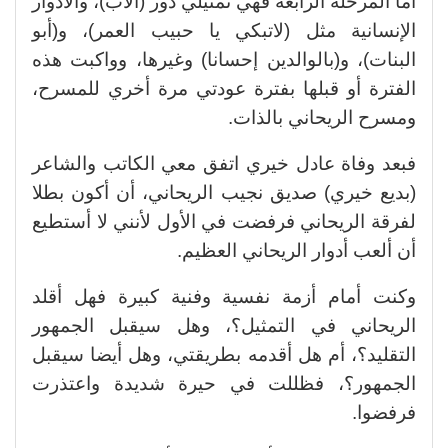
أما المرحلة الرابعة فهي تمثيلي دور (الأب)، والأدوار
الإنسانية مثل (لاتبكي يا حبيب العمر)، و(أبو
البنات)، و(بالوالدين إحسانا) وغيرها، وواكبت هذه
الفترة أو قبلها بفترة عودتي مرة أخري للمسرح،
ومسرح الريحاني بالذات.
فبعد وفاة عادل خيري اتفق معي الكاتب والشاعر
(بديع خيري) صديق نجيب الريحاني، أن أكون بطلا
لفرقة الريحاني فرفضت في الأول لأنني لا أستطيع
أن ألعب أدوار الريحاني العظيم.
وكنت أمام أزمة نفسية وفنية كبيرة فهل أقلد
الريحاني في التمثيل؟، وهل سيقبل الجمهور
التقليد؟، أم هل أقدمه بطريقتي، وهل أيضا سيقبل
الجمهور؟، فظللت في حيرة شديدة واعتذرت
فرفضوا.