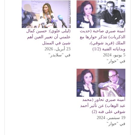
أمينة صبري صاحبة (حديث
(ليلى علوي): حسين كمال
الذكريات) تتذكر حوارها مع
علمني أن تعبير العين أهم
الملك (فريد شوقي)،
شيئ في الممثل
وبداياته الفنية (1/2)
23 أبريل، 2026
5 يونيو، 2024
في "سلايدر"
في "حوار"
أمينة صبري تحاور (محمد
عبد الوهاب) عن تأثير أحمد
شوقي على فنه (2)
19 سبتمبر، 2024
في "حوار"