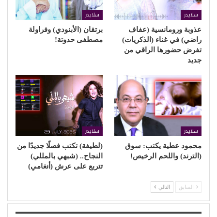
سلايدر
سلايدر
عذوبة ورومانسية (عفاف
برتقان (الأبنودي) وفراولة
راضي) في غناء (الذكريات)
مصطفى حدوتة!
تفرض حضورها الراقي من
جديد
سلايدر
سلايدر
محمود عطية يكتب: سوق
(لطيفة) تكتب فصلًا جديدًا من
(الترند) واللحم الرخيص!
النجاح.. (شبهي بالمللي)
تتربع على عرش (أنغامي)
السابق
التالي