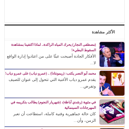
الأكثر مشاهدة
(مصطفى النجار) يحرك المياه الراكدة.. لماذا اكتفينا بمشاهدة
السقوط البطيء!
الأفكار الجادة أصبحت عبئًا على من اعتادوا إدارة الواقع
لا...
محمد أبو النصر يكتب: (ريمونتادا) .. (عمرو دياب) على عمرو دياب!
يقدم عمرو دياب الأغنية التي تتحول إلى عنوان للصيف
وتفرض...
في مئوية (رشدي أباظة)، (شهريار النجوم) يطالب بتكريمه في
المهرجانات السينمائية
كان حالة جماهيرية وفنية كاملة، استطاعت أن تعبر
الزمن، وأن...