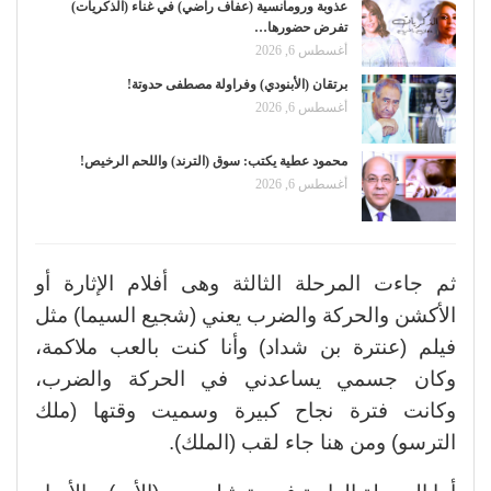
عذوبة ورومانسية (عفاف راضي) في غناء (الذكريات)
تفرض حضورها…
أغسطس 6, 2026
برتقان (الأبنودي) وفراولة مصطفى حدوتة!
أغسطس 6, 2026
محمود عطية يكتب: سوق (الترند) واللحم الرخيص!
أغسطس 6, 2026
ثم جاءت المرحلة الثالثة وهى أفلام الإثارة أو
الأكشن والحركة والضرب يعني (شجيع السيما) مثل
فيلم (عنترة بن شداد) وأنا كنت بالعب ملاكمة،
وكان جسمي يساعدني في الحركة والضرب،
وكانت فترة نجاح كبيرة وسميت وقتها (ملك
الترسو) ومن هنا جاء لقب (الملك).