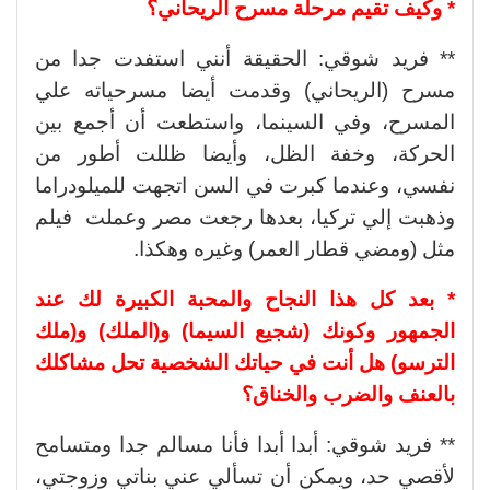
* وكيف تقيم مرحلة مسرح الريحاني؟
** فريد شوقي: الحقيقة أنني استفدت جدا من
مسرح (الريحاني) وقدمت أيضا مسرحياته علي
المسرح، وفي السينما، واستطعت أن أجمع بين
الحركة، وخفة الظل، وأيضا ظللت أطور من
نفسي، وعندما كبرت في السن اتجهت للميلودراما
وذهبت إلي تركيا، بعدها رجعت مصر وعملت فيلم
مثل (ومضي قطار العمر) وغيره وهكذا.
* بعد كل هذا النجاح والمحبة الكبيرة لك عند
الجمهور وكونك (شجيع السيما) و(الملك) و(ملك
الترسو) هل أنت في حياتك الشخصية تحل مشاكلك
بالعنف والضرب والخناق؟
** فريد شوقي: أبدا أبدا فأنا مسالم جدا ومتسامح
لأقصي حد، ويمكن أن تسألي عني بناتي وزوجتي،