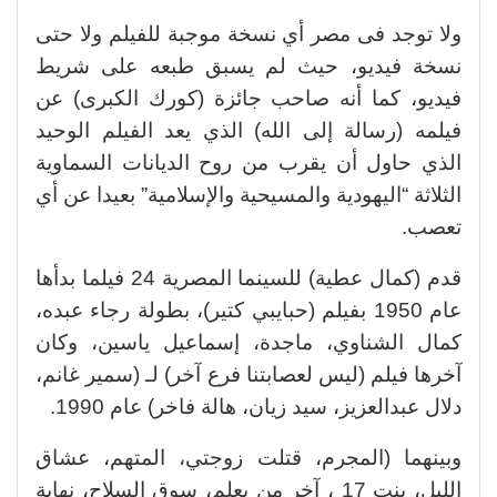
ولا توجد فى مصر أي نسخة موجبة للفيلم ولا حتى
نسخة فيديو، حيث لم يسبق طبعه على شريط
فيديو، كما أنه صاحب جائزة (كورك الكبرى) عن
فيلمه (رسالة إلى الله) الذي يعد الفيلم الوحيد
الذي حاول أن يقرب من روح الديانات السماوية
الثلاثة “اليهودية والمسيحية والإسلامية” بعيدا عن أي
تعصب.
قدم (كمال عطية) للسينما المصرية 24 فيلما بدأها
عام 1950 بفيلم (حبايبي كتير)، بطولة رجاء عبده،
كمال الشناوي، ماجدة، إسماعيل ياسين، وكان
آخرها فيلم (ليس لعصابتنا فرع آخر) لـ (سمير غانم،
دلال عبدالعزيز، سيد زيان، هالة فاخر) عام 1990.
وبينهما (المجرم، قتلت زوجتي، المتهم، عشاق
الليل، بنت 17 ، آخر من يعلم، سوق السلاح، نهاية