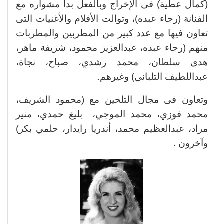
(كمال عطية) فى الإخراج وبالفعل بدأ مشواره مع
الفنانة (رجاء عبده)، وتوالت الأفلام والأغنيات التى
تعاون فيها مع عدد كبير من المطربين والمطربات
منهم (رجاء عبده، عبدالعزيز محمود، شريفة ماهر،
هدى سلطان، محمد رشدي، صباح، نجاة،
عبداللطيف التلباني) وغيرهم.
وتعاون فى مجال التلحين مع (محمود الشريف،
محمد فوزي، محمد الموجي، بليغ حمدي، منير
مراد، عبدالعظيم محمد، أندريا رايدار، حلمي بكر)
وآخرون .