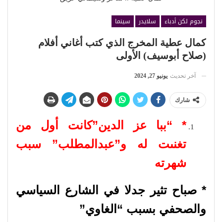
نجوم لكن أدباء
سلايدر
سينما
كمال عطية المخرج الذي كتب أغاني أفلام
(صلاح أبوسيف) الأولى
آخر تحديث
يونيو 27, 2024
شارك
* “ببا عز الدين”كانت أول من
تغنىت له و”عبدالمطلب” سبب
شهرته
* صباح تثير جدلا في الشارع السياسي
والصحفي بسبب “الغاوي”