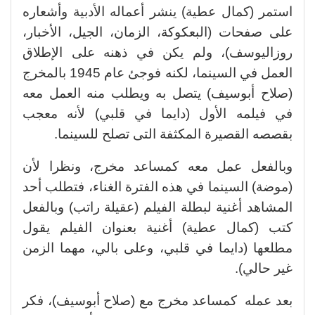
استمر (كمال عطية) ينشر أعماله الأدبية وأشعاره
على صفحات (البعكوكة، الزمان، الجيل، الأخبار،
روزاليوسف)، ولم يكن في ذهنه على الإطلاق
العمل في السينما، لكنه فوجئ عام 1945 بالمخرج
(صلاح أبوسيف) يتصل به ويطلب منه العمل معه
في فيلمه الأول (دايما في قلبي) لأنه معجب
بقصصه القصيرة المكثفة التى تصلح للسينما.
وبالفعل عمل معه كمساعد مخرج، ونظرا لأن
(موضة) السينما في هذه الفترة الغناء، فتطلب أحد
المشاهد أغنية لبطلة الفيلم (عقيلة راتب) وبالفعل
كتب (كمال عطية) أغنية بعنوان الفيلم يقول
مطلعها (دايما في قلبي، وعلى بالي، مهما الزمن
غير حالي).
بعد عمله كمساعد مخرج مع (صلاح أبوسيف)، فكر