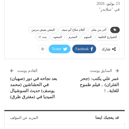
23 يوليو، 2026
في "سلايدر"
آخر من يعلم
أفلام صلاح أبو سيف
البعض يعيش مرتين
الشوارع الخلفية
المتهم
المجرم
المعتوه
بنت 17
Twitter
Facebook
شارك
السابق بوست
القادم بوست
عمر علي يكتب: (جحر
بعد نجاحه في دور (صهبان)
الفئران) .. فيلم طموح
في الحشاشين (محمد
للغاية.. !
يوسف) حديث السوشيال
الميديا في (مفترق طرق)
قد يعجبك ايضا
المزيد عن المؤلف