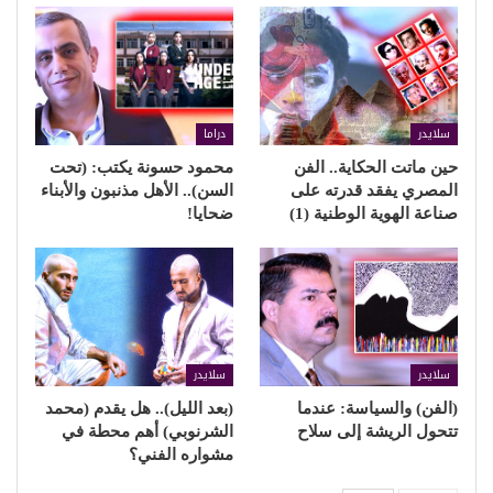
سلايدر
دراما
حين ماتت الحكاية.. الفن
محمود حسونة يكتب: (تحت
المصري يفقد قدرته على
السن).. الأهل مذنبون والأبناء
صناعة الهوية الوطنية (1)
ضحايا!
سلايدر
سلايدر
(الفن) والسياسة: عندما
(بعد الليل).. هل يقدم (محمد
تتحول الريشة إلى سلاح
الشرنوبي) أهم محطة في
مشواره الفني؟