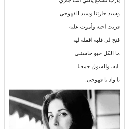
يارب تسمع ياللي انت جاري
وسيد حارتنا وسيد القهوجي
قربت أحبه وأموت عليه
فتح لي قلبه اقفله ليه
ما الكل حبو حاستنى
ايه، والشوق جمعنا
يا واد يا قهوجي.