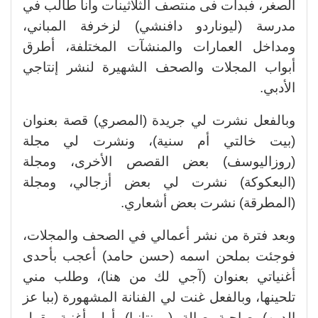
الصغر، فبدأت فى منتصف الثلاثينات وأنا طالب في
مدرسة (ليوناردو دافنشي) لزخرفة المباني،
ومداخل العمارات والمنشآت المختلفة، أطرق
أبواب المجلات والصحف الشهيرة لنشر إنتاجي
الأدبي.
وبالفعل نشرت لي جريدة (المصري) قصة بعنوان
(بيت خالتي أم سنية)، ونشرت لي مجلة
(روزاليوسف) بعض القصص الأخرى، ومجلة
(البعكوكة) نشرت لي بعض أزجالي، ومجلة
(المطرقة) نشرت بعض أشعاري.
وبعد فترة من نشر أعمالي في الصحف والمجلات،
فوجئت بملحن اسمه (حسن حامد) أعجب بأحدى
أغنياتي بعنوان (آجي لك من هنا)، وطلب مني
تلحينها، وبالفعل غنت لي الفنانة المشهورة (ببا عز
الدين) صاحبة صالة (برينتانيا) أول أغنية يقول