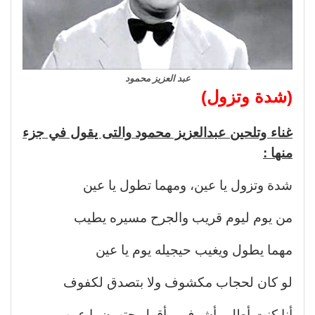
عبد العزيز محمود
(شدة وتزول)
غناء وتلحين عبدالعزيز محمود والتى يقول في جزء
منها :
شدة وتزول يا عين، ومهما تطول يا عين
من يوم ليوم قريب والجرح مسيره يطيب
مهما يطول ويغيب حيجيله يوم يا عين
لو كان لحجاب مكشوف ولا بتصدق لكفوف
أنا كنت أطل وأشوف، وأقول حتهون يا عين