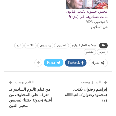
محمود حسونة يكتب: فنانون
ماتت ضمائرهم في (غزة)!
3 نوفمبر، 2023
في "سلايدر"
(محكمة العدل الدولية)
الجارديان
ريد برودي
غالانت
غزة
لموند
نيتنياهو
Twitter
Facebook
شارك
السابق بوست
القادم بوست
إبراهيم رضوان يكتب:
من فيلم (اليوم السادس)..
(محمود رضوان).. انتبااااااه
تعرف على المحذوف من
(2)
أغنية (حدوتة حتتنا) لمحسن
محيي الدين