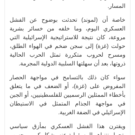
المسار.
خاصة أن (لموند) تحدثت بوضوح عن الفشل
العسكري اليوم، وما خلفه من خسائر بشرية
مروعة، كان نتيجة للاستراتيجية الإسرائيلية التي
حولت (غزة) إلى سجن ضخم في الهواء الطلق،
ومسرح لحروب متكررة تمثل الحرب الحالية
ذروتها، بعد أن سهلتها السلبية الدولية المجرمة.
سواء كان ذلك بالتسامح في مواجهة الحصار
المفروض على (غزة)، أو الضعف في ما يتعلق
بأخطاء الممثلين الرسميين للفلسطينيين، أو الجبن
في مواجهة الجذام المتمثل في الاستيطان
الإسرائيلي في الضفة الغربية.
ويقترن هذا الفشل العسكري بمأزق سياسي
يتحمل نتنياهو المسؤولية عنه بشكل كبير – حسب