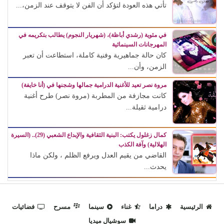
تأتي هذه العودة لتؤكد أن الفن لا يتوقف عند الزمن،...
في مئوية (رشدي أباظة)، (شهريار النجوم) يطالب بتكريمه في
المهرجانات السينمائية
كان حالة جماهيرية وفنية كاملة، استطاعت أن تعبر
الزمن، وأن...
مروة نصر تعيد للأغنية الدرامية جمالها وشجنها في (أنا خايفة)
كانت مجازفة من المطربة (مروة نصر) طرح أغنية
درامية ثقيلة...
كمال زغلول يكتب: البنية الثقافية والإبداع الشعبي (29).. (السيرة
الهلالية) وآفة الكذب
القاضي من يقيم العدل ويرفع الظلم ، ولكن ماذا
يحدث...
الرئيسية
دراما
غناء
سينما
مسرح
فضائيات
سوشيال ميديا