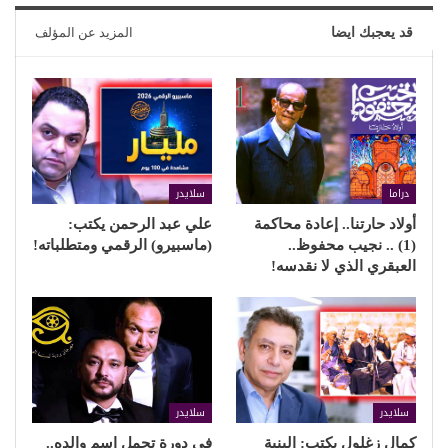
قد يعجبك ايضا
المزيد عن المؤلف
دراما
سلايدر
أولاد حارتنا.. إعادة محاكمة
علي عبد الرحمن يكتب:
(1) .. نجيب محفوظ..
(ماسبيرو) الرقمي ومتطلباته!
العبقري الذي لا نقدسه!
سلايدر
سلايدر
كمال زغلول يكتب: البنية
في دورة تحمل اسم والده..