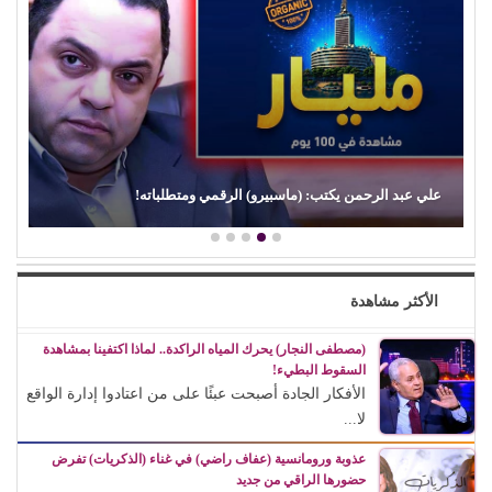
كمال زغلول يكتب: البنية الثقافية والإبداع الشعبي (30).. شاعر
السيرة الهلالية..…
الأكثر مشاهدة
(مصطفى النجار) يحرك المياه الراكدة.. لماذا اكتفينا بمشاهدة
السقوط البطيء!
الأفكار الجادة أصبحت عبئًا على من اعتادوا إدارة الواقع
لا...
عذوبة ورومانسية (عفاف راضي) في غناء (الذكريات) تفرض
حضورها الراقي من جديد