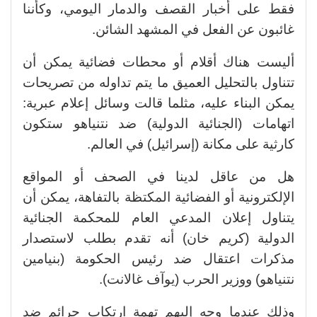
فقط على أخبار القصف والدمار اليومي، وكأننا
غائبون عن الفعل في المشهد الشائن.
أليست هناك أقلام أو محطات فضائية يمكن أن
تتناول بالتحليل العميق ما يتم تداوله من تصريحات
يمكن البناء عليه، مثلما قالت وسائل إعلام عبرية:
اتهامات (الجنائية الدولية) ضد نتنياهو ستكون
كارثية على مكانة (إسرائيل) في العالم.
هل من عاقل لدينا في الصحف أو المواقع
الإلكترونية أو الفضائية المكتظة بالتفاهة، يمكن أن
يتناول إعلان المدعي العام للمحكمة الجنائية
الدولية (كريم خان) أنه تقدم بطلب لاستصدار
مذكرات اعتقال ضد رئيس الحكومة (بنيامين
نتنياهو) ووزير الحرب (يوآف غالانت).
وذلك عندما وجه إليهم تهمة ارتكاب جرائم ضد