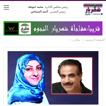
رئيس مجلس الادارة :
محمد حبوشة
رئيس التحرير :
أحمد السماحي
الصفحة الرئيسية
سلايدر