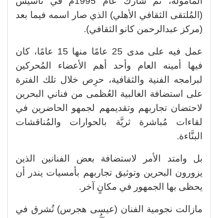
المأمولة، ثم شارك عام 1995م في تأسيس
(المُلتقى الثقافي الأهلي) الذي صار اسمه فيما بعد
(مركز عبدالرحمن كانو الثقافي).
عمل فيه على مدى 25 عامًا منها 15 عامًا، كان
فيها أمينه العام وأحد أهم الأعضاء المُحركين
لبرامجه الفنية والثقافية، حرِص خلال تلك الفترة
على استضافة الغالبية العُظمى من فناني البحرين
لاحتضان تجاربهم وتقديمهم لجمهو الحاضرين في
لقاءات مُباشرة ثريَّة بالحوارات والمُناقشات
البنَّاءة.
بل وامتد الأمر لاستضافة بعض الفنانين الذين
يزورون البحرين وتوثيق تجاربهم بأمسيات يندر أن
يحظى بها الجمهور في مكانٍ آخر.
مازالت نجومية الفنان (عيسى هجرس) تُشرق في