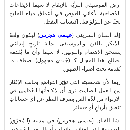
أرض الموسيقى الثريَّة بالإيقاع لا سيما الإيقاعات
المُصاحبة لأغاني الغوص في أعماق مياه الخليج
بحثًا عن اللؤلؤ قبل اكتشاف النفط.
وُلد الفنان البحريني (
عيسى هجرس
) ليكون ولعهُ
المُبكر بالفن والموسيقى بداية تاريخٍ إبداعي
يستحق الاهتمام والتوثيق، لا سيما وأن ما يُقدمه
لصالح هذا المجال كـ (جُندي مجهول) أضعاف ما
يُقدمه تحت أضواء الظهور.
ربما لأن شخصيته التي تؤثِر التواضع بجانب الإكثار
من العمل الصامت ترى أن مُكافأتها العُظمى في
الارتواء من لذّة الفن بصرف النظر عن أي حساباتٍ
تتعلق بأرباحٍ أو خسائر.
نشأ الفنان (عيسى هجرس) في مدينة (المُحرَّق)
البحرينية التي امتازت بإنجاب أجيالٍ من المُبدعين