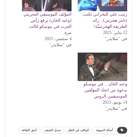
زينب علي البحراني تكتب:
المؤلف الموسيقي البحريني
(تامر هجرس).. رائد
(وحيد الخان) يرفع رأس
الطريقة الهجرسيَّة!
العرب في موسكو لثالث
22 يناير، 2025
مرة.
في "سلايدر"
4 سبتمبر، 2025
في "سلايدر"
وحيد الخان .. في موسكو
بدعوة من اتحاد المؤلفين
الموسيقيين الروس
14 يونيو، 2023
في "سلايدر"
أصالة الموهبة
الواقف في الظل
صدق الشغف
عُمق الثقافة