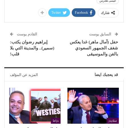
عيسى هجرس
Twitter
Facebook
شارك
السابق بوست
القادم بوست
حفل (آمال ماهر) غدا يعكس
إبراهيم رضوان يكتب:
شغف الجمهور السعودي
(سمير).. والمدينة التي بلا
بالفن والموسيقى
قلب!
قد يعجبك ايضا
المزيد عن المؤلف
سلايدر
دراما