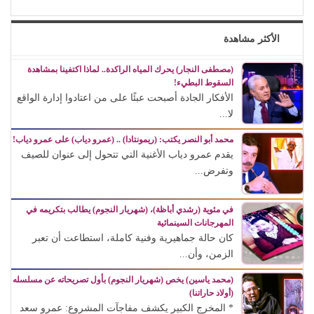
الأكثر مشاهدة
(مصطفى النجار) يحرك المياه الراكدة.. لماذا اكتفينا بمشاهدة
السقوط البطيء!
الأفكار الجادة أصبحت عبئًا على من اعتادوا إدارة الواقع
لا...
محمد أبو النصر يكتب: (ريمونتادا) .. (عمرو دياب) على عمرو دياب!
يقدم عمرو دياب الأغنية التي تتحول إلى عنوان للصيف
وتفرض...
في مئوية (رشدي أباظة)، (شهريار النجوم) يطالب بتكريمه في
المهرجانات السينمائية
كان حالة جماهيرية وفنية كاملة، استطاعت أن تعبر
الزمن، وأن...
(محمد ياسين) يخص (شهريار النجوم) بأول تصريحاته عن مسلسله
(أولاد حاراتنا)
* المخرج الكبير يكشف مفاجآت المشروع: عمرو سعد