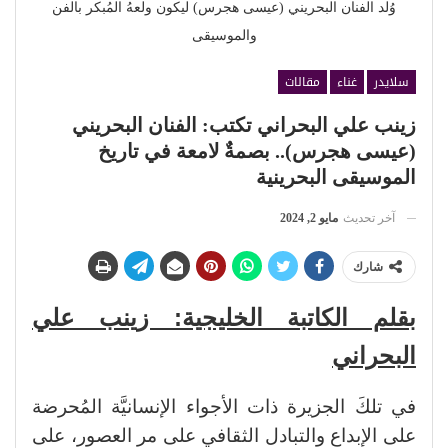
وُلد الفنان البحريني (عيسى هجرس) ليكون ولعهُ المُبكر بالفن
والموسيقى
سلايدر
غناء
مقالات
زينب علي البحراني تكتب: الفنان البحريني
(عيسى هجرس).. بصمةٌ لامعة في تاريخ
الموسيقى البحرينية
آخر تحديث
مايو 2, 2024
شارك
بقلم الكاتبة الخليجية: زينب علي
البحراني
في تلكَ الجزيرة ذات الأجواء الإنسانيَّة المُحرضة
على الإبداع والتبادل الثقافي على مر العصور، على