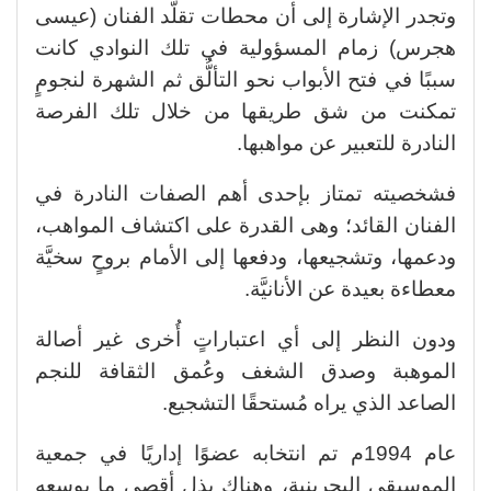
وتجدر الإشارة إلى أن محطات تقلُّد الفنان (عيسى
هجرس) زمام المسؤولية في تلك النوادي كانت
سببًا في فتح الأبواب نحو التألُّق ثم الشهرة لنجومٍ
تمكنت من شق طريقها من خلال تلك الفرصة
النادرة للتعبير عن مواهبها.
فشخصيته تمتاز بإحدى أهم الصفات النادرة في
الفنان القائد؛ وهى القدرة على اكتشاف المواهب،
ودعمها، وتشجيعها، ودفعها إلى الأمام بروحٍ سخيَّة
معطاءة بعيدة عن الأنانيَّة.
ودون النظر إلى أي اعتباراتٍ أُخرى غير أصالة
الموهبة وصدق الشغف وعُمق الثقافة للنجم
الصاعد الذي يراه مُستحقًا التشجيع.
عام 1994م تم انتخابه عضوًا إداريًا في جمعية
الموسيقى البحرينية، وهناك بذل أقصى ما بوسعه