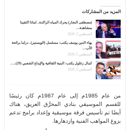
المزيد من المشاركات
(مصطفى النجار) يحرك المياه الراكدة.. لماذا اكتفينا
بمشاهدة…
أغسطس 5, 2026
بهاء الدين يوسف يكتب: مسلسل (الويستيز).. دراما برائحة
الأب…
أغسطس 5, 2026
كمال زغلول يكتب: البنية الثقافية والإبداع الشعبي (29)..…
أغسطس 5, 2026
من عام 1985م إلى عام 1987م كان رئيسًا
للقسم الموسيقي بنادي المحرَّق العريق، هناك
أيضًا تم تأسيس فرقة موسيقية وإعداد برامج تدعم
بزوغ المواهب الفنية وازدهارها.