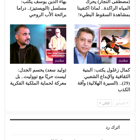
(مصطفى النجار) يحرك
بهاء الدين يوسف يكتب:
المياه الراكدة.. لماذا اكتفينا
مسلسل (الويستيز).. دراما
بمشاهدة السقوط البطيء!
برائحة الأب الروحي
سلايدر
سلايدر
كمال زغلول يكتب: البنية
(وليد سعد) يحسم الجدل:
الثقافية والإبداع الشعبي
ليست حربًا مع تووليت.. بل
(29).. (السيرة الهلالية) وآفة
معركة لحماية الملكية الفكرية
الكذب
السابق
التالي
اترك رد