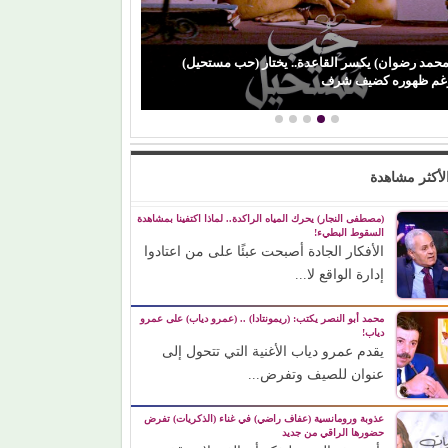
يكسر القاعدة.. يختار (حب مستحيل)
(باميلا نون) تنجو من حادث مأساو
ضيف شرف
ورسالة مؤثرة لوالدتها…
لأكثر مشاهدة
(مصطفى النجار) يحرك المياه الراكدة.. لماذا اكتفينا بمشاهدة
السقوط البطيء!
الأفكار الجادة أصبحت عبئًا على من اعتادوا
إدارة الواقع لا...
محمد أبو النصر يكتب: (ريمونتادا) .. (عمرو دياب) على عمرو
دياب!
يقدم عمرو دياب الأغنية التي تتحول إلى
عنوان للصيف وتفرض...
عذوبة ورومانسية (عفاف راضي) في غناء (الذكريات) تفرض
حضورها الراقي من جديد