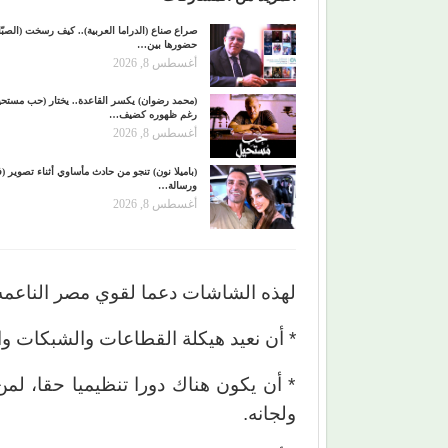
صراع صناع (الدراما العربية).. كيف رسخت (الصبّا
حضورها بين…
أغسطس 8, 2026
(محمد رضوان) يكسر القاعدة.. يختار (حب مستحي
رغم ظهوره كضيف…
أغسطس 8, 2026
(باميلا نون) تنجو من حادث مأساوي أثناء تصوير (ف
ورسالة…
أغسطس 8, 2026
لهذه الشاشات دعما لقوي مصر الناعمه
* أن نعيد هيكلة القطاعات والشبكات والإ
* أن يكون هناك دورا تنظيميا حقا، لمن
ولجانه.