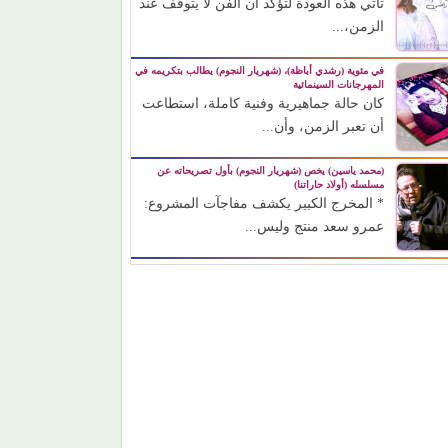
تأتي هذه العودة لتؤكد أن الفن لا يتوقف عند
الزمن،...
في مئوية (رشدي أباظة)، (شهريار النجوم) يطالب بتكريمه في
المهرجانات السينمائية
كان حالة جماهيرية وفنية كاملة، استطاعت
أن تعبر الزمن، وأن...
(محمد ياسين) يخص (شهريار النجوم) بأول تصريحاته عن
مسلسله (أولاد حاراتنا)
* المخرج الكبير يكشف مفاجآت المشروع:
عمرو سعد منتج وليس...