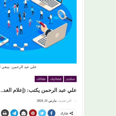
حين ماتت الحكاية.. الفن المصري يفقد قدرته على
صناعة الهوية الوطنية (1)
علي عبد الرحمن: ينبغي أن 
سلايدر
فضائيات
مقالات
علي عبد الرحمن يكتب: (إعلام الغد.. إ
آخر تحديث
مارس 31, 2024
شارك