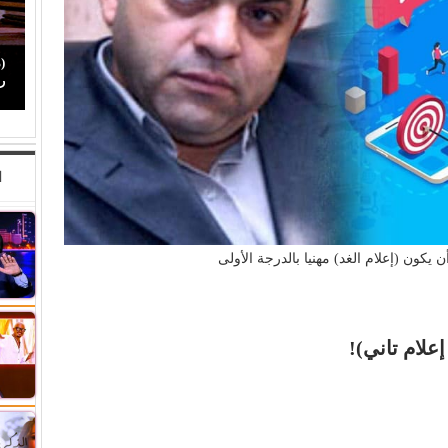
صراع صناع (الدراما العربية).. كيف رسخت (الصبّاح)
(محمد رضوان) 
حضورها بين أبرز صناع الدراما…
رغم ظهوره ك
ا
يكون (إعلام الغد) مهنيا بالدرجة الأولى
علام تاني)!