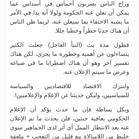
وراح الناس يضربون أخماس في أسداس عما
يمكن أن تعلن عنه الحكومة ولولا أنه بدا في الأمر
ما يشبه الاحتفاء بما سيعلن عنه، لربما ظن الناس
أن هناك حدثا خطراً وخطبا جللا.
فطول مدة بث (النبأ العاجل) جعلت الكثير
يتساءلون عن أهمية وخطورة ما يجرى، لكن هناك
تفسير آخر وهو أن هناك اضطرابا ما في صياغة
وعرض ما سيتم الإعلان عنه.
ولنترك الاقتصاد للاقتصاديين والسياسة
للسياسيين، وليكن حديثنا عن الإعلام والإعلاميين!.
وبكل بساطة فإن ما حدث يؤكد أن الإعلام
الحكومي بعافية حبتين، فلن يحدث ما تم الإعلان
عنه بعد الانتظار الممل أى أثر لدى الجماهير سوى
خليط من اللامبالاة مع قليل من التعجب + ملعقة