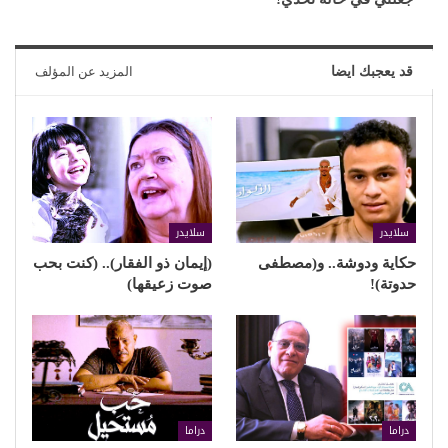
قد يعجبك ايضا
المزيد عن المؤلف
سلايدر
سلايدر
حكاية ودوشة.. و(مصطفى
(إيمان ذو الفقار).. (كنت بحب
حدوتة)!
صوت زعيقها)
دراما
دراما