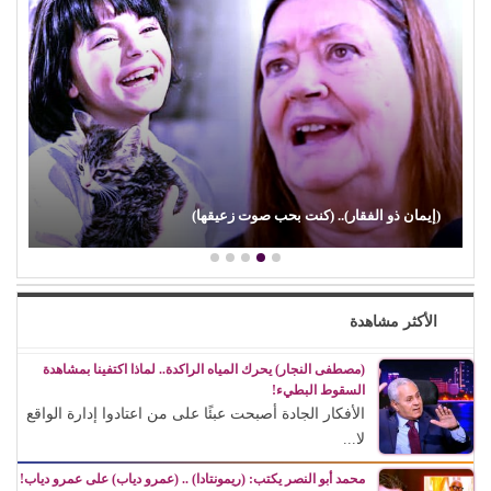
(إيمان ذو الفقار).. (كنت بحب صوت زعيقها)
الأكثر مشاهدة
(مصطفى النجار) يحرك المياه الراكدة.. لماذا اكتفينا بمشاهدة
السقوط البطيء!
الأفكار الجادة أصبحت عبئًا على من اعتادوا إدارة الواقع
لا...
محمد أبو النصر يكتب: (ريمونتادا) .. (عمرو دياب) على عمرو دياب!