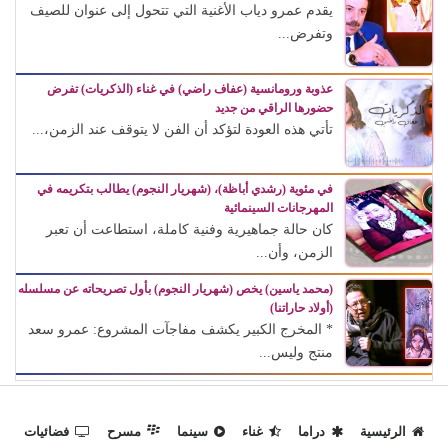
يقدم عمرو دياب الأغنية التي تتحول إلى عنوان للصيف
وتفرض...
عذوبة ورومانسية (عفاف راضي) في غناء (الذكريات) تفرض
حضورها الراقي من جديد
تأتي هذه العودة لتؤكد أن الفن لا يتوقف عند الزمن،...
في مئوية (رشدي أباظة)، (شهريار النجوم) يطالب بتكريمه في
المهرجانات السينمائية
كان حالة جماهيرية وفنية كاملة، استطاعت أن تعبر
الزمن، وأن...
(محمد ياسين) يخص (شهريار النجوم) بأول تصريحاته عن مسلسله
(أولاد حاراتنا)
* المخرج الكبير يكشف مفاجآت المشروع: عمرو سعد
منتج وليس...
الرئيسية
دراما
غناء
سينما
مسرح
فضائيات