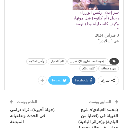
سر إعلان رئيس الوزراء
رحيل (أم كلثوم) قبل موتها،
وكيف كانت ليلة وداع ثومة
؟!
3 فبراير، 2024
في "سلايدر"
الإخوة المستشارين الإعلاميين
النبأ العاجل
رأس الحكمة
سيرة صحافة
كلمة إعلام
Twitter
Facebook
شارك
السابق بوست
القادم بوست
(محمد العبادي): شيخ
(جولة أخيرة).. ثراء درامي
القبيلة في (قضايا من
في الحدث وتداعياته
البادية) و(حرائر البادية)
المبدعة
جعلني في حالة تحدي!