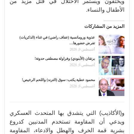
ويختفون ويستمر الاحتلال في قتل مزيد من
الأطفال والنساء.
المزيد من المشاركات
عذوبة ورومانسية (عفاف راضي) في غناء (الذكريات)
تفرض حضورها…
أغسطس 6, 2026
برتقان (الأبنودي) وفراولة مصطفى حدوتة!
أغسطس 6, 2026
محمود عطية يكتب: سوق (الترند) واللحم الرخيص!
أغسطس 6, 2026
و(الأكاذيب) التي يتشدق بها المتحدث العسكري
ويدعي أن المقاومة تستخدم المدنيين كدروع
بشرية قمة الخرف والهطل والادعاء، المقاومة