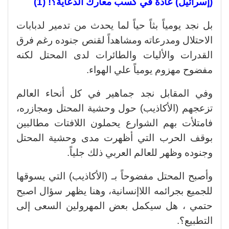
(إسرائيل) عادة في كسب معارك الدعاية؟! (1)
بل نجد يومياً بثاً حياً لما يحدث من تدمير لدبابات
الاحتلال ومدرعاته ومشاهداً لقنص جنوده رغم فرق
القدرات والأليات والطائرات لدى المحتل لكنه
مفضوح مهزوم يومياً علي الهواء.
وفي المقابل نجد جماهير في كل أنحاء العالم
تزعجهم (الأكاذيب) حول وحشية المحتل ومجازره،
فامتلأت بهم الشوارع يحملون اللافتات مطالبين
بوقف الحرب التي أظهرت مدى وحشية المحتل
وجنوده وظهر للعالم العربي ذلك جلياً.
وأصبح المحتل مفضوحاً بـ (الأكاذيب) التي يسوقها
للجميع بجرائمه اللاإنسانية، وهنا يظهر سؤال اصبح
حتمي ، هل سيكمل بعض المهرولين السعى إلى
التطبيع؟.