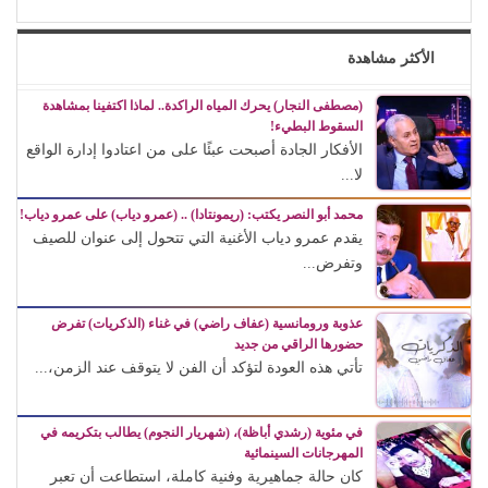
الأكثر مشاهدة
(مصطفى النجار) يحرك المياه الراكدة.. لماذا اكتفينا بمشاهدة
السقوط البطيء!
الأفكار الجادة أصبحت عبئًا على من اعتادوا إدارة الواقع
لا...
محمد أبو النصر يكتب: (ريمونتادا) .. (عمرو دياب) على عمرو دياب!
يقدم عمرو دياب الأغنية التي تتحول إلى عنوان للصيف
وتفرض...
عذوبة ورومانسية (عفاف راضي) في غناء (الذكريات) تفرض
حضورها الراقي من جديد
تأتي هذه العودة لتؤكد أن الفن لا يتوقف عند الزمن،...
في مئوية (رشدي أباظة)، (شهريار النجوم) يطالب بتكريمه في
المهرجانات السينمائية
كان حالة جماهيرية وفنية كاملة، استطاعت أن تعبر