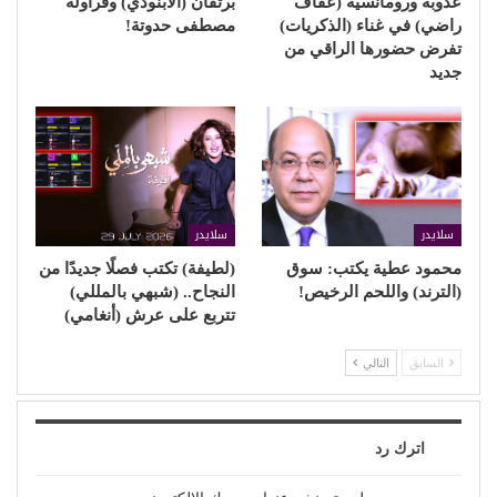
عذوبة ورومانسية (عفاف
برتقان (الأبنودي) وفراولة
راضي) في غناء (الذكريات)
مصطفى حدوتة!
تفرض حضورها الراقي من
جديد
سلايدر
سلايدر
محمود عطية يكتب: سوق
(لطيفة) تكتب فصلًا جديدًا من
(الترند) واللحم الرخيص!
النجاح.. (شبهي بالمللي)
تتربع على عرش (أنغامي)
السابق
التالي
اترك رد