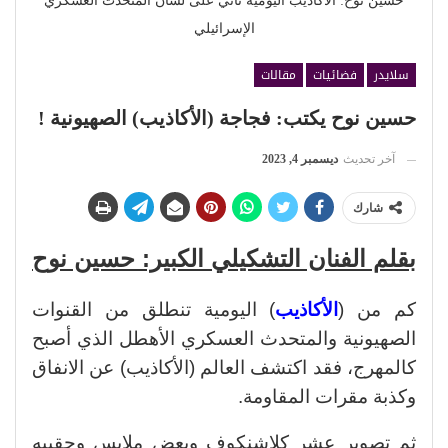
حسين نوح: الأكاذيب اليومية تأتي على لسان المتحدث العسكري
الإسرائيلي
سلايدر
فضائيات
مقالات
حسين نوح يكتب: فجاجة (الأكاذيب) الصهيونية !
آخر تحديث
ديسمبر 4, 2023
شارك
بقلم الفنان التشكيلي الكبير: حسين نوح
كم من (
الأكاذيب
) اليومية تنطلق من القنوات
الصهيونية والمتحدث العسكري الأهطل الذي أصبح
كالمهرج، فقد اكتشف العالم (الأكاذيب) عن الانفاق
وكذبة مقرات المقاومة.
ثم تصوير عشر كلاشنكوف وبعض ملابس وحقيبه