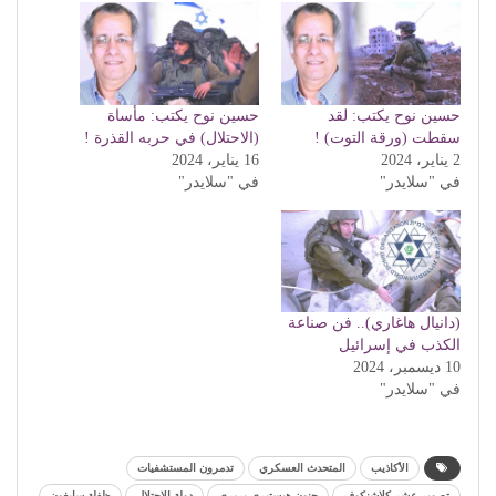
حسين نوح يكتب: لقد
حسين نوح يكتب: مأساة
سقطت (ورقة التوت) !
(الاحتلال) في حربه القذرة !
2 يناير، 2024
16 يناير، 2024
في "سلايدر"
في "سلايدر"
(دانيال هاغاري).. فن صناعة
الكذب في إسرائيل
10 ديسمبر، 2024
في "سلايدر"
الأكاذيب
المتحدث العسكري
تدمرون المستشفيات
تصوير عشر كلاشنكوف
جنون هيستيري بربري
دولة الاحتلال
ظفلة سايغون