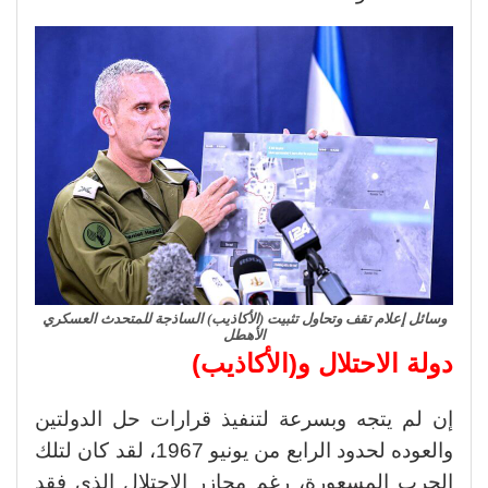
وسائل إعلام تقف وتحاول تثبيت (الأكاذيب) الساذجة للمتحدث العسكري
الأهطل
دولة الاحتلال و(الأكاذيب)
إن لم يتجه وبسرعة لتنفيذ قرارات حل الدولتين
والعوده لحدود الرابع من يونيو 1967، لقد كان لتلك
الحرب المسعورة، رغم مجازر الاحتلال الذي فقد