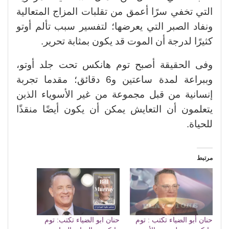
التي تخفي سرًا أعمق من تقلبات المزاج المتعالية
ونفاد الصبر التي يعرضها؛ لتفسير سبب تألم أوتو
كثيرًا لدرجة أن الموت قد يكون بمثابة تحرير.
وفى الحقيقة أصبح توم هانكس تحت جلد أوتو،
وببراعة لمدة ساعتين و6 دقائق؛ مقدما تجربة
إنسانية من قبل مجموعة من غير الأسوياء الذين
يتعلمون أن التعايش يمكن أن يكون أيضًا منقذًا
للحياة.
مرتبط
حنان أبو الضياء تكتب : توم
حنان ابو الضياء تكتب: توم