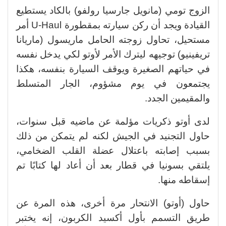
الزوج تومي (مانويل جارسيا رولفو) بالكاد يستطيع
القيادة ويجد أن ركن سيارته بمقطورة U-Haul أمر
مستحيل، تحاول زوجته الحامل ماريسول (ماريانا
تريفينيو) توجيهه ليترك الأمر لأوتو لكي يدخل نفسه
في حياتهم الصغيرة ويوقف السيارة بنفسه، هكذا
يجتمعون في يوم مشؤوم، الجار المتسلط
والمقيمين الجدد.
لدى أوتو ذكريات مؤلمة عن ماضيه قبل سنوات،
حاول التجنيد في الجيش لكنه لم يتمكن من ذلك
بسبب إصابته باعتلال عضلة القلب الضخامي،
يلتقي بسونيا في قطار بعد أن أعاد لها كتابًا تم
إسقاطه منها.
حاول (أوتو) الانتحار مرة أخرى، هذه المرة عن
طريق التسمم بأول أكسيد الكربون، إنه يختبر