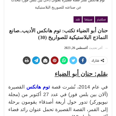
توم هانكس نشر قصة قصيرة بعنوان (آلان بين بلس فور) تتحدث
عن صناعته للصوريخ البلاستيكية
سلايدر
سينما
نقد
حنان أبو الضياء تكتب: توم هانكس الأديب..صانع
النماذج البلاستيكية للصواريخ (30)
آخر تحديث
أغسطس 26, 2023
شارك
بقلم: حنان أبو الضياء
في عام 2014، نُشرت قصة
توم هانكس
القصيرة
(آلان بين بلس فور) في عدد 27 أكتوبر من (مجلة
نيويوركر) تدور حول أربعة أصدقاء يقومون برحلة
إلى القمر، القصة القصيرة تحمل عنوان رائد فضاء