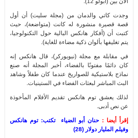
آلان بين (أبولو 12).
وجدت كاتي والدمان من (مجلة سليت) أن أول
قصة قصيرة منشورة له كانت (متواضعة)، حيث
كتبت أن (أفكار هانكس البالية حول التكنولوجيا،
يتم تغليفها بألوان ذكية مضاءة للغاية).
في مقابلة مع مجلة (نيويوركر)، قال هانكس إنه
كان دائمًا مفتونًا بالفضاء، أخبر المجلة أنه صنع
نماذج بلاستيكية للصواريخ عندما كان طفلاً وشاهد
البث المباشر لبعثات الفضاء في الستينيات.
لذلك يعشق توم هانكس تقديم الأفلام المأخوذة
عن نص أدبى.
إقرأ أيضا :
حنان أبو الضياء تكتب: توم هانكس
وفيلم المليار دولار (28)