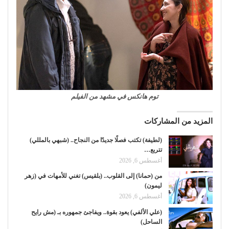
توم هانكس في مشهد من الفيلم
المزيد من المشاركات
(لطيفة) تكتب فصلًا جديدًا من النجاح.. (شبهي بالمللي)
تتربع…
أغسطس 6, 2026
من (حمانا) إلى القلوب.. (بلقيس) تغني للأمهات في (زهر
ليمون)
أغسطس 6, 2026
(علي الألفي) يعود بقوة.. ويفاجئ جمهوره بـ (مش رايح
الساحل)