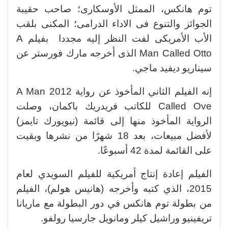
توم هانكس، الممثل الأوسكارى؛ صاحب حقيبة
الجوائز والتنوع فى الاداء الدرامى؛ المكنى بلقب
الأب الأمريكى لفت النظر إليه مجددا بفيلم A
Man Called Otto الذى أخرجه مارك فورستر عن
سيناريو ديفيد ماجي.
إنه الفيلم الثاني المأخوذ عن رواية 2012 A Man
Called Ove للكاتب فريدريك باكمان، وصلت
الرواية المأخوذ منها إلى قائمة (نيويورك تايمز)
لأفضل مبيعات، بعد 18 شهرًا من نشرها وبقيت
على القائمة لمدة 42 أسبوعًا.
الفيلم إعادة إنتاج أمريكية للفيلم السويدي لعام
2015، الذي كتبه وأخرجه (هانيس هولم)، الفيلم
من بطولة توم هانكس في دور البطولة مع ماريانا
تريفينيو وراشيل كيلر ومانويل جارسيا رولفو.