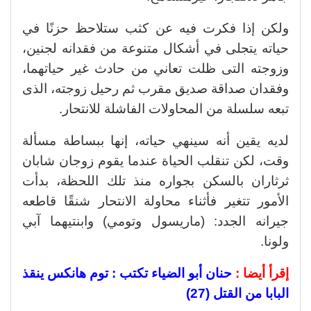
ولكن إذا فكرت فيه عن كثب ستلاحظ حزنًا في
حياته يتجلى في أشكال متنوعة من فقدانه لجنين،
وزوجته التى ظلت تعاني من حادث غير حياتهما،
وفقدان صداقة صديق مقرب ثم رحيل زوجته، الذى
تبعه سلسلة من المحاولات الفاشلة للانتحار.
لديه يقين أنه سينهي حياته، إنها ببساطة مسألة
وقت، لكن تنقلب الحياة عندما يقوم زوجان شابان
ثرثاران بالسكن بجواره منذ تلك اللحظة، بدأت
الأمور تتغير فأثناء محاولة الانتحار شنقًا قاطعه
جيرانه الجدد: (ماريسول وتومي) وابنتيهما آبي
ولونا.
إقرأ أيضا :
حنان أبو الضياء تكتب : توم هانكس ينقذ
البابا من القتل (27)