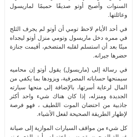
السنوات وأصبح أوتو صديقًا حميمًا لماريسول
وعائلتها.
في أحد الأيام لاحظ تومي أن أوتو لم يجرف الثلج
في ممره دخل ماريسول وتومي منزل أوتو ليجداه
ميتًا بعد أن استسلم لقلبه المتضخم، أقيمت جنازة
حضرها جيرانه.
في رسالة إلى (ماريسول) يقول أوتو إن محاميه
سيمنحها حساباته المصرفية، ويزودها بما يكفي من
المال لرعاية أسرتها، بالإضافة إلى منحها سيارته
الجديدة ومنزله، إذا كان هناك شيء واحد أكثر
جاذبية من احتضان الموت اللطيف ، فهو فرصة
لإظهار الطريقة الصحيحة لفعل الأشياء.
كل شيء من مواقف السيارات الموازية إلى صيانة
غسالة الصحون يقع ضمن اختصاص أوتو الذي عينه