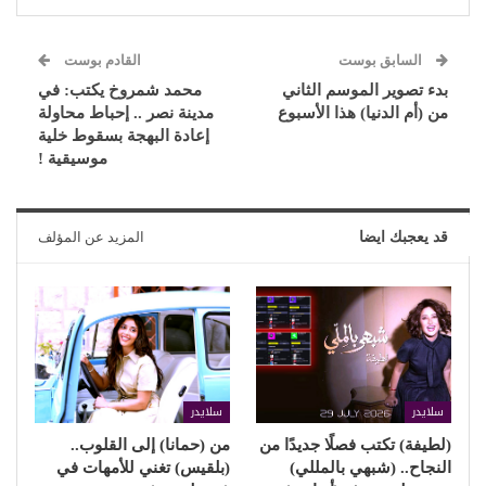
السابق بوست
القادم بوست
بدء تصوير الموسم الثاني
محمد شمروخ يكتب: في
من (أم الدنيا) هذا الأسبوع
مدينة نصر .. إحباط محاولة
إعادة البهجة بسقوط خلية
موسيقية !
قد يعجبك ايضا
المزيد عن المؤلف
سلايدر
سلايدر
(لطيفة) تكتب فصلًا جديدًا من
من (حمانا) إلى القلوب..
النجاح.. (شبهي بالمللي)
(بلقيس) تغني للأمهات في