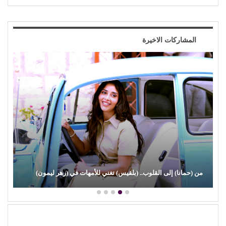
المشاركات الاخيرة
(علي الألفي) يعود بقوة.. ويفاجئ جمهوره بـ (مش رايح الساحل)