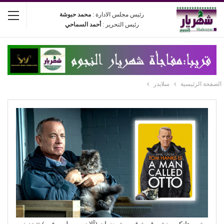
رئيس مجلس الادارة :
محمد حبوشة
رئيس التحرير :
أحمد السماحي
الصفحة الرئيسية
سلايدر