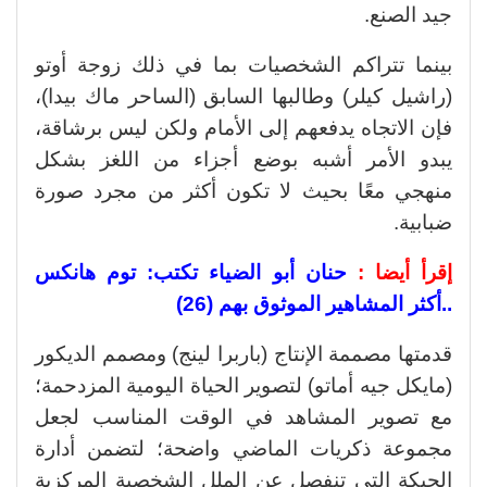
جيد الصنع.
بينما تتراكم الشخصيات بما في ذلك زوجة أوتو
(راشيل كيلر) وطالبها السابق (الساحر ماك بيدا)،
فإن الاتجاه يدفعهم إلى الأمام ولكن ليس برشاقة،
يبدو الأمر أشبه بوضع أجزاء من اللغز بشكل
منهجي معًا بحيث لا تكون أكثر من مجرد صورة
ضبابية.
إقرأ أيضا :
حنان أبو الضياء تكتب: توم هانكس
..أكثر المشاهير الموثوق بهم (26)
قدمتها مصممة الإنتاج (باربرا لينج) ومصمم الديكور
(مايكل جيه أماتو) لتصوير الحياة اليومية المزدحمة؛
مع تصوير المشاهد في الوقت المناسب لجعل
مجموعة ذكريات الماضي واضحة؛ لتضمن أدارة
الحبكة التي تنفصل عن الملل الشخصية المركزية