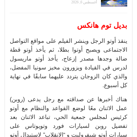
أغسطس 6, 2026
بديل توم هانكس
ينقذ أوتو الرجل وينشر الفيلم على مواقع التواصل
الاجتماعى ويصبح أوتوا بطلا، ثم يأخذ أوتو قطة
ضالة وجدها مصدر إزعاج، يأخذ أوتو ماريسول
لدرس في القيادة ويزورون مخبز سونيا المفضل،
والذي كان الزوجان يتردد عليهما سابقًا في نهاية
كل أسبوع.
هناك أخبرها عن صداقته مع رجل يدعى (روبن)
عمل الاثنان معًا لوضع القواعد والنظام مع أوتو
كرئيس لمجلس جمعية الحي، تباعد الاثنان بعد
تفضيل روبن لسيارات فورد وتويوتاس على
سيارات أوتو شيفروليت و “الانقلاب” لاستبدال أوتو