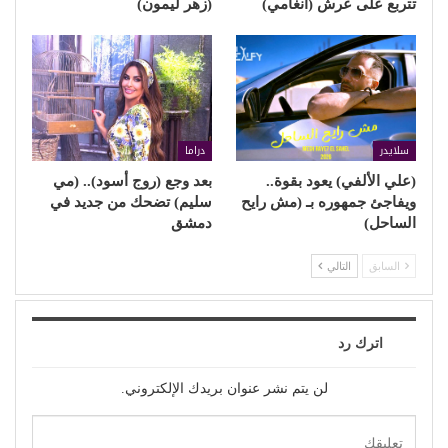
تتربع على عرش (أنغامي)
(زهر ليمون)
سلايدر
دراما
(علي الألفي) يعود بقوة..
بعد وجع (روج أسود).. (مي
ويفاجئ جمهوره بـ (مش رايح
سليم) تضحك من جديد في
الساحل)
دمشق
السابق
التالي
اترك رد
لن يتم نشر عنوان بريدك الإلكتروني.