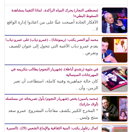
(مصطفى النجار) يحرك المياه الراكدة.. لماذا اكتفينا بمشاهدة
السقوط البطيء!
الأفكار الجادة أصبحت عبئًا على من اعتادوا إدارة الواقع
لا...
محمد أبو النصر يكتب: (ريمونتادا) .. (عمرو دياب) على عمرو دياب!
يقدم عمرو دياب الأغنية التي تتحول إلى عنوان للصيف
وتفرض...
في مئوية (رشدي أباظة)، (شهريار النجوم) يطالب بتكريمه في
المهرجانات السينمائية
كان حالة جماهيرية وفنية كاملة، استطاعت أن تعبر
الزمن، وأن...
(محمد ياسين) يخص (شهريار النجوم) بأول تصريحاته عن مسلسله
(أولاد حاراتنا)
* المخرج الكبير يكشف مفاجآت المشروع: عمرو سعد
منتج وليس...
كمال زغلول يكتب: البنية الثقافية والإبداع الشعبي (29).. (السيرة