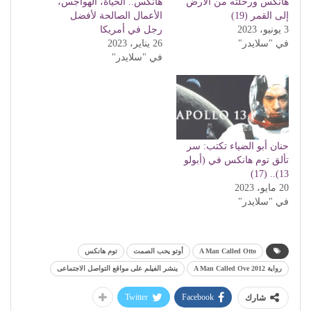
هانكس ورحلته من الأرض
هانكس.. الحياة، الهواجس،
إلى القمر (19)
الأعمال الصالحة لأفضل
3 يونيو، 2023
رجل في أمريكا
في "سلايدر"
26 يناير، 2023
في "سلايدر"
حنان أبو الضياء تكتب: سر
تألق توم هانكس في (أبولو
13).. (17)
20 مايو، 2023
في "سلايدر"
A Man Called Otto
أوتو يحب الصمت
توم هانكس
رواية 2012 A Man Called Ove
ينشر الفيلم على مواقع التواصل الاجتماعى
Twitter
Facebook
شارك