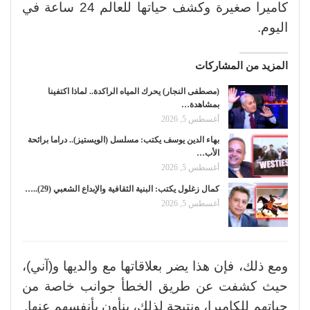
كاميرا صغيرة وكشف حياتها للعالم 24 ساعة في
اليوم.
المزيد من المشاركات
(مصطفى النجار) يحرك المياه الراكدة.. لماذا اكتفينا
بمشاهدة…
أغسطس 5, 2026
بهاء الدين يوسف يكتب: مسلسل (الويستيز).. دراما برائحة
الأب…
أغسطس 5, 2026
كمال زغلول يكتب: البنية الثقافية والإبداع الشعبي (29)..…
أغسطس 5, 2026
ومع ذلك، فإن هذا يضر بعلاقاتها مع والديها و(آني)،
حيث كشفت عن طريق الخطأ جوانب خاصة من
حياتهم للكاميرا، ونتيجة لذلك، ينأون بأنفسهم عنها.