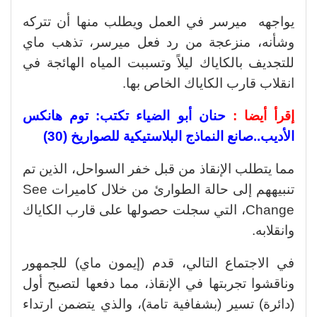
يواجهه ميرسر في العمل ويطلب منها أن تتركه
وشأنه، منزعجة من رد فعل ميرسر، تذهب ماي
للتجديف بالكاياك ليلاً وتسببت المياه الهائجة في
انقلاب قارب الكاياك الخاص بها.
إقرأ أيضا :
حنان أبو الضياء تكتب: توم هانكس
الأديب..صانع النماذج البلاستيكية للصواريخ (30)
مما يتطلب الإنقاذ من قبل خفر السواحل، الذين تم
تنبيههم إلى حالة الطوارئ من خلال كاميرات See
Change، التي سجلت حصولها على قارب الكاياك
وانقلابه.
في الاجتماع التالي، قدم (إيمون ماي) للجمهور
وناقشوا تجربتها في الإنقاذ، مما دفعها لتصبح أول
(دائرة) تسير (بشفافية تامة)، والذي يتضمن ارتداء