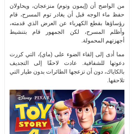
من الواضح أن (إيمون وتوم) منزعجان، ويحاولان
حفظ ماء الوجه قبل أن يغادر توم المسرح، قام
رؤساؤها بقطع الكهرباء عن العرض الذي قدمته،
وأظلم المسرح، لكن الجمهور قام بتنشيط
أجهزتهم المحمولة.
مما أدى إلى إلقاء الضوء على (ماي)، التي كررت
دعوتها للشفافية. عادت لاحقًا إلى التجديف
بالكاياك، دون أن تزعجها الطائرات بدون طيار التي
تلاحقها.