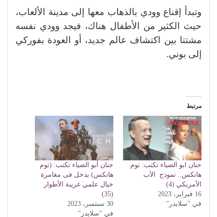
وتبدأ إقناع وودي بالذهاب معها إلى مدينة الألعاب،
حيث الكثير من الأطفال هناك، فيجد وودي نفسه
مشتتا بين اكتشاف عالم جديد، أو العودة بفوركي
إلى بوني.
مرتبط
حنان ابو الضياء تكتب: توم
حنان أبو الضياء تكتب: (توم
هانكس.. نموذج الأب
هانكس) يدخل فى مغامرة
الأمريكي (4)
خيال علمي غريبة الأطوار
16 فبراير، 2023
(35)
في "سلايدر"
30 سبتمبر، 2023
في "سلايدر"