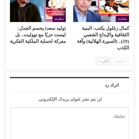
سلايدر
سلايدر
كمال زغلول يكتب: البنية
(وليد سعد) يحسم الجدل:
الثقافية والإبداع الشعبي
ليست حربًا مع تووليت.. بل
(29).. (السيرة الهلالية) وآفة
معركة لحماية الملكية الفكرية
الكذب
السابق
التالي
اترك رد
لن يتم نشر عنوان بريدك الإلكتروني.