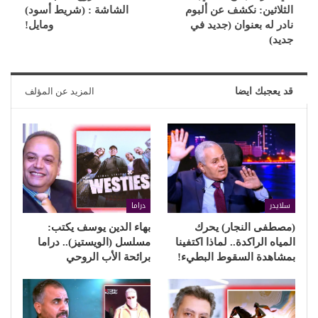
الثلاثين: نكشف عن ألبوم
الشاشة : (شريط أسود)
نادر له بعنوان (جديد في
ومايل!
جديد)
قد يعجبك ايضا
المزيد عن المؤلف
سلايدر
دراما
(مصطفى النجار) يحرك
بهاء الدين يوسف يكتب:
المياه الراكدة.. لماذا اكتفينا
مسلسل (الويستيز).. دراما
بمشاهدة السقوط البطيء!
برائحة الأب الروحي