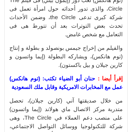
(توم هانكس) لعب دور (إيمون بيلي) فى فيلم The
Circle، والذى تدور أحداثه حول امرأة تعمل فى
شركة كبرى تدعى the Circle، وضمن الأحداث
تحدث بعض التوترات بعد أن تتورط هى فى
التعامل مع شخص غامض.
والفيلم من إخراج جيمس بونصولد و بطولة و إنتاج
(توم هانكس)، ويشاركه البطولة (إيما واتسون و
كارين جيلان و بيل باكستون).
إقرأ أيضا :
حنان أبو الضياء تكتب: (توم هانكس)
عمل مع المخابرات الامريكية وقابل ملك السعودية
من خلال صديقتها آني (كارين جيلان)، تحصل
متدربة مركز الاتصال ماي هولاند (إيما واتسون)
على منصب دعم العملاء في The Circle، وهى
شركة للتكنولوجيا ووسائل التواصل الاجتماعي،