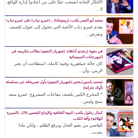
الأفكار الجادة أصبحت عبئًا على من اعتادوا إدارة الواقع
لا...
محمد أبو النصر يكتب: (ريمونتادا) .. (عمرو دياب) على عمرو دياب!
يقدم عمرو دياب الأغنية التي تتحول إلى عنوان للصيف
وتفرض...
في مئوية (رشدي أباظة)، (شهريار النجوم) يطالب بتكريمه في
المهرجانات السينمائية
كان حالة جماهيرية وفنية كاملة، استطاعت أن تعبر
الزمن، وأن...
(محمد ياسين) يخص (شهريار النجوم) بأول تصريحاته عن مسلسله
(أولاد حاراتنا)
* المخرج الكبير يكشف مفاجآت المشروع: عمرو سعد
منتج وليس...
كمال زغلول يكتب: البنية الثقافية والإبداع الشعبي (29).. (السيرة
الهلالية) وآفة الكذب
القاضي من يقيم العدل ويرفع الظلم ، ولكن ماذا
يحدث...