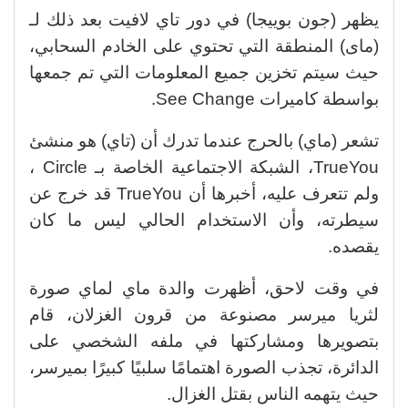
يظهر (جون بوييجا) في دور تاي لافيت بعد ذلك لـ
(ماى) المنطقة التي تحتوي على الخادم السحابي،
حيث سيتم تخزين جميع المعلومات التي تم جمعها
بواسطة كاميرات See Change.
تشعر (ماي) بالحرج عندما تدرك أن (تاي) هو منشئ
TrueYou، الشبكة الاجتماعية الخاصة بـ Circle ،
ولم تتعرف عليه، أخبرها أن TrueYou قد خرج عن
سيطرته، وأن الاستخدام الحالي ليس ما كان
يقصده.
في وقت لاحق، أظهرت والدة ماي لماي صورة
لثريا ميرسر مصنوعة من قرون الغزلان، قام
بتصويرها ومشاركتها في ملفه الشخصي على
الدائرة، تجذب الصورة اهتمامًا سلبيًا كبيرًا بميرسر،
حيث يتهمه الناس بقتل الغزال.