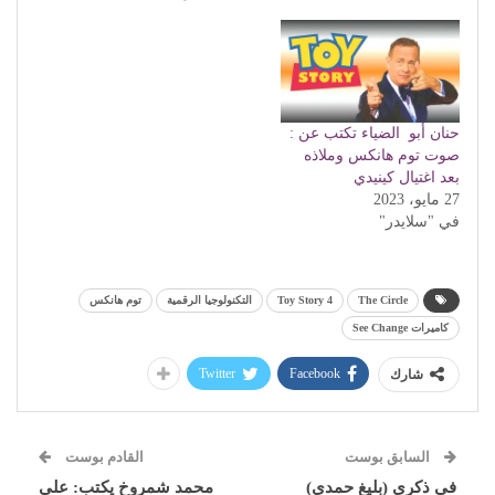
حنان أبو الضياء تكتب عن :
صوت توم هانكس وملاذه
بعد اغتيال كينيدي
27 مايو، 2023
في "سلايدر"
The Circle
Toy Story 4
التكنولوجيا الرقمية
توم هانكس
كاميرات See Change
Twitter
Facebook
شارك
السابق بوست
القادم بوست
في ذكرى (بليغ حمدي)
محمد شمروخ يكتب: على