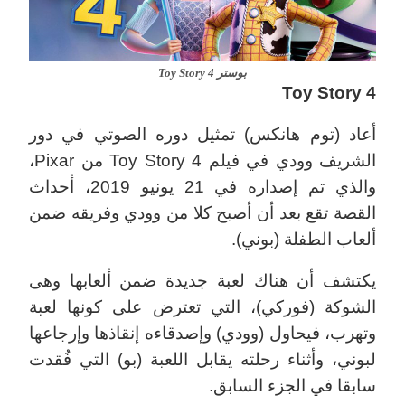
بوستر Toy Story 4
Toy Story 4
أعاد (توم هانكس) تمثيل دوره الصوتي ف
ي دور
الشريف وودي في فيلم Toy Story 4 من Pixar،
والذي تم إصداره في 21 يونيو 2019، أحداث
القصة تقع بعد أن أصبح كلا من وودي وفريقه ضمن
ألعاب الطفلة (بوني).
يكتشف أن هناك لعبة جديدة ضمن ألعابها وهى
الشوكة (فوركي)، التي تعترض على كونها لعبة
وتهرب، فيحاول (وودي) وإصدقاءه إنقاذها وإرجاعها
لبوني، وأثناء رحلته يقابل اللعبة (بو) التي فُقدت
سابقا في الجزء السابق.