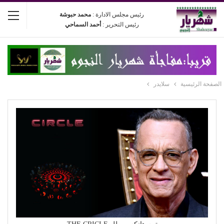
رئيس مجلس الادارة :
محمد حبوشة
رئيس التحرير :
أحمد السماحي
الصفحة الرئيسية
سلايدر