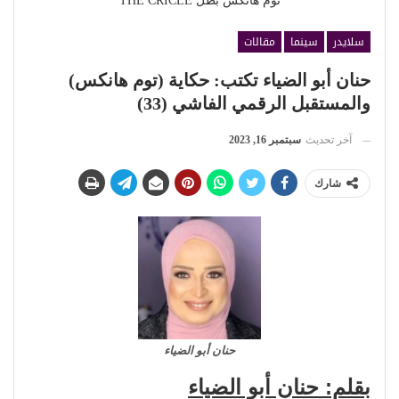
توم هانكس بطل THE CRICLE
سلايدر
سينما
مقالات
حنان أبو الضياء تكتب: حكاية (توم هانكس)
والمستقبل الرقمي الفاشي (33)
آخر تحديث
سبتمبر 16, 2023
شارك
حنان أبو الضياء
بقلم: حنان أبو الضياء