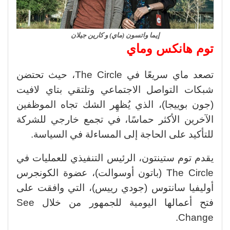
إيما واتسون (ماي) و كارين جيلان
توم هانكس وماي
تصعد ماي سريعًا في The Circle، حيث تحتضن
شبكات التواصل الاجتماعي وتلتقي بتاي لافيت
(جون بوييجا)، الذي يُظهِر الشك تجاه الموظفين
الآخرين الأكثر حماسًا، في تجمع خارجي للشركة
للتأكيد على الحاجة إلى المساءلة في السياسة.
يقدم توم ستينتون، الرئيس التنفيذي للعمليات في
The Circle (باتون أوسوالت)، عضوة الكونجرس
أوليفيا سانتوس (جودي رييس)، التي وافقت على
فتح أعمالها اليومية للجمهور من خلال See
Change.