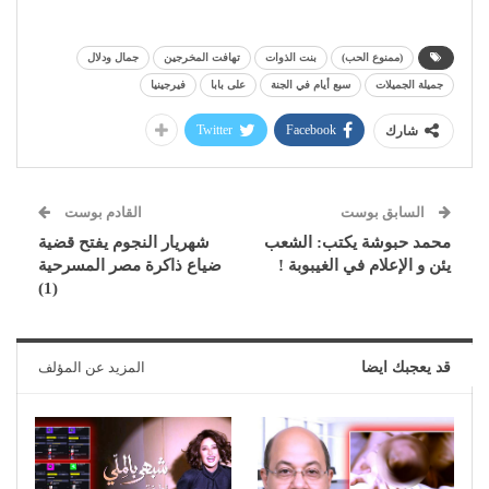
(ممنوع الحب)
بنت الذوات
تهافت المخرجين
جمال ودلال
جميلة الجميلات
سبع أيام في الجنة
على بابا
فيرجينيا
Twitter
Facebook
شارك
السابق بوست
القادم بوست
محمد حبوشة يكتب: الشعب
شهريار النجوم يفتح قضية
يئن و الإعلام في الغيبوبة !
ضياع ذاكرة مصر المسرحية
(1)
قد يعجبك ايضا
المزيد عن المؤلف