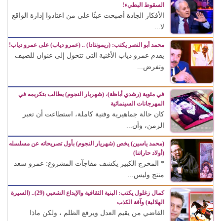
السقوط البطيء!
الأفكار الجادة أصبحت عبئًا على من اعتادوا إدارة الواقع
لا...
محمد أبو النصر يكتب: (ريمونتادا) .. (عمرو دياب) على عمرو دياب!
يقدم عمرو دياب الأغنية التي تتحول إلى عنوان للصيف
وتفرض...
في مئوية (رشدي أباظة)، (شهريار النجوم) يطالب بتكريمه في
المهرجانات السينمائية
كان حالة جماهيرية وفنية كاملة، استطاعت أن تعبر
الزمن، وأن...
(محمد ياسين) يخص (شهريار النجوم) بأول تصريحاته عن مسلسله
(أولاد حاراتنا)
* المخرج الكبير يكشف مفاجآت المشروع: عمرو سعد
منتج وليس...
كمال زغلول يكتب: البنية الثقافية والإبداع الشعبي (29).. (السيرة
الهلالية) وآفة الكذب
القاضي من يقيم العدل ويرفع الظلم ، ولكن ماذا