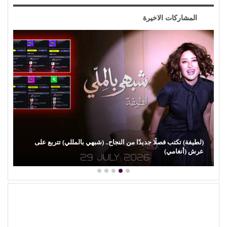
المشاركات الاخيرة
من (حمانا) إلى القلوب.. (بلقيس) تغني للأمهات في (زهر ليمون)