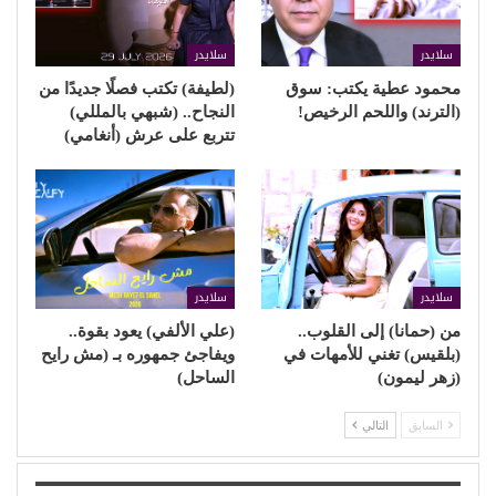
سلايدر
سلايدر
محمود عطية يكتب: سوق
(لطيفة) تكتب فصلًا جديدًا من
(الترند) واللحم الرخيص!
النجاح.. (شبهي بالمللي)
تتربع على عرش (أنغامي)
سلايدر
سلايدر
من (حمانا) إلى القلوب..
(علي الألفي) يعود بقوة..
(بلقيس) تغني للأمهات في
ويفاجئ جمهوره بـ (مش رايح
(زهر ليمون)
الساحل)
السابق
التالي