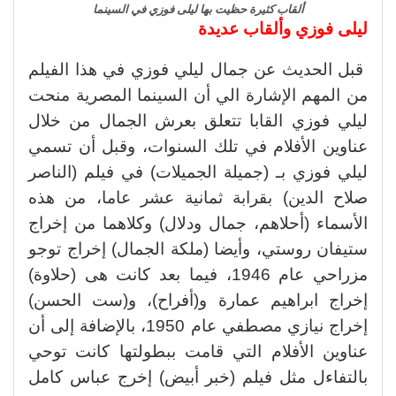
ألقاب كثيرة حظيت بها ليلى فوزي في السينما
ليلى فوزي وألقاب عديدة
قبل الحديث عن جمال ليلي فوزي في هذا الفيلم
من المهم الإشارة الي أن السينما المصرية منحت
ليلي فوزي القابا تتعلق بعرش الجمال من خلال
عناوين الأفلام في تلك السنوات، وقبل أن تسمي
ليلي فوزي بـ (جميلة الجميلات) في فيلم (الناصر
صلاح الدين) بقرابة ثمانية عشر عاما، من هذه
الأسماء (أحلاهم، جمال ودلال) وكلاهما من إخراج
ستيفان روستي، وأيضا (ملكة الجمال) إخراج توجو
مزراحي عام 1946، فيما بعد كانت هى (حلاوة)
إخراج ابراهيم عمارة و(أفراح)، و(ست الحسن)
إخراج نيازي مصطفي عام 1950، بالإضافة إلى أن
عناوين الأفلام التي قامت ببطولتها كانت توحي
بالتفاءل مثل فيلم (خبر أبيض) إخرج عباس كامل