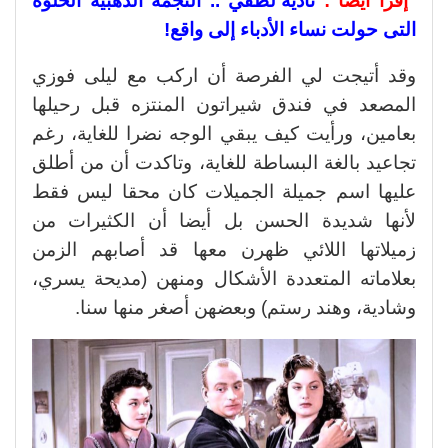
إقرأ أيضا :
نادية لطفي .. النجمة الذهبية الحلوة
التى حولت نساء الأدباء إلى واقع!
وقد أتيجت لي الفرصة أن اركب مع ليلى فوزي
المصعد في فندق شيراتون المنتزه قبل رحيلها
بعامين، ورأيت كيف يبقي الوجه نضرا للغاية، رغم
تجاعيد بالغة البساطة للغاية، وتاكدت أن من أطلق
عليها اسم جميلة الجميلات كان محقا ليس فقط
لأنها شديدة الحسن بل أيضا أن الكثيرات من
زميلاتها اللائي ظهرن معها قد أصابهم الزمن
بعلاماته المتعددة الأشكال ومنهن (مديحة يسري،
وشادية، وهند رستم) وبعضهن أصغر منها سنا.