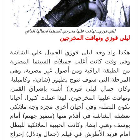
ليلي فوزي.. تهافت عليها مخرجي السينما لجمالها الفاتن
ليلى فوزي وتهافت المخرجين
هكذا ولد وجه ليلى فوزي الجميل علي الشاشة
وفي وقت كانت أغلب جميلات السينما المصرية
من الطبقة الراقية ومن أصول غير مصرية، وهى
المرحلة التي سوف تتوج بظهور (شادية، وكاميليا،
وكان جمال ليلي فوزي) أشبه بإشراق القمر،
وتهافت عليها المخرجون، لهذا عملت كثيرا، أحيانا
تكون البطلة، وفي أحيان أخري مجرد وجه ملائكي
تعشقه الشاشة في أفلام منها (سفير جهنم) أمام
يوسف وهبي ايضا، وكانت الحبيبة الملائكية للبطل
أمام فريد الأطرش في فيلم (جمال ودلال) إخراج