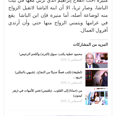
منيرة اخت الفلاح إبراهيم الذي تربي معها في بيت
الباشا، وصار ثريا، الا أن ابنة الباشا لاتقبل الزواج
منه لوضاعة أصله، أما منيرة فإن ابن الباشا يقع
في غرامها ويتمني الزواج منها حتي وأن أرتدي
أفرول العمال.
المزيد من المشاركات
محمود عطية يكتب: سوق (الترند) واللحم الرخيص!
أغسطس 6, 2026
(لطيفة) تكتب فصلًا جديدًا من النجاح.. (شبهي بالمللي)
تتربع…
أغسطس 6, 2026
من (حمانا) إلى القلوب.. (بلقيس) تغني للأمهات في (زهر
ليمون)
أغسطس 6, 2026