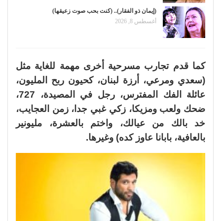
(إيمان ذو الفقار).. (كنت بحب صوت زعيقها)
أغسطس 8, 2026
كما قدم تجارب مسرحية أخرى مهمة للغاية مثل
(سعدي ومرعي، أرزة لبنان، كحيون ربح المليون،
عائلة الفك المفترس، رجل في المصيدة، 727،
ضحك ولعب ومزيكا، زكي غبي جدا، زمن العجايب،
خد بالك من عيالك، واختم بالعشرة، مليونير
بالعافية، بابانا عاوز كده) وغيرها.