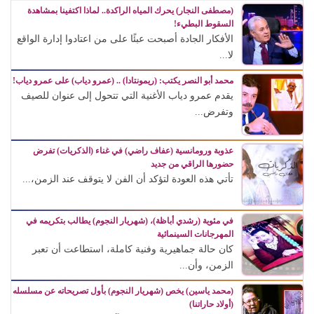
(مصطفى النجار) يحرك المياه الراكدة.. لماذا اكتفينا بمشاهدة
السقوط البطيء!
الأفكار الجادة أصبحت عبئًا على من اعتادوا إدارة الواقع
لا...
محمد أبو النصر يكتب: (ريمونتادا) .. (عمرو دياب) على عمرو دياب!
يقدم عمرو دياب الأغنية التي تتحول إلى عنوان للصيف
وتفرض...
عذوبة ورومانسية (عفاف راضي) في غناء (الذكريات) تفرض
حضورها الراقي من جديد
تأتي هذه العودة لتؤكد أن الفن لا يتوقف عند الزمن،...
في مئوية (رشدي أباظة)، (شهريار النجوم) يطالب بتكريمه في
المهرجانات السينمائية
كان حالة جماهيرية وفنية كاملة، استطاعت أن تعبر
الزمن، وأن...
(محمد ياسين) يخص (شهريار النجوم) بأول تصريحاته عن مسلسله
(أولاد حاراتنا)