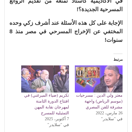
في الأكاديمية كأستاذ تمنعه من تقديم الروائع
المسرحية الجديدة؟!
الإجابة على كل هذه الأسئلة عند أشرف زكي وحده
المختفي عن الإخراج المسرحي في مصر منذ 8
سنوات!
مرتبط
معتز ولي الدين : مسرحيات
تكريم (ضياء الميرغني) في
(موسم الرياض) واجهة
افتتاح الدورة الثامنة
مشرفة للفن المصري
لمهرجان نقابة المهن
26 مارس، 2022
التمثيلية للمسرح
في "سلايدر"
7 أكتوبر، 2025
في "سلايدر"