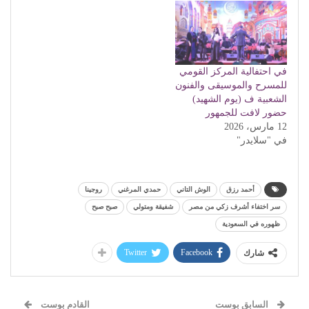
في احتفالية المركز القومي
للمسرح والموسيقى والفنون
الشعبية ف (يوم الشهيد)
حضور لافت للجمهور
12 مارس، 2026
في "سلايدر"
أحمد رزق
الوش التاني
حمدي المرغني
روجينا
سر اختفاء أشرف زكي من مصر
شفيقة ومتولي
صبح صبح
ظهوره في السعودية
Twitter
Facebook
شارك
السابق بوست
القادم بوست