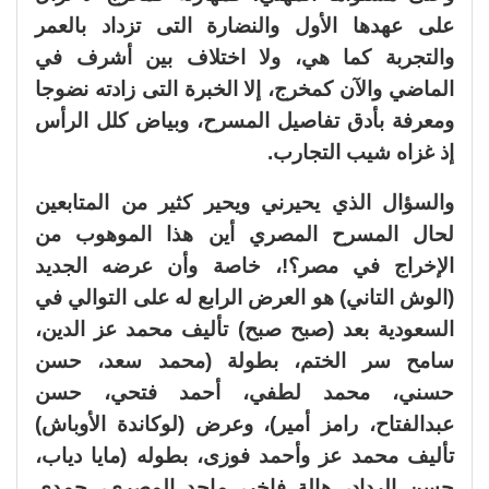
على عهدها الأول والنضارة التى تزداد بالعمر
والتجربة كما هي، ولا اختلاف بين أشرف في
الماضي والآن كمخرج، إلا الخبرة التى زادته نضوجا
ومعرفة بأدق تفاصيل المسرح، وبياض كلل الرأس
إذ غزاه شيب التجارب.
والسؤال الذي يحيرني ويحير كثير من المتابعين
لحال المسرح المصري أين هذا الموهوب من
الإخراج في مصر؟!، خاصة وأن عرضه الجديد
(الوش التاني) هو العرض الرابع له على التوالي في
السعودية بعد (صبح صبح) تأليف محمد عز الدين،
سامح سر الختم، بطولة (محمد سعد، حسن
حسني، محمد لطفي، أحمد فتحي، حسن
عبدالفتاح، رامز أمير)، وعرض (لوكاندة الأوباش)
تأليف محمد عز وأحمد فوزى، بطوله (مايا دياب،
حسن الرداد، هالة فاخر، ماجد المصري، حمدى