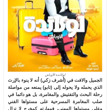
لوكاندة الأوباش
الجميل والافت في (أشرف زكي) أنه لا ينوء بالإرث
الذي يحمله ولا يحوله إلى (تابو) يمنعه من مواصلة
رحلة البحث والتفتيش والمغامرة، بل هو دائما في
صلب المغامرة المسرحية على مستواها الفني
وعلى مستواها المهني، فمهارته كمخرج لا تزال