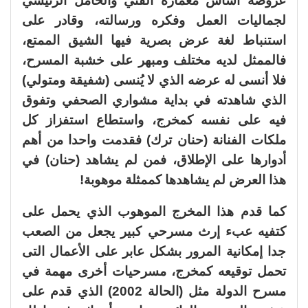
عروضه أساس معماره الفني والحامل الرئيسي
لجماليات العمل وفكره ورسالته، وقادر على
استنباط لغة عرض بصرية فيها الشيق الممتع،
فالممثل لديه مختلف ومبهر على خشبة المسرح،
فلا أنسى له عرضه الذي لا يُنسى (شفيقة ومتولي)
الذي شاهدته في بداية مشواري الصحفي وتفوق
فيه على نفسه كمخرج، واستطاع استفزاز كل
ملكات الفنانة (حنان ترك) فقدمت واحدا من أهم
أدوارها على الإطلاق، فمن لم يشاهد (حنان) في
هذا العرض لم يشاهدها كممثلة موهوبة!
كما قدم هذا المخرج الموهوب الذي يحمل على
كتفيه عبء إرث مسرحي كبير يجعل من الصعب
جدا إمكانية المرور بشكل عابر على الأعمال التى
تحمل توقيعه كمخرج، مسرحيات أخرى مهمة في
مسرح الدولة مثل (الحالة 2002) الذي قدم على