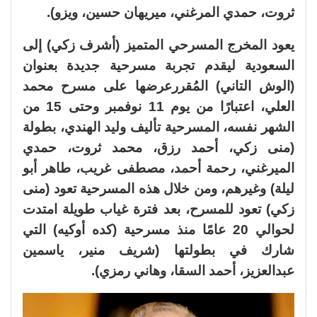
ثروت، حمدي المرغني، ميريهان حسين، ويزو).
يعود المخرج المسرحي المتميز (أشرف زكي) إلى
السعودية ليقدم تجربة مسرحية جديدة بعنوان
(الوش التاني) المُقررعرضها على مسرح محمد
العلي، اعتبارًا من يوم 11 نوفمبر وحتى 15 من
الشهر نفسه، المسرحية تأليف وليد الهندي، بطولة
(منى زكي، أحمد رزق، محمد ثروت، حمدي
الميرغني، رحمة أحمد، مصطفى غريب، طاهر أبو
ليلة) وغيرهم، ومن خلال هذه المسرحية تعود (منى
زكي) تعود للمسرح، بعد فترة غياب طويلة امتدت
لحوالي 20 عامًا منذ مسرحية (كده أوكيه) التي
شارك في بطولتها (شريف منير، ياسمين
عبدالعزيز، أحمد السقا، وهاني رمزي).