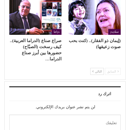
سلايدر
دراما
(إيمان ذو الفقار).. (كنت بحب
صراع صناع (الدراما العربية)..
صوت زعيقها)
كيف رسخت (الصبّاح)
حضورها بين أبرز صناع
الدراما…
السابق
التالي
اترك رد
لن يتم نشر عنوان بريدك الإلكتروني.