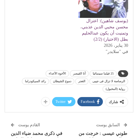
(يوسف شاهين): اعتزال
محسن محيي الدين عذبني،
وتمنيت أن يكون عبدالحليم
بطل (الاختيار) (2/2)
30 يناير، 2026
في "سلايدر"
25 فيلما سينمائيا
أنا القيصر
الأخوة الأعداء
الرصاصة لا تزال فى جيبى
الغجر
دموع الشيطان
رائد السيكودراما
رواية (المخبول)
Twitter
Facebook
شارك
السابق بوست
القادم بوست
طوني عيسى : خرجت من
في ذكرى محمد ضياء الدين