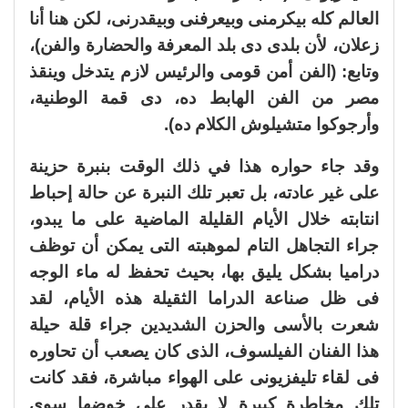
العالم كله بيكرمنى وبيعرفنى وبيقدرنى، لكن هنا أنا
زعلان، لأن بلدى دى بلد المعرفة والحضارة والفن)،
وتابع: (الفن أمن قومى والرئيس لازم يتدخل وينقذ
مصر من الفن الهابط ده، دى قمة الوطنية،
وأرجوكوا متشيلوش الكلام ده).
وقد جاء حواره هذا في ذلك الوقت بنبرة حزينة
على غير عادته، بل تعبر تلك النبرة عن حالة إحباط
انتابته خلال الأيام القليلة الماضية على ما يبدو،
جراء التجاهل التام لموهبته التى يمكن أن توظف
دراميا بشكل يليق بها، بحيث تحفظ له ماء الوجه
فى ظل صناعة الدراما الثقيلة هذه الأيام، لقد
شعرت بالأسى والحزن الشديدين جراء قلة حيلة
هذا الفنان الفيلسوف، الذى كان يصعب أن تحاوره
فى لقاء تليفزيونى على الهواء مباشرة، فقد كانت
تلك مخاطرة كبيرة لا يقدر على خوضها سوى