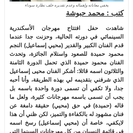
يخفي معاناته وإهماله وعدم تقديره خلف نظارة سوداء
كتب : محمد حبوشة
شاهدت حفل افتتاح مهرجان الأسكندرية
السينمائي في دورته الحالية، وحزنت جدا عندما
قدم الفنان الكبير والقدير (محيي إسماعيل) النجم
محمود حميدة للصعود واستلام الجائزة، وتحدث
الفنان محمود حميدة الذي تحمل الدورة الثامنة
والثلاثون اسمه قائلا: أشكر الفنان محيى إسماعيل
الذي شرفني بتقديمه لي بهذه الطريقة، وأنا أحبه
جدا، ولا تكفي أن تسمى دورة واحدة باسمه بل
يجب أن تسمى باسمه مهرجانات كثيرة، ولعل ما
قاله (حميدة) في حق (محيي) حقيقة دامغة عن
فنان مشهود له بالكفاءة والتميز، لكن ظني أن هذا
لايكفي، خاصة أن (محيي إسماعيل) رسخ اسمه
في قائمة النسيان من كل مهرجانات السينما التي