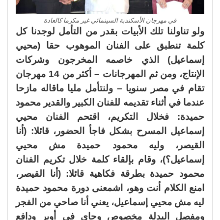
في مهرجان الأسكندية السينمائي غير مكرما كالعادة
ولو تناولنا تلك الأبيات بقدر من التأمل لوجدنا كل
كلمة تنطبق على الفنان الموهوب حقا (محيي
إسماعيل) الذي خاصمه المخرجون وشركات
الإنتاج، ومن ثم المهرجانات – أكثر من 14 مهرجان
تقام في مصر سنويا – ولنتأمل مليا ماقاله مازحا
عندما في أثناء تقديمه للفنان الكبير والقدير محمود
حميدة: فخلال التكريم، اقتحم الفنان محيي
إسماعيل المسرح بشكل فاجأ الحضور، قائلا: (أنا
القيصر، وليه محمود حميدة مش محيي
إسماعيل؟)، وقام بإلقاء كلمة خلال تكريم الفنان
محمود حميدة بطرقة فكاهية قائلا: (أنا القيصر،
امنع الكلام أنت وهو، اشمعنى دورة محمود حميدة
ليه مش محيي إسماعيل، يعني أنا صاحي من الفجر
ومفصل البدلة مخصوص وجاي في أوبر ودافع