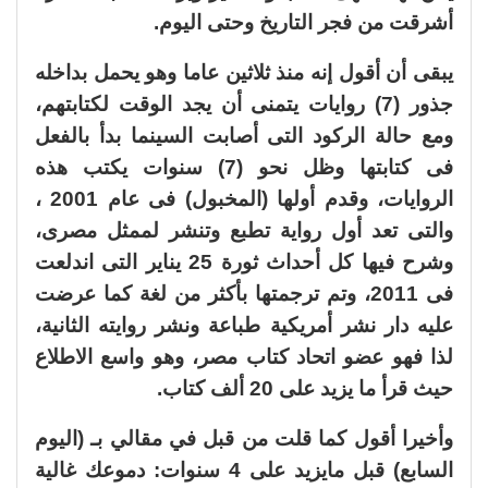
أشرقت من فجر التاريخ وحتى اليوم.
يبقى أن أقول إنه منذ ثلاثين عاما وهو يحمل بداخله
جذور (7) روايات يتمنى أن يجد الوقت لكتابتهم،
ومع حالة الركود التى أصابت السينما بدأ بالفعل
فى كتابتها وظل نحو (7) سنوات يكتب هذه
الروايات، وقدم أولها (المخبول) فى عام 2001 ،
والتى تعد أول رواية تطبع وتنشر لممثل مصرى،
وشرح فيها كل أحداث ثورة 25 يناير التى اندلعت
فى 2011، وتم ترجمتها بأكثر من لغة كما عرضت
عليه دار نشر أمريكية طباعة ونشر روايته الثانية،
لذا فهو عضو اتحاد كتاب مصر، وهو واسع الاطلاع
حيث قرأ ما يزيد على 20 ألف كتاب.
وأخيرا أقول كما قلت من قبل في مقالي بـ (اليوم
السابع) قبل مايزيد على 4 سنوات: دموعك غالية