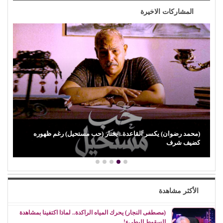
المشاركات الاخيرة
(باميلا نون) تنجو من حادث مأساوي أثناء تصوير (فيزا) ورسالة مؤثرة
لوالدتها…
الأكثر مشاهدة
(مصطفى النجار) يحرك المياه الراكدة.. لماذا اكتفينا بمشاهدة
السقوط البطيء!