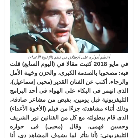
أعظم أدواره على الإطلاق في فيلم (الإخوة الأعداء)
في مايو 2018 كتبت مقالا في (اليوم السابع) قلت
فيه: مصحوبا بالصدمة الكبرى، والحزن وخيبة الأمل
والرجاء، أكتب عن الفنان القدير (محيى إسماعيل)،
الذى انهمر فى البكاء على الهواء فى أحد البرامج
التليفزيونية قبل يومين، بفيض من مشاعر صادقة،
وذلك أثناء مشاهدته جزءًا من فيلم (الأخوة الأعداء)
الذى قام ببطولته مع كل من الفنانين نور الشريف
وحسين فهمى، وقال (محيى) فى حواره
التليفزيونى: (أنا بتأثر لما بشوف المشاهد دى، أنا