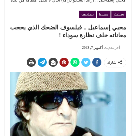
محيي إسماعيل .. (رائد السيكو دراما) الذي لا تلقى اهتماما من بلده
سلايدر
سينما
نيجاتيف
محيي إسماعيل .. فيلسوف الضحك الذي يحجب
معاناته خلف نظارة سوداء !
آخر تحديث
أكتوبر 7, 2022
شارك