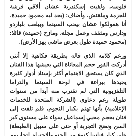
فلوسه، ولفيت إسكندرية عشان ألاقي فرشة
للجزمة وملقتش، وأضاف: (بجد ليه محمود حميدة،
أنا هقولكوا عشان بيحب السينما وبيلعب بلياردو
ودارس ومثقف وعمل مجلة، ومازح (حميدة) قائلا:
(محمود حميدة طول بعرض ماشي يهز الأرض).
ورغم كلامه الذي قاله بطريقة فكاهية إلا أنني
أدركت الفور حجم المعاناة التي يعيشها هذا الفنان
الذي كان يستحق الاهتمام أكثر بإسناد أدوار كثيرة
يجيدها ببراعة في لوحة السينما والدراما
التلفزيونية التي لم تقترب منه أبدا من سنوات
طويلة رغم دعاوى (الشركة المتحدة للخدمات
الإعلامية) بأنها تهتم بكبار النجوم، فلم تلفت إلى
فنان بحجم محيي إسماعيل سواء على مستوى كبر
السن ونضج التجربة أو حتى على سبيل (الطبطة)
على كبار فنانينا كنوع من الحنو والاحترام لتجاربهم