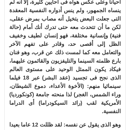
أحيانا وعلى عكس هواه فى أحايين كثيرة، إلا أنه لم
ينساه الجمهور، ولم ينس أدواره النفسية المعقدة
التى جعلت البعض يتخيل أنه مصاب بمرض عقلى،
لكن ما أن تتحدث معه حتى تدرك أنك أمام (حالة
فنية) وإنسانية مختلفة، فهو إنسان لطيف وخفيف
الظل إلى أقصى حد، وقادر على تفهم الآخر
والتعامل معه كما لمست ذلك عن قرب، وهو فنان
بارع ظلمته السينما والتليفزيون والقائمون عليهما،
فيكاد يكون الممثل الوحيد على مستوى العالم
الذى نجح فى تجسيد (عقد البشر) عبر 18 فيلما
سينمائيا منهم: (الأخوة الأعداء، دموع الشيطان،
وراء الشمس، الغجر) لذا منحته جامعة (كونكورديا)
الأمريكية لقب (رائد السيكودراما) أى الدراما
النفسية.
وهو الذى يقول عن نفسه: لقد ظللت 12 عاما بعيدا