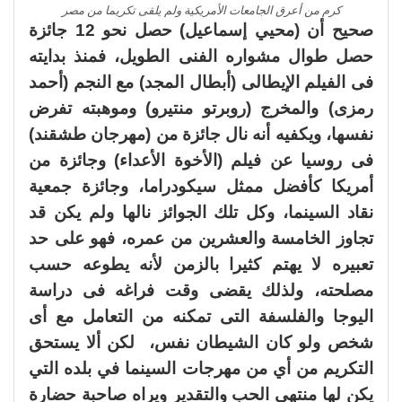
كرم من أعرق الجامعات الأمريكية ولم يلقى تكريما من مصر
صحيح أن (محيي إسماعيل) حصل نحو 12 جائزة
حصل طوال مشواره الفنى الطويل، فمنذ بدايته
فى الفيلم الإيطالى (أبطال المجد) مع النجم (أحمد
رمزى) والمخرج (روبرتو منتيرو) وموهبته تفرض
نفسها، ويكفيه أنه نال جائزة من (مهرجان طشقند)
فى روسيا عن فيلم (الأخوة الأعداء) وجائزة من
أمريكا كأفضل ممثل سيكودراما، وجائزة جمعية
نقاد السينما، وكل تلك الجوائز نالها ولم يكن قد
تجاوز الخامسة والعشرين من عمره، فهو على حد
تعبيره لا يهتم كثيرا بالزمن لأنه يطوعه حسب
مصلحته، ولذلك يقضى وقت فراغه فى دراسة
اليوجا والفلسفة التى تمكنه من التعامل مع أى
شخص ولو كان الشيطان نفس، لكن ألا يستحق
التكريم من أي من مهرجات السينما في بلده التي
يكن لها منتهى الحب والتقدير ويراه صاحبة حضارة