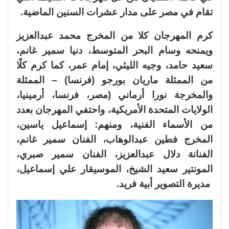
تقام في مصر على مدار عشرات السنين الماضية.
كرم المهرجان كلا من المخرج محمد عبدالعزيز
ويمنحه وسام البحر المتوسط، دنيا سمير غانم،
سعيد حامد، وجيه الليثي، إمام عمر، كما كرم كلًا
من الممثلة ماريان بورجو (فرنسا) – الممثلة
والمخرجة نورا أرماني (مصر، فرنسا، أرمينيا،
الولايات المتحدة الأمريكية، واحتفي المهرجان بعدد
من الأسماء الفنية، ومنهم: إسماعيل ياسين،
المخرج فطين عبدالوهاب، الفنان سمير غانم،
الفنانة دلال عبدالعزيز، الفنان سمير صبري،
المونتير سعيد الشيخ، الموسيقار علي إسماعيل،
مديرة التصوير أبية فريد.