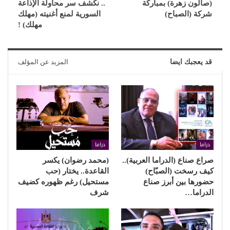
(صالون زهرة) بمباركة
.. نكشف سر محاولة الإذاعة
شركة (الصباح)
السورية لمنع أغنيته (مهلك
مهلك) !
قد يعجبك ايضا
المزيد عن المؤلف
دراما
دراما
صراع صناع (الدراما العربية)..
(محمد رضوان) يكسر
كيف رسخت (الصبّاح)
القاعدة.. يختار (حب
حضورها بين أبرز صناع
مستحيل) رغم ظهوره كضيف
الدراما…
شرف