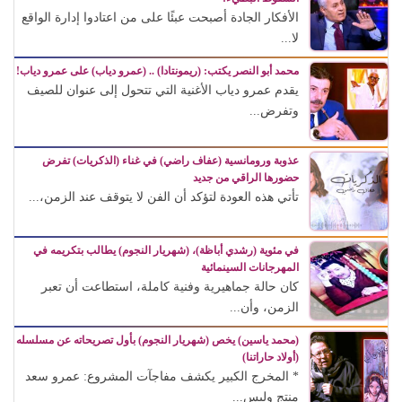
الأفكار الجادة أصبحت عبئًا على من اعتادوا إدارة الواقع
لا...
محمد أبو النصر يكتب: (ريمونتادا) .. (عمرو دياب) على عمرو دياب!
يقدم عمرو دياب الأغنية التي تتحول إلى عنوان للصيف
وتفرض...
عذوبة ورومانسية (عفاف راضي) في غناء (الذكريات) تفرض
حضورها الراقي من جديد
تأتي هذه العودة لتؤكد أن الفن لا يتوقف عند الزمن،...
في مئوية (رشدي أباظة)، (شهريار النجوم) يطالب بتكريمه في
المهرجانات السينمائية
كان حالة جماهيرية وفنية كاملة، استطاعت أن تعبر
الزمن، وأن...
(محمد ياسين) يخص (شهريار النجوم) بأول تصريحاته عن مسلسله
(أولاد حاراتنا)
* المخرج الكبير يكشف مفاجآت المشروع: عمرو سعد
منتج وليس...