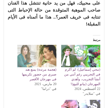
على محبيك، فهل من يد حانية تنتشل هذا الفنان
صاحب الموهبة المتوقدة من حالة الإحباط التى
تنتابه فى خريف العمر؟.. هذا ما أتمناه فى الأيام
المقبلة!
مرتبط
(محي إسماعيل): لم أكرم
(هجمة مرتدة) يمنع هند
في التجريبي رغم أنني من
صبري من حضور تكريمها
أنشأ التجريب، وأهدي
فى مهرجان الأقصر
المهرجان (بيانو للبيع)!
20 مارس، 2021
22 أغسطس، 2024
في "دراما"
في "سلايدر"