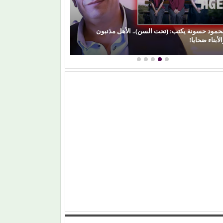
(بعد الليل).. هل 
الفن) والسياسة: عندما تتحول الريشة إلى سلاح
مشواره الفني؟