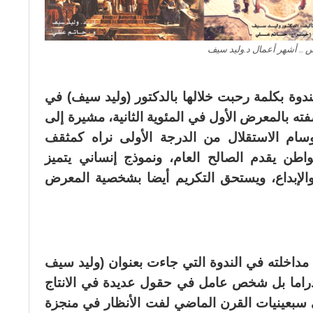
لس .. أشهر أعمال د.وليد سيف
لندوة بكلمة رحبت خلالها بالدكتور (وليد سيف) في
ه بالمعرض الأول في المئوية الثانية، مشيرة إلى
سام الاستقلال من الدرجة الأولى نراه كمثقف
طن يقدم الصالح العام، ونموذج إنساني يتميز
ة، والإبداع، ويستحق التكريم أيضا بشخصية المعرض
مداخلته في الندوة التي جاءت بعنوان (وليد سيف
راما بل شخص عامل في حقول عديدة في الانتاج
في سبعينيات القرن الماضي لفت الأنظار في منجزة