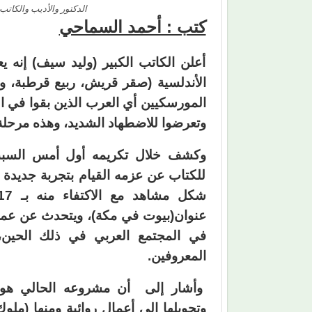
الدكتور والأديب والكاتب
كتب : أحمد السماحي
أعلن الكاتب الكبير (وليد سيف) إنه ي
الأندلسية (صقر قريش، ربيع قرطبة، 
المورسكيين أي العرب الذين بقوا في ا
وتعرضوا للاضطهاد الشديد، وهذه مرحلة 
للكتاب عن عزمه القيام بتجربة جديدة
عنوان(بيوت في مكة)، ويتحدث عن عملية ا
في المجتمع العربي في ذلك الحين
المعروفين.
وأشار إلى أن مشروعه الحالي هو اس
وتحويلها إلى أعمال روائية ومنها (م