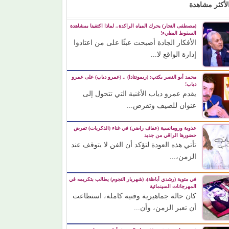
لأكثر مشاهدة
(مصطفى النجار) يحرك المياه الراكدة.. لماذا اكتفينا بمشاهدة
السقوط البطيء!
الأفكار الجادة أصبحت عبئًا على من اعتادوا
إدارة الواقع لا...
محمد أبو النصر يكتب: (ريمونتادا) .. (عمرو دياب) على عمرو
دياب!
يقدم عمرو دياب الأغنية التي تتحول إلى
عنوان للصيف وتفرض...
عذوبة ورومانسية (عفاف راضي) في غناء (الذكريات) تفرض
حضورها الراقي من جديد
تأتي هذه العودة لتؤكد أن الفن لا يتوقف عند
الزمن،...
في مئوية (رشدي أباظة)، (شهريار النجوم) يطالب بتكريمه في
المهرجانات السينمائية
كان حالة جماهيرية وفنية كاملة، استطاعت
أن تعبر الزمن، وأن...