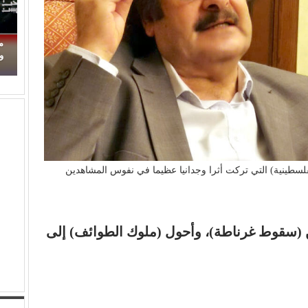
محمود حسونة يكتب: (تحت السن).. الأهل مذنبون
والأبناء ضحايا!
(
لفلسطينية) التي تركت أثرا وجدانيا عظيما في نفوس المشاهدين
سقوط غرناطة)، وأحول (ملوك الطوائف) إلى