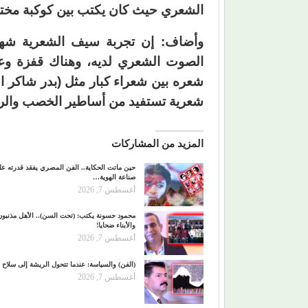
الشعري حيث كان يكتب بين كوكبة مختل
وأضاف: إن تجربة سيف الشعرية شهد
الصوت الشعري لديه، وهناك قفزة وع
شعره بين شعراء كبار مثل (بدر شاكر ا
شعرية تستفيد من أساطير الخصب والر
المزيد من المشاركات
حين ماتت الحكاية.. الفن المصري يفقد قدرته ع
صناعة الهوية…
أغسطس 7, 2026
محمود حسونة يكتب: (تحت السن).. الأهل مذنبون
والأبناء ضحايا!
أغسطس 7, 2026
(الفن) والسياسة: عندما تتحول الريشة إلى سلاح
أغسطس 7, 2026