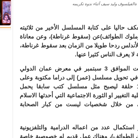
 ةالفيلسوف وليد سيف أثناء ندوة تكريمه
عكف حاليا على كتابة المسلسل الأخير من ثلاثيته
وملوك الطوائف)عن (سقوط غرناطة)، وعن معاناة
لأندلس ردحا طويلا من الزمان بعد سقوط غرناطة،
لا يعرف الناس كثيرا عنها.
وكشف خلال تكريمه أول أمس السبت الموافق 3 سبتمبر في معرض عمان الدولي
 في تحويل مسلسل (عمر) إلى دراما مكتوبة وعلى
شكل مشاهد مع الاكتفاء منه بـ 17 حلقة ليصبح مثل مسلسل كتب سابقا يحمل
لتغيير او الثورة الاجتماعية التي أحدثها الاسلام
، من خلال شخصيات ليست من كبار الصحابة
تكمال عدد من اعماله الدرامية والتلفزيونية
لوك الطوائف)، وهناك عمل قديم له خصوصية خاصة