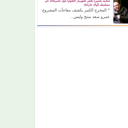
(محمد ياسين) يخص (شهريار النجوم) بأول تصريحاته عن
مسلسله (أولاد حاراتنا)
* المخرج الكبير يكشف مفاجآت المشروع:
عمرو سعد منتج وليس...