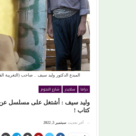
افتتاح (مهرجان
حين ماتت الحكاية.. الفن المصري يفقد قدرته على
صناعة الهوية الوطنية (1)
المبدع الدكتور وليد سيف .. صاحب (التغريبة ا
دراما
سلايدر
شارع النجوم
وليد سيف : أشتغل على مسلسل عن (
كتاب !
آخر تحديث
سبتمبر 5, 2022