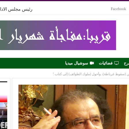
Facebook
رئيس مجلس الادار
رح
فضائيات
سوشيال ميديا
(سقوط غرناطة)، وأحول (ملوك الطوائف) إلى كتاب !