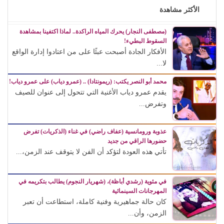
الأكثر مشاهدة
(مصطفى النجار) يحرك المياه الراكدة.. لماذا اكتفينا بمشاهدة
السقوط البطيء!
الأفكار الجادة أصبحت عبئًا على من اعتادوا إدارة الواقع
لا...
محمد أبو النصر يكتب: (ريمونتادا) .. (عمرو دياب) على عمرو دياب!
يقدم عمرو دياب الأغنية التي تتحول إلى عنوان للصيف
وتفرض...
عذوبة ورومانسية (عفاف راضي) في غناء (الذكريات) تفرض
حضورها الراقي من جديد
تأتي هذه العودة لتؤكد أن الفن لا يتوقف عند الزمن،...
في مئوية (رشدي أباظة)، (شهريار النجوم) يطالب بتكريمه في
المهرجانات السينمائية
كان حالة جماهيرية وفنية كاملة، استطاعت أن تعبر
الزمن، وأن...