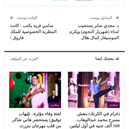
السابق بوست
القادم بوست
د. مجدي صابر يستجيب
سامي فريد يكتب : كانت
لنداء (شهريار النجوم) ويكرم
المطربة الخصوصية للملك
الموسيقار كمال هلال
فاروق !
قد يعجبك ايضا
المزيد عن المؤلف
سلايدر
سلايدر
(غرام في الكرنك) ينعش
لفتة وفاء مؤثرة.. (إيهاب
مسرح محمد عبدالوهاب..
توفيق) يستحضر هاني شاكر
100 ألف جنيه في أول ليلتين
من قلب مهرجان بنزرت