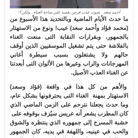
أحمد سعد .. صوت عذب فرض نفسه على ساحة الغناء .. ولكن؟!
ما حدث الأيام الماضية وبالتحديد هذا الأسبوع من
(محمد فؤاد وأحمد سعد) عيب! ونوع من الاستهتار
بالجمهور، وبقرارات النقابة التى منعت الغناء
بالفلاشة حتى يتم تشغيل الموسقيين الذين أوقف
حالهم ولا يشتغلون بسبب سيطرة أغاني
المهرجانات والراب وغيرها من الألوان التى أبعدتنا
عن الغناء العذب الأصيل.
والأهم من كل هذا في واقعة (فؤاد وسعد)
الاستهتار بمهنة الغناء التى يحترفونها بشكل عام،
وما حدث يجعلنا نترحم على الزمن الماضي الذي
كان المطرب يشعر أنه عريس سيُزف بوقوفه على
خشبة المسرح إلى جمهوره الذي ينتظره والشوق
والحب في عينيه، واللهفة في يديه، كان الجمهور