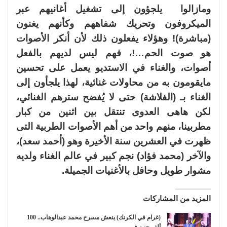
ومازالوا يلجؤون إلى تشغيل أغانيهم عبر
الميكروفون وتحريك شفاههم وكأنهم يغنون
(مباشرة)! وهؤلاء يفعلون ذلك لأن أنكر الأصوات
هو صوت الحم…!، فهم ليس لديهم بالفعل
أصوات، والغناء في الاستديو يعمل على تحسين
مايقومون به من محاولات غنائية، لهذا يلجأون إلى
الغناء بـ (الفلاشة) حتى لا يُفضح سترهم الغنائي،
لكن هاهى العدوى تنتقل بين اثنين من كبار
مطربينا، منهم واحد من أهم الأصوات الطربية التى
ظهرت في العشرين سنة الأخيرة وهو (أحمد سعد)،
والآخر (محمد فؤاد) نجم كبير في عالم الغناء ولديه
مشوار طويل وحافل بالأغنيات الجميلة.
المزيد من المشاركات
(غرام في الكرنك) ينعش مسرح محمد عبدالوهاب.. 100