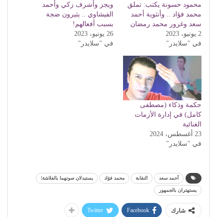
محمود حسونة يكتب: تملق
ويجز وأشرف زكي وأحمد
محمد فؤاد .. وأنثوية أحمد
الفيشاوي .. يثيرون ضجة
سعد وغرور محمد رمضان
بسبب أفعالهم!
2 يونيو، 2023
26 يونيو، 2023
في "سلايدر"
في "سلايدر"
حكمة وذكاء (مصطفى
كامل) في إدارة الأزمات
الغنائية
23 أغسطس، 2024
في "سلايدر"
أحمد سعد
النقابة
محمد فؤاد
يستبدلان صوتهما بالفلاشة!
يستهتران بالجمهور
Twitter
Facebook
شارك