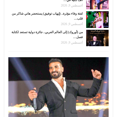
ألف جنيه في…
أغسطس 9, 2026
لفتة وفاء مؤثرة.. (إيهاب توفيق) يستحضر هاني شاكر من
قلب…
أغسطس 9, 2026
من (أوروك) إلى العالم العربي.. جائزة دولية تستعد لكتابة
فصل…
أغسطس 9, 2026