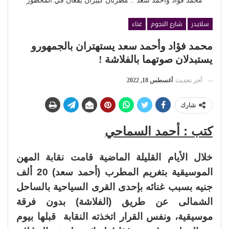
محمد فؤاد وأحمد سعد .. مطربان كبيران يقعان في المحظور
سلايدر
شارع النجوم
غناء
محمد فؤاد وأحمد سعد يستهتران بالجمهورو
يستبدلان صوتهما بالفلاشة !
آخر تحديث
أغسطس 18, 2022
شارك
كتب : أحمد السماحي
خلال الأيام القليلة الماضية قامت نقابة المهن
الموسيقية بتغريم المطرب (أحمد سعد) 20 ألف
جنيه بسبب غنائه بإحدى القرى السياحية بالساحل
الشمالى عن طريق (الفلاشة) بدون فرقة
موسيقية، ونفس القرار اتخذته النقابة قبلها بيوم