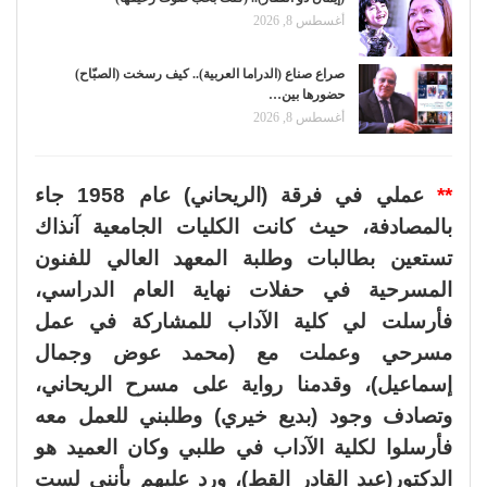
أغسطس 8, 2026
صراع صناع (الدراما العربية).. كيف رسخت (الصبّاح)
حضورها بين…
أغسطس 8, 2026
**
عملي في فرقة (الريحاني) عام 1958 جاء
بالمصادفة، حيث كانت الكليات الجامعية آنذاك
تستعين بطالبات وطلبة المعهد العالي للفنون
المسرحية في حفلات نهاية العام الدراسي،
فأرسلت لي كلية الآداب للمشاركة في عمل
مسرحي وعملت مع (محمد عوض وجمال
إسماعيل)، وقدمنا رواية على مسرح الريحاني،
وتصادف وجود (بديع خيري) وطلبني للعمل معه
فأرسلوا لكلية الآداب في طلبي وكان العميد هو
الدكتور(عبد القادر القط)،
ورد عليهم بأنني لست