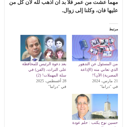
مهما عشت من عمر فلا بد أن أذهب لله لأن كل من
عليها فان، وكلنا إلى زوال.
مرتبط
من المسئول عن التدهور
بعد دعوة الرئيس للمحافظة
الذي تعاني منه (الإذاعة
على التراث، (الفن) في
المصرية) الآن؟!
سلة المهملات! (2)
21 مارس، 2024
28 أغسطس، 2025
في "دراما"
في "دراما"
حسين نوح يكتب : حلم عودة