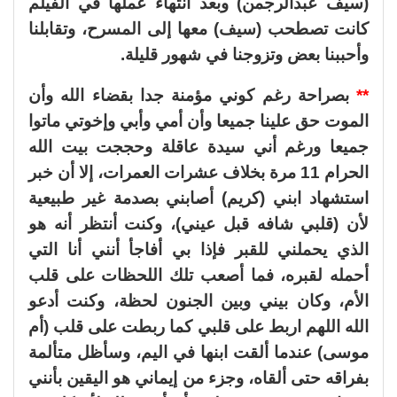
(سيف عبدالرجمن) وبعد انتهاء عملها في الفيلم
كانت تصطحب (سيف) معها إلى المسرح، وتقابلنا
وأحببنا بعض وتزوجنا في شهور قليلة.
**
بصراحة رغم كوني مؤمنة جدا بقضاء الله وأن
الموت حق علينا جميعا وأن أمي وأبي وإخوتي ماتوا
جميعا ورغم أني سيدة عاقلة وحججت بيت الله
الحرام 11 مرة بخلاف عشرات العمرات، إلا أن خبر
استشهاد ابني (كريم) أصابني بصدمة غير طبيعية
لأن (قلبي شافه قبل عيني)، وكنت أنتظر أنه هو
الذي يحملني للقبر فإذا بي أفاجأ أنني أنا التي
أحمله لقبره، فما أصعب تلك اللحظات على قلب
الأم، وكان بيني وبين الجنون لحظة، وكنت أدعو
الله اللهم اربط على قلبي كما ربطت على قلب (أم
موسى) عندما ألقت ابنها في اليم، وسأظل متألمة
بفراقه حتى ألقاه، وجزء من إيماني هو اليقين بأنني