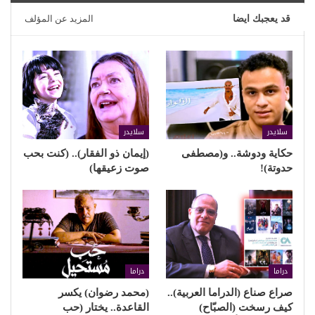
قد يعجبك ايضا
المزيد عن المؤلف
سلايدر
سلايدر
حكاية ودوشة.. و(مصطفى
(إيمان ذو الفقار).. (كنت بحب
حدوتة)!
صوت زعيقها)
دراما
دراما
صراع صناع (الدراما العربية)..
(محمد رضوان) يكسر
كيف رسخت (الصبّاح)
القاعدة.. يختار (حب