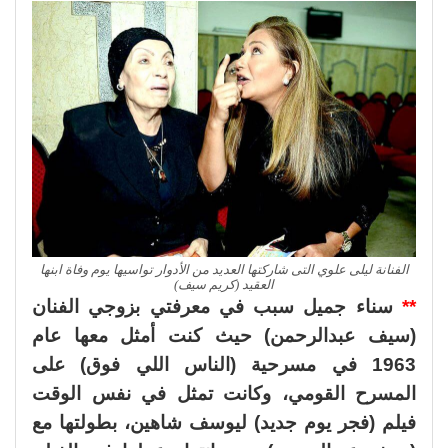
الفنانة ليلى علوي التى شاركتها العديد من الأدوار تواسيها يوم وفاة ابنها
العقيد (كريم سيف)
**
سناء جميل سبب في معرفتي بزوجي الفنان
(سيف عبدالرحمن) حيث كنت أمثل معها عام
1963 في مسرحية (الناس اللي فوق) على
المسرح القومي، وكانت تمثل في نفس الوقت
فيلم (فجر يوم جديد) ليوسف شاهين، بطولتها مع