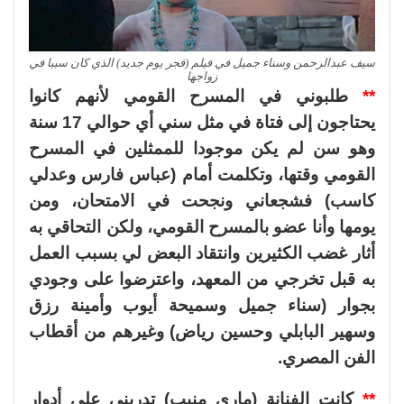
سيف عبدالرحمن وسناء جميل في فيلم (فجر يوم جديد) الذي كان سببا في
زواجها
**
طلبوني في المسرح القومي لأنهم كانوا
يحتاجون إلى فتاة في مثل سني أي حوالي 17 سنة
وهو سن لم يكن موجودا للممثلين في المسرح
القومي وقتها، وتكلمت أمام (عباس فارس وعدلي
كاسب) فشجعاني ونجحت في الامتحان، ومن
يومها وأنا عضو بالمسرح القومي، ولكن التحاقي به
أثار غضب الكثيرين وانتقاد البعض لي بسبب العمل
به قبل تخرجي من المعهد، واعترضوا على وجودي
بجوار (سناء جميل وسميحة أيوب وأمينة رزق
وسهير البابلي وحسين رياض) وغيرهم من أقطاب
الفن المصري.
**
كانت الفنانة (ماري منيب) تدربني على أدوار