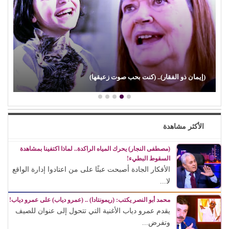
صراع صناع (الدراما العربية).. ك
بحب صوت زعيقها)
صناع الدراما…
الأكثر مشاهدة
(مصطفى النجار) يحرك المياه الراكدة.. لماذا اكتفينا بمشاهدة
السقوط البطيء!
الأفكار الجادة أصبحت عبئًا على من اعتادوا إدارة الواقع
لا...
محمد أبو النصر يكتب: (ريمونتادا) .. (عمرو دياب) على عمرو دياب!
يقدم عمرو دياب الأغنية التي تتحول إلى عنوان للصيف
وتفرض...