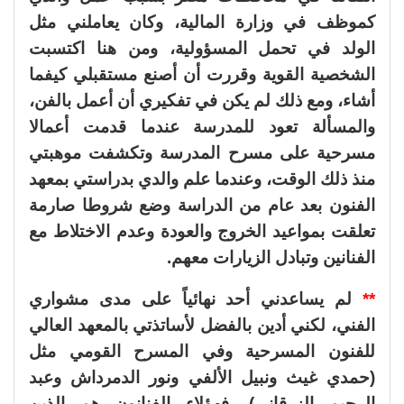
كموظف في وزارة المالية، وكان يعاملني مثل
الولد في تحمل المسؤولية، ومن هنا اكتسبت
الشخصية القوية وقررت أن أصنع مستقبلي كيفما
أشاء، ومع ذلك لم يكن في تفكيري أن أعمل بالفن،
والمسألة تعود للمدرسة عندما قدمت أعمالا
مسرحية على مسرح المدرسة وتكشفت موهبتي
منذ ذلك الوقت، وعندما علم والدي بدراستي بمعهد
الفنون بعد عام من الدراسة وضع شروطا صارمة
تعلقت بمواعيد الخروج والعودة وعدم الاختلاط مع
الفنانين وتبادل الزيارات معهم.
**
لم يساعدني أحد نهائياً على مدى مشواري
الفني، لكني أدين بالفضل لأساتذتي بالمعهد العالي
للفنون المسرحية وفي المسرح القومي مثل
(حمدي غيث ونبيل الألفي ونور الدمرداش وعبد
الرحيم الزرقاني)، فهؤلاء الفنانون هم الذين