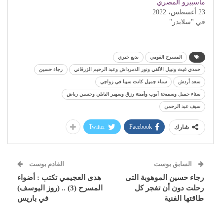
ماسبيرو المصري
23 أغسطس، 2022
في "سلايدر"
المسرح القومي
بديع خيري
حمدي غيث ونبيل الألفي ونور الدمرداش وعبد الرحيم الزرقاني
رجاء حسين
سعد أردش
سناء جميل كانت سببا في زواجي
سناء جميل وسميحة أيوب وأمينة رزق وسهير البابلي وحسين رياض
سيف عبد الرحمن
Twitter
Facebook
شارك
السابق بوست
القادم بوست
رجاء حسين الموهوبة التى
هدى العجيمي تكتب : أضواء
رحلت دون أن تفجر كل
المسرح (3) .. (روز اليوسف)
طاقتها الفنية
في باريس