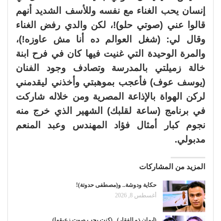
إنسان يحب الغناء مع نفسه وللأسف الشديد أنهم
قالوا عني (صوتي حلو)!، لكن والدي رفض الغناء
وقال لي: (شغل العوالم ده أنا مش عاوزه!)،
والمرة الوحيدة التي غنيت فيها كان في فرح ابنة
خالة زميلتي بالمدرسة وتصادف وجود الفنان
(يوسف عوف) فأعجب بموهبتي وأخذني ليقدمني
لركن الهواة بالإذاعة المصرية ومن خلاله شاركت
في برنامج (ساعة لقلبك) الشهير الذي خرج منه
نجوم كبار أمثال فؤاد المهندس وعبد المنعم
مدبولي.
المزيد من المشاركات
حكاية ودوشة.. و(مصطفى حدوتة)!
أغسطس 8, 2026
(إيمان ذو الفقار).. (كنت بحب صوت زعيقها)