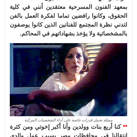
بمعهد الفنون المسرحية معتقدين أنني في كلية
الحقوق، وكانوا رافضين تماما لفكرة العمل بالفن
لتدني نظرة المجتمع للفنانين الذين كانوا يوصفون
بالمشخصاتية ولا يؤخذ بشهاداتهم في المحاكم.
ممثلة تحمل قدرات خاصة على أداء الشخصيات المركبة
**
كنا أربع بنات وولدين وأنا أكبر إخوتي ومن كثرة
انتقالنا في محافظات مصر بسبب عمل والدي