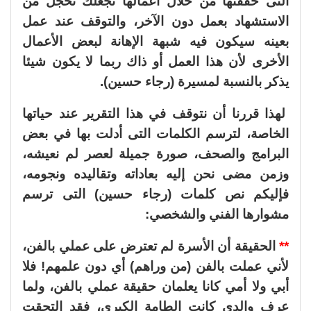
التى حققتها من خلال أعمالها تجعلك تخجل من
الاستشهاد بعمل دون الآخر، والتوقف عند عمل
بعينه سيكون فيه شبهة الإهانة لبعض الأعمال
الأخرى لأن هذا العمل أو ذاك ربما لا يكون شيئا
يذكر بالنسبة لمسيرة (رجاء حسين).
لهذا قررنا أن نتوقف في هذا التقرير عند حياتها
الخاصة، لترسم الكلمات التى أدلت بها في بعض
البرامج والصحف، صورة جميلة لعصر لم نعيشه،
وزمن مضى نحن إليه بعاداته وتقاليده ونجومه،
فإليكم نص كلمات (رجاء حسين) التى ترسم
مشوارها الفني والشخصي:
**
الحقيقة أن الأسرة لم تعترض على عملي بالفن،
لأني عملت بالفن (من وراهم) أي دون علمهم! فلا
أبي ولا أمي كانا يعلمان حقيقة عملي بالفن، ولما
عرف والدي كانت الطامة الكبرى، فقد التحقت