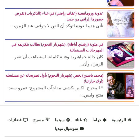
عذوبة ورومانسية (عفاف راضي) في غناء (الذكريات) تفرض
حضورها الراقي من جديد
تأتي هذه العودة لتؤكد أن الفن لا يتوقف عند الزمن،...
في مئوية (رشدي أباظة)، (شهريار النجوم) يطالب بتكريمه في
المهرجانات السينمائية
كان حالة جماهيرية وفنية كاملة، استطاعت أن تعبر
الزمن، وأن...
(محمد ياسين) يخص (شهريار النجوم) بأول تصريحاته عن مسلسله
(أولاد حاراتنا)
* المخرج الكبير يكشف مفاجآت المشروع: عمرو سعد
منتج وليس...
الرئيسية
دراما
غناء
سينما
مسرح
فضائيات
سوشيال ميديا