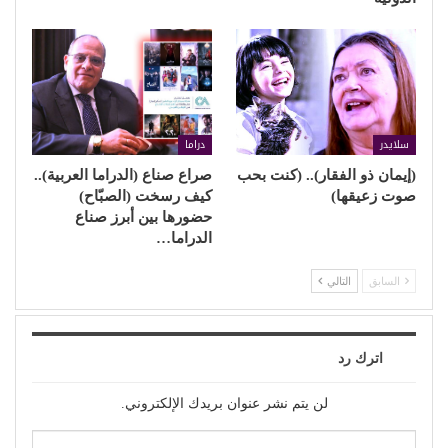
سلايدر
دراما
(إيمان ذو الفقار).. (كنت بحب
صراع صناع (الدراما العربية)..
صوت زعيقها)
كيف رسخت (الصبّاح)
حضورها بين أبرز صناع
الدراما…
السابق
التالي
اترك رد
لن يتم نشر عنوان بريدك الإلكتروني.