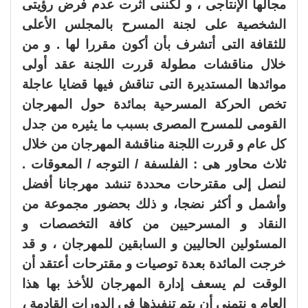
مجالها الإنتاجى ، و لكننى آثرت عدم فرض رؤيتى
الشخصية على لجنة المسرح بالمجلس الأعلى
للثقافة التى أتشرف بأن أكون مقررا لها . و من
خلال مناقشات مطولة قررت اللجنة عقد أولى
موائدها المستديرة التى تناقش فيها قضايا عاجلة
تخص الحركة المسرحية بمائدة حول المهرجان
القومى للمسرح المصرى بسبب ما يثيره من جدل
كل عام و قررت اللجنة مناقشة المهرجان من خلال
ثلاث محاور هى : الفلسفة / التوجه / المعوقات .
لنصل إلى مقترحات محددة تنشد مهرجانا أفضل
وأشمل و أكثر نضجا، و ذلك بحضور مجموعة من
النقاد و المسرحيين من كافة التخصصات و
المسئولين الحاليين و السابقين للمهرجان ، و قد
خرجت المائدة بعدة توصيات و مقترحات أعتقد أن
الوقت لم يسعف إدارة المهرجان للأخذ بها هذا
العام و نتمنى أن يتم تنفيذها فى الدورات القادمة ،