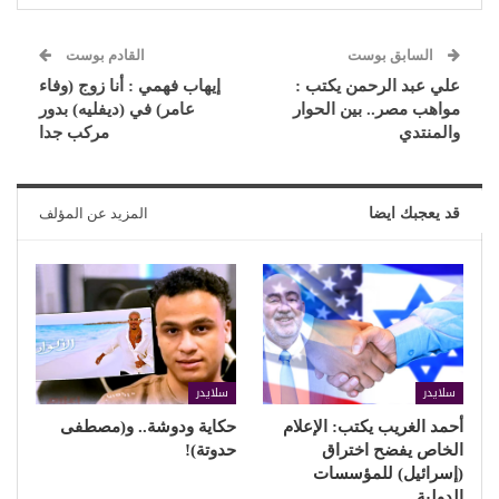
السابق بوست
القادم بوست
علي عبد الرحمن يكتب :
إيهاب فهمي : أنا زوج (وفاء
مواهب مصر.. بين الحوار
عامر) في (ديفليه) بدور
والمنتدي
مركب جدا
قد يعجبك ايضا
المزيد عن المؤلف
سلايدر
سلايدر
أحمد الغريب يكتب: الإعلام
حكاية ودوشة.. و(مصطفى
الخاص يفضح اختراق
حدوتة)!
(إسرائيل) للمؤسسات
الدولية