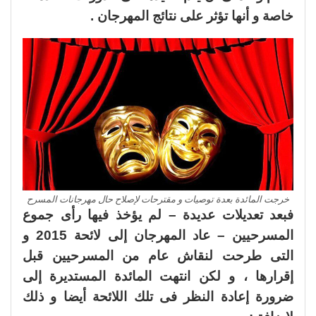
خاصة و أنها تؤثر على نتائج المهرجان .
خرجت المائدة بعدة توصيات و مقترحات لإصلاح حال مهرجانات المسرح
فبعد تعديلات عديدة – لم يؤخذ فيها رأى جموع
المسرحيين – عاد المهرجان إلى لائحة 2015 و
التى طرحت لنقاش عام من المسرحيين قبل
إقرارها ، و لكن انتهت المائدة المستديرة إلى
ضرورة إعادة النظر فى تلك اللائحة أيضا و ذلك