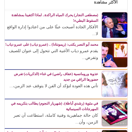
الأكثر مشاهدة
(مصطفى النجار) يحرك المياه الراكدة.. لماذا اكتفينا بمشاهدة
السقوط البطيء!
الأفكار الجادة أصبحت عبئًا على من اعتادوا إدارة الواقع
لا...
محمد أبو النصر يكتب: (ريمونتادا) .. (عمرو دياب) على عمرو دياب!
يقدم عمرو دياب الأغنية التي تتحول إلى عنوان للصيف
وتفرض...
عذوبة ورومانسية (عفاف راضي) في غناء (الذكريات) تفرض
حضورها الراقي من جديد
تأتي هذه العودة لتؤكد أن الفن لا يتوقف عند الزمن،...
في مئوية (رشدي أباظة)، (شهريار النجوم) يطالب بتكريمه في
المهرجانات السينمائية
كان حالة جماهيرية وفنية كاملة، استطاعت أن تعبر
الزمن، وأن...