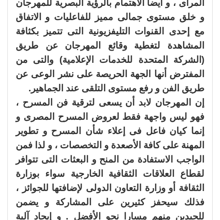
المرأى ، و أيضا الاهتمام بالرؤية البصرية للمهرجان
و خلق مستوى جمالى مميز للفاعليات و الاتفاق
مع إحدى القنوات التليفزيونية التى تتميز بكثافة
المشاهدة لتغطية وقائع المهرجان عن طريق
(الشركة المتحدة للخدمات الإعلامية) والتى من
المفترض أنها الجهة الحريصة على نشر الوعى عن
طريق الفن و رفع مستوى التلقى عند الجماهير.
إن المهرجان لابد أن يسعى لترقية فن المسرح ،
فهو ليس واجهة فقط لعروض المسرح المصرى و
إنما كيان فاعل فى إعلاء شأن المسرح و تطوير
المهنة على كافة الأصعدة و التخصصات ، و لذا فمن
الواجب الاستفادة من المنح و البعثات التى تتوافر
لقطاع العلاقات الثقافية الخارجية سواء بوزارة
الثقافة أو وزارة التعاون الدولى لإضافتها للجوائز ،
فذلك سيحفز كثيرين على المشاركة و يضمن
للجيدين منهم مسارا نحو الأفضل . و إيجاد آلية