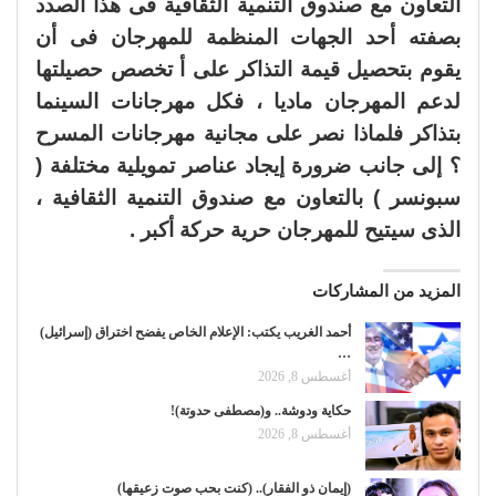
التعاون مع صندوق التنمية الثقافية فى هذا الصدد
بصفته أحد الجهات المنظمة للمهرجان فى أن
يقوم بتحصيل قيمة التذاكر على أ تخصص حصيلتها
لدعم المهرجان ماديا ، فكل مهرجانات السينما
بتذاكر فلماذا نصر على مجانية مهرجانات المسرح
؟ إلى جانب ضرورة إيجاد عناصر تمويلية مختلفة (
سبونسر ) بالتعاون مع صندوق التنمية الثقافية ،
الذى سيتيح للمهرجان حرية حركة أكبر .
المزيد من المشاركات
أحمد الغريب يكتب: الإعلام الخاص يفضح اختراق (إسرائيل)
…
أغسطس 8, 2026
حكاية ودوشة.. و(مصطفى حدوتة)!
أغسطس 8, 2026
(إيمان ذو الفقار).. (كنت بحب صوت زعيقها)